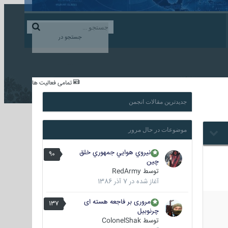
ورود به حساب کاربری
ایجاد حساب کاربری
جستجو در
...
تمامی فعالیت ها
جدیدترین مقالات انجمن
موضوعات در حال مرور
نيروي هوايي جمهوري خلق
90
چين
توسط
RedArmy
آغاز شده در
7 آذر 1386
مروری بر فاجعه هسته ای
137
چرنوبیل
توسط
ColonelShak