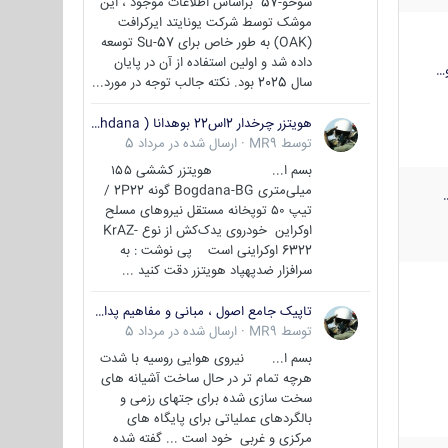
سوخو-57 براساس اطلاعات موجود ، این
موشک توسط شرکت یونایتد ایرکرافت
(OAK) به طور خاص برای Su-57 توسعه
داده شد و اولین استفاده از آن در پایان
…
سال 2025 بود. نکته جالب توجه در مورد...
هویتزر چرخدار 2اس22 بوهدانا ( wheeled howitzer 2S22 Bohdana )
توسط
MR9
·
ارسال شده در
مرداد 5
بسم ا... هویتزر کششی ۱۵۵
میلی‌متری Bogdana-BG گونه 2P22 /
تیپ ۵۰ توپخانه مستقل نیروهای مسلح
اوکراین خودروی یدک‌کش از نوع KrAZ-
6322 اوکراینی است پی نوشت : به
سرافزار ضدپهپاد هویتزر دقت کنید ...
تاپیک جامع اصول ، مبانی و مفاهیم پدافند غیر عامل
توسط
MR9
·
ارسال شده در
مرداد 5
بسم ا... نیروی هوایی روسیه با شدت
هرچه تمام تر در حال ساخت آشیانه های
سخت سازی شده برای جتهای رزمی و
بالگردهای عملیاتی برای پایگاه های
مرکزی و غربی خود است ... گفته شده