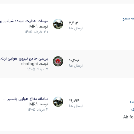
به سطح
مهمات هدایت شونده سُرشی یو
2,413
توسط
MR9
ارسال ها
30 خرداد 1405
بررسی جامع نیروی هوایی ارت…
10,208
توسط
shafaghi
ارسال ها
7 مرداد 1405
سامانه دفاع هوایی پانسیر ا…
یی
19,094
توسط
MR9
ارسال ها
ی
2 مرداد 1405
Air f