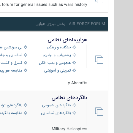
 forum for general issues such as wars history ...
AIR FORCE FORUM - بخش نیروی هوایی
هواپیماهای نظامی
جنگنده و رهگیر
بی سرنشین ها
پشتیبانی و ترابری
شناسایی و جا
هجومی و بمب افکن
کنترل و گشت د
تمرینی و آموزشی
مقایسه هواپیم
y Aircrafts
بالگردهای نظامی
بالگردهای هجومی
بالگردهای تراب
بالگردهای شناسایی
مقایسه بالگرده
Military Helicopters