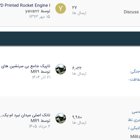
D Printed Rocket Engine I…
27
توسط
yavarrr
Discuss 
ارسال ها
15 مهر 1393
تاپیک جامع بی سرنشین های ز
6,022
جنگی
توسط
MR9
ارسال ها
21 آذر 1404
اظت فعال
دسی
تانک اصلی میدان نبرد ام-یک…
9,980
بری نظامی
توسط
MR9
ارسال ها
2 مرداد 1405
انک
تیکی نظامی
Mili