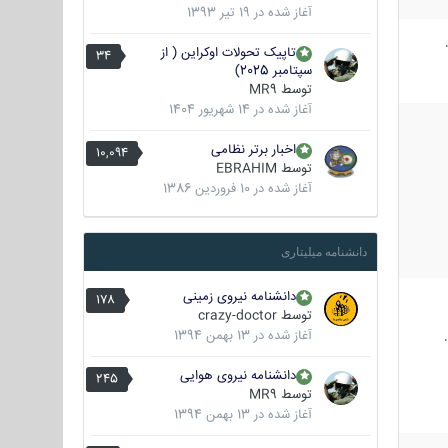
آغاز شده در
19 تیر 1393
تاپیک تحولات اوکراین ( از
34
سپتامبر 2025)
توسط
MR9
آغاز شده در
14 شهریور 1404
اخبار برتر نظامی
10,094
توسط
EBRAHIM
آغاز شده در
10 فروردین 1386
دانشنامه میلیتاری
دانشنامه نیروی زمینی
178
توسط
crazy-doctor
آغاز شده در
13 بهمن 1394
دانشنامه نیروی هوایی
245
توسط
MR9
آغاز شده در
13 بهمن 1394