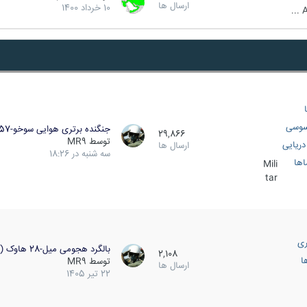
ارسال ها
10 خرداد 1400
A
سوسی
جنگنده برتری هوایی سوخو-57…
29,866
توسط
MR9
ریایی
ارسال ها
سه شنبه در 18:26
اها
Mili
tar
ری
بالگرد هجومی میل-28 هاوک (…
2,108
ا
توسط
MR9
ارسال ها
22 تیر 1405