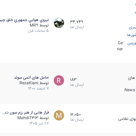
نيروي هوايي جمهوري خلق چي
34,749
توسط
MR9
بری
ارسال ها
5 ساعات قبل
ورها
ربین
Ge
ner
حامل های اتمی سوئد
 های
183
توسط
RezaKiani
ارسال ها
7 اسفند 1400
News &
فراز هایی از هنر رزم سون ت…
12,050
توسط
MahdiT313
کهای نظامی
ارسال ها
27 تیر 1405