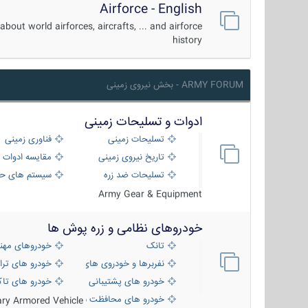
Airforce - English
about world airforces, aircrafts, ... and airforce
history
ARMY FORUM - بخش نیروی زمینی
ادوات و تسلیحات زمینی
تسلیحات زمینی
فناوری زمینی
تاریخ نیروی زمینی
مقایسه ادوات 
تسلیحات ضد زره
سیستم های حف
Army Gear & Equipment
خودروهای نظامی و زره پوش ها
تانک
خودروهای مهن
نفربرها و خودروی های رزمی پیاده نظام
خودرو های ترا
خودرو های پشتیبانی آتش ، شناسایی و ضد ت
خودرو های تاک
خودرو های محافظت شده
tary Armored Vehicle