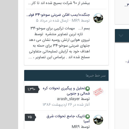
بیشتر از 90 شرکت بسیج شده اند تا کار...
3
جنگنده/بمب افکن ضربتی سوخو-34 فولبک ( Sukhoi Su-34/Fullback)
توسط
MR9
·
ارسال شده در
مرداد 5
بسم ا... مهمات ترکیبی برای سوخو-34
تازه ترین تصاویر منتشره توسط
نیروی هوایی ارتش روسیه نشان می دهد
جتهای ضربتی سوخو-34 برای حمله به
اهداف خود به آرایش تسلیحاتی متفاوتی
مسلح شده اند . براساس این تصاویر ، ...
…
سر خط خبرها
تحلیل و پیگیری تحولات کره
1,390
شمالی و جنوبی
توسط
arash_slayer
آغاز شده در
26 اردیبهشت 1386
تاپیک جامع تحولات شرق
75
آسیا
توسط
MR9