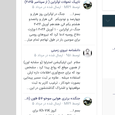
تاپیک تحولات اوکراین ( از سپتامبر 2025)
توسط
MR9
·
ارسال شده در
مرداد 5
بسم ا... جنگ در اوکراین روز هزار و
چهارصد و نودویکم الی هزار و پانصدو
هشتم یکم الی هفدهم آوریل 2026
جنگ در اوکراین – 1 آوریل 2026 1-وزارت
دفاع روسیه ادعا کرد که نیروهای روسی
برای سومین بار در طول تهاجم تمام عیار...
دانشنامه نیروی زمینی
توسط
951
·
ارسال شده در
مرداد 5
سلام این اپلیکیشن استراوا (و مشابه اون)
از همون موقع که رواج پیدا کرد ، مشخص
بود که برای جمع‌آوری اطلاعات داره ارش
استفاده میشه . علاوه بر ثبت مسیر پیمایی
بصورت خودکار ، ترغیب کاربر به ثبت
موقعیتها و اشتراک‌ گذاشتنشون در این...
جنگنده برتری هوایی سوخو-57 فلون (Su-57/Felon)
توسط
MR9
·
ارسال شده در
مرداد 5
بسم ا... کروز Kh-71K برای