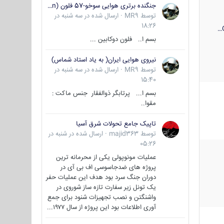
جنگنده برتری هوایی سوخو-57 فلون (Su-57/Felon)
توسط
MR9
·
ارسال شده در
سه شنبه در
18:26
بسم ا.. فلون دوکابین ...
نیروی هوایی ایران( به یاد استاد شماس)
توسط
MR9
·
ارسال شده در
سه شنبه در
15:40
بسم ا... پرتابگر ذوالفقار جنس ماکت :
مقوا..
تاپیک جامع تحولات شرق آسیا
توسط
majid363
·
ارسال شده در
شنبه در
05:26
عملیات مونوپولی یکی از محرمانه ترین
پروژه های ضدجاسوسی اف بی آی در
دوران جنگ سرد بود هدف این عملیات حفر
یک تونل زیر سفارت تازه ساز شوروی در
واشنگتن و نصب تجهیزات شنود برای جمع
آوری اطلاعات بود این پروژه از سال ۱۹۷۷...