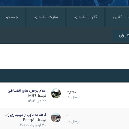
ران آنلاین
گالری میلیتاری
سایت میلیتاری
جستجو
ربران
اعلام برخوردهاي انضباطي
3,670
توسط
MR9
ارسال ها
22 دی 1403
گاهنامه نآورد ( میلیتاری )…
90
توسط
EshqAli
ارسال ها
30 اردیبهشت 1401