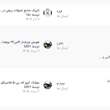
تاپیک جامع تحولات زرهی در …
984
توسط
951
ارسال ها
7 آذر 1404
هویتزر چرخدار 2اس22 بوهدا…
1,841
توسط
MR9
ارسال ها
9 مرداد 1405
ی و ...
ز
موشک کروز اف پی-5 فلامینگو…
3,962
توسط
MR9
ارسال ها
2 مرداد 1405