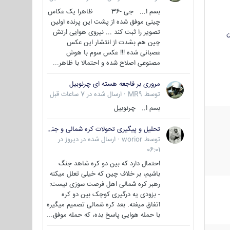
بسم ا... جی -36 ظاهرا یک عکاس
چینی موفق شده از پشت این پرنده اولین
تصویر را ثبت کند ... نیروی هوایی ارتش
ن
چین هم بشدت از انتشار این عکس
عصبانی شده !!! عکس سوم با هوش
مصنوعی اصلاح شده و احتمالا با ظاهر...
مروری بر فاجعه هسته ای چرنوبیل
توسط
MR9
·
ارسال شده در
7 ساعات قبل
بسم ا.. چرنوبیل
تحلیل و پیگیری تحولات کره شمالی و جنوبی
توسط
worior
·
ارسال شده در
دیروز در
06:01
احتمال دارد که بین دو کره شاهد جنگ
باشیم، بر خلاف چین که خیلی تعلل میکنه
رهبر کره شمالی اهل فرصت سوزی نیست:
- بزودی یه درگیری کوچک بین دو کره
اتفاق میفته. بعد کره شمالی تصمیم میگیره
با حمله هوایی پاسخ بده، که حمله موفق...