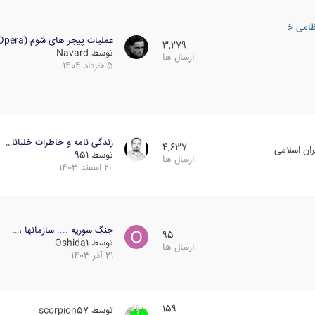
ظامی خارجی
عملیات پیجر های شوم (Opera…
3,279
توسط
Navard
ارسال ها
5 خرداد 1404
زندگی نامه و خاطرات خلبانا…
4,637
ان اسلامی
توسط
951
ارسال ها
20 اسفند 1403
جنگ سوریه .... سازمانها ،…
95
توسط
Oshida1
ارسال ها
21 آذر 1403
159
توسط
scorpion57