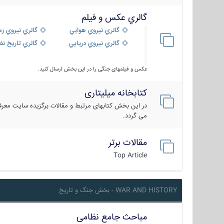
گالري عكس و فيلم
گالري نيروي هوايي
گالري نيروي زم
گالري نيروي دريايي
گالري تاریخ ن
عکس و فیلمهای جنگی را در این بخش ارسال کنید.
کتابخانه میلیتاری
در این بخش کتابهای مرتبط و مقالات برگزیده سایت معرفی
می گردد.
مقالات برتر
Top Article
WAR AND HISTORY - بخش جنگ و تاریخ
مباحث جامع نظامی