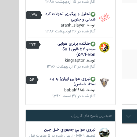
آغاز شده در
15 اردیبهشت 1388
تحلیل و پیگیری تحولات کره
1,390
شمالی و جنوبی
توسط
arash_slayer
آغاز شده در
26 اردیبهشت 1386
جنگنده برتری هوایی
324
سوخو-57 فلون (Su-
57/Felon)
توسط
kingraptor
آغاز شده در
3 اردیبهشت 1386
نیروی هوایی ایران( به یاد
54
استاد شماس)
توسط
babak1985
آغاز شده در
27 اسفند 1392
جدیدترین پاسخ های کاربران
نيروي هوايي جمهوري خلق چين
توسط
MR9
·
ارسال شده در
5 ساعات قبل