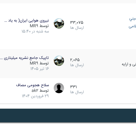
يني
نیروی هوایی ایران( به یاد …
33,075
توسط
MR9
ظامی
ارسال ها
سه شنبه در 15:40
تاپیک جامع نشریه میلیتاری …
2,065
توسط
MR9
 و ارایه
ارسال ها
16 تیر 1405
سلاح هجومی مصاف
331
توسط
ak2
ارسال ها
29 فروردین 1404