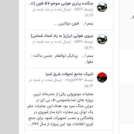
جنگنده برتری هوایی سوخو-57 فلون (Su-57/Felon)
توسط
MR9
·
ارسال شده در
سه شنبه در
18:26
بسم ا.. فلون دوکابین ...
نیروی هوایی ایران( به یاد استاد شماس)
توسط
MR9
·
ارسال شده در
سه شنبه در
15:40
بسم ا... پرتابگر ذوالفقار جنس ماکت :
مقوا..
تاپیک جامع تحولات شرق آسیا
توسط
majid363
·
ارسال شده در
شنبه در
05:26
عملیات مونوپولی یکی از محرمانه ترین
پروژه های ضدجاسوسی اف بی آی در
دوران جنگ سرد بود هدف این عملیات حفر
یک تونل زیر سفارت تازه ساز شوروی در
واشنگتن و نصب تجهیزات شنود برای جمع
آوری اطلاعات بود این پروژه از سال ۱۹۷۷...