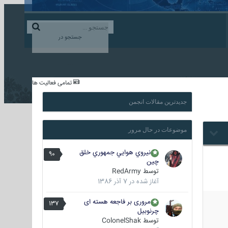
ورود به حساب کاربری
ایجاد حساب کاربری
جستجو در
...
تمامی فعالیت ها
جدیدترین مقالات انجمن
موضوعات در حال مرور
نيروي هوايي جمهوري خلق
90
چين
توسط
RedArmy
آغاز شده در
7 آذر 1386
مروری بر فاجعه هسته ای
137
چرنوبیل
توسط
ColonelShak