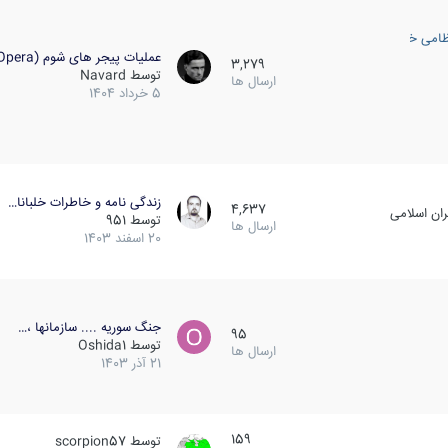
ظامی خارجی
عملیات پیجر های شوم (Opera…
3,279
توسط
Navard
ارسال ها
5 خرداد 1404
زندگی نامه و خاطرات خلبانا…
4,637
ان اسلامی
توسط
951
ارسال ها
20 اسفند 1403
جنگ سوریه .... سازمانها ،…
95
توسط
Oshida1
ارسال ها
21 آذر 1403
159
توسط
scorpion57