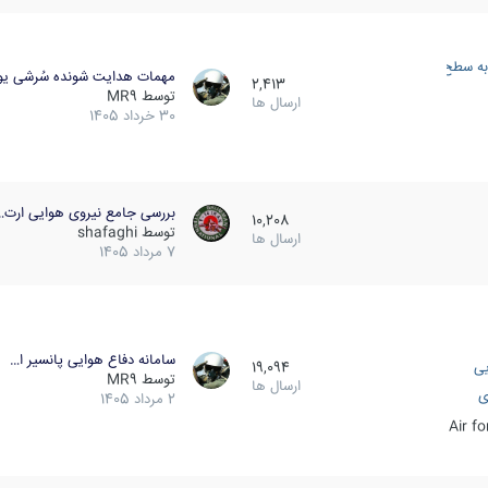
به سطح
مهمات هدایت شونده سُرشی یو
2,413
توسط
MR9
ارسال ها
30 خرداد 1405
بررسی جامع نیروی هوایی ارت…
10,208
توسط
shafaghi
ارسال ها
7 مرداد 1405
سامانه دفاع هوایی پانسیر ا…
یی
19,094
توسط
MR9
ارسال ها
ی
2 مرداد 1405
Air f