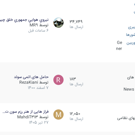
نيروي هوايي جمهوري خلق چي
34,749
توسط
MR9
بری
ارسال ها
6 ساعات قبل
ورها
ربین
Ge
ner
حامل های اتمی سوئد
 های
183
توسط
RezaKiani
ارسال ها
7 اسفند 1400
News &
فراز هایی از هنر رزم سون ت…
12,050
توسط
MahdiT313
کهای نظامی
ارسال ها
27 تیر 1405