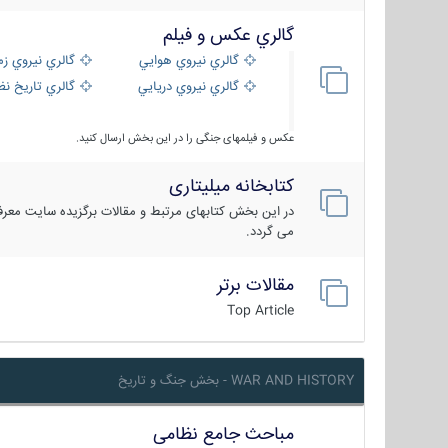
گالري عكس و فيلم
گالري نيروي هوايي
گالري نيروي زم
گالري نيروي دريايي
گالري تاریخ ن
عکس و فیلمهای جنگی را در این بخش ارسال کنید.
کتابخانه میلیتاری
در این بخش کتابهای مرتبط و مقالات برگزیده سایت معرفی
می گردد.
مقالات برتر
Top Article
WAR AND HISTORY - بخش جنگ و تاریخ
مباحث جامع نظامی