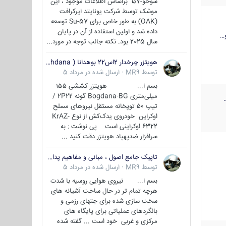
سوخو-57 براساس اطلاعات موجود ، این
موشک توسط شرکت یونایتد ایرکرافت
(OAK) به طور خاص برای Su-57 توسعه
داده شد و اولین استفاده از آن در پایان
…
سال 2025 بود. نکته جالب توجه در مورد...
هویتزر چرخدار 2اس22 بوهدانا ( wheeled howitzer 2S22 Bohdana )
توسط
MR9
·
ارسال شده در
مرداد 5
بسم ا... هویتزر کششی ۱۵۵
میلی‌متری Bogdana-BG گونه 2P22 /
تیپ ۵۰ توپخانه مستقل نیروهای مسلح
اوکراین خودروی یدک‌کش از نوع KrAZ-
6322 اوکراینی است پی نوشت : به
سرافزار ضدپهپاد هویتزر دقت کنید ...
تاپیک جامع اصول ، مبانی و مفاهیم پدافند غیر عامل
توسط
MR9
·
ارسال شده در
مرداد 5
بسم ا... نیروی هوایی روسیه با شدت
هرچه تمام تر در حال ساخت آشیانه های
سخت سازی شده برای جتهای رزمی و
بالگردهای عملیاتی برای پایگاه های
مرکزی و غربی خود است ... گفته شده