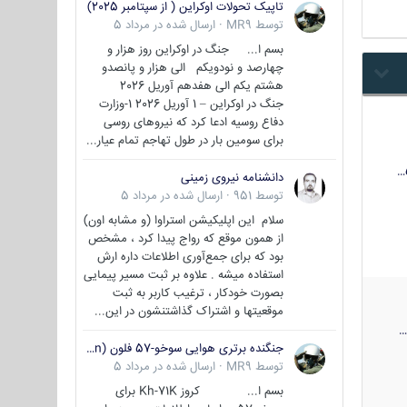
تاپیک تحولات اوکراین ( از سپتامبر 2025)
توسط
MR9
·
ارسال شده در
مرداد 5
بسم ا... جنگ در اوکراین روز هزار و
چهارصد و نودویکم الی هزار و پانصدو
هشتم یکم الی هفدهم آوریل 2026
جنگ در اوکراین – 1 آوریل 2026 1-وزارت
دفاع روسیه ادعا کرد که نیروهای روسی
برای سومین بار در طول تهاجم تمام عیار...
دانشنامه نیروی زمینی
توسط
951
·
ارسال شده در
مرداد 5
سلام این اپلیکیشن استراوا (و مشابه اون)
از همون موقع که رواج پیدا کرد ، مشخص
بود که برای جمع‌آوری اطلاعات داره ارش
استفاده میشه . علاوه بر ثبت مسیر پیمایی
بصورت خودکار ، ترغیب کاربر به ثبت
موقعیتها و اشتراک‌ گذاشتنشون در این...
جنگنده برتری هوایی سوخو-57 فلون (Su-57/Felon)
توسط
MR9
·
ارسال شده در
مرداد 5
بسم ا... کروز Kh-71K برای