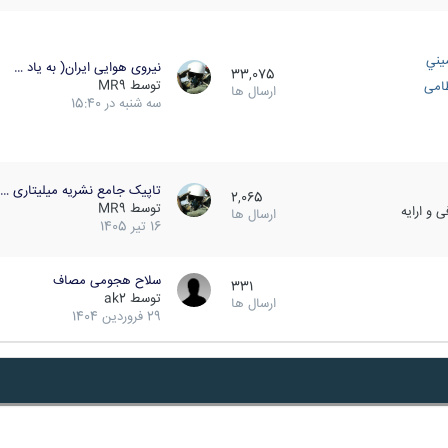
يني
نیروی هوایی ایران( به یاد …
33,075
توسط
MR9
ظامی
ارسال ها
سه شنبه در 15:40
تاپیک جامع نشریه میلیتاری …
2,065
توسط
MR9
 و ارایه
ارسال ها
16 تیر 1405
سلاح هجومی مصاف
331
توسط
ak2
ارسال ها
29 فروردین 1404