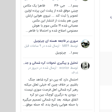
بسم ا... جی -36 ظاهرا یک عکاس
چینی موفق شده از پشت این پرنده اولین
تصویر را ثبت کند ... نیروی هوایی ارتش
ن
چین هم بشدت از انتشار این عکس
عصبانی شده !!! عکس سوم با هوش
مصنوعی اصلاح شده و احتمالا با ظاهر...
مروری بر فاجعه هسته ای چرنوبیل
توسط
MR9
·
ارسال شده در
9 ساعات قبل
بسم ا.. چرنوبیل
تحلیل و پیگیری تحولات کره شمالی و جنوبی
توسط
worior
·
ارسال شده در
دیروز در
06:01
احتمال دارد که بین دو کره شاهد جنگ
باشیم، بر خلاف چین که خیلی تعلل میکنه
رهبر کره شمالی اهل فرصت سوزی نیست:
- بزودی یه درگیری کوچک بین دو کره
اتفاق میفته. بعد کره شمالی تصمیم میگیره
با حمله هوایی پاسخ بده، که حمله موفق...