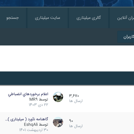
ران آنلاین
گالری میلیتاری
سایت میلیتاری
جستجو
ربران
اعلام برخوردهاي انضباطي
3,670
توسط
MR9
ارسال ها
22 دی 1403
گاهنامه نآورد ( میلیتاری )…
90
توسط
EshqAli
ارسال ها
30 اردیبهشت 1401