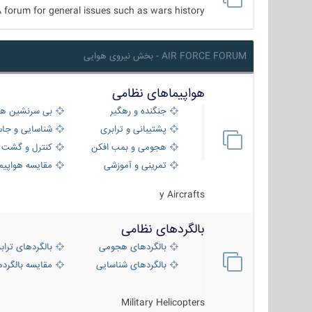
 forum for general issues such as wars history ...
AIR FORCE FORUM - بخش نیروی هوایی
هواپیماهای نظامی
جنگنده و رهگیر
بی سرنشین ها
پشتیبانی و ترابری
شناسایی و جا
هجومی و بمب افکن
کنترل و گشت د
تمرینی و آموزشی
مقایسه هواپیم
y Aircrafts
بالگردهای نظامی
بالگردهای هجومی
بالگردهای تراب
بالگردهای شناسایی
مقایسه بالگرده
Military Helicopters