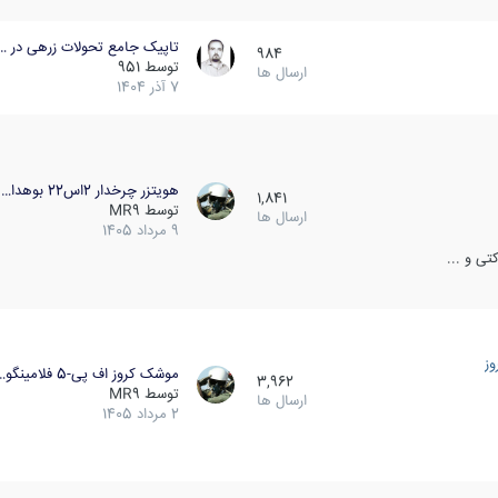
تاپیک جامع تحولات زرهی در …
984
توسط
951
ارسال ها
7 آذر 1404
هویتزر چرخدار 2اس22 بوهدا…
1,841
توسط
MR9
ارسال ها
9 مرداد 1405
ی و ...
ز
موشک کروز اف پی-5 فلامینگو…
3,962
توسط
MR9
ارسال ها
2 مرداد 1405