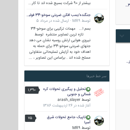
بیشتر از 90 شرکت بسیج شده اند تا کار...
3
جنگنده/بمب افکن ضربتی سوخو-34 فولبک ( Sukhoi Su-34/Fullback)
توسط
MR9
·
ارسال شده در
مرداد 5
بسم ا... مهمات ترکیبی برای سوخو-34
تازه ترین تصاویر منتشره توسط
نیروی هوایی ارتش روسیه نشان می دهد
جتهای ضربتی سوخو-34 برای حمله به
اهداف خود به آرایش تسلیحاتی متفاوتی
مسلح شده اند . براساس این تصاویر ، ...
…
سر خط خبرها
تحلیل و پیگیری تحولات کره
1,390
شمالی و جنوبی
توسط
arash_slayer
آغاز شده در
26 اردیبهشت 1386
تاپیک جامع تحولات شرق
75
آسیا
توسط
MR9