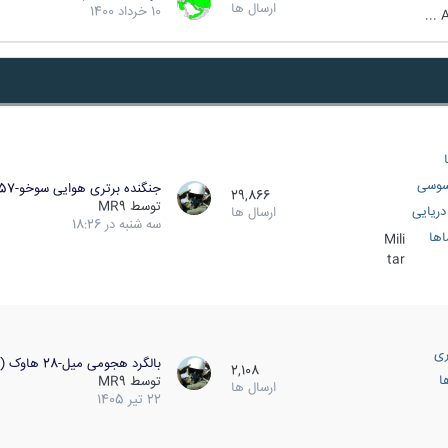
ارسال ها
10 خرداد 1400
A
سوسی
جنگنده برتری هوایی سوخو-57…
29,866
توسط
MR9
ریایی
ارسال ها
سه شنبه در 18:26
اها
Mili
tar
ری
بالگرد هجومی میل-28 هاوک (…
2,108
ا
توسط
MR9
ارسال ها
22 تیر 1405