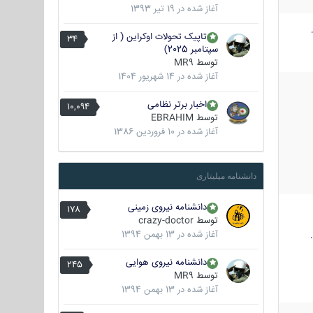
آغاز شده در
19 تیر 1393
تاپیک تحولات اوکراین ( از
34
سپتامبر 2025)
توسط
MR9
آغاز شده در
14 شهریور 1404
اخبار برتر نظامی
10,094
توسط
EBRAHIM
آغاز شده در
10 فروردین 1386
دانشنامه میلیتاری
دانشنامه نیروی زمینی
178
توسط
crazy-doctor
آغاز شده در
13 بهمن 1394
دانشنامه نیروی هوایی
245
توسط
MR9
آغاز شده در
13 بهمن 1394