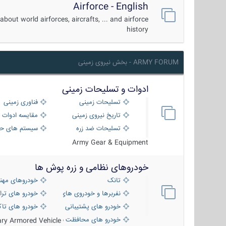
Airforce - English
about world airforces, aircrafts, ... and airforce
history
ARMY FORUM - بخش نیروی زمینی
ادوات و تسلیحات زمینی
تسلیحات زمینی
فناوری زمینی
تاریخ نیروی زمینی
مقایسه ادوات 
تسلیحات ضد زره
سیستم های حف
Army Gear & Equipment
خودروهای نظامی و زره پوش ها
تانک
خودروهای مهن
نفربرها و خودروی های رزمی پیاده نظام
خودرو های ترا
خودرو های پشتیبانی آتش ، شناسایی و ضد ت
خودرو های تاک
خودرو های محافظت شده
tary Armored Vehicle