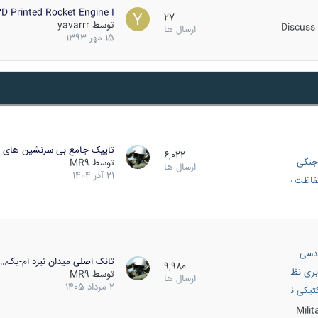
D Printed Rocket Engine I…
27
توسط
yavarrr
Discuss 
ارسال ها
15 مهر 1393
تاپیک جامع بی سرنشین های ز
6,022
جنگی
توسط
MR9
ارسال ها
21 آذر 1404
اظت فعال
دسی
تانک اصلی میدان نبرد ام-یک…
9,980
بری نظامی
توسط
MR9
ارسال ها
2 مرداد 1405
انک
تیکی نظامی
Mili