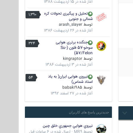
آغاز شده در
15 اردیبهشت 1388
تحلیل و پیگیری تحولات کره
1,390
شمالی و جنوبی
توسط
arash_slayer
آغاز شده در
26 اردیبهشت 1386
جنگنده برتری هوایی
324
سوخو-57 فلون (Su-
57/Felon)
توسط
kingraptor
آغاز شده در
3 اردیبهشت 1386
نیروی هوایی ایران( به یاد
54
استاد شماس)
توسط
babak1985
آغاز شده در
27 اسفند 1392
جدیدترین پاسخ های کاربران
نيروي هوايي جمهوري خلق چين
توسط
MR9
·
ارسال شده در
6 ساعات قبل