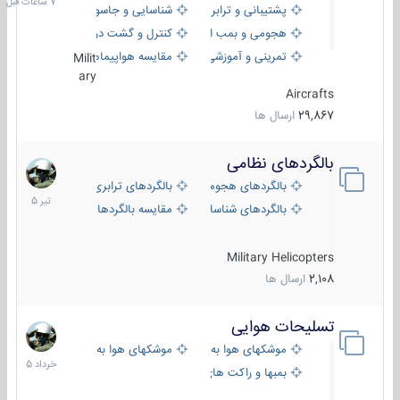
پشتیبانی و ترابری
شناسایی و جاسوسی
هجومی و بمب افکن
کنترل و گشت دریایی
تمرینی و آموزشی
مقایسه هواپیماها
Milit
ary
Aircrafts
29,867
ارسال ها
بالگردهای نظامی
22
تیر
بالگردهای هجومی
بالگردهای ترابری
1405
بالگردهای شناسایی
مقایسه بالگردها
Military Helicopters
2,108
ارسال ها
تسلیحات هوایی
30
خرداد
موشکهای هوا به هوا
موشکهای هوا به سطح
1405
بمبها و راکت های هوایی