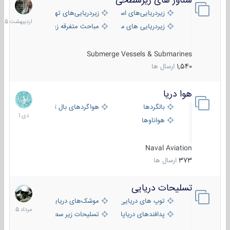
شناور های زیرسطحی
31
اردیبهش
زیردریایی‌های استراتژیک
زیردریایی‌های تهاجمی
1405
زیردریایی های سبک
مباحث متفرقه زیرسطحی
Submerge Vessels & Submarines
1,540
ارسال ها
هوا دریا
12
دی
بالگردها
هواگردهای بال ثابت
1401
هواناوها
Naval Aviation
373
ارسال ها
تسلیحات دریایی
2
مرداد
توپ های دریایی
موشک‌های دریایی
1405
پدافندهای دریاپایه
تسلیحات زیر سطحی