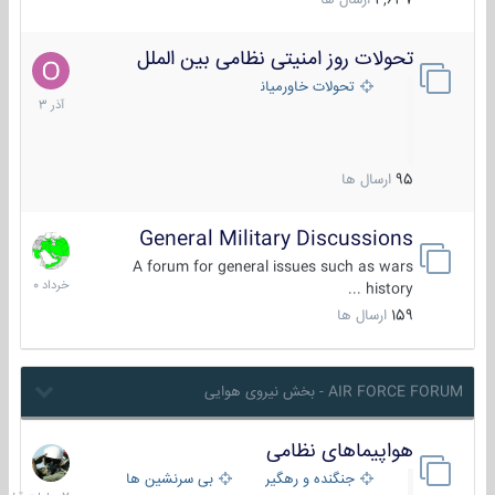
4,637
ارسال ها
تحولات روز امنیتی نظامی بین الملل
21
آذر
تحولات خاورمیانه
1403
95
ارسال ها
General Military Discussions
10
خرداد
A forum for general issues such as wars
1400
history ...
159
ارسال ها
AIR FORCE FORUM - بخش نیروی هوایی
هواپیماهای نظامی
7
ساعات
جنگنده و رهگیر
بی سرنشین ها
قبل