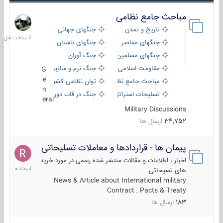
مباحث جامع نظامی
6
ساعات
تاریخ و تمدن
جنگهای جهانی
قبل
جنگهای معاصر
جنگهای باستان
جنگهای مسلمین
جنگ آوران
مقاومت اسلامی
جنگ نرم و سایبری
G
e
مباحث جامع نظامی
توان نظامی کشورها
n
تسلیحات استراتژیک
جنگ در قاب دوربین
eral
Military Discussions
34,752
ارسال ها
پیمان ها - قراردادها و معاملات تسلیحاتی
7
اسفند
اخبار ، اطلاعات و مقالات منتشر شده رسمی در مورد خرید
1400
های تسیحاتی
News & Article about International military
Contract , Pacts & Treaty
183
ارسال ها