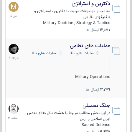
دکترین و استراتژی
27
تیر
مطالب و موضوعات مرتبط با دکترین ، استراتژی و
1405
تاکتیکهای نظامی
Military Doctrine , Strategy & Tactics
12,050
ارسال ها
عملیات های نظامی
5
خرداد
عملیات های نظامی ایران
عملیات های نظامی خارجی
1404
Military Operations
3,279
ارسال ها
جنگ تحمیلی
20
اسفند
در این بخش مطالب مرتبط با هشت سال دفاع مقدس
1403
ایران اسلامی را ارس
Sacred Defense