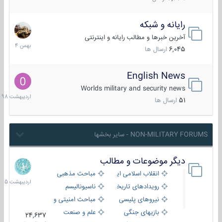
رایانه و شبکه
30
بهمن
آخرین خبرها و مطالب رایانه و اینترنتی
1404
6,045
ارسال ها
English News
10
اردیبهش
Worlds military and security news
1398
51
ارسال ها
NON-MILITARY FORUMS - سایر بخشها
دیگر موضوعات و مطالب
8
اردیبهش
انقلاب اسلامی ایران
مباحث مذهبی
1405
رویدادهای تاریخی و مذهبی
ناسیونالیسم
نیروهای پلیسی
مباحث امنیتی و اطلاعاتی
بازیهای جنگی
علم و صنعت
24,637