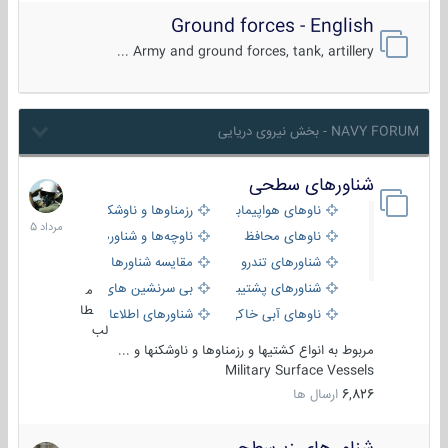
Ground forces - English
Army and ground forces, tank, artillery ...
NAVY FORUM - بخش نیروی دریایی
شناورهای سطحی
2
مرداد
ناوهای هواپیمابر و بالگرد بر
رزمناوها و ناوشکن‌ها
1405
ناوهای محافظ
ناوچه‌ها و شناورهای گشتی
شناورهای تندرو
مقایسه شناورها
شناورهای پشتیبانی
بی سرنشین های دریایی
م
طا
ناوهای آبی خاکی و نیروبر
شناورهای اطلاعاتی و جاسوسی
لب
مربوط به انواع کشتیها و رزمناوها و ناوشکنها و ...
Military Surface Vessels
6,826
ارسال ها