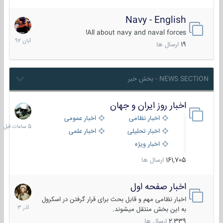
Navy - English
22
آبان
All about navy and naval forces!
1392
19
ارسال ها
NEWS SECTION - بخش خبر
اخبار روز ایران و جهان
5
ساعات
اخبار نظامی
اخبار عمومی
قبل
اخبار تحلیلی
اخبار علمی
اخبار ویژه
161,705
ارسال ها
اخبار صفحه اول
7
آذر
اخبار نظامی مهم و قابل بحث برای قرار گرفتن در اسکرول
1403
به این بخش منتقل میشوند.
2,339
ارسال ها