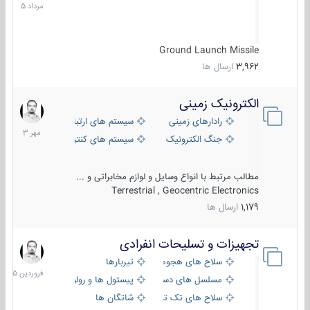
1405
Ground Launch Missile
3,962
ارسال ها
الکترونیک زمینی
1
مهر
رادارهای زمینی
سیستم های ارتباطی و جمع آوری اطلاع
1403
جنگ الکترونیک
سیستم های کنترل آتش و تجهیزات الکتر
مطالب مرتبط با انواع وسایل و لوازم مخابراتی و ...
Terrestrial , Geocentric Electronics
1,179
ارسال ها
تجهیزات و تسلیحات انفرادی
17
فروردین
سلاح های هجومی
تیربارها
1405
مسلسل های دستی
پیستول ها و رولورها
سلاح های تک تیر اندازی
شاتگان ها