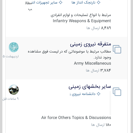
نارنجک انداز ها
سایر تجهیزات انفرادی
مطال
ب
مرتبط با انواع تسلیحات و لوازم انفرادی
Infantry Weapons & Equipment
8,489
ارسال ها
متفرقه نیروی زمینی
27
اردیبهش
مطالب مرتبط با موضوعاتی که در لیست فوق مشاهده
1405
وجود ندارد.
Army Miscellaneous
3,784
ارسال ها
سایر بخشهای زمینی
9
ساعات
دانشنامه نیروی زمینی
قبل
Air force Others Topics & Discussions
180
ارسال ها