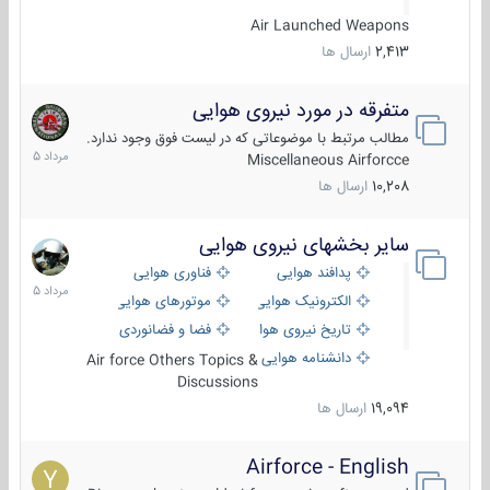
Air Launched Weapons
2,413
ارسال ها
متفرقه در مورد نیروی هوایی
7
مرداد
مطالب مرتبط با موضوعاتی که در لیست فوق وجود ندارد.
1405
Miscellaneous Airforcce
10,208
ارسال ها
سایر بخشهای نیروی هوایی
2
مرداد
پدافند هوایی
فناوری هوایی
1405
الکترونیک هوایی
موتورهای هوایی
تاریخ نیروی هوایی
فضا و فضانوردی
دانشنامه هوایی
Air force Others Topics &
Discussions
19,094
ارسال ها
Airforce - English
15