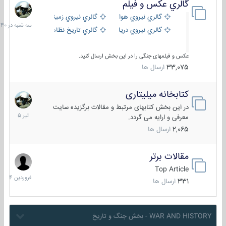
گالري عكس و فيلم
سه
شنبه
گالري نيروي هوايي
گالري نيروي زميني
در
گالري نيروي دريايي
گالري تاریخ نظامی
15:40
عکس و فیلمهای جنگی را در این بخش ارسال کنید.
33,075
ارسال ها
کتابخانه میلیتاری
16
تیر
در این بخش کتابهای مرتبط و مقالات برگزیده سایت
1405
معرفی و ارایه می گردد.
2,065
ارسال ها
مقالات برتر
29
فروردین
Top Article
1404
331
ارسال ها
WAR AND HISTORY - بخش جنگ و تاریخ