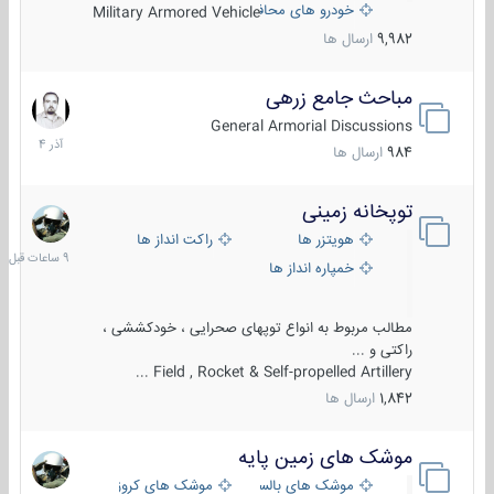
خودرو های محافظت شده
Military Armored Vehicle
9,982
ارسال ها
مباحث جامع زرهی
7
آذر
General Armorial Discussions
1404
984
ارسال ها
توپخانه زمینی
9
ساعات
هویتزر ها
راکت انداز ها
قبل
خمپاره انداز ها
مطالب مربوط به انواع توپهای صحرایی ، خودکششی ،
راکتی و ...
Field , Rocket & Self-propelled Artillery ...
1,842
ارسال ها
موشک های زمین پایه
2
مرداد
موشک های بالستیک
موشک های کروز