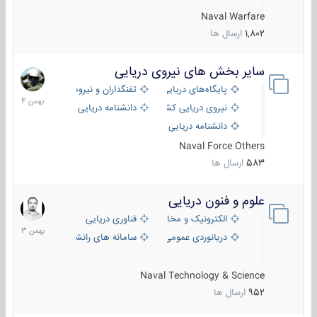
Naval Warfare
1,802
ارسال ها
سایر بخش های نیروی دریایی
22
بهمن
پایگاه‌های دریایی
تفنگداران و نیروهای ویژه‌ی دریایی
1404
نیروی دریایی کشورهای مختلف
دانشنامه دریایی
دانشنامه دریایی کپی
Naval Force Others
583
ارسال ها
علوم و فنون دریایی
6
بهمن
الکترونیک و مخابرات دریایی
فناوری دریایی
1403
دریانوردی عمومی
سامانه های رانشی دریایی
Naval Technology & Science
952
ارسال ها