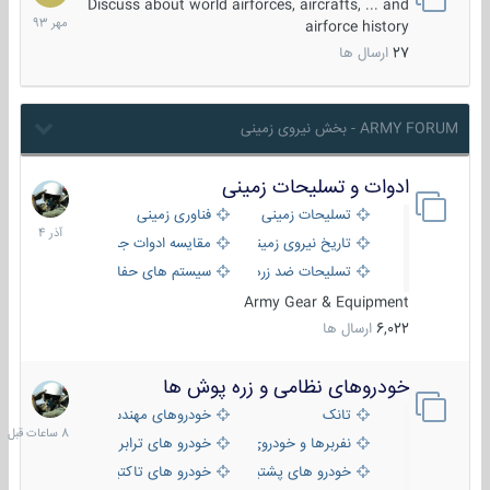
مهر
Discuss about world airforces, aircrafts, ... and
1393
airforce history
27
ارسال ها
ARMY FORUM - بخش نیروی زمینی
ادوات و تسلیحات زمینی
21
آذر
تسلیحات زمینی
فناوری زمینی
1404
تاریخ نیروی زمینی
مقایسه ادوات جنگی
تسلیحات ضد زره
سیستم های حفاظت فعال
Army Gear & Equipment
6,022
ارسال ها
خودروهای نظامی و زره پوش ها
8
ساعات
تانک
خودروهای مهندسی
قبل
نفربرها و خودروی های رزمی پیاده نظام
خودرو های ترابری نظامی
خودرو های پشتیبانی آتش ، شناسایی و ضد تانک
خودرو های تاکتیکی نظامی