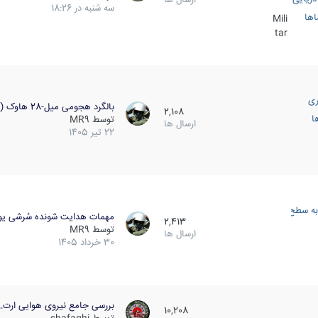
سه شنبه در 18:26
اها
Mili
tar
ری
بالگرد هجومی میل-28 هاوک (…
2,108
ا
توسط
MR9
ارسال ها
22 تیر 1405
به سطح
مهمات هدایت شونده سُرشی یو
2,413
توسط
MR9
ارسال ها
30 خرداد 1405
بررسی جامع نیروی هوایی ارت…
10,208