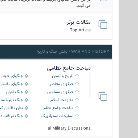
می گردد.
مقالات برتر
Top Article
WAR AND HISTORY - بخش جنگ و تاریخ
مباحث جامع نظامی
تاریخ و تمدن
جنگهای جهانی
جنگهای معاصر
جنگهای باستان
جنگهای مسلمین
جنگ آوران
مقاومت اسلامی
جنگ نرم و سای
مباحث جامع نظامی
توان نظامی کش
تسلیحات استراتژیک
جنگ در قاب دو
al Military Discussions