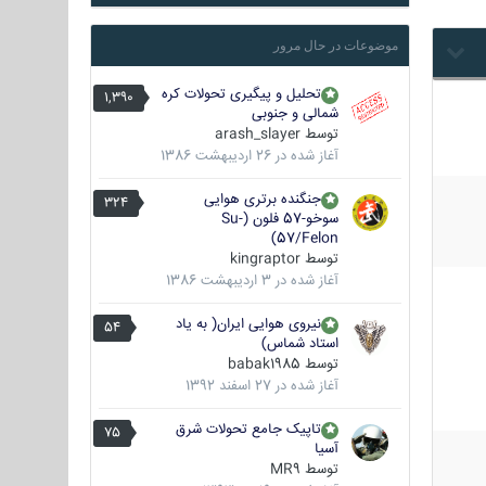
موضوعات در حال مرور
تحلیل و پیگیری تحولات کره
1,390
شمالی و جنوبی
توسط
arash_slayer
آغاز شده در
26 اردیبهشت 1386
جنگنده برتری هوایی
324
سوخو-57 فلون (Su-
57/Felon)
توسط
kingraptor
آغاز شده در
3 اردیبهشت 1386
نیروی هوایی ایران( به یاد
54
استاد شماس)
توسط
babak1985
آغاز شده در
27 اسفند 1392
تاپیک جامع تحولات شرق
75
آسیا
توسط
MR9