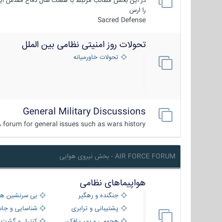
در این بخش مطالب مرتبط با هشت سال دفاع مقدس ایر
را ارس
Sacred Defense
تحولات روز امنیتی نظامی بین الملل
تحولات خاورمیانه
General Military Discussions
 forum for general issues such as wars history ...
AIR FORCE FORUM - بخش نیروی هوایی
هواپیماهای نظامی
جنگنده و رهگیر
بی سرنشین ها
پشتیبانی و ترابری
شناسایی و جا
هجومی و بمب افکن
کنترل و گشت د