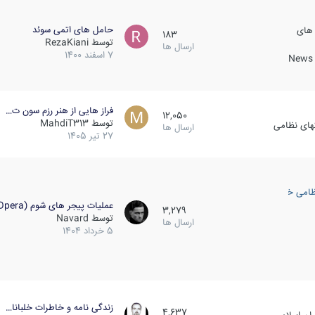
حامل های اتمی سوئد
 های
183
توسط
RezaKiani
ارسال ها
7 اسفند 1400
News &
فراز هایی از هنر رزم سون ت…
12,050
توسط
MahdiT313
کهای نظامی
ارسال ها
27 تیر 1405
ظامی خارجی
عملیات پیجر های شوم (Opera…
3,279
توسط
Navard
ارسال ها
5 خرداد 1404
زندگی نامه و خاطرات خلبانا…
4,637