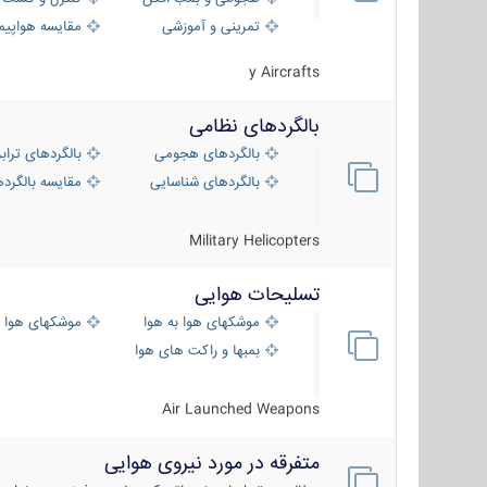
تمرینی و آموزشی
مقایسه هواپیم
y Aircrafts
بالگردهای نظامی
بالگردهای هجومی
بالگردهای تراب
بالگردهای شناسایی
مقایسه بالگرده
Military Helicopters
تسلیحات هوایی
موشکهای هوا به هوا
موشکهای هوا 
بمبها و راکت های هوایی
Air Launched Weapons
متفرقه در مورد نیروی هوایی