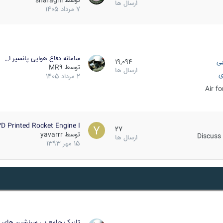
توسط
shafaghi
ارسال ها
7 مرداد 1405
سامانه دفاع هوایی پانسیر ا…
یی
19,094
توسط
MR9
ارسال ها
ی
2 مرداد 1405
Air f
D Printed Rocket Engine I…
27
توسط
yavarrr
Discuss 
ارسال ها
15 مهر 1393
تاپیک جامع بی سرنشین های ز