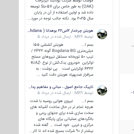
موشک توسط شرکت یونایتد ایرکرافت
(OAK) به طور خاص برای Su-57 توسعه
داده شد و اولین استفاده از آن در پایان
سال 2025 بود. نکته جالب توجه در مورد...
هویتزر چرخدار 2اس22 بوهدانا ( wheeled howitzer 2S22 Bohdana )
توسط
MR9
·
ارسال شده در
مرداد 5
بسم ا... هویتزر کششی ۱۵۵
میلی‌متری Bogdana-BG گونه 2P22 /
تیپ ۵۰ توپخانه مستقل نیروهای مسلح
اوکراین خودروی یدک‌کش از نوع KrAZ-
6322 اوکراینی است پی نوشت : به
سرافزار ضدپهپاد هویتزر دقت کنید ...
تاپیک جامع اصول ، مبانی و مفاهیم پدافند غیر عامل
…
توسط
MR9
·
ارسال شده در
مرداد 5
بسم ا... نیروی هوایی روسیه با شدت
هرچه تمام تر در حال ساخت آشیانه های
سخت سازی شده برای جتهای رزمی و
بالگردهای عملیاتی برای پایگاه های
مرکزی و غربی خود است ... گفته شده
بیشتر از 90 شرکت بسیج شده اند تا کار...