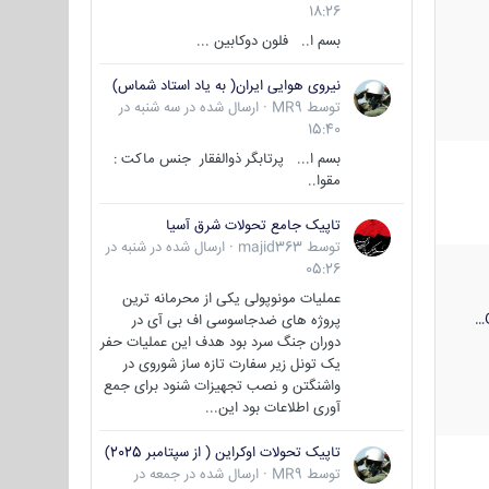
18:26
بسم ا.. فلون دوکابین ...
نیروی هوایی ایران( به یاد استاد شماس)
توسط
MR9
·
ارسال شده در
سه شنبه در
15:40
بسم ا... پرتابگر ذوالفقار جنس ماکت :
مقوا..
تاپیک جامع تحولات شرق آسیا
توسط
majid363
·
ارسال شده در
شنبه در
05:26
عملیات مونوپولی یکی از محرمانه ترین
پروژه های ضدجاسوسی اف بی آی در
دوران جنگ سرد بود هدف این عملیات حفر
یک تونل زیر سفارت تازه ساز شوروی در
واشنگتن و نصب تجهیزات شنود برای جمع
آوری اطلاعات بود این...
تاپیک تحولات اوکراین ( از سپتامبر 2025)
توسط
MR9
·
ارسال شده در
جمعه در