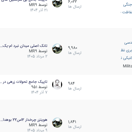
6,022
جنگی
توسط
MR9
ارسال ها
21 آذر 1404
اظت فعال
دسی
تانک اصلی میدان نبرد ام-یک…
9,980
بری نظامی
توسط
MR9
ارسال ها
2 مرداد 1405
انک
تیکی نظامی
Mili
تاپیک جامع تحولات زرهی در …
984
توسط
951
ارسال ها
7 آذر 1404
هویتزر چرخدار 2اس22 بوهدا…
1,841
توسط
MR9
ارسال ها
9 مرداد 1405