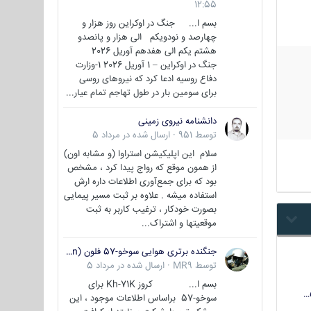
12:55
بسم ا... جنگ در اوکراین روز هزار و
چهارصد و نودویکم الی هزار و پانصدو
هشتم یکم الی هفدهم آوریل 2026
جنگ در اوکراین – 1 آوریل 2026 1-وزارت
دفاع روسیه ادعا کرد که نیروهای روسی
برای سومین بار در طول تهاجم تمام عیار...
دانشنامه نیروی زمینی
توسط
951
·
ارسال شده در
مرداد 5
سلام این اپلیکیشن استراوا (و مشابه اون)
از همون موقع که رواج پیدا کرد ، مشخص
بود که برای جمع‌آوری اطلاعات داره ارش
استفاده میشه . علاوه بر ثبت مسیر پیمایی
بصورت خودکار ، ترغیب کاربر به ثبت
موقعیتها و اشتراک‌...
جنگنده برتری هوایی سوخو-57 فلون (Su-57/Felon)
توسط
MR9
·
ارسال شده در
مرداد 5
بسم ا... کروز Kh-71K برای
سوخو-57 براساس اطلاعات موجود ، این