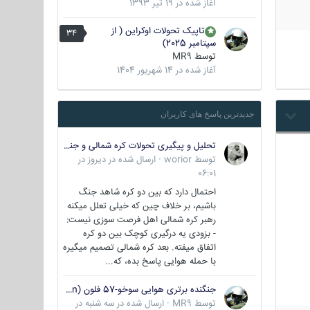
آغاز شده در
19 تیر 1393
تاپیک تحولات اوکراین ( از
34
سپتامبر 2025)
توسط
MR9
آغاز شده در
14 شهریور 1404
جدیدترین پاسخ های کاربران
تحلیل و پیگیری تحولات کره شمالی و جنوبی
توسط
worior
·
ارسال شده در
دیروز در
06:01
احتمال دارد که بین دو کره شاهد جنگ
باشیم، بر خلاف چین که خیلی تعلل میکنه
رهبر کره شمالی اهل فرصت سوزی نیست:
- بزودی یه درگیری کوچک بین دو کره
اتفاق میفته. بعد کره شمالی تصمیم میگیره
با حمله هوایی پاسخ بده، که...
جنگنده برتری هوایی سوخو-57 فلون (Su-57/Felon)
توسط
MR9
·
ارسال شده در
سه شنبه در