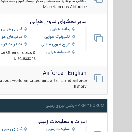
مطالب مرتبط با موضوعاتی که در لیست فوق وجود ندارد.
Miscellaneous Airforcce
سایر بخشهای نیروی هوایی
پدافند هوایی
فناوری هوایی
الکترونیک هوایی
موتورهای هوا
تاریخ نیروی هوایی
فضا و فضانورد
دانشنامه هوایی
orce Others Topics &
Discussions
Airforce - English
about world airforces, aircrafts, ... and airforce
history
ARMY FORUM - بخش نیروی زمینی
ادوات و تسلیحات زمینی
تسلیحات زمینی
فناوری زمینی