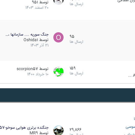
ان اسلامی
توسط
951
ارسال ها
20 اسفند 1403
جنگ سوریه .... سازمانها ،…
95
توسط
Oshida1
ارسال ها
21 آذر 1403
159
توسط
scorpion57
ارسال ها
10 خرداد 1400
A
سوسی
جنگنده برتری هوایی سوخو-57…
29,866
توسط
MR9
ریایی
ارسال ها