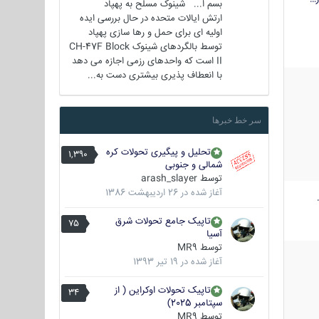
بسم ا... شینوک مسلح به پهپاد
ارتش ایالات متحده در حال بررسی ایده
اولیه ای برای حمل و رها سازی پهپاد
توسط بالگردهای شینوک CH-47F Block
II است که واحدهای رزمی اجازه می دهد
با انعطاف پذیری بیشتری دست به...
سر خط خبرها
تحلیل و پیگیری تحولات کره
1,390
شمالی و جنوبی
توسط
arash_slayer
آغاز شده در
26 اردیبهشت 1386
تاپیک جامع تحولات شرق
75
آسیا
توسط
MR9
آغاز شده در
19 تیر 1393
تاپیک تحولات اوکراین ( از
34
سپتامبر 2025)
توسط
MR9