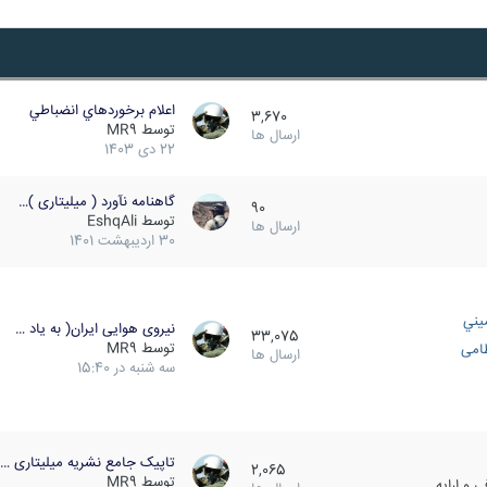
اعلام برخوردهاي انضباطي
3,670
توسط
MR9
ارسال ها
22 دی 1403
گاهنامه نآورد ( میلیتاری )…
90
توسط
EshqAli
ارسال ها
30 اردیبهشت 1401
يني
نیروی هوایی ایران( به یاد …
33,075
توسط
MR9
ظامی
ارسال ها
سه شنبه در 15:40
تاپیک جامع نشریه میلیتاری …
2,065
توسط
MR9
 و ارایه