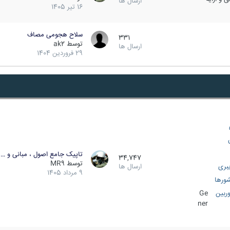
ارسال ها
16 تیر 1405
سلاح هجومی مصاف
331
توسط
ak2
ارسال ها
29 فروردین 1404
تاپیک جامع اصول ، مبانی و …
34,747
توسط
MR9
بری
ارسال ها
9 مرداد 1405
ورها
ربین
Ge
ner