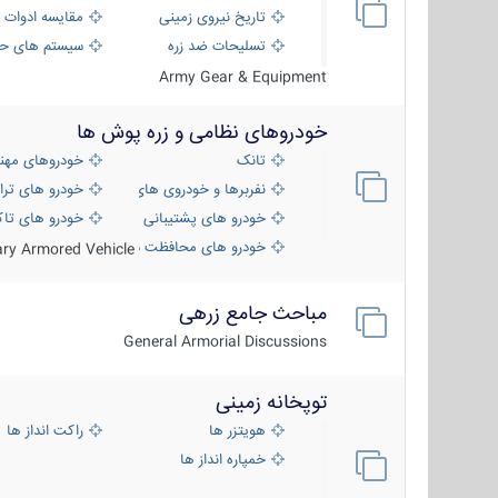
تاریخ نیروی زمینی
مقایسه ادوات 
تسلیحات ضد زره
سیستم های حف
Army Gear & Equipment
خودروهای نظامی و زره پوش ها
تانک
خودروهای مهن
نفربرها و خودروی های رزمی پیاده نظام
خودرو های ترا
خودرو های پشتیبانی آتش ، شناسایی و ضد ت
خودرو های تاک
خودرو های محافظت شده
tary Armored Vehicle
مباحث جامع زرهی
General Armorial Discussions
توپخانه زمینی
هویتزر ها
راکت انداز ها
خمپاره انداز ها