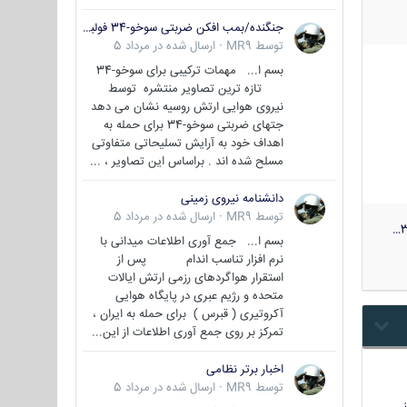
جنگنده/بمب افکن ضربتی سوخو-34 فولبک ( Sukhoi Su-34/Fullback)
توسط
MR9
·
ارسال شده در
مرداد 5
بسم ا... مهمات ترکیبی برای سوخو-34
تازه ترین تصاویر منتشره توسط
نیروی هوایی ارتش روسیه نشان می دهد
جتهای ضربتی سوخو-34 برای حمله به
اهداف خود به آرایش تسلیحاتی متفاوتی
مسلح شده اند . براساس این تصاویر ، ...
دانشنامه نیروی زمینی
توسط
MR9
·
ارسال شده در
مرداد 5
3
بسم ا... جمع آوری اطلاعات میدانی با
نرم افزار تناسب اندام پس از
استقرار هواگردهای رزمی ارتش ایالات
متحده و رژیم عبری در پایگاه هوایی
آکروتیری ( قبرس ) برای حمله به ایران ،
تمرکز بر روی جمع آوری اطلاعات از این...
اخبار برتر نظامی
توسط
MR9
·
ارسال شده در
مرداد 5
…