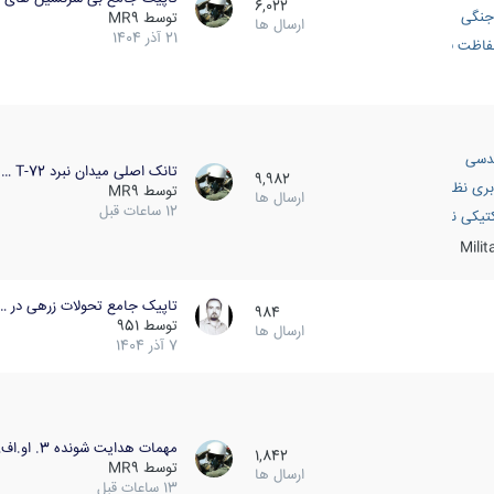
6,022
جنگی
توسط
MR9
ارسال ها
21 آذر 1404
اظت فعال
دسی
تانک اصلی میدان نبرد T-72 …
9,982
بری نظامی
توسط
MR9
ارسال ها
12 ساعات قبل
انک
تیکی نظامی
Mili
تاپیک جامع تحولات زرهی در …
984
توسط
951
ارسال ها
7 آذر 1404
مهمات هدایت شونده 3. او.اف…
1,842
توسط
MR9
ارسال ها
13 ساعات قبل