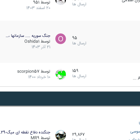
ان اسلامی
توسط
951
ارسال ها
20 اسفند 1403
جنگ سوریه .... سازمانها ،…
95
توسط
Oshida1
ارسال ها
21 آذر 1403
159
توسط
scorpion57
ارسال ها
10 خرداد 1400
A
سوسی
جنگنده دفاع نقطه ای میگ-29…
29,867
توسط
MR9
ریایی
ارسال ها