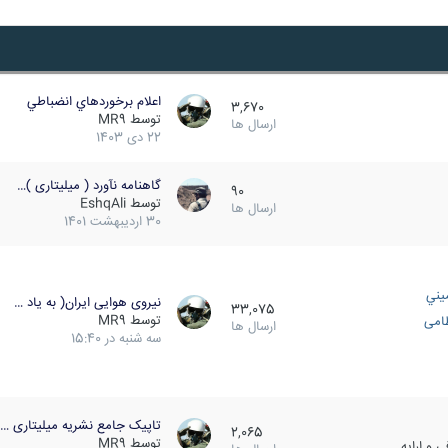
اعلام برخوردهاي انضباطي
3,670
توسط
MR9
ارسال ها
22 دی 1403
گاهنامه نآورد ( میلیتاری )…
90
توسط
EshqAli
ارسال ها
30 اردیبهشت 1401
يني
نیروی هوایی ایران( به یاد …
33,075
توسط
MR9
ظامی
ارسال ها
سه شنبه در 15:40
تاپیک جامع نشریه میلیتاری …
2,065
توسط
MR9
 و ارایه