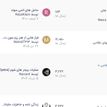
حامل های اتمی سوئد
 های
183
توسط
RezaKiani
ارسال ها
7 اسفند 1400
News &
فراز هایی از هنر رزم سون ت…
12,050
توسط
MahdiT313
کهای نظامی
ارسال ها
27 تیر 1405
ظامی خارجی
عملیات پیجر های شوم (Opera…
3,279
توسط
Navard
ارسال ها
5 خرداد 1404
زندگی نامه و خاطرات خلبانا…
4,637