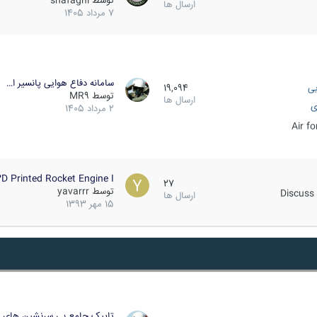
توسط
shafaghi
ارسال ها
7 مرداد 1405
سامانه دفاع هوایی پانسیر ا…
یی
19,094
توسط
MR9
ارسال ها
ی
2 مرداد 1405
Air f
D Printed Rocket Engine I…
27
توسط
yavarrr
Discuss 
ارسال ها
15 مهر 1393
تاپیک جامع بی سرنشین های ز