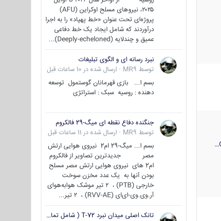
۲۰۲۵، نیروهای مسلح اوکراین (AFU)
پروژه‌ای تحت عنوان «خط پهپاد» را به اجرا
درآوردند که شامل ایجاد یک خط دفاعی
عمیق و چندلایه (Deeply-echeloned)...
نبرد رسانه ای و الگوی تبلیغات
توسط
MR9
·
ارسال شده در
10 ساعات قبل
بسم ا... بازی قهرمانان گوستمول توسعه
دهنده : روسیه سبک : استراتژی
جنگنده دفاع نقطه ای میگ-29 فالکروم
توسط
MR9
·
ارسال شده در
11 ساعات قبل
بسم ا... میگ-29 ام2 نیروی هوایی ارتش
مصر جدیدترین تصاویر از فالکروم
ام2 های نیروی هوایی ارتش مصر مسلح
بودن آنها به یک عدد مخزن سوخت
خارجی (PTB) ، ۲ تیر موشک هوابه‌هوای
آر.وی.وی-ای‌ای (RVV-AE) ، ۲ تیر...
تانک اصلی میدان نبرد T-72 ( شامل تمامی گونه ها )