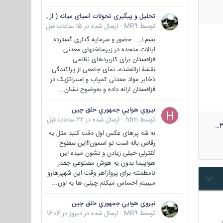
تحلیل و پیگیری تحولات آسیای میانه ( ازبکستان، تاجیکستان، ترکمنستان، قزاقستان و قرقیزستان )
توسط
MR9
·
ارسال شده در
15 ساعات قبل
بسم ا.. حضور و سرمایه گذاری گسترده
ایالات متحده در زیرساختهای معدنی
قزاقستان برای کاربردهای نظامی
نقشهٔ ارائه‌شده، نمای جامعی از پراکندگی
ذخایر مواد معدنی کمیاب و استراتژیک در
قزاقستان ارائه داده و به‌وضوح نشان...
نيروي هوايي جمهوري خلق چين
توسط
hfm
·
ارسال شده در
22 ساعات قبل
3
به شه پرهای عکس اول دقت کنید مثل یه
رقاص باله است تو اسمون!!این سطوح
کنترلی خیلی زیادن و نشون میده این
هواپیما بدون یه هوش مصنوعی جقدر
نامطمئنه برای پرواز!هر وقت این شهپرهارو
میبینم احساس میکنم چینی ها به اون...
نيروي هوايي جمهوري خلق چين
توسط
MR9
·
ارسال شده در
دیروز در 16:06
…