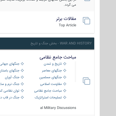
می گردد.
مقالات برتر
Top Article
WAR AND HISTORY - بخش جنگ و تاریخ
مباحث جامع نظامی
تاریخ و تمدن
جنگهای جهانی
جنگهای معاصر
جنگهای باستان
جنگهای مسلمین
جنگ آوران
مقاومت اسلامی
جنگ نرم و سای
مباحث جامع نظامی
توان نظامی کش
تسلیحات استراتژیک
جنگ در قاب دو
al Military Discussions