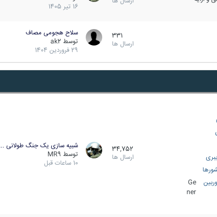
ارسال ها
16 تیر 1405
سلاح هجومی مصاف
331
توسط
ak2
ارسال ها
29 فروردین 1404
شبیه سازی یک جنگ طولانی ..
34,752
توسط
MR9
بری
ارسال ها
10 ساعات قبل
ورها
ربین
Ge
ner