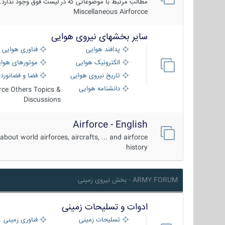
مطالب مرتبط با موضوعاتی که در لیست فوق وجود ندارد.
Miscellaneous Airforcce
سایر بخشهای نیروی هوایی
پدافند هوایی
فناوری هوایی
الکترونیک هوایی
موتورهای هوا
تاریخ نیروی هوایی
فضا و فضانورد
دانشنامه هوایی
orce Others Topics &
Discussions
Airforce - English
about world airforces, aircrafts, ... and airforce
history
ARMY FORUM - بخش نیروی زمینی
ادوات و تسلیحات زمینی
تسلیحات زمینی
فناوری زمینی