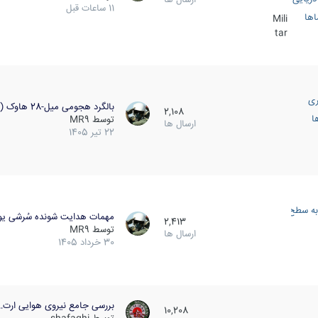
11 ساعات قبل
اها
Mili
tar
ری
بالگرد هجومی میل-28 هاوک (…
2,108
ا
توسط
MR9
ارسال ها
22 تیر 1405
به سطح
مهمات هدایت شونده سُرشی یو
2,413
توسط
MR9
ارسال ها
30 خرداد 1405
بررسی جامع نیروی هوایی ارت…
10,208