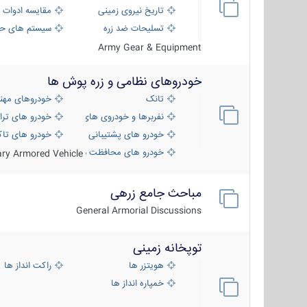
تاریخ نیروی زمینی
مقایسه ادوات 
تسلیحات ضد زره
سیستم های حف
Army Gear & Equipment
خودروهای نظامی و زره پوش ها
تانک
خودروهای مهن
نفربرها و خودروی های رزمی پیاده نظام
خودرو های ترا
خودرو های پشتیبانی آتش ، شناسایی و ضد ت
خودرو های تاک
خودرو های محافظت شده
tary Armored Vehicle
مباحث جامع زرهی
General Armorial Discussions
توپخانه زمینی
هویتزر ها
راکت انداز ها
خمپاره انداز ها