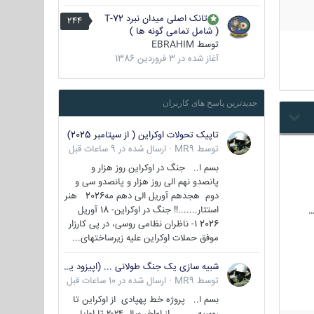
تانک اصلی میدان نبرد T-72
244
( شامل تمامی گونه ها )
توسط
EBRAHIM
آغاز شده در
3 فروردین 1386
جدیدترین پاسخ های کاربران
تاپیک تحولات اوکراین ( از سپتامبر 2025)
توسط
MR9
·
ارسال شده در
9 ساعات قبل
بسم ا.. جنگ در اوکراین روز هزار و
پانصدو نهم الی روز هزار و پانصدو سی و
دوم هجدهم آوریل الی دهم مه2026 هنر
استتار.......!! جنگ در اوکراین- 18 آوریل
…
2026 1- ناظران نظامی روسی، در پی کارزار
موفق حملات اوکراین علیه زیرساختهای...
شبیه سازی یک جنگ طولانی ... (اپیزود یکم : اوکراین )
توسط
MR9
·
ارسال شده در
10 ساعات قبل
بسم ا.. پروژه خط پهپادی از اوکراین تا
روسیه از اواخر سال ۲۰۲۴ تا اوایل