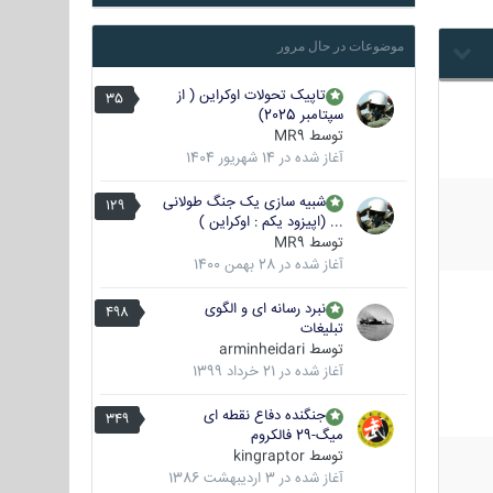
موضوعات در حال مرور
تاپیک تحولات اوکراین ( از
35
سپتامبر 2025)
توسط
MR9
آغاز شده در
14 شهریور 1404
شبیه سازی یک جنگ طولانی
129
... (اپیزود یکم : اوکراین )
توسط
MR9
آغاز شده در
28 بهمن 1400
نبرد رسانه ای و الگوی
498
تبلیغات
توسط
arminheidari
آغاز شده در
21 خرداد 1399
جنگنده دفاع نقطه ای
349
میگ-29 فالکروم
توسط
kingraptor
آغاز شده در
3 اردیبهشت 1386