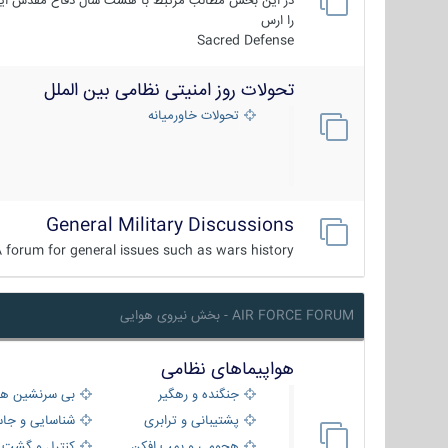
در این بخش مطالب مرتبط با هشت سال دفاع مقدس ایر
را ارس
Sacred Defense
تحولات روز امنیتی نظامی بین الملل
تحولات خاورمیانه
General Military Discussions
 forum for general issues such as wars history ...
AIR FORCE FORUM - بخش نیروی هوایی
هواپیماهای نظامی
جنگنده و رهگیر
بی سرنشین ها
پشتیبانی و ترابری
شناسایی و جا
هجومی و بمب افکن
کنترل و گشت د