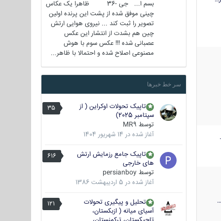
بسم ا... جی -36 ظاهرا یک عکاس
چینی موفق شده از پشت این پرنده اولین
تصویر را ثبت کند ... نیروی هوایی ارتش
چین هم بشدت از انتشار این عکس
عصبانی شده !!! عکس سوم با هوش
مصنوعی اصلاح شده و احتمالا با ظاهر...
سر خط خبرها
تاپیک تحولات اوکراین ( از
35
سپتامبر 2025)
توسط
MR9
آغاز شده در
14 شهریور 1404
تاپیک جامع رزمایش ارتش
616
های خارجی
توسط
persianboy
آغاز شده در
5 اردیبهشت 1386
تحلیل و پیگیری تحولات
121
آسیای میانه ( ازبکستان،
تاجیکستان، ترکمنستان،