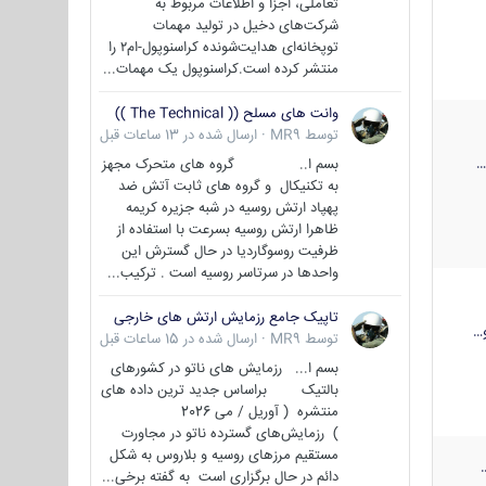
تعاملی، اجزا و اطلاعات مربوط به
شرکت‌های دخیل در تولید مهمات
توپخانه‌ای هدایت‌شونده کراسنوپول-ام۲ را
منتشر کرده است.کراسنوپول یک مهمات...
وانت های مسلح (( The Technical ))
توسط
MR9
·
ارسال شده در
13 ساعات قبل
بسم ا.. گروه های متحرک مجهز
به تکنیکال و گروه های ثابت آتش ضد
پهپاد ارتش روسیه در شبه جزیره کریمه
ظاهرا ارتش روسیه بسرعت با استفاده از
ظرفیت روسوگاردیا در حال گسترش این
واحدها در سرتاسر روسیه است . ترکیب...
تاپیک جامع رزمایش ارتش های خارجی
…
توسط
MR9
·
ارسال شده در
15 ساعات قبل
بسم ا... رزمایش های ناتو در کشورهای
بالتیک براساس جدید ترین داده های
منتشره ( آوریل / می 2026
) رزمایش‌های گسترده ناتو در مجاورت
مستقیم مرزهای روسیه و بلاروس به شکل
دائم در حال برگزاری است به گفته برخی...