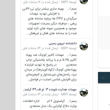
توسط
MR9
·
ارسال شده در
12 ساعات قبل
بسم ا... بهینه سازی بیشتر برای تی-72بی
3 با افزایش تهدید مهمات
سرگردان و FPV ها برعلیه سامانه های
زرهی ، دوطرف درگیر بسرعت تجهیزات
موجود و همچنین نمونه های تازه تولید
شده را به سامانه های فعال و غیرفعال...
دانشنامه نیروی زمینی
توسط
MR9
·
ارسال شده در
13 ساعات قبل
بسم ا... مهمات کالیبر کوچک ضد پهپاد
کالیبر ۵.۴۵ م.م با پرتابه پلاستیکی چاپ
سه‌بعدی در پاسخ به تهدید فزاینده
پهپادهای کوچک (کوادکوپترها) در میدان
نبرد، راه‌حل‌های غیرمتداول و کم‌هزینه‌ای
برای افزایش شانس اصابت در فواصل...
مهمات هدایت شونده 3. او.اف.39 کراسنوپل/بصیر( Krasnopol 3OF39 )
توسط
MR9
·
ارسال شده در
13 ساعات قبل
بسم ا.. کراسنوپل 2 ام اداره اطلاعات
وزارت دفاع اوکراین یک مدل سه‌بعدی