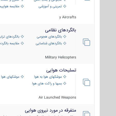
تمرینی و آموزشی
مقایسه هواپیم
y Aircrafts
بالگردهای نظامی
بالگردهای هجومی
بالگردهای تراب
بالگردهای شناسایی
مقایسه بالگرده
Military Helicopters
تسلیحات هوایی
موشکهای هوا به هوا
موشکهای هوا 
بمبها و راکت های هوایی
Air Launched Weapons
متفرقه در مورد نیروی هوایی