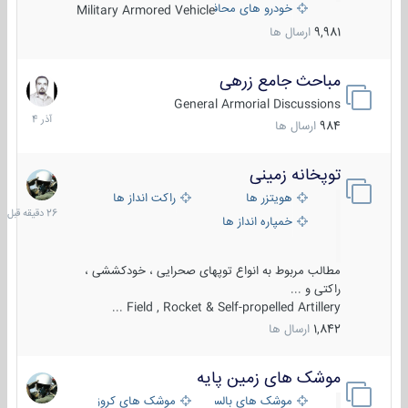
خودرو های محافظت شده
Military Armored Vehicle
9,981
ارسال ها
مباحث جامع زرهی
7
آذر
General Armorial Discussions
1404
984
ارسال ها
توپخانه زمینی
26
دقیقه
هویتزر ها
راکت انداز ها
قبل
خمپاره انداز ها
مطالب مربوط به انواع توپهای صحرایی ، خودکششی ،
راکتی و ...
Field , Rocket & Self-propelled Artillery ...
1,842
ارسال ها
موشک های زمین پایه
2
مرداد
موشک های بالستیک
موشک های کروز