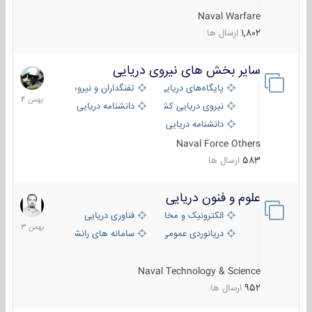
Naval Warfare
1,802
ارسال ها
سایر بخش های نیروی دریایی
22
بهمن
پایگاه‌های دریایی
تفنگداران و نیروهای ویژه‌ی دریایی
1404
نیروی دریایی کشورهای مختلف
دانشنامه دریایی
دانشنامه دریایی کپی
Naval Force Others
583
ارسال ها
علوم و فنون دریایی
6
بهمن
الکترونیک و مخابرات دریایی
فناوری دریایی
1403
دریانوردی عمومی
سامانه های رانشی دریایی
Naval Technology & Science
952
ارسال ها