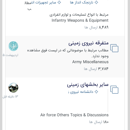
نارنجک انداز ها
سایر تجهیزات انفرادی
مطال
ب
مرتبط با انواع تسلیحات و لوازم انفرادی
Infantry Weapons & Equipment
8,489
ارسال ها
متفرقه نیروی زمینی
27
اردیبهش
مطالب مرتبط با موضوعاتی که در لیست فوق مشاهده
1405
وجود ندارد.
Army Miscellaneous
3,784
ارسال ها
سایر بخشهای زمینی
13
دقیقه
دانشنامه نیروی زمینی
قبل
Air force Others Topics & Discussions
180
ارسال ها