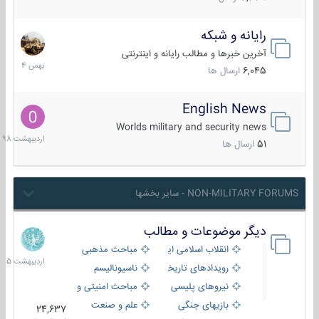
رایانه و شبکه
30
بهمن
آخرین خبرها و مطالب رایانه و اینترنتی
1404
6,045
ارسال ها
English News
10
اردیبهش
Worlds military and security news
1398
51
ارسال ها
NON-MILITARY FORUMS - سایر بخشها
دیگر موضوعات و مطالب
8
اردیبهش
انقلاب اسلامی ایران
مباحث مذهبی
1405
رویدادهای تاریخی و مذهبی
ناسیونالیسم
نیروهای پلیسی
مباحث امنیتی و اطلاعاتی
بازیهای جنگی
علم و صنعت
24,637