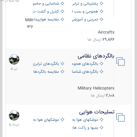
پشتیبانی و ترابری
شناسایی و جاسوسی
18:26
هجومی و بمب افکن
کنترل و گشت دریایی
تمرینی و آموزشی
مقایسه هواپیماها
Milit
ary
Aircrafts
29,866
ارسال ها
بالگردهای نظامی
22
تیر
بالگردهای هجومی
بالگردهای ترابری
1405
بالگردهای شناسایی
مقایسه بالگردها
Military Helicopters
2,108
ارسال ها
تسلیحات هوایی
30
خرداد
موشکهای هوا به هوا
موشکهای هوا به سطح
1405
بمبها و راکت های هوایی