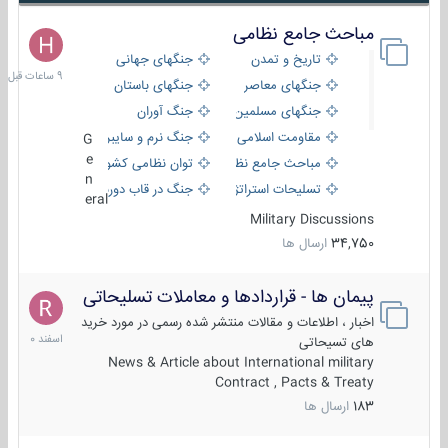
مباحث جامع نظامی
9
ساعات
تاریخ و تمدن
جنگهای جهانی
قبل
جنگهای معاصر
جنگهای باستان
جنگهای مسلمین
جنگ آوران
مقاومت اسلامی
جنگ نرم و سایبری
G
e
مباحث جامع نظامی
توان نظامی کشورها
n
تسلیحات استراتژیک
جنگ در قاب دوربین
eral
Military Discussions
34,750
ارسال ها
پیمان ها - قراردادها و معاملات تسلیحاتی
7
اسفند
اخبار ، اطلاعات و مقالات منتشر شده رسمی در مورد خرید
1400
های تسیحاتی
News & Article about International military
Contract , Pacts & Treaty
183
ارسال ها