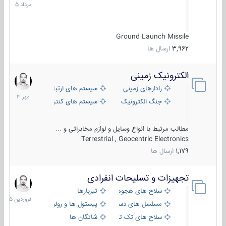
1405
Ground Launch Missile
3,962
ارسال ها
الکترونیک زمینی
1
مهر
رادارهای زمینی
سیستم های ارتباطی و جمع آوری اطلاع
1403
جنگ الکترونیک
سیستم های کنترل آتش و تجهیزات الکتر
مطالب مرتبط با انواع وسایل و لوازم مخابراتی و ...
Terrestrial , Geocentric Electronics
1,179
ارسال ها
تجهیزات و تسلیحات انفرادی
17
فروردین
سلاح های هجومی
تیربارها
1405
مسلسل های دستی
پیستول ها و رولورها
سلاح های تک تیر اندازی
شاتگان ها