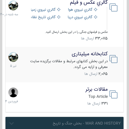
گالري عكس و فيلم
سه
شنبه
گالري نيروي هوايي
گالري نيروي زميني
در
گالري نيروي دريايي
گالري تاریخ نظامی
15:40
عکس و فیلمهای جنگی را در این بخش ارسال کنید.
33,075
ارسال ها
کتابخانه میلیتاری
16
تیر
در این بخش کتابهای مرتبط و مقالات برگزیده سایت
1405
معرفی و ارایه می گردد.
2,065
ارسال ها
مقالات برتر
29
فروردین
Top Article
1404
331
ارسال ها
WAR AND HISTORY - بخش جنگ و تاریخ