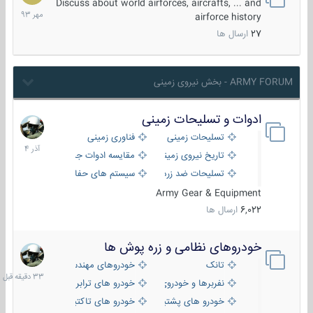
مهر
Discuss about world airforces, aircrafts, ... and
1393
airforce history
27
ارسال ها
ARMY FORUM - بخش نیروی زمینی
ادوات و تسلیحات زمینی
21
آذر
تسلیحات زمینی
فناوری زمینی
1404
تاریخ نیروی زمینی
مقایسه ادوات جنگی
تسلیحات ضد زره
سیستم های حفاظت فعال
Army Gear & Equipment
6,022
ارسال ها
خودروهای نظامی و زره پوش ها
33
دقیقه
تانک
خودروهای مهندسی
قبل
نفربرها و خودروی های رزمی پیاده نظام
خودرو های ترابری نظامی
خودرو های پشتیبانی آتش ، شناسایی و ضد تانک
خودرو های تاکتیکی نظامی