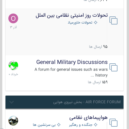
4,637
ارسال ها
تحولات روز امنیتی نظامی بین الملل
21
آذر
تحولات خاورمیانه
1403
95
ارسال ها
General Military Discussions
10
خرداد
A forum for general issues such as wars
1400
history ...
159
ارسال ها
AIR FORCE FORUM - بخش نیروی هوایی
هواپیماهای نظامی
سه
شنبه
جنگنده و رهگیر
بی سرنشین ها
در