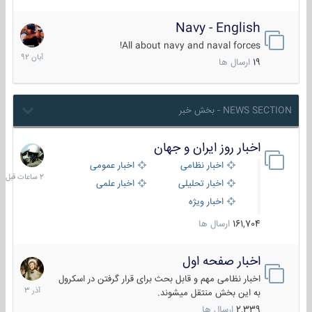
Navy - English
22
آبان
All about navy and naval forces!
1392
19
ارسال ها
NEWS SECTION - بخش خبر
اخبار روز ایران و جهان
2
ساعات
اخبار نظامی
اخبار عمومی
قبل
اخبار تحلیلی
اخبار علمی
اخبار ویژه
161,704
ارسال ها
اخبار صفحه اول
7
آذر
اخبار نظامی مهم و قابل بحث برای قرار گرفتن در اسکرول
1403
به این بخش منتقل میشوند.
2,339
ارسال ها