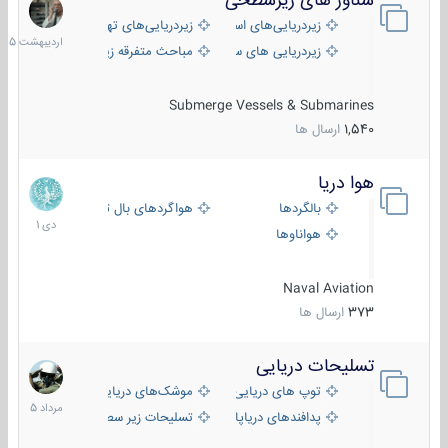
شناور های زیرسطحی
31
اردیبهش
زیردریایی‌های استراتژیک
زیردریایی‌های تهاجمی
1405
زیردریایی های سبک
مباحث متفرقه زیرسطحی
Submerge Vessels & Submarines
1,540
ارسال ها
هوا دریا
12
دی
بالگردها
هواگردهای بال ثابت
1401
هواناوها
Naval Aviation
373
ارسال ها
تسلیحات دریایی
2
مرداد
توپ های دریایی
موشک‌های دریایی
1405
پدافندهای دریاپایه
تسلیحات زیر سطحی