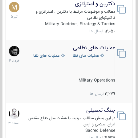
دکترین و استراتژی
27
تیر
مطالب و موضوعات مرتبط با دکترین ، استراتژی و
1405
تاکتیکهای نظامی
Military Doctrine , Strategy & Tactics
12,050
ارسال ها
عملیات های نظامی
5
خرداد
عملیات های نظامی ایران
عملیات های نظامی خارجی
1404
Military Operations
3,279
ارسال ها
جنگ تحمیلی
20
اسفند
در این بخش مطالب مرتبط با هشت سال دفاع مقدس
1403
ایران اسلامی را ارس
Sacred Defense