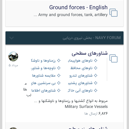
Ground forces - English
Army and ground forces, tank, artillery ...
NAVY FORUM - بخش نیروی دریایی
شناورهای سطحی
2
مرداد
ناوهای هواپیمابر و بالگرد بر
رزمناوها و ناوشکن‌ها
1405
ناوهای محافظ
ناوچه‌ها و شناورهای گشتی
شناورهای تندرو
مقایسه شناورها
شناورهای پشتیبانی
بی سرنشین های دریایی
م
طا
ناوهای آبی خاکی و نیروبر
شناورهای اطلاعاتی و جاسوسی
لب
مربوط به انواع کشتیها و رزمناوها و ناوشکنها و ...
Military Surface Vessels
6,826
ارسال ها