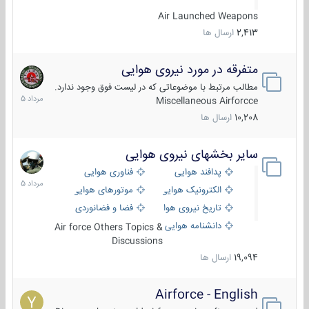
Air Launched Weapons
2,413
ارسال ها
متفرقه در مورد نیروی هوایی
7
مرداد
مطالب مرتبط با موضوعاتی که در لیست فوق وجود ندارد.
1405
Miscellaneous Airforcce
10,208
ارسال ها
سایر بخشهای نیروی هوایی
2
مرداد
پدافند هوایی
فناوری هوایی
1405
الکترونیک هوایی
موتورهای هوایی
تاریخ نیروی هوایی
فضا و فضانوردی
دانشنامه هوایی
Air force Others Topics &
Discussions
19,094
ارسال ها
Airforce - English
15