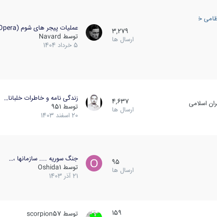
ظامی خارجی
عملیات پیجر های شوم (Opera…
3,279
توسط
Navard
ارسال ها
5 خرداد 1404
زندگی نامه و خاطرات خلبانا…
4,637
ان اسلامی
توسط
951
ارسال ها
20 اسفند 1403
جنگ سوریه .... سازمانها ،…
95
توسط
Oshida1
ارسال ها
21 آذر 1403
159
توسط
scorpion57