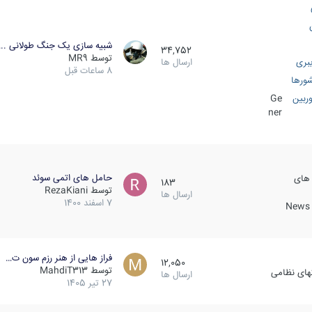
شبیه سازی یک جنگ طولانی ..
34,752
توسط
MR9
بری
ارسال ها
8 ساعات قبل
ورها
ربین
Ge
ner
حامل های اتمی سوئد
 های
183
توسط
RezaKiani
ارسال ها
7 اسفند 1400
News &
فراز هایی از هنر رزم سون ت…
12,050
توسط
MahdiT313
کهای نظامی
ارسال ها
27 تیر 1405