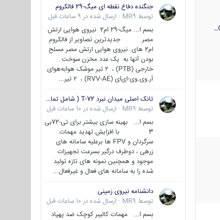
جنگنده دفاع نقطه ای میگ-29 فالکروم
توسط
MR9
·
ارسال شده در
9 ساعات قبل
بسم ا... میگ-29 ام2 نیروی هوایی ارتش
مصر جدیدترین تصاویر از فالکروم
ام2 های نیروی هوایی ارتش مصر مسلح
بودن آنها به یک عدد مخزن سوخت
خارجی (PTB) ، ۲ تیر موشک هوابه‌هوای
آر.وی.وی-ای‌ای (RVV-AE) ، ۲ تیر...
تانک اصلی میدان نبرد T-72 ( شامل تمامی گونه ها )
توسط
MR9
·
ارسال شده در
10 ساعات قبل
بسم ا... بهینه سازی بیشتر برای تی-72بی
3 با افزایش تهدید مهمات
سرگردان و FPV ها برعلیه سامانه های
زرهی ، دوطرف درگیر بسرعت تجهیزات
موجود و همچنین نمونه های تازه تولید
شده را به سامانه های فعال و غیرفعال...
دانشنامه نیروی زمینی
توسط
MR9
·
ارسال شده در
10 ساعات قبل
بسم ا... مهمات کالیبر کوچک ضد پهپاد