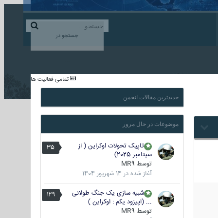
ورود به حساب کاربری
ایجاد حساب کاربری
جستجو در
...
تمامی فعالیت ها
جدیدترین مقالات انجمن
موضوعات در حال مرور
تاپیک تحولات اوکراین ( از
35
سپتامبر 2025)
توسط
MR9
آغاز شده در
14 شهریور 1404
شبیه سازی یک جنگ طولانی
129
... (اپیزود یکم : اوکراین )
توسط
MR9