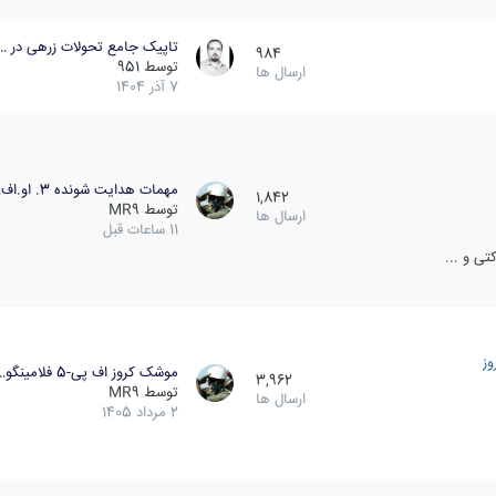
تاپیک جامع تحولات زرهی در …
984
توسط
951
ارسال ها
7 آذر 1404
مهمات هدایت شونده 3. او.اف…
1,842
توسط
MR9
ارسال ها
11 ساعات قبل
ی و ...
ز
موشک کروز اف پی-5 فلامینگو…
3,962
توسط
MR9
ارسال ها
2 مرداد 1405