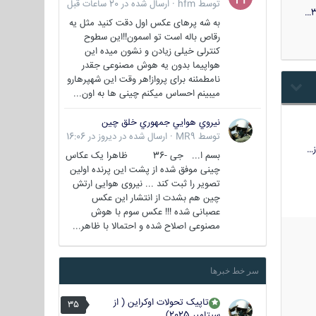
توسط
hfm
·
ارسال شده در
20 ساعات قبل
3
به شه پرهای عکس اول دقت کنید مثل یه
رقاص باله است تو اسمون!!این سطوح
کنترلی خیلی زیادن و نشون میده این
هواپیما بدون یه هوش مصنوعی جقدر
نامطمئنه برای پرواز!هر وقت این شهپرهارو
میبینم احساس میکنم چینی ها به اون...
نيروي هوايي جمهوري خلق چين
توسط
MR9
·
ارسال شده در
دیروز در 16:06
…
بسم ا... جی -36 ظاهرا یک عکاس
چینی موفق شده از پشت این پرنده اولین
تصویر را ثبت کند ... نیروی هوایی ارتش
چین هم بشدت از انتشار این عکس
عصبانی شده !!! عکس سوم با هوش
مصنوعی اصلاح شده و احتمالا با ظاهر...
سر خط خبرها
تاپیک تحولات اوکراین ( از
35
سپتامبر 2025)