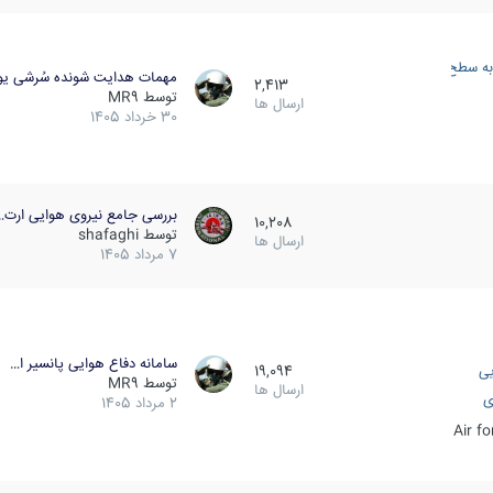
به سطح
مهمات هدایت شونده سُرشی یو
2,413
توسط
MR9
ارسال ها
30 خرداد 1405
بررسی جامع نیروی هوایی ارت…
10,208
توسط
shafaghi
ارسال ها
7 مرداد 1405
سامانه دفاع هوایی پانسیر ا…
یی
19,094
توسط
MR9
ارسال ها
ی
2 مرداد 1405
Air f