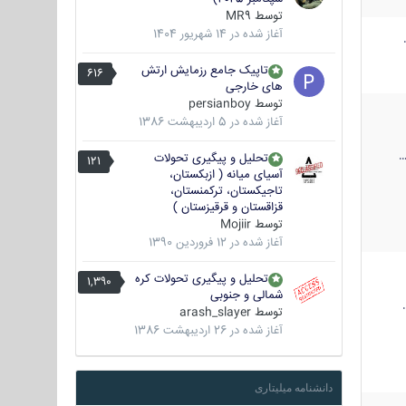
توسط
MR9
آغاز شده در
14 شهریور 1404
تاپیک جامع رزمایش ارتش
616
های خارجی
توسط
persianboy
آغاز شده در
5 اردیبهشت 1386
تحلیل و پیگیری تحولات
121
آسیای میانه ( ازبکستان،
تاجیکستان، ترکمنستان،
قزاقستان و قرقیزستان )
توسط
Mojiir
آغاز شده در
12 فروردین 1390
تحلیل و پیگیری تحولات کره
1,390
شمالی و جنوبی
توسط
arash_slayer
آغاز شده در
26 اردیبهشت 1386
دانشنامه میلیتاری