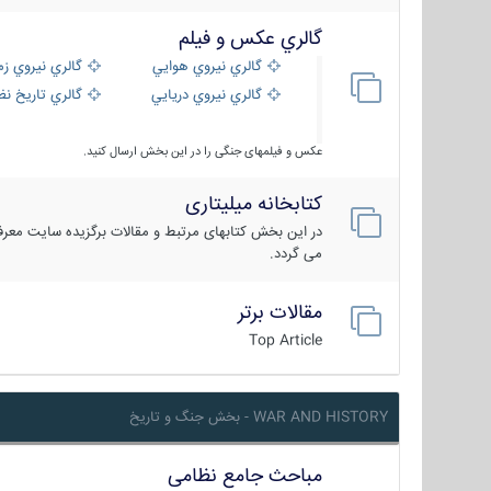
گالري عكس و فيلم
گالري نيروي هوايي
گالري نيروي زم
گالري نيروي دريايي
گالري تاریخ ن
عکس و فیلمهای جنگی را در این بخش ارسال کنید.
کتابخانه میلیتاری
در این بخش کتابهای مرتبط و مقالات برگزیده سایت معرفی
می گردد.
مقالات برتر
Top Article
WAR AND HISTORY - بخش جنگ و تاریخ
مباحث جامع نظامی