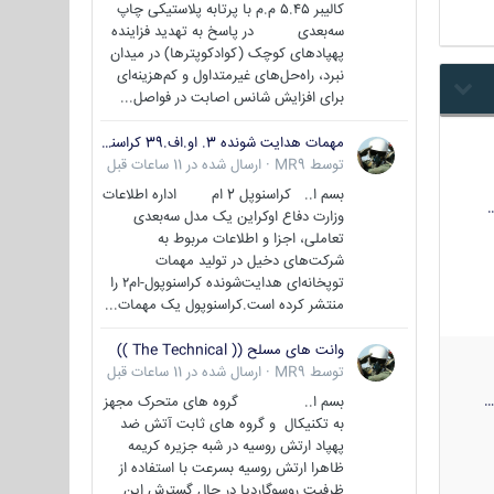
کالیبر ۵.۴۵ م.م با پرتابه پلاستیکی چاپ
سه‌بعدی در پاسخ به تهدید فزاینده
پهپادهای کوچک (کوادکوپترها) در میدان
نبرد، راه‌حل‌های غیرمتداول و کم‌هزینه‌ای
برای افزایش شانس اصابت در فواصل...
مهمات هدایت شونده 3. او.اف.39 کراسنوپل/بصیر( Krasnopol 3OF39 )
توسط
MR9
·
ارسال شده در
11 ساعات قبل
بسم ا.. کراسنوپل 2 ام اداره اطلاعات
وزارت دفاع اوکراین یک مدل سه‌بعدی
تعاملی، اجزا و اطلاعات مربوط به
شرکت‌های دخیل در تولید مهمات
توپخانه‌ای هدایت‌شونده کراسنوپول-ام۲ را
منتشر کرده است.کراسنوپول یک مهمات...
وانت های مسلح (( The Technical ))
توسط
MR9
·
ارسال شده در
11 ساعات قبل
بسم ا.. گروه های متحرک مجهز
به تکنیکال و گروه های ثابت آتش ضد
پهپاد ارتش روسیه در شبه جزیره کریمه
ظاهرا ارتش روسیه بسرعت با استفاده از
ظرفیت روسوگاردیا در حال گسترش این