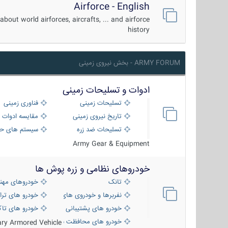
Airforce - English
about world airforces, aircrafts, ... and airforce
history
ARMY FORUM - بخش نیروی زمینی
ادوات و تسلیحات زمینی
تسلیحات زمینی
فناوری زمینی
تاریخ نیروی زمینی
مقایسه ادوات 
تسلیحات ضد زره
سیستم های حف
Army Gear & Equipment
خودروهای نظامی و زره پوش ها
تانک
خودروهای مهن
نفربرها و خودروی های رزمی پیاده نظام
خودرو های ترا
خودرو های پشتیبانی آتش ، شناسایی و ضد ت
خودرو های تاک
خودرو های محافظت شده
tary Armored Vehicle