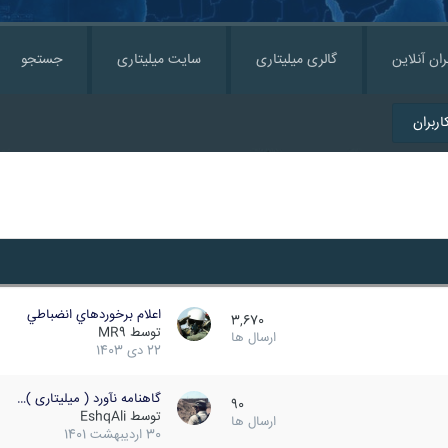
ران آنلاین
گالری میلیتاری
سایت میلیتاری
جستجو
ربران
اعلام برخوردهاي انضباطي
3,670
توسط
MR9
ارسال ها
22 دی 1403
گاهنامه نآورد ( میلیتاری )…
90
توسط
EshqAli
ارسال ها
30 اردیبهشت 1401