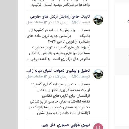
واحدها در سرتاسر روسیه است . ترکیب...
تاپیک جامع رزمایش ارتش های خارجی
…
توسط
MR9
·
ارسال شده در
13 ساعات قبل
بسم ا... رزمایش های ناتو در کشورهای
بالتیک براساس جدید ترین داده های
منتشره ( آوریل / می 2026
) رزمایش‌های گسترده ناتو در مجاورت
مستقیم مرزهای روسیه و بلاروس به شکل
دائم در حال برگزاری است به گفته برخی...
تحلیل و پیگیری تحولات آسیای میانه ( ازبکستان، تاجیکستان، ترکمنستان، قزاقستان و قرقیزستان )
توسط
MR9
·
ارسال شده در
13 ساعات قبل
بسم ا.. حضور و سرمایه گذاری گسترده
ایالات متحده در زیرساختهای معدنی
قزاقستان برای کاربردهای نظامی
نقشهٔ ارائه‌شده، نمای جامعی از پراکندگی
ذخایر مواد معدنی کمیاب و استراتژیک در
قزاقستان ارائه داده و به‌وضوح نشان...
نيروي هوايي جمهوري خلق چين