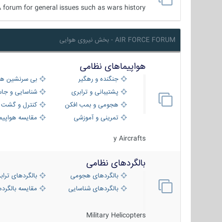
 forum for general issues such as wars history ...
AIR FORCE FORUM - بخش نیروی هوایی
هواپیماهای نظامی
جنگنده و رهگیر
بی سرنشین ها
پشتیبانی و ترابری
شناسایی و جا
هجومی و بمب افکن
کنترل و گشت د
تمرینی و آموزشی
مقایسه هواپیم
y Aircrafts
بالگردهای نظامی
بالگردهای هجومی
بالگردهای تراب
بالگردهای شناسایی
مقایسه بالگرده
Military Helicopters