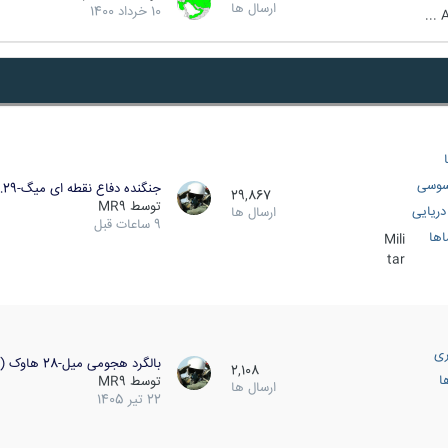
ارسال ها
10 خرداد 1400
A
سوسی
جنگنده دفاع نقطه ای میگ-29…
29,867
توسط
MR9
ریایی
ارسال ها
9 ساعات قبل
اها
Mili
tar
ری
بالگرد هجومی میل-28 هاوک (…
2,108
ا
توسط
MR9
ارسال ها
22 تیر 1405