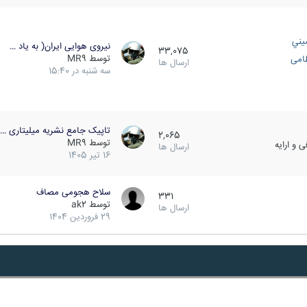
يني
نیروی هوایی ایران( به یاد …
33,075
توسط
MR9
ظامی
ارسال ها
سه شنبه در 15:40
تاپیک جامع نشریه میلیتاری …
2,065
توسط
MR9
 و ارایه
ارسال ها
16 تیر 1405
سلاح هجومی مصاف
331
توسط
ak2
ارسال ها
29 فروردین 1404