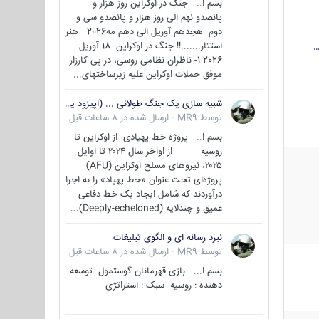
بسم ا.. جنگ در اوکراین روز هزار و
پانصدو نهم الی روز هزار و پانصدو سی و
دوم هجدهم آوریل الی دهم مه2026 هنر
استتار.......!! جنگ در اوکراین- 18 آوریل
…
2026 1- ناظران نظامی روسی، در پی کارزار
موفق حملات اوکراین علیه زیرساختهای...
شبیه سازی یک جنگ طولانی ... (اپیزود یکم : اوکراین )
توسط
MR9
·
ارسال شده در
8 ساعات قبل
بسم ا.. پروژه خط پهپادی از اوکراین تا
روسیه از اواخر سال ۲۰۲۴ تا اوایل
۲۰۲۵، نیروهای مسلح اوکراین (AFU)
پروژه‌ای تحت عنوان «خط پهپاد» را به اجرا
درآوردند که شامل ایجاد یک خط دفاعی
عمیق و چندلایه (Deeply-echeloned)...
نبرد رسانه ای و الگوی تبلیغات
توسط
MR9
·
ارسال شده در
8 ساعات قبل
بسم ا... بازی قهرمانان گوستمول توسعه
دهنده : روسیه سبک : استراتژی