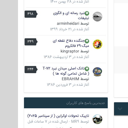
آغاز شده در
28 بهمن 1400
نبرد رسانه ای و الگوی
498
تبلیغات
توسط
arminheidari
آغاز شده در
21 خرداد 1399
جنگنده دفاع نقطه ای
349
میگ-29 فالکروم
توسط
kingraptor
آغاز شده در
3 اردیبهشت 1386
تانک اصلی میدان نبرد T-72
244
( شامل تمامی گونه ها )
توسط
EBRAHIM
آغاز شده در
3 فروردین 1386
جدیدترین پاسخ های کاربران
تاپیک تحولات اوکراین ( از سپتامبر 2025)
توسط
MR9
·
ارسال شده در
7 ساعات قبل