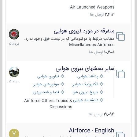
Air Launched Weapons
2,413
ارسال ها
متفرقه در مورد نیروی هوایی
7
مرداد
مطالب مرتبط با موضوعاتی که در لیست فوق وجود ندارد.
1405
Miscellaneous Airforcce
10,208
ارسال ها
سایر بخشهای نیروی هوایی
2
مرداد
پدافند هوایی
فناوری هوایی
1405
الکترونیک هوایی
موتورهای هوایی
تاریخ نیروی هوایی
فضا و فضانوردی
دانشنامه هوایی
Air force Others Topics &
Discussions
19,094
ارسال ها
Airforce - English
15