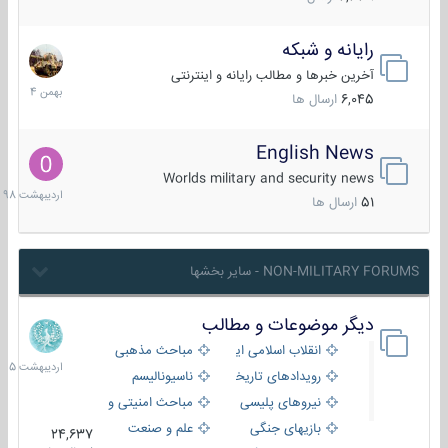
رایانه و شبکه
30
بهمن
آخرین خبرها و مطالب رایانه و اینترنتی
1404
6,045
ارسال ها
English News
10
اردیبهش
Worlds military and security news
1398
51
ارسال ها
NON-MILITARY FORUMS - سایر بخشها
دیگر موضوعات و مطالب
8
اردیبهش
انقلاب اسلامی ایران
مباحث مذهبی
1405
رویدادهای تاریخی و مذهبی
ناسیونالیسم
نیروهای پلیسی
مباحث امنیتی و اطلاعاتی
بازیهای جنگی
علم و صنعت
24,637