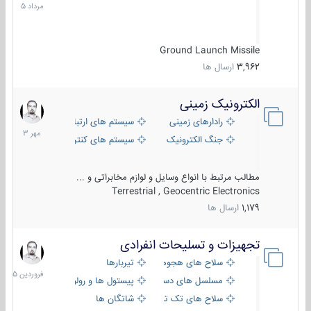
1405
Ground Launch Missile
3,962
ارسال ها
الکترونیک زمینی
1
مهر
رادارهای زمینی
سیستم های ارتباطی و جمع آوری اطلاع
1403
جنگ الکترونیک
سیستم های کنترل آتش و تجهیزات الکتر
مطالب مرتبط با انواع وسایل و لوازم مخابراتی و ...
Terrestrial , Geocentric Electronics
1,179
ارسال ها
تجهیزات و تسلیحات انفرادی
17
فروردین
سلاح های هجومی
تیربارها
1405
مسلسل های دستی
پیستول ها و رولورها
سلاح های تک تیر اندازی
شاتگان ها