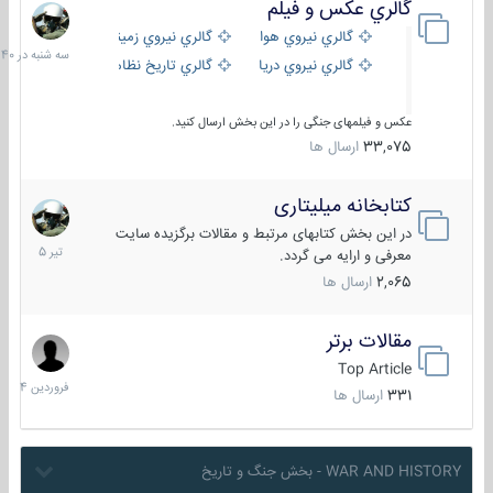
گالري عكس و فيلم
سه
شنبه
گالري نيروي هوايي
گالري نيروي زميني
در
گالري نيروي دريايي
گالري تاریخ نظامی
15:40
عکس و فیلمهای جنگی را در این بخش ارسال کنید.
33,075
ارسال ها
کتابخانه میلیتاری
16
تیر
در این بخش کتابهای مرتبط و مقالات برگزیده سایت
1405
معرفی و ارایه می گردد.
2,065
ارسال ها
مقالات برتر
29
فروردین
Top Article
1404
331
ارسال ها
WAR AND HISTORY - بخش جنگ و تاریخ