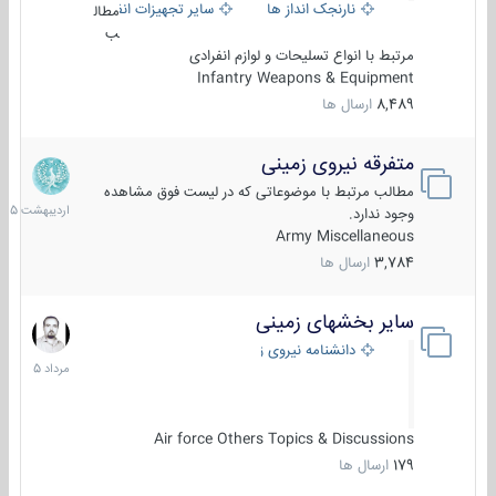
نارنجک انداز ها
سایر تجهیزات انفرادی
مطال
ب
مرتبط با انواع تسلیحات و لوازم انفرادی
Infantry Weapons & Equipment
8,489
ارسال ها
متفرقه نیروی زمینی
27
اردیبهش
مطالب مرتبط با موضوعاتی که در لیست فوق مشاهده
1405
وجود ندارد.
Army Miscellaneous
3,784
ارسال ها
سایر بخشهای زمینی
9
مرداد
دانشنامه نیروی زمینی
1405
Air force Others Topics & Discussions
179
ارسال ها