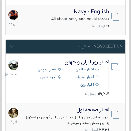
Navy - English
22
آبان
All about navy and naval forces!
1392
19
ارسال ها
NEWS SECTION - بخش خبر
اخبار روز ایران و جهان
1
ساعت
اخبار نظامی
اخبار عمومی
قبل
اخبار تحلیلی
اخبار علمی
اخبار ویژه
161,704
ارسال ها
اخبار صفحه اول
7
آذر
اخبار نظامی مهم و قابل بحث برای قرار گرفتن در اسکرول
1403
به این بخش منتقل میشوند.
2,339
ارسال ها