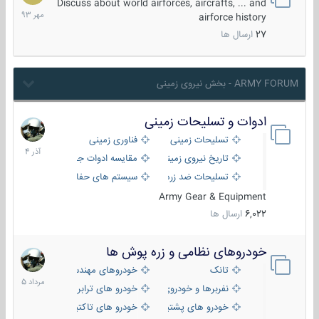
مهر
Discuss about world airforces, aircrafts, ... and
1393
airforce history
27
ارسال ها
ARMY FORUM - بخش نیروی زمینی
ادوات و تسلیحات زمینی
21
آذر
تسلیحات زمینی
فناوری زمینی
1404
تاریخ نیروی زمینی
مقایسه ادوات جنگی
تسلیحات ضد زره
سیستم های حفاظت فعال
Army Gear & Equipment
6,022
ارسال ها
خودروهای نظامی و زره پوش ها
2
مرداد
تانک
خودروهای مهندسی
1405
نفربرها و خودروی های رزمی پیاده نظام
خودرو های ترابری نظامی
خودرو های پشتیبانی آتش ، شناسایی و ضد تانک
خودرو های تاکتیکی نظامی