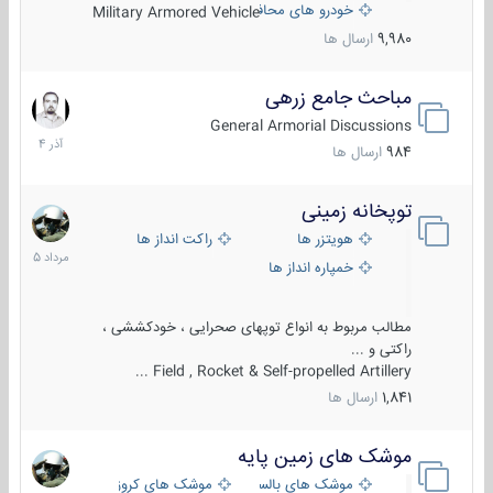
خودرو های محافظت شده
Military Armored Vehicle
9,980
ارسال ها
مباحث جامع زرهی
7
آذر
General Armorial Discussions
1404
984
ارسال ها
توپخانه زمینی
9
مرداد
هویتزر ها
راکت انداز ها
1405
خمپاره انداز ها
مطالب مربوط به انواع توپهای صحرایی ، خودکششی ،
راکتی و ...
Field , Rocket & Self-propelled Artillery ...
1,841
ارسال ها
موشک های زمین پایه
2
مرداد
موشک های بالستیک
موشک های کروز