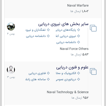
Naval Warfare
1,802
ارسال ها
سایر بخش های نیروی دریایی
22
بهمن
پایگاه‌های دریایی
تفنگداران و نیروهای ویژه‌ی دریایی
1404
نیروی دریایی کشورهای مختلف
دانشنامه دریایی
دانشنامه دریایی کپی
Naval Force Others
583
ارسال ها
علوم و فنون دریایی
6
بهمن
الکترونیک و مخابرات دریایی
فناوری دریایی
1403
دریانوردی عمومی
سامانه های رانشی دریایی
Naval Technology & Science
952
ارسال ها