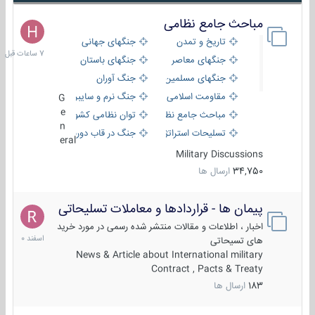
مباحث جامع نظامی
7
ساعات
تاریخ و تمدن
جنگهای جهانی
قبل
جنگهای معاصر
جنگهای باستان
جنگهای مسلمین
جنگ آوران
مقاومت اسلامی
جنگ نرم و سایبری
G
e
مباحث جامع نظامی
توان نظامی کشورها
n
تسلیحات استراتژیک
جنگ در قاب دوربین
eral
Military Discussions
34,750
ارسال ها
پیمان ها - قراردادها و معاملات تسلیحاتی
7
اسفند
اخبار ، اطلاعات و مقالات منتشر شده رسمی در مورد خرید
1400
های تسیحاتی
News & Article about International military
Contract , Pacts & Treaty
183
ارسال ها