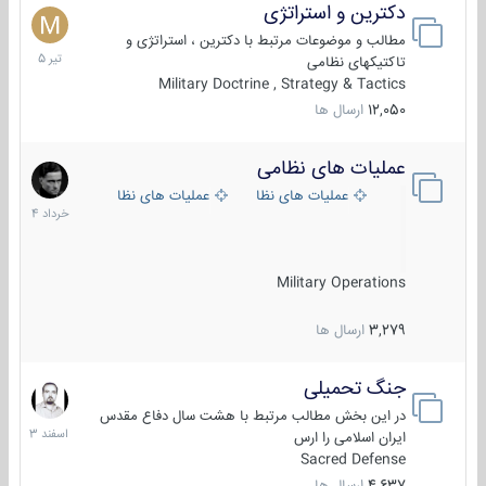
دکترین و استراتژی
27
تیر
مطالب و موضوعات مرتبط با دکترین ، استراتژی و
1405
تاکتیکهای نظامی
Military Doctrine , Strategy & Tactics
12,050
ارسال ها
عملیات های نظامی
5
خرداد
عملیات های نظامی ایران
عملیات های نظامی خارجی
1404
Military Operations
3,279
ارسال ها
جنگ تحمیلی
20
اسفند
در این بخش مطالب مرتبط با هشت سال دفاع مقدس
1403
ایران اسلامی را ارس
Sacred Defense