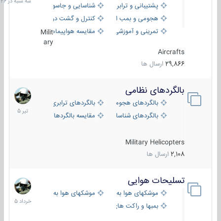
پشتیبانی و ترابری
شناسایی و جاسوسی
18:26
هجومی و بمب افکن
کنترل و گشت دریایی
تمرینی و آموزشی
مقایسه هواپیماها
Milit
ary
Aircrafts
29,866
ارسال ها
بالگردهای نظامی
22
تیر
بالگردهای هجومی
بالگردهای ترابری
1405
بالگردهای شناسایی
مقایسه بالگردها
Military Helicopters
2,108
ارسال ها
تسلیحات هوایی
30
خرداد
موشکهای هوا به هوا
موشکهای هوا به سطح
1405
بمبها و راکت های هوایی