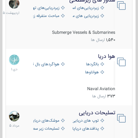
شناور های زیرسطحی
31
اردیبهش
زیردریایی‌های استراتژیک
زیردریایی‌های تهاجمی
1405
زیردریایی های سبک
مباحث متفرقه زیرسطحی
Submerge Vessels & Submarines
1,540
ارسال ها
هوا دریا
12
دی
بالگردها
هواگردهای بال ثابت
1401
هواناوها
Naval Aviation
373
ارسال ها
تسلیحات دریایی
2
مرداد
توپ های دریایی
موشک‌های دریایی
1405
پدافندهای دریاپایه
تسلیحات زیر سطحی