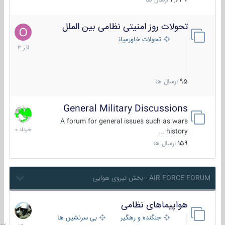
4,637
ارسال ها
تحولات روز امنیتی نظامی بین الملل
21
آذر
تحولات خاورمیانه
1403
95
ارسال ها
General Military Discussions
10
خرداد
A forum for general issues such as wars
1400
history ...
159
ارسال ها
AIR FORCE FORUM - بخش نیروی هوایی
هواپیماهای نظامی
سه
شنبه
جنگنده و رهگیر
بی سرنشین ها
در