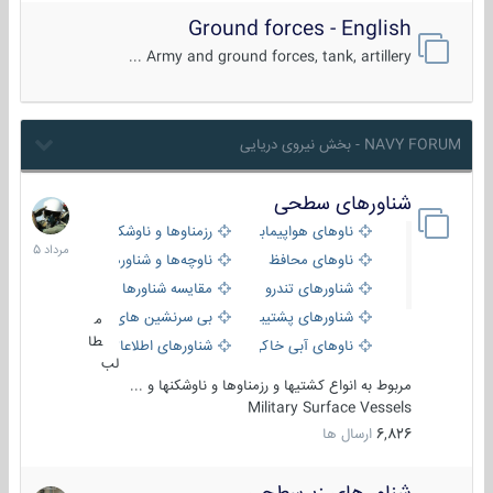
Ground forces - English
Army and ground forces, tank, artillery ...
NAVY FORUM - بخش نیروی دریایی
شناورهای سطحی
2
مرداد
ناوهای هواپیمابر و بالگرد بر
رزمناوها و ناوشکن‌ها
1405
ناوهای محافظ
ناوچه‌ها و شناورهای گشتی
شناورهای تندرو
مقایسه شناورها
شناورهای پشتیبانی
بی سرنشین های دریایی
م
طا
ناوهای آبی خاکی و نیروبر
شناورهای اطلاعاتی و جاسوسی
لب
مربوط به انواع کشتیها و رزمناوها و ناوشکنها و ...
Military Surface Vessels
6,826
ارسال ها