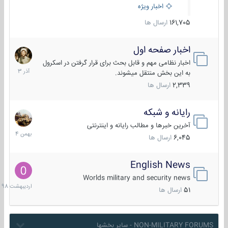
اخبار ویژه
161,705
ارسال ها
اخبار صفحه اول
7
آذر
اخبار نظامی مهم و قابل بحث برای قرار گرفتن در اسکرول
1403
به این بخش منتقل میشوند.
2,339
ارسال ها
رایانه و شبکه
30
بهمن
آخرین خبرها و مطالب رایانه و اینترنتی
1404
6,045
ارسال ها
English News
10
اردیبهش
Worlds military and security news
1398
51
ارسال ها
NON-MILITARY FORUMS - سایر بخشها