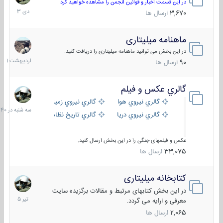
دی
در این قسمت اخبار و قوانین انجمن را مشاهده خواهید کرد
1403
3,670
ارسال ها
ماهنامه میلیتاری
30
اردیبهش
در این بخش می توانید ماهنامه میلیتاری را دریافت کنید.
1401
90
ارسال ها
گالري عكس و فيلم
سه
شنبه
گالري نيروي هوايي
گالري نيروي زميني
در
گالري نيروي دريايي
گالري تاریخ نظامی
15:40
عکس و فیلمهای جنگی را در این بخش ارسال کنید.
33,075
ارسال ها
کتابخانه میلیتاری
16
تیر
در این بخش کتابهای مرتبط و مقالات برگزیده سایت
1405
معرفی و ارایه می گردد.
2,065
ارسال ها