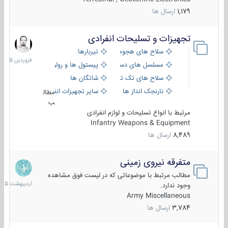
1,179
ارسال ها
تجهیزات و تسلیحات انفرادی
17
فروردین
سلاح های هجومی
تیربارها
1405
مسلسل های دستی
پیستول ها و رولورها
سلاح های تک تیر اندازی
شاتگان ها
نارنجک انداز ها
سایر تجهیزات انفرادی
مطال
ب
مرتبط با انواع تسلیحات و لوازم انفرادی
Infantry Weapons & Equipment
8,489
ارسال ها
متفرقه نیروی زمینی
27
اردیبهش
مطالب مرتبط با موضوعاتی که در لیست فوق مشاهده
1405
وجود ندارد.
Army Miscellaneous
3,784
ارسال ها