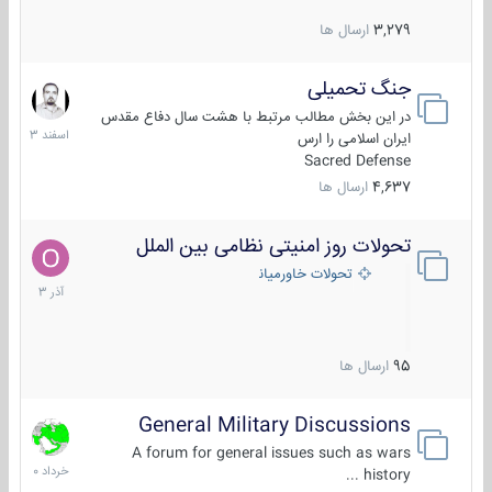
3,279
ارسال ها
جنگ تحمیلی
20
اسفند
در این بخش مطالب مرتبط با هشت سال دفاع مقدس
1403
ایران اسلامی را ارس
Sacred Defense
4,637
ارسال ها
تحولات روز امنیتی نظامی بین الملل
21
آذر
تحولات خاورمیانه
1403
95
ارسال ها
General Military Discussions
10
خرداد
A forum for general issues such as wars
1400
history ...