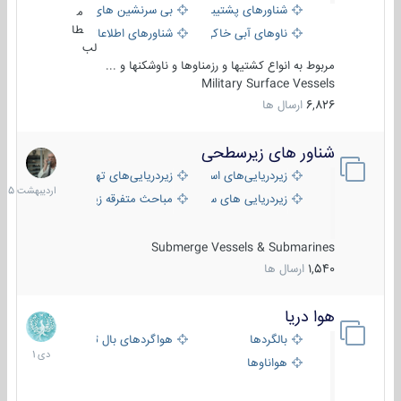
شناورهای پشتیبانی
بی سرنشین های دریایی
م
طا
ناوهای آبی خاکی و نیروبر
شناورهای اطلاعاتی و جاسوسی
لب
مربوط به انواع کشتیها و رزمناوها و ناوشکنها و ...
Military Surface Vessels
6,826
ارسال ها
شناور های زیرسطحی
31
اردیبهش
زیردریایی‌های استراتژیک
زیردریایی‌های تهاجمی
1405
زیردریایی های سبک
مباحث متفرقه زیرسطحی
Submerge Vessels & Submarines
1,540
ارسال ها
هوا دریا
12
دی
بالگردها
هواگردهای بال ثابت
1401
هواناوها