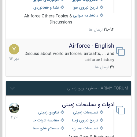
تاریخ نیروی هوایی
فضا و فضانوردی
دانشنامه هوایی
Air force Others Topics &
Discussions
19,094
ارسال ها
Airforce - English
15
مهر
Discuss about world airforces, aircrafts, ... and
1393
airforce history
27
ارسال ها
ARMY FORUM - بخش نیروی زمینی
ادوات و تسلیحات زمینی
21
آذر
تسلیحات زمینی
فناوری زمینی
1404
تاریخ نیروی زمینی
مقایسه ادوات جنگی
تسلیحات ضد زره
سیستم های حفاظت فعال
Army Gear & Equipment