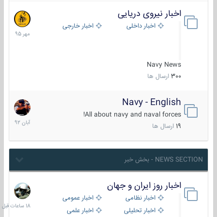
اخبار نیروی دریایی
27
مهر
اخبار داخلی
اخبار خارجی
1395
Navy News
300
ارسال ها
Navy - English
22
آبان
All about navy and naval forces!
1392
19
ارسال ها
NEWS SECTION - بخش خبر
اخبار روز ایران و جهان
18
ساعات
اخبار نظامی
اخبار عمومی
قبل
اخبار تحلیلی
اخبار علمی