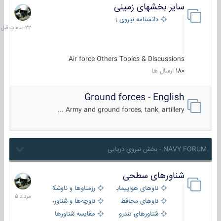
سایر بخشهای زمینی
22
ساعات
دانشنامه نیروی زمینی
قبل
Air force Others Topics & Discussions
180
ارسال ها
Ground forces - English
Army and ground forces, tank, artillery ...
NAVY FORUM - بخش نیروی دریایی
شناورهای سطحی
2
مرداد
ناوهای هواپیمابر و بالگرد بر
رزمناوها و ناوشکن‌ها
1405
ناوهای محافظ
ناوچه‌ها و شناورهای گشتی
شناورهای تندرو
مقایسه شناورها