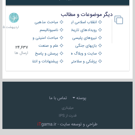
دیگر موضوعات و مطالب
8
اردیبهش
انقلاب اسلامی ایران
مباحث مذهبی
1405
رویدادهای تاریخی و مذهبی
ناسیونالیسم
نیروهای پلیسی
مباحث امنیتی و اطلاعاتی
بازیهای جنگی
علم و صنعت
24,637
ارسال ها
سایت و وبلاگ ها
پرسش و پاسخ
پزشکی و سلامتی
پیشنهادات و انتقادات
پوسته
تماس با ما
میلیتاری
قدرت از IPS
طراحي و توسعه سايت -
gama.ir
iT