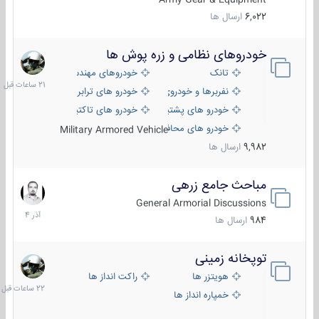
6,022
ارسال ها
خودروهای نظامی و زره پوش ها
21
ساعات
تانک
خودروهای مهندسی
قبل
نفربرها و خودروی های رزمی پیاده نظام
خودرو های ترابری نظامی
خودرو های پشتیبانی آتش ، شناسایی و ضد تانک
خودرو های تاکتیکی نظامی
خودرو های محافظت شده
Military Armored Vehicle
9,982
ارسال ها
مباحث جامع زرهی
7
آذر
General Armorial Discussions
1404
984
ارسال ها
توپخانه زمینی
22
ساعات
هویتزر ها
راکت انداز ها
قبل
خمپاره انداز ها