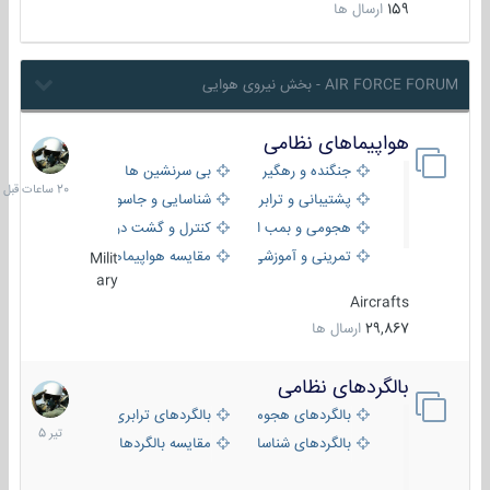
159
ارسال ها
AIR FORCE FORUM - بخش نیروی هوایی
هواپیماهای نظامی
20
ساعات
جنگنده و رهگیر
بی سرنشین ها
قبل
پشتیبانی و ترابری
شناسایی و جاسوسی
هجومی و بمب افکن
کنترل و گشت دریایی
تمرینی و آموزشی
مقایسه هواپیماها
Milit
ary
Aircrafts
29,867
ارسال ها
بالگردهای نظامی
22
تیر
بالگردهای هجومی
بالگردهای ترابری
1405
بالگردهای شناسایی
مقایسه بالگردها