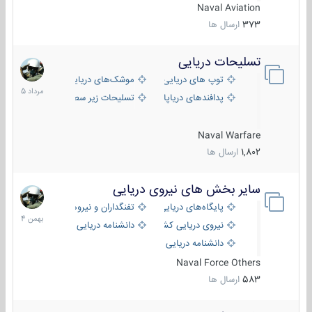
Naval Aviation
373
ارسال ها
تسلیحات دریایی
2
مرداد
توپ های دریایی
موشک‌های دریایی
1405
پدافندهای دریاپایه
تسلیحات زیر سطحی
Naval Warfare
1,802
ارسال ها
سایر بخش های نیروی دریایی
22
بهمن
پایگاه‌های دریایی
تفنگداران و نیروهای ویژه‌ی دریایی
1404
نیروی دریایی کشورهای مختلف
دانشنامه دریایی
دانشنامه دریایی کپی
Naval Force Others
583
ارسال ها