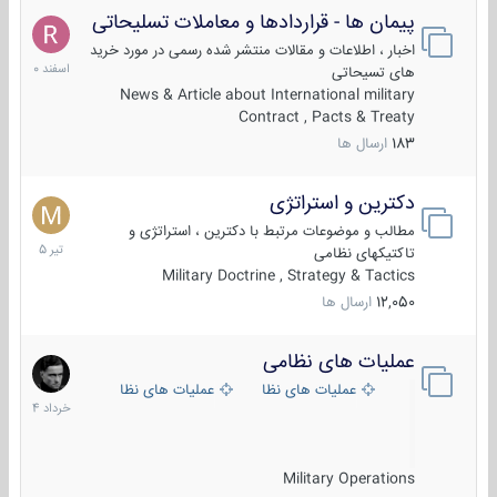
پیمان ها - قراردادها و معاملات تسلیحاتی
7
اسفند
اخبار ، اطلاعات و مقالات منتشر شده رسمی در مورد خرید
1400
های تسیحاتی
News & Article about International military
Contract , Pacts & Treaty
183
ارسال ها
دکترین و استراتژی
27
تیر
مطالب و موضوعات مرتبط با دکترین ، استراتژی و
1405
تاکتیکهای نظامی
Military Doctrine , Strategy & Tactics
12,050
ارسال ها
عملیات های نظامی
5
خرداد
عملیات های نظامی ایران
عملیات های نظامی خارجی
1404
Military Operations