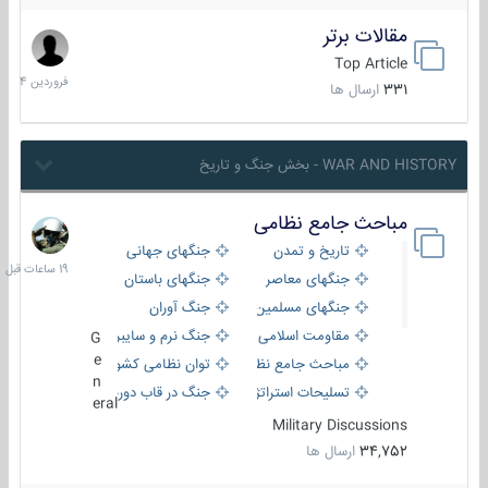
مقالات برتر
29
فروردین
Top Article
1404
331
ارسال ها
WAR AND HISTORY - بخش جنگ و تاریخ
مباحث جامع نظامی
19
ساعات
تاریخ و تمدن
جنگهای جهانی
قبل
جنگهای معاصر
جنگهای باستان
جنگهای مسلمین
جنگ آوران
مقاومت اسلامی
جنگ نرم و سایبری
G
e
مباحث جامع نظامی
توان نظامی کشورها
n
تسلیحات استراتژیک
جنگ در قاب دوربین
eral
Military Discussions
34,752
ارسال ها