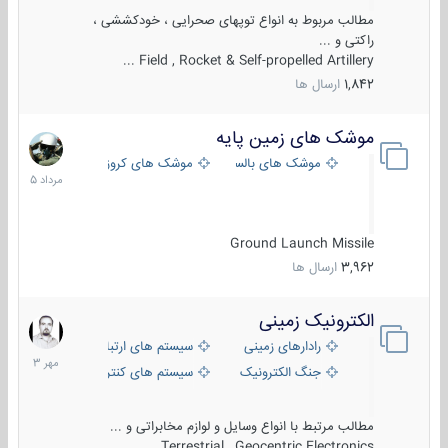
مطالب مربوط به انواع توپهای صحرایی ، خودکششی ،
راکتی و ...
Field , Rocket & Self-propelled Artillery ...
1,842
ارسال ها
موشک های زمین پایه
2
مرداد
موشک های بالستیک
موشک های کروز
1405
Ground Launch Missile
3,962
ارسال ها
الکترونیک زمینی
1
مهر
رادارهای زمینی
سیستم های ارتباطی و جمع آوری اطلاع
1403
جنگ الکترونیک
سیستم های کنترل آتش و تجهیزات الکتر
مطالب مرتبط با انواع وسایل و لوازم مخابراتی و ...
Terrestrial , Geocentric Electronics