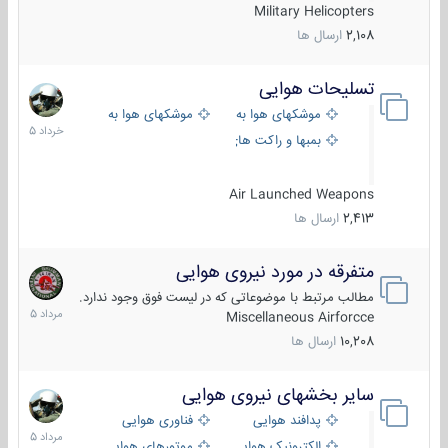
Military Helicopters
2,108
ارسال ها
تسلیحات هوایی
30
خرداد
موشکهای هوا به هوا
موشکهای هوا به سطح
1405
بمبها و راکت های هوایی
Air Launched Weapons
2,413
ارسال ها
متفرقه در مورد نیروی هوایی
7
مرداد
مطالب مرتبط با موضوعاتی که در لیست فوق وجود ندارد.
1405
Miscellaneous Airforcce
10,208
ارسال ها
سایر بخشهای نیروی هوایی
2
مرداد
پدافند هوایی
فناوری هوایی
1405
الکترونیک هوایی
موتورهای هوایی