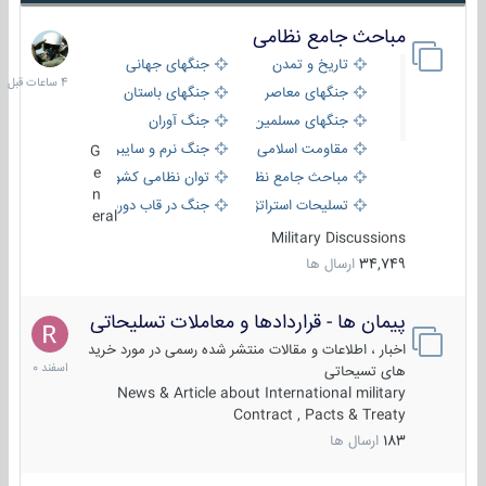
مباحث جامع نظامی
4
ساعات
تاریخ و تمدن
جنگهای جهانی
قبل
جنگهای معاصر
جنگهای باستان
جنگهای مسلمین
جنگ آوران
مقاومت اسلامی
جنگ نرم و سایبری
G
e
مباحث جامع نظامی
توان نظامی کشورها
n
تسلیحات استراتژیک
جنگ در قاب دوربین
eral
Military Discussions
34,749
ارسال ها
پیمان ها - قراردادها و معاملات تسلیحاتی
7
اسفند
اخبار ، اطلاعات و مقالات منتشر شده رسمی در مورد خرید
1400
های تسیحاتی
News & Article about International military
Contract , Pacts & Treaty
183
ارسال ها