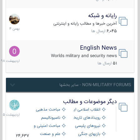
رایانه و شبکه
30
بهمن
آخرین خبرها و مطالب رایانه و اینترنتی
1404
6,045
ارسال ها
English News
10
اردیبهش
Worlds military and security news
1398
51
ارسال ها
NON-MILITARY FORUMS - سایر بخشها
دیگر موضوعات و مطالب
8
اردیبهش
انقلاب اسلامی ایران
مباحث مذهبی
1405
رویدادهای تاریخی و مذهبی
ناسیونالیسم
نیروهای پلیسی
مباحث امنیتی و اطلاعاتی
بازیهای جنگی
علم و صنعت
24,637