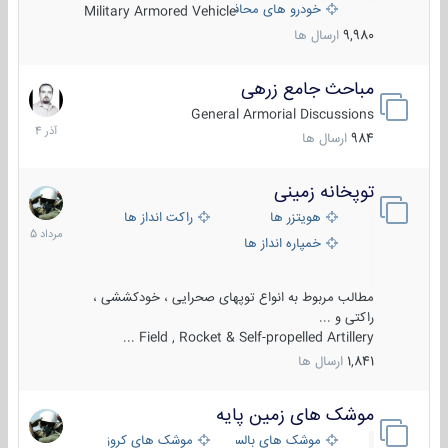
خودرو های محافظت شده
Military Armored Vehicle
9,980
ارسال ها
مباحث جامع زرهی
7
آذر
General Armorial Discussions
1404
984
ارسال ها
توپخانه زمینی
9
مرداد
هویتزر ها
راکت انداز ها
1405
خمپاره انداز ها
مطالب مربوط به انواع توپهای صحرایی ، خودکششی ،
راکتی و ...
Field , Rocket & Self-propelled Artillery ...
1,841
ارسال ها
موشک های زمین پایه
2
مرداد
موشک های بالستیک
موشک های کروز