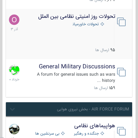
4,637
ارسال ها
تحولات روز امنیتی نظامی بین الملل
21
آذر
تحولات خاورمیانه
1403
95
ارسال ها
General Military Discussions
10
خرداد
A forum for general issues such as wars
1400
history ...
159
ارسال ها
AIR FORCE FORUM - بخش نیروی هوایی
هواپیماهای نظامی
سه
شنبه
جنگنده و رهگیر
بی سرنشین ها
در