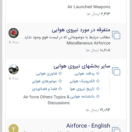
Air Launched Weapons
2,413
ارسال ها
متفرقه در مورد نیروی هوایی
7
مرداد
مطالب مرتبط با موضوعاتی که در لیست فوق وجود ندارد.
1405
Miscellaneous Airforcce
10,208
ارسال ها
سایر بخشهای نیروی هوایی
2
مرداد
پدافند هوایی
فناوری هوایی
1405
الکترونیک هوایی
موتورهای هوایی
تاریخ نیروی هوایی
فضا و فضانوردی
دانشنامه هوایی
Air force Others Topics &
Discussions
19,094
ارسال ها
Airforce - English
15