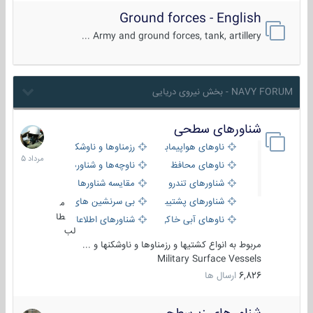
Ground forces - English
Army and ground forces, tank, artillery ...
NAVY FORUM - بخش نیروی دریایی
شناورهای سطحی
2
مرداد
ناوهای هواپیمابر و بالگرد بر
رزمناوها و ناوشکن‌ها
1405
ناوهای محافظ
ناوچه‌ها و شناورهای گشتی
شناورهای تندرو
مقایسه شناورها
شناورهای پشتیبانی
بی سرنشین های دریایی
م
طا
ناوهای آبی خاکی و نیروبر
شناورهای اطلاعاتی و جاسوسی
لب
مربوط به انواع کشتیها و رزمناوها و ناوشکنها و ...
Military Surface Vessels
6,826
ارسال ها