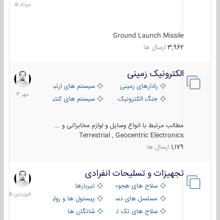
1405
Ground Launch Missile
3,962
ارسال ها
الکترونیک زمینی
1
مهر
رادارهای زمینی
سیستم های ارتباطی و جمع آوری اطلاع
1403
جنگ الکترونیک
سیستم های کنترل آتش و تجهیزات الکتر
مطالب مرتبط با انواع وسایل و لوازم مخابراتی و ...
Terrestrial , Geocentric Electronics
1,179
ارسال ها
تجهیزات و تسلیحات انفرادی
17
فروردین
سلاح های هجومی
تیربارها
1405
مسلسل های دستی
پیستول ها و رولورها
سلاح های تک تیر اندازی
شاتگان ها