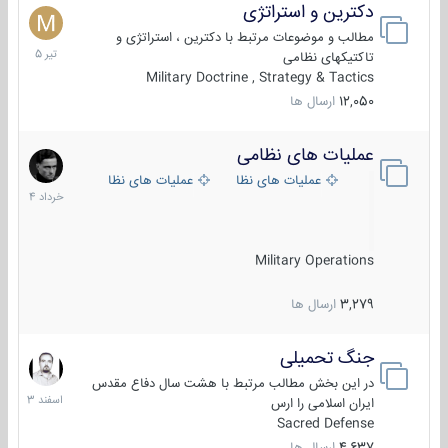
دکترین و استراتژی
27
تیر
مطالب و موضوعات مرتبط با دکترین ، استراتژی و
1405
تاکتیکهای نظامی
Military Doctrine , Strategy & Tactics
12,050
ارسال ها
عملیات های نظامی
5
خرداد
عملیات های نظامی ایران
عملیات های نظامی خارجی
1404
Military Operations
3,279
ارسال ها
جنگ تحمیلی
20
اسفند
در این بخش مطالب مرتبط با هشت سال دفاع مقدس
1403
ایران اسلامی را ارس
Sacred Defense