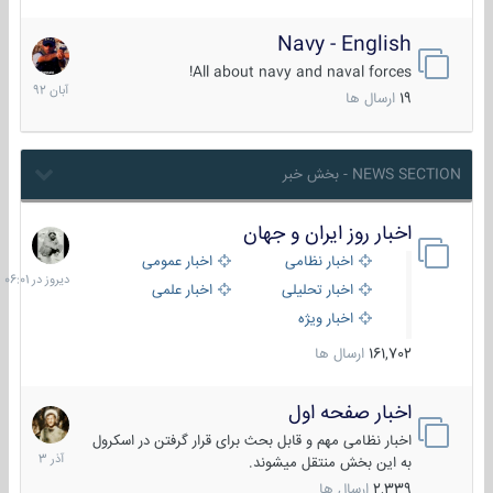
Navy - English
22
آبان
All about navy and naval forces!
1392
19
ارسال ها
NEWS SECTION - بخش خبر
اخبار روز ایران و جهان
دیروز
در
اخبار نظامی
اخبار عمومی
06:01
اخبار تحلیلی
اخبار علمی
اخبار ویژه
161,702
ارسال ها
اخبار صفحه اول
7
آذر
اخبار نظامی مهم و قابل بحث برای قرار گرفتن در اسکرول
1403
به این بخش منتقل میشوند.
2,339
ارسال ها