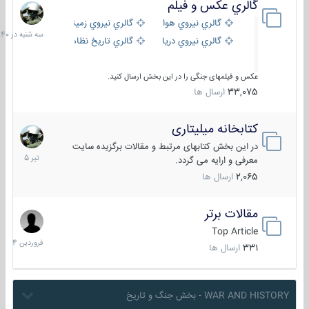
گالري عكس و فيلم
سه
شنبه
گالري نيروي هوايي
گالري نيروي زميني
در
گالري نيروي دريايي
گالري تاریخ نظامی
15:40
عکس و فیلمهای جنگی را در این بخش ارسال کنید.
33,075
ارسال ها
کتابخانه میلیتاری
16
تیر
در این بخش کتابهای مرتبط و مقالات برگزیده سایت
1405
معرفی و ارایه می گردد.
2,065
ارسال ها
مقالات برتر
29
فروردین
Top Article
1404
331
ارسال ها
WAR AND HISTORY - بخش جنگ و تاریخ