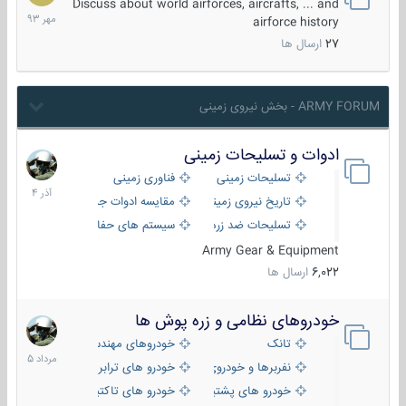
مهر
Discuss about world airforces, aircrafts, ... and
1393
airforce history
27
ارسال ها
ARMY FORUM - بخش نیروی زمینی
ادوات و تسلیحات زمینی
21
آذر
تسلیحات زمینی
فناوری زمینی
1404
تاریخ نیروی زمینی
مقایسه ادوات جنگی
تسلیحات ضد زره
سیستم های حفاظت فعال
Army Gear & Equipment
6,022
ارسال ها
خودروهای نظامی و زره پوش ها
2
مرداد
تانک
خودروهای مهندسی
1405
نفربرها و خودروی های رزمی پیاده نظام
خودرو های ترابری نظامی
خودرو های پشتیبانی آتش ، شناسایی و ضد تانک
خودرو های تاکتیکی نظامی