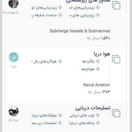
شناور های زیرسطحی
31
اردیبهش
زیردریایی‌های استراتژیک
زیردریایی‌های تهاجمی
1405
زیردریایی های سبک
مباحث متفرقه زیرسطحی
Submerge Vessels & Submarines
1,540
ارسال ها
هوا دریا
12
دی
بالگردها
هواگردهای بال ثابت
1401
هواناوها
Naval Aviation
373
ارسال ها
تسلیحات دریایی
2
مرداد
توپ های دریایی
موشک‌های دریایی
1405
پدافندهای دریاپایه
تسلیحات زیر سطحی