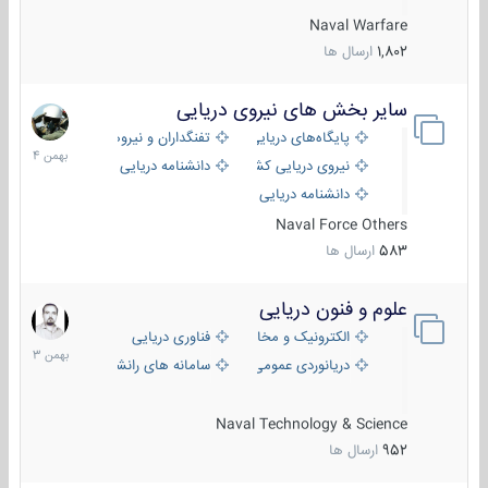
Naval Warfare
1,802
ارسال ها
سایر بخش های نیروی دریایی
22
بهمن
پایگاه‌های دریایی
تفنگداران و نیروهای ویژه‌ی دریایی
1404
نیروی دریایی کشورهای مختلف
دانشنامه دریایی
دانشنامه دریایی کپی
Naval Force Others
583
ارسال ها
علوم و فنون دریایی
6
بهمن
الکترونیک و مخابرات دریایی
فناوری دریایی
1403
دریانوردی عمومی
سامانه های رانشی دریایی
Naval Technology & Science
952
ارسال ها