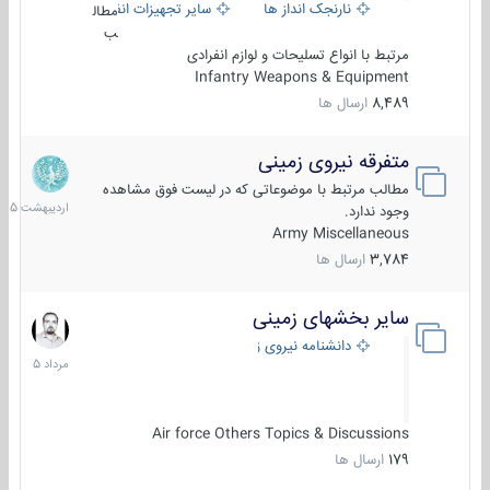
نارنجک انداز ها
سایر تجهیزات انفرادی
مطال
ب
مرتبط با انواع تسلیحات و لوازم انفرادی
Infantry Weapons & Equipment
8,489
ارسال ها
متفرقه نیروی زمینی
27
اردیبهش
مطالب مرتبط با موضوعاتی که در لیست فوق مشاهده
1405
وجود ندارد.
Army Miscellaneous
3,784
ارسال ها
سایر بخشهای زمینی
9
مرداد
دانشنامه نیروی زمینی
1405
Air force Others Topics & Discussions
179
ارسال ها