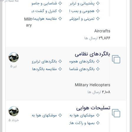
پشتیبانی و ترابری
شناسایی و جاسوسی
18:26
هجومی و بمب افکن
کنترل و گشت دریایی
تمرینی و آموزشی
مقایسه هواپیماها
Milit
ary
Aircrafts
29,866
ارسال ها
بالگردهای نظامی
22
تیر
بالگردهای هجومی
بالگردهای ترابری
1405
بالگردهای شناسایی
مقایسه بالگردها
Military Helicopters
2,108
ارسال ها
تسلیحات هوایی
30
خرداد
موشکهای هوا به هوا
موشکهای هوا به سطح
1405
بمبها و راکت های هوایی