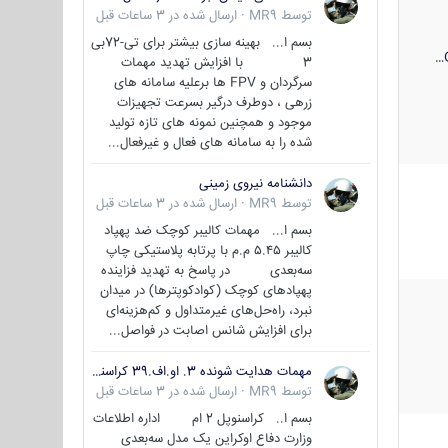
توسط
MR9
·
ارسال شده در
3 ساعات قبل
بسم ا... بهینه سازی بیشتر برای تی-72بی
3 با افزایش تهدید مهمات
سرگردان و FPV ها برعلیه سامانه های
زرهی ، دوطرف درگیر بسرعت تجهیزات
موجود و همچنین نمونه های تازه تولید
شده را به سامانه های فعال و غیرفعال...
دانشنامه نیروی زمینی
توسط
MR9
·
ارسال شده در
3 ساعات قبل
بسم ا... مهمات کالیبر کوچک ضد پهپاد
کالیبر ۵.۴۵ م.م با پرتابه پلاستیکی چاپ
سه‌بعدی در پاسخ به تهدید فزاینده
پهپادهای کوچک (کوادکوپترها) در میدان
نبرد، راه‌حل‌های غیرمتداول و کم‌هزینه‌ای
برای افزایش شانس اصابت در فواصل...
مهمات هدایت شونده 3. او.اف.39 کراسنوپل/بصیر( Krasnopol 3OF39 )
توسط
MR9
·
ارسال شده در
3 ساعات قبل
بسم ا.. کراسنوپل 2 ام اداره اطلاعات
وزارت دفاع اوکراین یک مدل سه‌بعدی