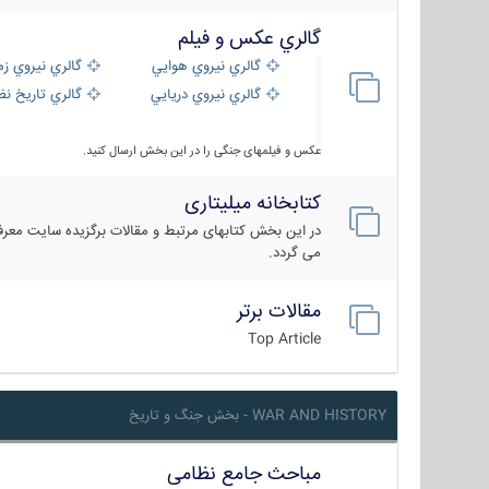
گالري عكس و فيلم
گالري نيروي هوايي
گالري نيروي زم
گالري نيروي دريايي
گالري تاریخ ن
عکس و فیلمهای جنگی را در این بخش ارسال کنید.
کتابخانه میلیتاری
در این بخش کتابهای مرتبط و مقالات برگزیده سایت معرفی
می گردد.
مقالات برتر
Top Article
WAR AND HISTORY - بخش جنگ و تاریخ
مباحث جامع نظامی