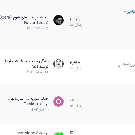
ظامی خارجی
عملیات پیجر های شوم (Opera…
3,279
توسط
Navard
ارسال ها
5 خرداد 1404
زندگی نامه و خاطرات خلبانا…
4,637
ان اسلامی
توسط
951
ارسال ها
20 اسفند 1403
جنگ سوریه .... سازمانها ،…
95
توسط
Oshida1
ارسال ها
21 آذر 1403
159
توسط
scorpion57