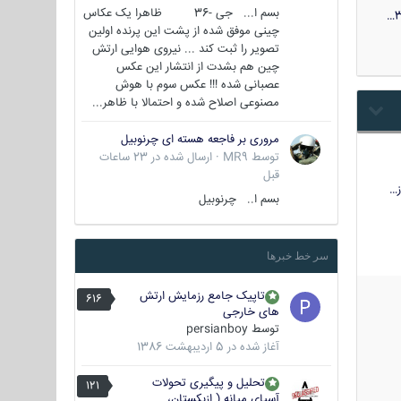
بسم ا... جی -36 ظاهرا یک عکاس
3
چینی موفق شده از پشت این پرنده اولین
تصویر را ثبت کند ... نیروی هوایی ارتش
چین هم بشدت از انتشار این عکس
عصبانی شده !!! عکس سوم با هوش
مصنوعی اصلاح شده و احتمالا با ظاهر...
مروری بر فاجعه هسته ای چرنوبیل
توسط
MR9
·
ارسال شده در
23 ساعات
قبل
…
بسم ا.. چرنوبیل
سر خط خبرها
تاپیک جامع رزمایش ارتش
616
های خارجی
توسط
persianboy
آغاز شده در
5 اردیبهشت 1386
تحلیل و پیگیری تحولات
121
آسیای میانه ( ازبکستان،