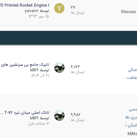
D Printed Rocket Engine I…
27
توسط
yavarrr
Discuss 
ارسال ها
15 مهر 1393
تاپیک جامع بی سرنشین های ز
6,022
جنگی
توسط
MR9
ارسال ها
21 آذر 1404
اظت فعال
دسی
تانک اصلی میدان نبرد T-72 …
9,982
بری نظامی
توسط
MR9
ارسال ها
3 ساعات قبل
انک
تیکی نظامی
Mili