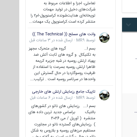
تعاملی، اجزا و اطلاعات مربوط به
شرکت‌های دخیل در تولید مهمات
توپخانه‌ای هدایت‌شونده کراسنوپول-ام۲ را
منتشر کرده است.کراسنوپول یک مهمات...
وانت های مسلح (( The Technical ))
توسط
MR9
·
ارسال شده در
3 ساعات قبل
بسم ا.. گروه های متحرک مجهز
به تکنیکال و گروه های ثابت آتش ضد
پهپاد ارتش روسیه در شبه جزیره کریمه
ظاهرا ارتش روسیه بسرعت با استفاده از
ظرفیت روسوگاردیا در حال گسترش این
واحدها در سرتاسر روسیه است . ترکیب...
تاپیک جامع رزمایش ارتش های خارجی
توسط
MR9
·
ارسال شده در
6 ساعات قبل
بسم ا... رزمایش های ناتو در کشورهای
بالتیک براساس جدید ترین داده های
منتشره ( آوریل / می 2026
) رزمایش‌های گسترده ناتو در مجاورت
مستقیم مرزهای روسیه و بلاروس به شکل
دائم در حال برگزاری است به گفته برخی...