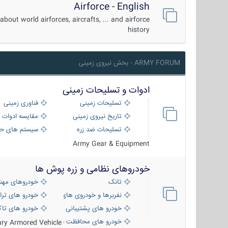
Airforce - English
about world airforces, aircrafts, ... and airforce
history
ARMY FORUM - بخش نیروی زمینی
ادوات و تسلیحات زمینی
تسلیحات زمینی
فناوری زمینی
تاریخ نیروی زمینی
مقایسه ادوات 
تسلیحات ضد زره
سیستم های حف
Army Gear & Equipment
خودروهای نظامی و زره پوش ها
تانک
خودروهای مهن
نفربرها و خودروی های رزمی پیاده نظام
خودرو های ترا
خودرو های پشتیبانی آتش ، شناسایی و ضد ت
خودرو های تاک
خودرو های محافظت شده
tary Armored Vehicle