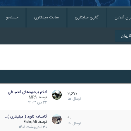
ران آنلاین
گالری میلیتاری
سایت میلیتاری
جستجو
ربران
اعلام برخوردهاي انضباطي
3,670
توسط
MR9
ارسال ها
22 دی 1403
گاهنامه نآورد ( میلیتاری )…
90
توسط
EshqAli
ارسال ها
30 اردیبهشت 1401