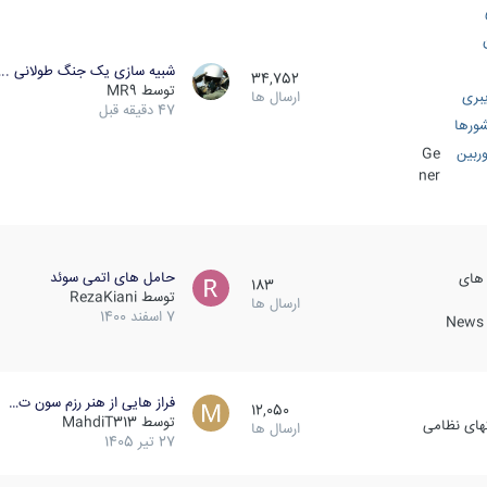
شبیه سازی یک جنگ طولانی ..
34,752
توسط
MR9
بری
ارسال ها
47 دقیقه قبل
ورها
ربین
Ge
ner
حامل های اتمی سوئد
 های
183
توسط
RezaKiani
ارسال ها
7 اسفند 1400
News &
فراز هایی از هنر رزم سون ت…
12,050
توسط
MahdiT313
کهای نظامی
ارسال ها
27 تیر 1405