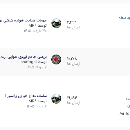
به سطح
مهمات هدایت شونده سُرشی یو
2,413
توسط
MR9
ارسال ها
30 خرداد 1405
بررسی جامع نیروی هوایی ارت…
10,208
توسط
shafaghi
ارسال ها
7 مرداد 1405
سامانه دفاع هوایی پانسیر ا…
یی
19,094
توسط
MR9
ارسال ها
ی
2 مرداد 1405
Air f