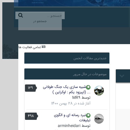
ورود به حساب کاربری
ایجاد حساب کاربری
جستجو در
...
تمامی فعالیت ها
جدیدترین مقالات انجمن
موضوعات در حال مرور
شبیه سازی یک جنگ طولانی
129
... (اپیزود یکم : اوکراین )
توسط
MR9
آغاز شده در
28 بهمن 1400
نبرد رسانه ای و الگوی
498
تبلیغات
توسط
arminheidari