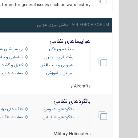
 forum for general issues such as wars history ...
AIR FORCE FORUM - بخش نیروی هوایی
هواپیماهای نظامی
جنگنده و رهگیر
بی سرنشین ها
پشتیبانی و ترابری
شناسایی و جا
هجومی و بمب افکن
کنترل و گشت د
تمرینی و آموزشی
مقایسه هواپیم
y Aircrafts
بالگردهای نظامی
بالگردهای هجومی
بالگردهای تراب
بالگردهای شناسایی
مقایسه بالگرده
Military Helicopters