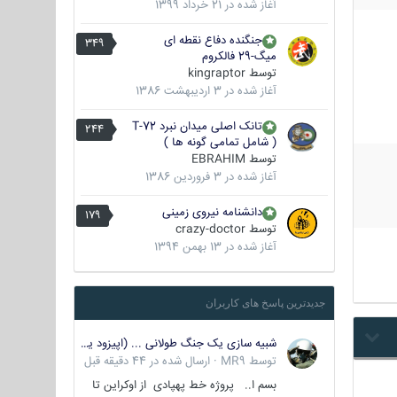
آغاز شده در
21 خرداد 1399
جنگنده دفاع نقطه ای
349
میگ-29 فالکروم
توسط
kingraptor
آغاز شده در
3 اردیبهشت 1386
تانک اصلی میدان نبرد T-72
244
( شامل تمامی گونه ها )
توسط
EBRAHIM
آغاز شده در
3 فروردین 1386
دانشنامه نیروی زمینی
179
توسط
crazy-doctor
آغاز شده در
13 بهمن 1394
جدیدترین پاسخ های کاربران
شبیه سازی یک جنگ طولانی ... (اپیزود یکم : اوکراین )
توسط
MR9
·
ارسال شده در
44 دقیقه قبل
بسم ا.. پروژه خط پهپادی از اوکراین تا