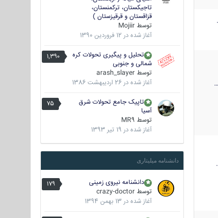
تاجیکستان، ترکمنستان،
قزاقستان و قرقیزستان )
توسط
Mojiir
آغاز شده در
12 فروردین 1390
تحلیل و پیگیری تحولات کره
1,390
شمالی و جنوبی
توسط
arash_slayer
آغاز شده در
26 اردیبهشت 1386
تاپیک جامع تحولات شرق
75
آسیا
توسط
MR9
آغاز شده در
19 تیر 1393
دانشنامه میلیتاری
دانشنامه نیروی زمینی
179
توسط
crazy-doctor
آغاز شده در
13 بهمن 1394