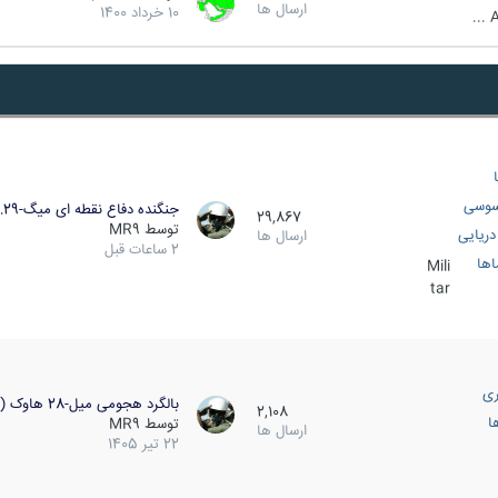
ارسال ها
10 خرداد 1400
A
سوسی
جنگنده دفاع نقطه ای میگ-29…
29,867
توسط
MR9
ریایی
ارسال ها
2 ساعات قبل
اها
Mili
tar
ری
بالگرد هجومی میل-28 هاوک (…
2,108
ا
توسط
MR9
ارسال ها
22 تیر 1405