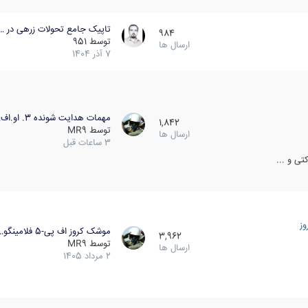
تاپیک جامع تحولات زرهی در …
984
توسط
951
ارسال ها
7 آذر 1404
مهمات هدایت شونده 3. او.اف…
1,842
توسط
MR9
ارسال ها
3 ساعات قبل
ی و ...
ز
موشک کروز اف پی-5 فلامینگو…
3,962
توسط
MR9
ارسال ها
2 مرداد 1405