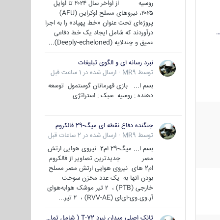
روسیه از اواخر سال ۲۰۲۴ تا اوایل
۲۰۲۵، نیروهای مسلح اوکراین (AFU)
پروژه‌ای تحت عنوان «خط پهپاد» را به اجرا
…
درآوردند که شامل ایجاد یک خط دفاعی
عمیق و چندلایه (Deeply-echeloned)...
نبرد رسانه ای و الگوی تبلیغات
توسط
MR9
·
ارسال شده در
1 ساعت قبل
بسم ا... بازی قهرمانان گوستمول توسعه
دهنده : روسیه سبک : استراتژی
جنگنده دفاع نقطه ای میگ-29 فالکروم
توسط
MR9
·
ارسال شده در
2 ساعات قبل
بسم ا... میگ-29 ام2 نیروی هوایی ارتش
مصر جدیدترین تصاویر از فالکروم
ام2 های نیروی هوایی ارتش مصر مسلح
بودن آنها به یک عدد مخزن سوخت
خارجی (PTB) ، ۲ تیر موشک هوابه‌هوای
آر.وی.وی-ای‌ای (RVV-AE) ، ۲ تیر...
تانک اصلی میدان نبرد T-72 ( شامل تمامی گونه ها )