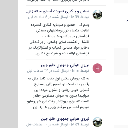
تحلیل و پیگیری تحولات آسیای میانه ( ازبکستان، تاجیکستان، ترکمنستان، قزاقستان و قرقیزستان )
توسط
MR9
·
ارسال شده در
6 ساعات قبل
…
بسم ا.. حضور و سرمایه گذاری گسترده
ایالات متحده در زیرساختهای معدنی
قزاقستان برای کاربردهای نظامی
نقشهٔ ارائه‌شده، نمای جامعی از پراکندگی
ذخایر مواد معدنی کمیاب و استراتژیک در
قزاقستان ارائه داده و به‌وضوح نشان...
نيروي هوايي جمهوري خلق چين
توسط
hfm
·
ارسال شده در
13 ساعات قبل
به شه پرهای عکس اول دقت کنید مثل یه
رقاص باله است تو اسمون!!این سطوح
کنترلی خیلی زیادن و نشون میده این
هواپیما بدون یه هوش مصنوعی جقدر
نامطمئنه برای پرواز!هر وقت این شهپرهارو
میبینم احساس میکنم چینی ها به اون...
نيروي هوايي جمهوري خلق چين
توسط
MR9
·
ارسال شده در
20 ساعات قبل