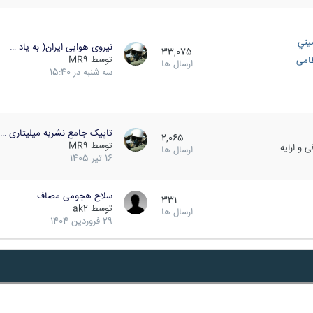
يني
نیروی هوایی ایران( به یاد …
33,075
توسط
MR9
ظامی
ارسال ها
سه شنبه در 15:40
تاپیک جامع نشریه میلیتاری …
2,065
توسط
MR9
 و ارایه
ارسال ها
16 تیر 1405
سلاح هجومی مصاف
331
توسط
ak2
ارسال ها
29 فروردین 1404