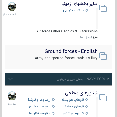
سایر بخشهای زمینی
8
ساعات
دانشنامه نیروی زمینی
قبل
Air force Others Topics & Discussions
180
ارسال ها
Ground forces - English
Army and ground forces, tank, artillery ...
NAVY FORUM - بخش نیروی دریایی
شناورهای سطحی
2
مرداد
ناوهای هواپیمابر و بالگرد بر
رزمناوها و ناوشکن‌ها
1405
ناوهای محافظ
ناوچه‌ها و شناورهای گشتی
شناورهای تندرو
مقایسه شناورها