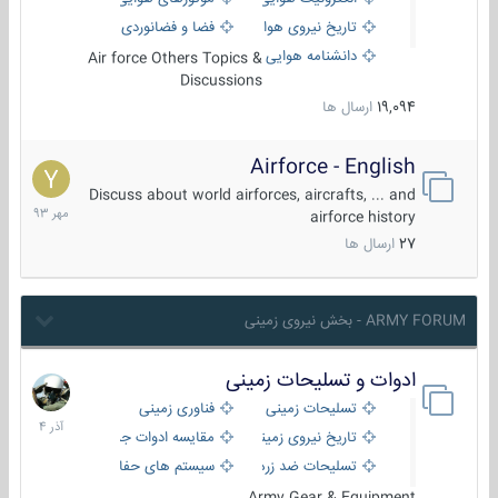
تاریخ نیروی هوایی
فضا و فضانوردی
دانشنامه هوایی
Air force Others Topics &
Discussions
19,094
ارسال ها
Airforce - English
15
مهر
Discuss about world airforces, aircrafts, ... and
1393
airforce history
27
ارسال ها
ARMY FORUM - بخش نیروی زمینی
ادوات و تسلیحات زمینی
21
آذر
تسلیحات زمینی
فناوری زمینی
1404
تاریخ نیروی زمینی
مقایسه ادوات جنگی
تسلیحات ضد زره
سیستم های حفاظت فعال
Army Gear & Equipment