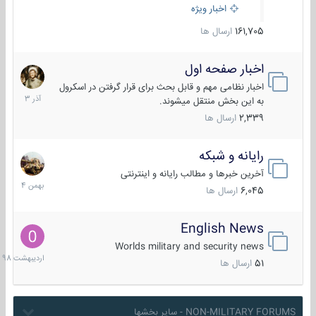
اخبار ویژه
161,705
ارسال ها
اخبار صفحه اول
7
آذر
اخبار نظامی مهم و قابل بحث برای قرار گرفتن در اسکرول
1403
به این بخش منتقل میشوند.
2,339
ارسال ها
رایانه و شبکه
30
بهمن
آخرین خبرها و مطالب رایانه و اینترنتی
1404
6,045
ارسال ها
English News
10
اردیبهش
Worlds military and security news
1398
51
ارسال ها
NON-MILITARY FORUMS - سایر بخشها