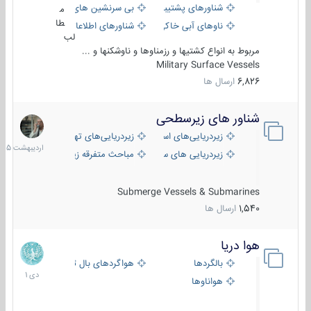
شناورهای پشتیبانی
بی سرنشین های دریایی
م
طا
ناوهای آبی خاکی و نیروبر
شناورهای اطلاعاتی و جاسوسی
لب
مربوط به انواع کشتیها و رزمناوها و ناوشکنها و ...
Military Surface Vessels
6,826
ارسال ها
شناور های زیرسطحی
31
اردیبهش
زیردریایی‌های استراتژیک
زیردریایی‌های تهاجمی
1405
زیردریایی های سبک
مباحث متفرقه زیرسطحی
Submerge Vessels & Submarines
1,540
ارسال ها
هوا دریا
12
دی
بالگردها
هواگردهای بال ثابت
1401
هواناوها