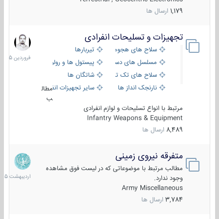
1,179
ارسال ها
تجهیزات و تسلیحات انفرادی
17
فروردین
سلاح های هجومی
تیربارها
1405
مسلسل های دستی
پیستول ها و رولورها
سلاح های تک تیر اندازی
شاتگان ها
نارنجک انداز ها
سایر تجهیزات انفرادی
مطال
ب
مرتبط با انواع تسلیحات و لوازم انفرادی
Infantry Weapons & Equipment
8,489
ارسال ها
متفرقه نیروی زمینی
27
اردیبهش
مطالب مرتبط با موضوعاتی که در لیست فوق مشاهده
1405
وجود ندارد.
Army Miscellaneous
3,784
ارسال ها