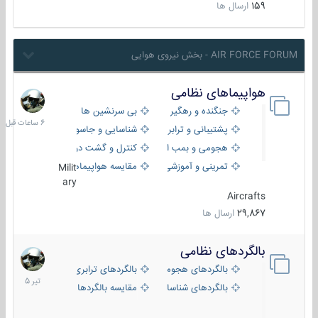
159
ارسال ها
AIR FORCE FORUM - بخش نیروی هوایی
هواپیماهای نظامی
6
ساعات
جنگنده و رهگیر
بی سرنشین ها
قبل
پشتیبانی و ترابری
شناسایی و جاسوسی
هجومی و بمب افکن
کنترل و گشت دریایی
تمرینی و آموزشی
مقایسه هواپیماها
Milit
ary
Aircrafts
29,867
ارسال ها
بالگردهای نظامی
22
تیر
بالگردهای هجومی
بالگردهای ترابری
1405
بالگردهای شناسایی
مقایسه بالگردها