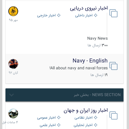
اخبار نیروی دریایی
27
مهر
اخبار داخلی
اخبار خارجی
1395
Navy News
300
ارسال ها
Navy - English
22
آبان
All about navy and naval forces!
1392
19
ارسال ها
NEWS SECTION - بخش خبر
اخبار روز ایران و جهان
4
ساعات
اخبار نظامی
اخبار عمومی
قبل
اخبار تحلیلی
اخبار علمی