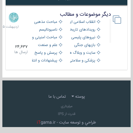
دیگر موضوعات و مطالب
8
اردیبهش
انقلاب اسلامی ایران
مباحث مذهبی
1405
رویدادهای تاریخی و مذهبی
ناسیونالیسم
نیروهای پلیسی
مباحث امنیتی و اطلاعاتی
بازیهای جنگی
علم و صنعت
24,637
ارسال ها
سایت و وبلاگ ها
پرسش و پاسخ
پزشکی و سلامتی
پیشنهادات و انتقادات
پوسته
تماس با ما
میلیتاری
قدرت از IPS
طراحي و توسعه سايت -
gama.ir
iT