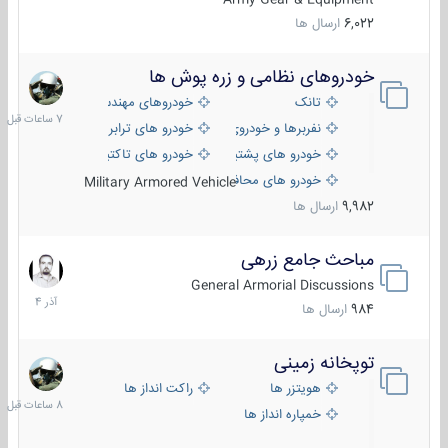
6,022
ارسال ها
خودروهای نظامی و زره پوش ها
7
ساعات
تانک
خودروهای مهندسی
قبل
نفربرها و خودروی های رزمی پیاده نظام
خودرو های ترابری نظامی
خودرو های پشتیبانی آتش ، شناسایی و ضد تانک
خودرو های تاکتیکی نظامی
خودرو های محافظت شده
Military Armored Vehicle
9,982
ارسال ها
مباحث جامع زرهی
7
آذر
General Armorial Discussions
1404
984
ارسال ها
توپخانه زمینی
8
ساعات
هویتزر ها
راکت انداز ها
قبل
خمپاره انداز ها