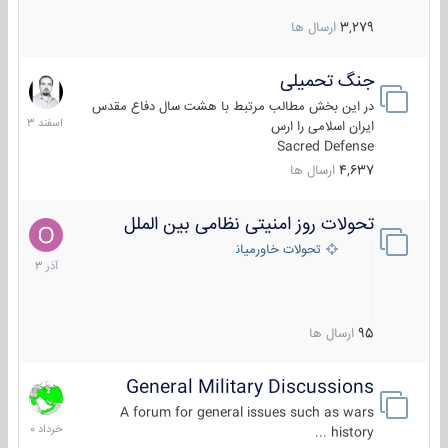
3,279
ارسال ها
جنگ تحمیلی
20
اسفند
در این بخش مطالب مرتبط با هشت سال دفاع مقدس
1403
ایران اسلامی را ارس
Sacred Defense
4,637
ارسال ها
تحولات روز امنیتی نظامی بین الملل
21
آذر
تحولات خاورمیانه
1403
95
ارسال ها
General Military Discussions
10
خرداد
A forum for general issues such as wars
1400
history ...