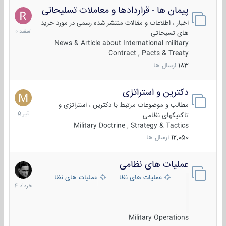
پیمان ها - قراردادها و معاملات تسلیحاتی
7
اسفند
اخبار ، اطلاعات و مقالات منتشر شده رسمی در مورد خرید
1400
های تسیحاتی
News & Article about International military
Contract , Pacts & Treaty
183
ارسال ها
دکترین و استراتژی
27
تیر
مطالب و موضوعات مرتبط با دکترین ، استراتژی و
1405
تاکتیکهای نظامی
Military Doctrine , Strategy & Tactics
12,050
ارسال ها
عملیات های نظامی
5
خرداد
عملیات های نظامی ایران
عملیات های نظامی خارجی
1404
Military Operations