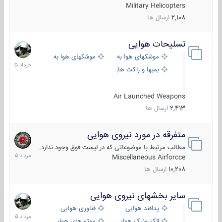
Military Helicopters
2,108
ارسال ها
تسلیحات هوایی
30
خرداد
موشکهای هوا به هوا
موشکهای هوا به سطح
1405
بمبها و راکت های هوایی
Air Launched Weapons
2,413
ارسال ها
متفرقه در مورد نیروی هوایی
7
مرداد
مطالب مرتبط با موضوعاتی که در لیست فوق وجود ندارد.
1405
Miscellaneous Airforcce
10,208
ارسال ها
سایر بخشهای نیروی هوایی
2
مرداد
پدافند هوایی
فناوری هوایی
1405
الکترونیک هوایی
موتورهای هوایی