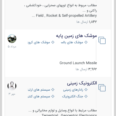
مطالب مربوط به انواع توپهای صحرایی ، خودکششی ،
راکتی و ...
Field , Rocket & Self-propelled Artillery ...
1,842
ارسال ها
موشک های زمین پایه
2
مرداد
موشک های بالستیک
موشک های کروز
1405
Ground Launch Missile
3,962
ارسال ها
الکترونیک زمینی
1
مهر
رادارهای زمینی
سیستم های ارتباطی و جمع آوری اطلاع
1403
جنگ الکترونیک
سیستم های کنترل آتش و تجهیزات الکتر
مطالب مرتبط با انواع وسایل و لوازم مخابراتی و ...
Terrestrial , Geocentric Electronics