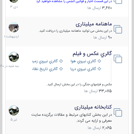
دی
در این قسمت اخبار و قوانین انجمن را مشاهده خواهید کرد
1403
3,670
ارسال ها
ماهنامه میلیتاری
30
اردیبهش
در این بخش می توانید ماهنامه میلیتاری را دریافت کنید.
1401
90
ارسال ها
گالري عكس و فيلم
سه
شنبه
گالري نيروي هوايي
گالري نيروي زميني
در
گالري نيروي دريايي
گالري تاریخ نظامی
15:40
عکس و فیلمهای جنگی را در این بخش ارسال کنید.
33,075
ارسال ها
کتابخانه میلیتاری
16
تیر
در این بخش کتابهای مرتبط و مقالات برگزیده سایت
1405
معرفی و ارایه می گردد.
2,065
ارسال ها