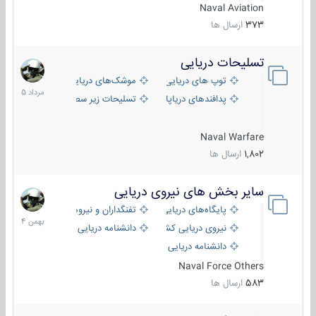
Naval Aviation
373
ارسال ها
تسلیحات دریایی
2
مرداد
توپ های دریایی
موشک‌های دریایی
1405
پدافندهای دریاپایه
تسلیحات زیر سطحی
Naval Warfare
1,802
ارسال ها
سایر بخش های نیروی دریایی
22
بهمن
پایگاه‌های دریایی
تفنگداران و نیروهای ویژه‌ی دریایی
1404
نیروی دریایی کشورهای مختلف
دانشنامه دریایی
دانشنامه دریایی کپی
Naval Force Others
583
ارسال ها