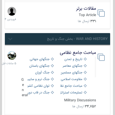
مقالات برتر
29
فروردین
Top Article
1404
331
ارسال ها
WAR AND HISTORY - بخش جنگ و تاریخ
مباحث جامع نظامی
5
ساعات
تاریخ و تمدن
جنگهای جهانی
قبل
جنگهای معاصر
جنگهای باستان
جنگهای مسلمین
جنگ آوران
مقاومت اسلامی
جنگ نرم و سایبری
G
e
مباحث جامع نظامی
توان نظامی کشورها
n
تسلیحات استراتژیک
جنگ در قاب دوربین
eral
Military Discussions
34,752
ارسال ها