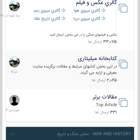
گالري عكس و فيلم
سه
شنبه
گالري نيروي هوايي
گالري نيروي زميني
در
گالري نيروي دريايي
گالري تاریخ نظامی
15:40
عکس و فیلمهای جنگی را در این بخش ارسال کنید.
33,075
ارسال ها
کتابخانه میلیتاری
16
تیر
در این بخش کتابهای مرتبط و مقالات برگزیده سایت
1405
معرفی و ارایه می گردد.
2,065
ارسال ها
مقالات برتر
29
فروردین
Top Article
1404
331
ارسال ها
WAR AND HISTORY - بخش جنگ و تاریخ