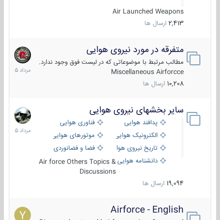
Air Launched Weapons
2,413
ارسال ها
متفرقه در مورد نیروی هوایی
7
مرداد
مطالب مرتبط با موضوعاتی که در لیست فوق وجود ندارد.
1405
Miscellaneous Airforcce
10,208
ارسال ها
سایر بخشهای نیروی هوایی
2
مرداد
پدافند هوایی
فناوری هوایی
1405
الکترونیک هوایی
موتورهای هوایی
تاریخ نیروی هوایی
فضا و فضانوردی
دانشنامه هوایی
Air force Others Topics &
Discussions
19,094
ارسال ها
Airforce - English
15