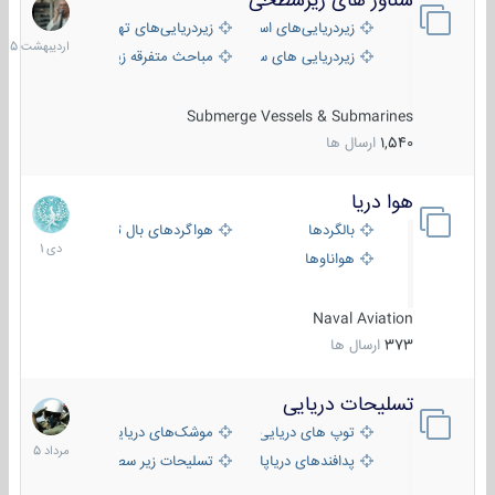
شناور های زیرسطحی
31
اردیبهش
زیردریایی‌های استراتژیک
زیردریایی‌های تهاجمی
1405
زیردریایی های سبک
مباحث متفرقه زیرسطحی
Submerge Vessels & Submarines
1,540
ارسال ها
هوا دریا
12
دی
بالگردها
هواگردهای بال ثابت
1401
هواناوها
Naval Aviation
373
ارسال ها
تسلیحات دریایی
2
مرداد
توپ های دریایی
موشک‌های دریایی
1405
پدافندهای دریاپایه
تسلیحات زیر سطحی