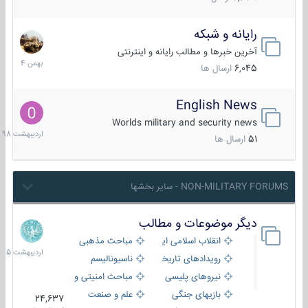
رایانه و شبکه
30
بهمن
آخرین خبرها و مطالب رایانه و اینترنتی
1404
6,045
ارسال ها
English News
10
اردیبهش
Worlds military and security news
1398
51
ارسال ها
NON-MILITARY FORUMS - سایر بخشها
دیگر موضوعات و مطالب
8
اردیبهش
انقلاب اسلامی ایران
مباحث مذهبی
1405
رویدادهای تاریخی و مذهبی
ناسیونالیسم
نیروهای پلیسی
مباحث امنیتی و اطلاعاتی
بازیهای جنگی
علم و صنعت
24,637