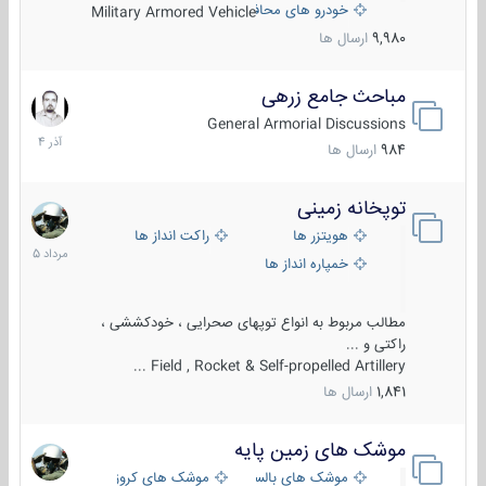
خودرو های محافظت شده
Military Armored Vehicle
9,980
ارسال ها
مباحث جامع زرهی
7
آذر
General Armorial Discussions
1404
984
ارسال ها
توپخانه زمینی
9
مرداد
هویتزر ها
راکت انداز ها
1405
خمپاره انداز ها
مطالب مربوط به انواع توپهای صحرایی ، خودکششی ،
راکتی و ...
Field , Rocket & Self-propelled Artillery ...
1,841
ارسال ها
موشک های زمین پایه
2
مرداد
موشک های بالستیک
موشک های کروز