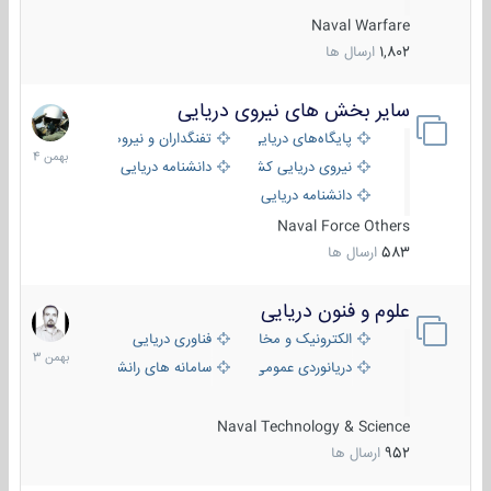
Naval Warfare
1,802
ارسال ها
سایر بخش های نیروی دریایی
22
بهمن
پایگاه‌های دریایی
تفنگداران و نیروهای ویژه‌ی دریایی
1404
نیروی دریایی کشورهای مختلف
دانشنامه دریایی
دانشنامه دریایی کپی
Naval Force Others
583
ارسال ها
علوم و فنون دریایی
6
بهمن
الکترونیک و مخابرات دریایی
فناوری دریایی
1403
دریانوردی عمومی
سامانه های رانشی دریایی
Naval Technology & Science
952
ارسال ها