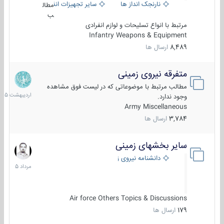
نارنجک انداز ها
سایر تجهیزات انفرادی
مطال
ب
مرتبط با انواع تسلیحات و لوازم انفرادی
Infantry Weapons & Equipment
8,489
ارسال ها
متفرقه نیروی زمینی
27
اردیبهش
مطالب مرتبط با موضوعاتی که در لیست فوق مشاهده
1405
وجود ندارد.
Army Miscellaneous
3,784
ارسال ها
سایر بخشهای زمینی
9
مرداد
دانشنامه نیروی زمینی
1405
Air force Others Topics & Discussions
179
ارسال ها