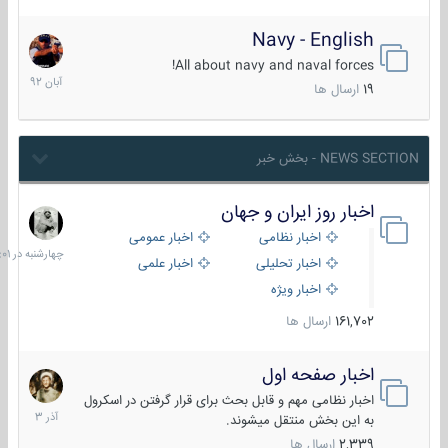
Navy - English
22
آبان
All about navy and naval forces!
1392
19
ارسال ها
NEWS SECTION - بخش خبر
اخبار روز ایران و جهان
چهارشنبه
در
اخبار نظامی
اخبار عمومی
06:01
اخبار تحلیلی
اخبار علمی
اخبار ویژه
161,702
ارسال ها
اخبار صفحه اول
7
آذر
اخبار نظامی مهم و قابل بحث برای قرار گرفتن در اسکرول
1403
به این بخش منتقل میشوند.
2,339
ارسال ها