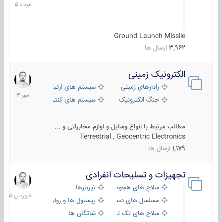
1405
Ground Launch Missile
3,962
ارسال ها
الکترونیک زمینی
1
مهر
رادارهای زمینی
سیستم های ارتباطی و جمع آوری اطلاع
1403
جنگ الکترونیک
سیستم های کنترل آتش و تجهیزات الکتر
مطالب مرتبط با انواع وسایل و لوازم مخابراتی و ...
Terrestrial , Geocentric Electronics
1,179
ارسال ها
تجهیزات و تسلیحات انفرادی
17
فروردین
سلاح های هجومی
تیربارها
1405
مسلسل های دستی
پیستول ها و رولورها
سلاح های تک تیر اندازی
شاتگان ها