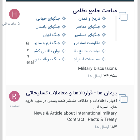
مباحث جامع نظامی
5
ساعات
تاریخ و تمدن
جنگهای جهانی
قبل
جنگهای معاصر
جنگهای باستان
جنگهای مسلمین
جنگ آوران
مقاومت اسلامی
جنگ نرم و سایبری
G
e
مباحث جامع نظامی
توان نظامی کشورها
n
تسلیحات استراتژیک
جنگ در قاب دوربین
eral
Military Discussions
34,750
ارسال ها
پیمان ها - قراردادها و معاملات تسلیحاتی
7
اسفند
اخبار ، اطلاعات و مقالات منتشر شده رسمی در مورد خرید
1400
های تسیحاتی
News & Article about International military
Contract , Pacts & Treaty
183
ارسال ها