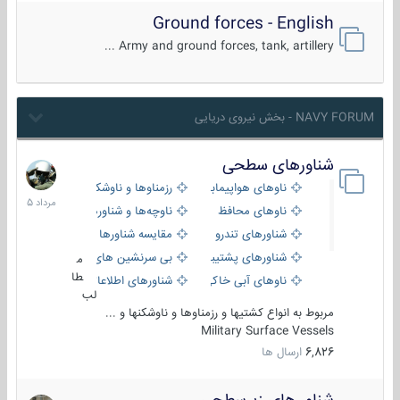
Ground forces - English
Army and ground forces, tank, artillery ...
NAVY FORUM - بخش نیروی دریایی
شناورهای سطحی
2
مرداد
ناوهای هواپیمابر و بالگرد بر
رزمناوها و ناوشکن‌ها
1405
ناوهای محافظ
ناوچه‌ها و شناورهای گشتی
شناورهای تندرو
مقایسه شناورها
شناورهای پشتیبانی
بی سرنشین های دریایی
م
طا
ناوهای آبی خاکی و نیروبر
شناورهای اطلاعاتی و جاسوسی
لب
مربوط به انواع کشتیها و رزمناوها و ناوشکنها و ...
Military Surface Vessels
6,826
ارسال ها