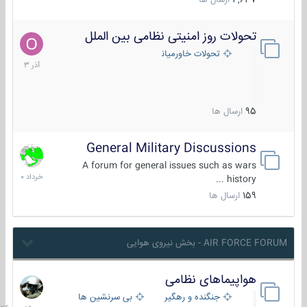
4,637
ارسال ها
تحولات روز امنیتی نظامی بین الملل
21
آذر
تحولات خاورمیانه
1403
95
ارسال ها
General Military Discussions
10
خرداد
A forum for general issues such as wars
1400
history ...
159
ارسال ها
AIR FORCE FORUM - بخش نیروی هوایی
هواپیماهای نظامی
سه
شنبه
جنگنده و رهگیر
بی سرنشین ها
در