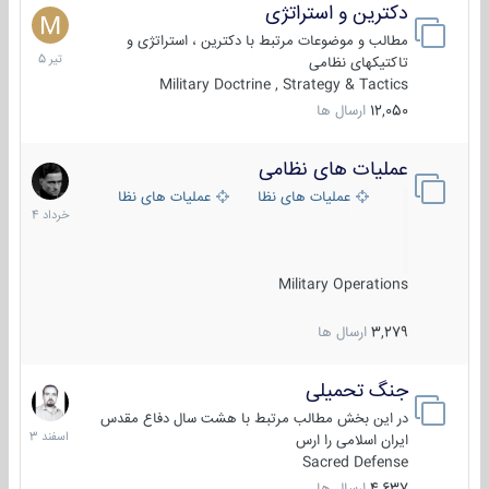
دکترین و استراتژی
27
تیر
مطالب و موضوعات مرتبط با دکترین ، استراتژی و
1405
تاکتیکهای نظامی
Military Doctrine , Strategy & Tactics
12,050
ارسال ها
عملیات های نظامی
5
خرداد
عملیات های نظامی ایران
عملیات های نظامی خارجی
1404
Military Operations
3,279
ارسال ها
جنگ تحمیلی
20
اسفند
در این بخش مطالب مرتبط با هشت سال دفاع مقدس
1403
ایران اسلامی را ارس
Sacred Defense