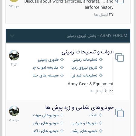
مهر
Discuss about world airforces, aircrafts, ... and
1393
airforce history
27
ارسال ها
ARMY FORUM - بخش نیروی زمینی
ادوات و تسلیحات زمینی
21
آذر
تسلیحات زمینی
فناوری زمینی
1404
تاریخ نیروی زمینی
مقایسه ادوات جنگی
تسلیحات ضد زره
سیستم های حفاظت فعال
Army Gear & Equipment
6,022
ارسال ها
خودروهای نظامی و زره پوش ها
2
مرداد
تانک
خودروهای مهندسی
1405
نفربرها و خودروی های رزمی پیاده نظام
خودرو های ترابری نظامی
خودرو های پشتیبانی آتش ، شناسایی و ضد تانک
خودرو های تاکتیکی نظامی