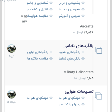
پشتیبانی و ترابری
شناسایی و جاسوسی
18:26
هجومی و بمب افکن
کنترل و گشت دریایی
تمرینی و آموزشی
مقایسه هواپیماها
Milit
ary
Aircrafts
29,866
ارسال ها
بالگردهای نظامی
22
تیر
بالگردهای هجومی
بالگردهای ترابری
1405
بالگردهای شناسایی
مقایسه بالگردها
Military Helicopters
2,108
ارسال ها
تسلیحات هوایی
30
خرداد
موشکهای هوا به هوا
موشکهای هوا به سطح
1405
بمبها و راکت های هوایی