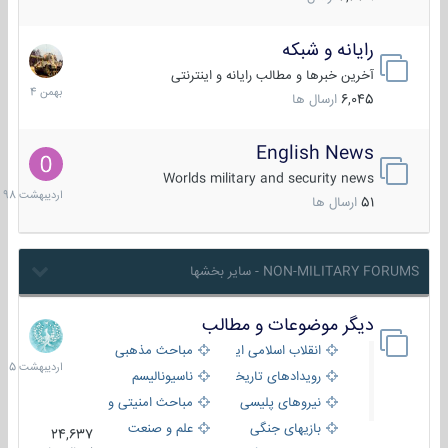
رایانه و شبکه
30
بهمن
آخرین خبرها و مطالب رایانه و اینترنتی
1404
6,045
ارسال ها
English News
10
اردیبهش
Worlds military and security news
1398
51
ارسال ها
NON-MILITARY FORUMS - سایر بخشها
دیگر موضوعات و مطالب
8
اردیبهش
انقلاب اسلامی ایران
مباحث مذهبی
1405
رویدادهای تاریخی و مذهبی
ناسیونالیسم
نیروهای پلیسی
مباحث امنیتی و اطلاعاتی
بازیهای جنگی
علم و صنعت
24,637