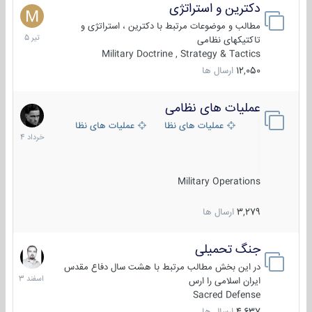
دکترین و استراتژی
27
تیر
مطالب و موضوعات مرتبط با دکترین ، استراتژی و
1405
تاکتیکهای نظامی
Military Doctrine , Strategy & Tactics
12,050
ارسال ها
عملیات های نظامی
5
خرداد
عملیات های نظامی ایران
عملیات های نظامی خارجی
1404
Military Operations
3,279
ارسال ها
جنگ تحمیلی
20
اسفند
در این بخش مطالب مرتبط با هشت سال دفاع مقدس
1403
ایران اسلامی را ارس
Sacred Defense