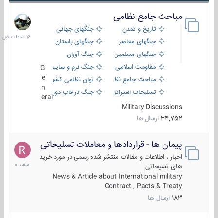
مباحث جامع نظامی
16
ساعات
تاریخ و تمدن
جنگهای جهانی
قبل
جنگهای معاصر
جنگهای باستان
جنگهای مسلمین
جنگ آوران
مقاومت اسلامی
جنگ نرم و سایبری
G
e
مباحث جامع نظامی
توان نظامی کشورها
n
تسلیحات استراتژیک
جنگ در قاب دوربین
eral
Military Discussions
34,752
ارسال ها
پیمان ها - قراردادها و معاملات تسلیحاتی
7
اسفند
اخبار ، اطلاعات و مقالات منتشر شده رسمی در مورد خرید
1400
های تسیحاتی
News & Article about International military
Contract , Pacts & Treaty
183
ارسال ها