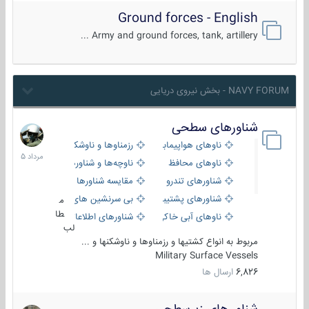
Ground forces - English
Army and ground forces, tank, artillery ...
NAVY FORUM - بخش نیروی دریایی
شناورهای سطحی
2
مرداد
ناوهای هواپیمابر و بالگرد بر
رزمناوها و ناوشکن‌ها
1405
ناوهای محافظ
ناوچه‌ها و شناورهای گشتی
شناورهای تندرو
مقایسه شناورها
شناورهای پشتیبانی
بی سرنشین های دریایی
م
طا
ناوهای آبی خاکی و نیروبر
شناورهای اطلاعاتی و جاسوسی
لب
مربوط به انواع کشتیها و رزمناوها و ناوشکنها و ...
Military Surface Vessels
6,826
ارسال ها