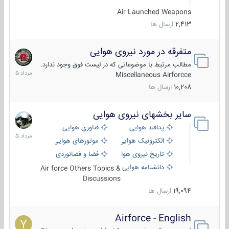
Air Launched Weapons
2,413
ارسال ها
متفرقه در مورد نیروی هوایی
7
مرداد
مطالب مرتبط با موضوعاتی که در لیست فوق وجود ندارد.
1405
Miscellaneous Airforcce
10,208
ارسال ها
سایر بخشهای نیروی هوایی
2
مرداد
پدافند هوایی
فناوری هوایی
1405
الکترونیک هوایی
موتورهای هوایی
تاریخ نیروی هوایی
فضا و فضانوردی
دانشنامه هوایی
Air force Others Topics &
Discussions
19,094
ارسال ها
Airforce - English
15