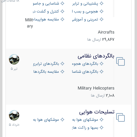
پشتیبانی و ترابری
شناسایی و جاسوسی
هجومی و بمب افکن
کنترل و گشت دریایی
تمرینی و آموزشی
مقایسه هواپیماها
Milit
ary
Aircrafts
29,867
ارسال ها
بالگردهای نظامی
22
تیر
بالگردهای هجومی
بالگردهای ترابری
1405
بالگردهای شناسایی
مقایسه بالگردها
Military Helicopters
2,108
ارسال ها
تسلیحات هوایی
30
خرداد
موشکهای هوا به هوا
موشکهای هوا به سطح
1405
بمبها و راکت های هوایی