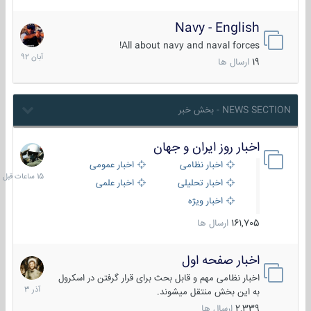
Navy - English
22
آبان
All about navy and naval forces!
1392
19
ارسال ها
NEWS SECTION - بخش خبر
اخبار روز ایران و جهان
15
ساعات
اخبار نظامی
اخبار عمومی
قبل
اخبار تحلیلی
اخبار علمی
اخبار ویژه
161,705
ارسال ها
اخبار صفحه اول
7
آذر
اخبار نظامی مهم و قابل بحث برای قرار گرفتن در اسکرول
1403
به این بخش منتقل میشوند.
2,339
ارسال ها