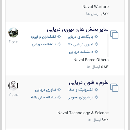
Naval Warfare
1,802
ارسال ها
سایر بخش های نیروی دریایی
22
بهمن
پایگاه‌های دریایی
تفنگداران و نیروهای ویژه‌ی دریایی
1404
نیروی دریایی کشورهای مختلف
دانشنامه دریایی
دانشنامه دریایی کپی
Naval Force Others
583
ارسال ها
علوم و فنون دریایی
6
بهمن
الکترونیک و مخابرات دریایی
فناوری دریایی
1403
دریانوردی عمومی
سامانه های رانشی دریایی
Naval Technology & Science
952
ارسال ها