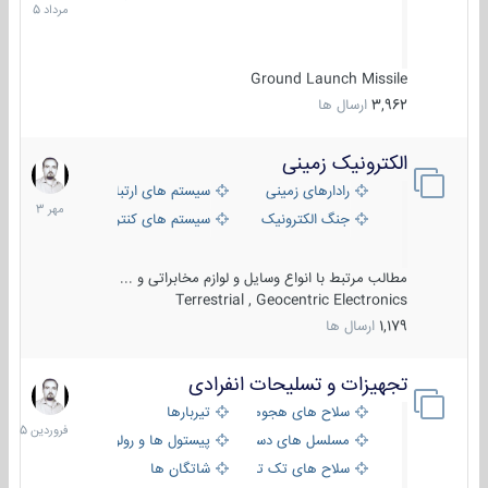
1405
Ground Launch Missile
3,962
ارسال ها
الکترونیک زمینی
1
مهر
رادارهای زمینی
سیستم های ارتباطی و جمع آوری اطلاع
1403
جنگ الکترونیک
سیستم های کنترل آتش و تجهیزات الکتر
مطالب مرتبط با انواع وسایل و لوازم مخابراتی و ...
Terrestrial , Geocentric Electronics
1,179
ارسال ها
تجهیزات و تسلیحات انفرادی
17
فروردین
سلاح های هجومی
تیربارها
1405
مسلسل های دستی
پیستول ها و رولورها
سلاح های تک تیر اندازی
شاتگان ها