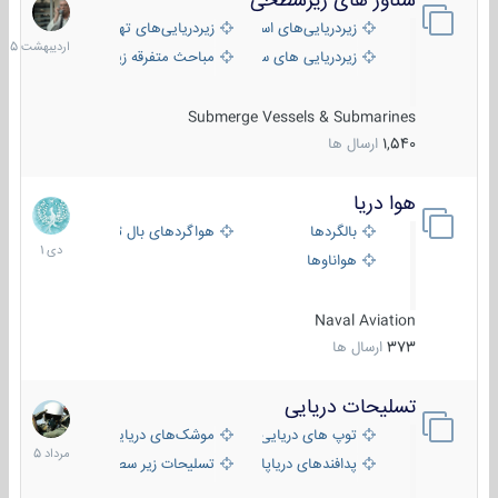
شناور های زیرسطحی
31
اردیبهش
زیردریایی‌های استراتژیک
زیردریایی‌های تهاجمی
1405
زیردریایی های سبک
مباحث متفرقه زیرسطحی
Submerge Vessels & Submarines
1,540
ارسال ها
هوا دریا
12
دی
بالگردها
هواگردهای بال ثابت
1401
هواناوها
Naval Aviation
373
ارسال ها
تسلیحات دریایی
2
مرداد
توپ های دریایی
موشک‌های دریایی
1405
پدافندهای دریاپایه
تسلیحات زیر سطحی