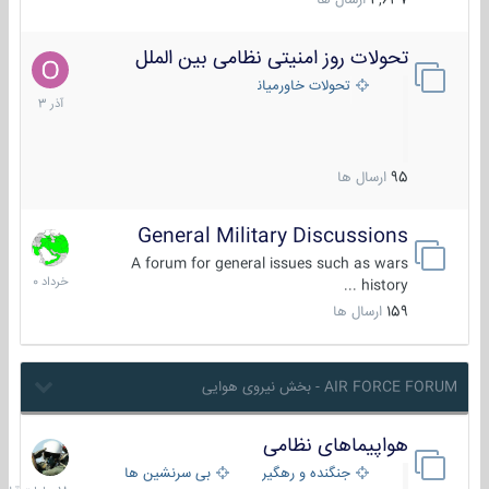
4,637
ارسال ها
تحولات روز امنیتی نظامی بین الملل
21
آذر
تحولات خاورمیانه
1403
95
ارسال ها
General Military Discussions
10
خرداد
A forum for general issues such as wars
1400
history ...
159
ارسال ها
AIR FORCE FORUM - بخش نیروی هوایی
هواپیماهای نظامی
18
ساعات
جنگنده و رهگیر
بی سرنشین ها
قبل