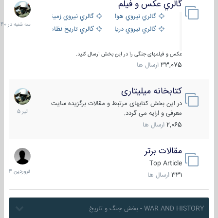
گالري عكس و فيلم
سه
شنبه
گالري نيروي هوايي
گالري نيروي زميني
در
گالري نيروي دريايي
گالري تاریخ نظامی
15:40
عکس و فیلمهای جنگی را در این بخش ارسال کنید.
33,075
ارسال ها
کتابخانه میلیتاری
16
تیر
در این بخش کتابهای مرتبط و مقالات برگزیده سایت
1405
معرفی و ارایه می گردد.
2,065
ارسال ها
مقالات برتر
29
فروردین
Top Article
1404
331
ارسال ها
WAR AND HISTORY - بخش جنگ و تاریخ