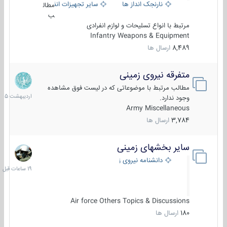
نارنجک انداز ها
سایر تجهیزات انفرادی
مطال
ب
مرتبط با انواع تسلیحات و لوازم انفرادی
Infantry Weapons & Equipment
8,489
ارسال ها
متفرقه نیروی زمینی
27
اردیبهش
مطالب مرتبط با موضوعاتی که در لیست فوق مشاهده
1405
وجود ندارد.
Army Miscellaneous
3,784
ارسال ها
سایر بخشهای زمینی
19
ساعات
دانشنامه نیروی زمینی
قبل
Air force Others Topics & Discussions
180
ارسال ها