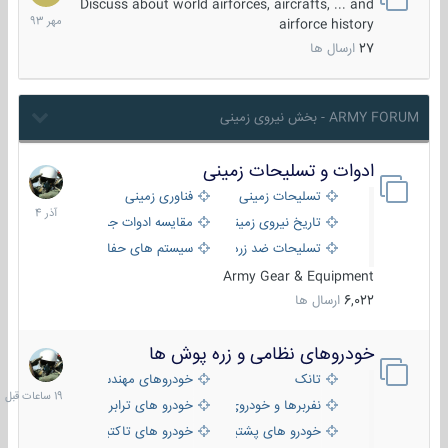
مهر
Discuss about world airforces, aircrafts, ... and
1393
airforce history
27
ارسال ها
ARMY FORUM - بخش نیروی زمینی
ادوات و تسلیحات زمینی
21
آذر
تسلیحات زمینی
فناوری زمینی
1404
تاریخ نیروی زمینی
مقایسه ادوات جنگی
تسلیحات ضد زره
سیستم های حفاظت فعال
Army Gear & Equipment
6,022
ارسال ها
خودروهای نظامی و زره پوش ها
19
ساعات
تانک
خودروهای مهندسی
قبل
نفربرها و خودروی های رزمی پیاده نظام
خودرو های ترابری نظامی
خودرو های پشتیبانی آتش ، شناسایی و ضد تانک
خودرو های تاکتیکی نظامی