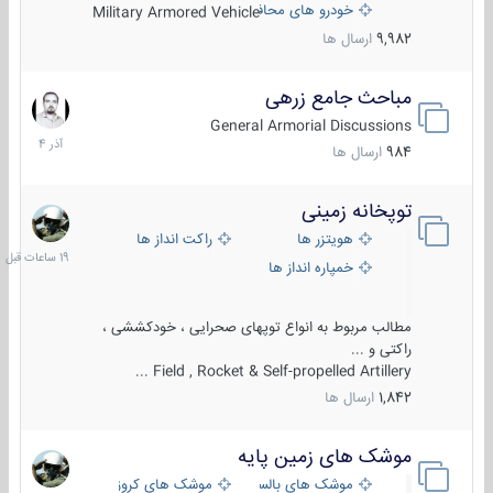
خودرو های محافظت شده
Military Armored Vehicle
9,982
ارسال ها
مباحث جامع زرهی
7
آذر
General Armorial Discussions
1404
984
ارسال ها
توپخانه زمینی
19
ساعات
هویتزر ها
راکت انداز ها
قبل
خمپاره انداز ها
مطالب مربوط به انواع توپهای صحرایی ، خودکششی ،
راکتی و ...
Field , Rocket & Self-propelled Artillery ...
1,842
ارسال ها
موشک های زمین پایه
2
مرداد
موشک های بالستیک
موشک های کروز