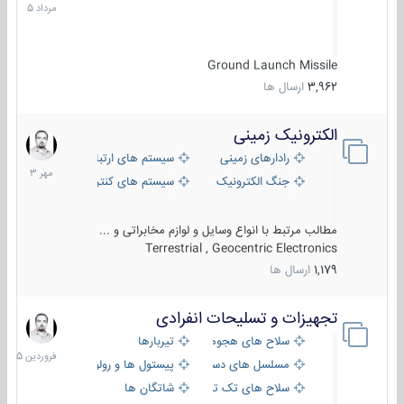
1405
Ground Launch Missile
3,962
ارسال ها
الکترونیک زمینی
1
مهر
رادارهای زمینی
سیستم های ارتباطی و جمع آوری اطلاع
1403
جنگ الکترونیک
سیستم های کنترل آتش و تجهیزات الکتر
مطالب مرتبط با انواع وسایل و لوازم مخابراتی و ...
Terrestrial , Geocentric Electronics
1,179
ارسال ها
تجهیزات و تسلیحات انفرادی
17
فروردین
سلاح های هجومی
تیربارها
1405
مسلسل های دستی
پیستول ها و رولورها
سلاح های تک تیر اندازی
شاتگان ها