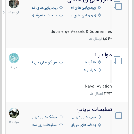
شناور های زیرسطحی
31
اردیبهش
زیردریایی‌های استراتژیک
زیردریایی‌های تهاجمی
1405
زیردریایی های سبک
مباحث متفرقه زیرسطحی
Submerge Vessels & Submarines
1,540
ارسال ها
هوا دریا
12
دی
بالگردها
هواگردهای بال ثابت
1401
هواناوها
Naval Aviation
373
ارسال ها
تسلیحات دریایی
2
مرداد
توپ های دریایی
موشک‌های دریایی
1405
پدافندهای دریاپایه
تسلیحات زیر سطحی