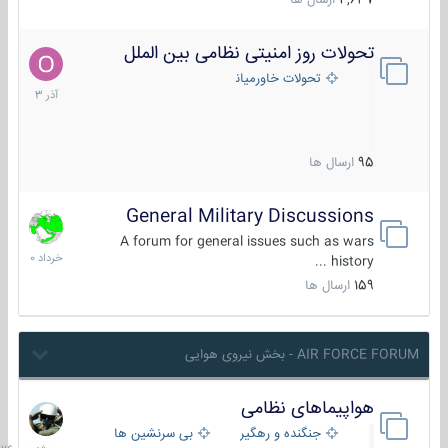
4,637
ارسال ها
تحولات روز امنیتی نظامی بین الملل
21
آذر
تحولات خاورمیانه
1403
95
ارسال ها
General Military Discussions
10
خرداد
A forum for general issues such as wars
1400
history ...
159
ارسال ها
AIR FORCE FORUM - بخش نیروی هوایی
هواپیماهای نظامی
سه
شنبه
جنگنده و رهگیر
بی سرنشین ها
در