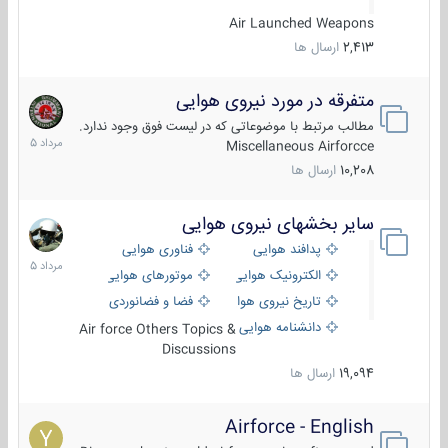
Air Launched Weapons
2,413
ارسال ها
متفرقه در مورد نیروی هوایی
7
مرداد
مطالب مرتبط با موضوعاتی که در لیست فوق وجود ندارد.
1405
Miscellaneous Airforcce
10,208
ارسال ها
سایر بخشهای نیروی هوایی
2
مرداد
پدافند هوایی
فناوری هوایی
1405
الکترونیک هوایی
موتورهای هوایی
تاریخ نیروی هوایی
فضا و فضانوردی
دانشنامه هوایی
Air force Others Topics &
Discussions
19,094
ارسال ها
Airforce - English
15