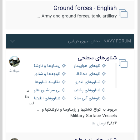
Ground forces - English
Army and ground forces, tank, artillery ...
NAVY FORUM - بخش نیروی دریایی
شناورهای سطحی
2
مرداد
ناوهای هواپیمابر و بالگرد بر
رزمناوها و ناوشکن‌ها
1405
ناوهای محافظ
ناوچه‌ها و شناورهای گشتی
شناورهای تندرو
مقایسه شناورها
شناورهای پشتیبانی
بی سرنشین های دریایی
م
طا
ناوهای آبی خاکی و نیروبر
شناورهای اطلاعاتی و جاسوسی
لب
مربوط به انواع کشتیها و رزمناوها و ناوشکنها و ...
Military Surface Vessels
6,826
ارسال ها