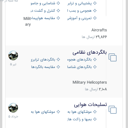
پشتیبانی و ترابری
شناسایی و جاسوسی
18:26
هجومی و بمب افکن
کنترل و گشت دریایی
تمرینی و آموزشی
مقایسه هواپیماها
Milit
ary
Aircrafts
29,866
ارسال ها
بالگردهای نظامی
22
تیر
بالگردهای هجومی
بالگردهای ترابری
1405
بالگردهای شناسایی
مقایسه بالگردها
Military Helicopters
2,108
ارسال ها
تسلیحات هوایی
30
خرداد
موشکهای هوا به هوا
موشکهای هوا به سطح
1405
بمبها و راکت های هوایی