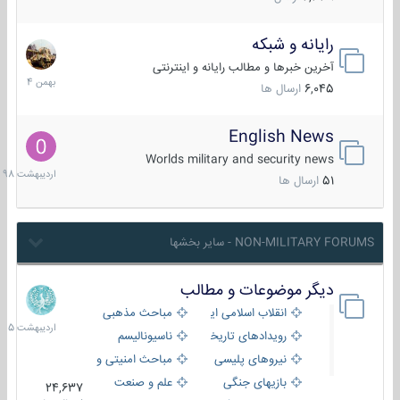
رایانه و شبکه
30
بهمن
آخرین خبرها و مطالب رایانه و اینترنتی
1404
6,045
ارسال ها
English News
10
اردیبهش
Worlds military and security news
1398
51
ارسال ها
NON-MILITARY FORUMS - سایر بخشها
دیگر موضوعات و مطالب
8
اردیبهش
انقلاب اسلامی ایران
مباحث مذهبی
1405
رویدادهای تاریخی و مذهبی
ناسیونالیسم
نیروهای پلیسی
مباحث امنیتی و اطلاعاتی
بازیهای جنگی
علم و صنعت
24,637