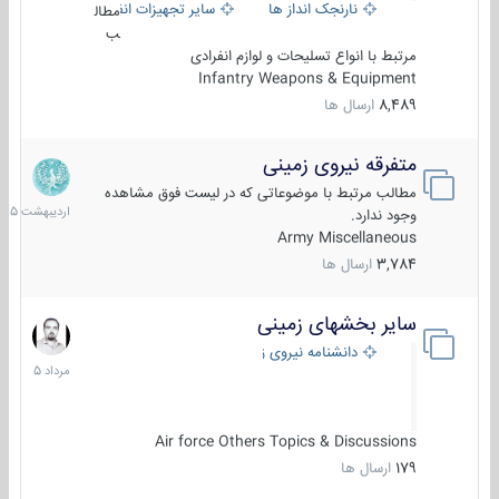
نارنجک انداز ها
سایر تجهیزات انفرادی
مطال
ب
مرتبط با انواع تسلیحات و لوازم انفرادی
Infantry Weapons & Equipment
8,489
ارسال ها
متفرقه نیروی زمینی
27
اردیبهش
مطالب مرتبط با موضوعاتی که در لیست فوق مشاهده
1405
وجود ندارد.
Army Miscellaneous
3,784
ارسال ها
سایر بخشهای زمینی
9
مرداد
دانشنامه نیروی زمینی
1405
Air force Others Topics & Discussions
179
ارسال ها