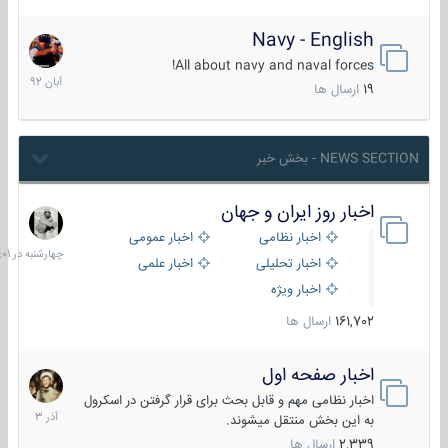
Navy - English
22
آبان
All about navy and naval forces!
1392
19
ارسال ها
NEWS SECTION - بخش خبر
اخبار روز ایران و جهان
چهارشنبه
در
اخبار نظامی
اخبار عمومی
06:01
اخبار تحلیلی
اخبار علمی
اخبار ویژه
161,702
ارسال ها
اخبار صفحه اول
7
آذر
اخبار نظامی مهم و قابل بحث برای قرار گرفتن در اسکرول
1403
به این بخش منتقل میشوند.
2,339
ارسال ها