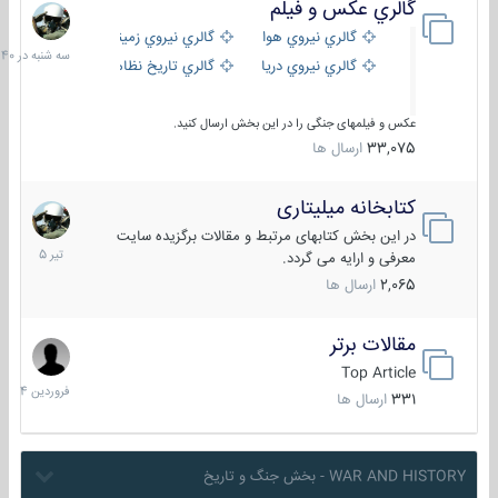
گالري عكس و فيلم
سه
شنبه
گالري نيروي هوايي
گالري نيروي زميني
در
گالري نيروي دريايي
گالري تاریخ نظامی
15:40
عکس و فیلمهای جنگی را در این بخش ارسال کنید.
33,075
ارسال ها
کتابخانه میلیتاری
16
تیر
در این بخش کتابهای مرتبط و مقالات برگزیده سایت
1405
معرفی و ارایه می گردد.
2,065
ارسال ها
مقالات برتر
29
فروردین
Top Article
1404
331
ارسال ها
WAR AND HISTORY - بخش جنگ و تاریخ