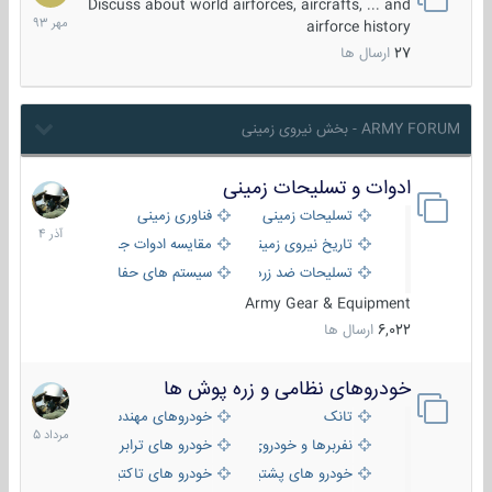
مهر
Discuss about world airforces, aircrafts, ... and
1393
airforce history
27
ارسال ها
ARMY FORUM - بخش نیروی زمینی
ادوات و تسلیحات زمینی
21
آذر
تسلیحات زمینی
فناوری زمینی
1404
تاریخ نیروی زمینی
مقایسه ادوات جنگی
تسلیحات ضد زره
سیستم های حفاظت فعال
Army Gear & Equipment
6,022
ارسال ها
خودروهای نظامی و زره پوش ها
2
مرداد
تانک
خودروهای مهندسی
1405
نفربرها و خودروی های رزمی پیاده نظام
خودرو های ترابری نظامی
خودرو های پشتیبانی آتش ، شناسایی و ضد تانک
خودرو های تاکتیکی نظامی