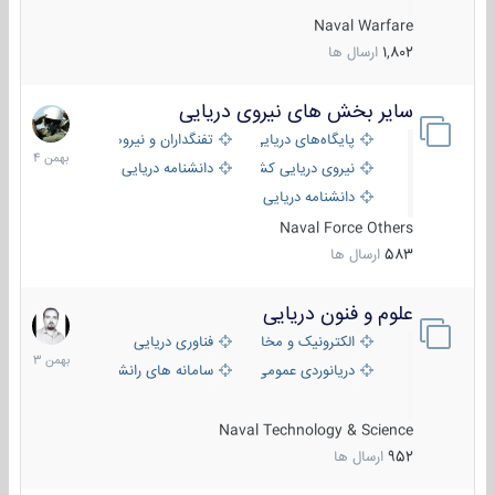
Naval Warfare
1,802
ارسال ها
سایر بخش های نیروی دریایی
22
بهمن
پایگاه‌های دریایی
تفنگداران و نیروهای ویژه‌ی دریایی
1404
نیروی دریایی کشورهای مختلف
دانشنامه دریایی
دانشنامه دریایی کپی
Naval Force Others
583
ارسال ها
علوم و فنون دریایی
6
بهمن
الکترونیک و مخابرات دریایی
فناوری دریایی
1403
دریانوردی عمومی
سامانه های رانشی دریایی
Naval Technology & Science
952
ارسال ها