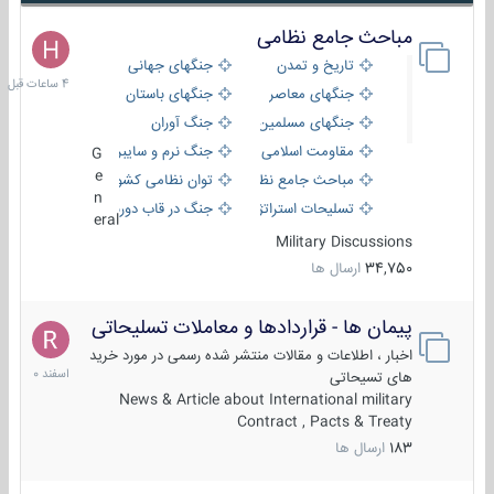
مباحث جامع نظامی
4
ساعات
تاریخ و تمدن
جنگهای جهانی
قبل
جنگهای معاصر
جنگهای باستان
جنگهای مسلمین
جنگ آوران
مقاومت اسلامی
جنگ نرم و سایبری
G
e
مباحث جامع نظامی
توان نظامی کشورها
n
تسلیحات استراتژیک
جنگ در قاب دوربین
eral
Military Discussions
34,750
ارسال ها
پیمان ها - قراردادها و معاملات تسلیحاتی
7
اسفند
اخبار ، اطلاعات و مقالات منتشر شده رسمی در مورد خرید
1400
های تسیحاتی
News & Article about International military
Contract , Pacts & Treaty
183
ارسال ها