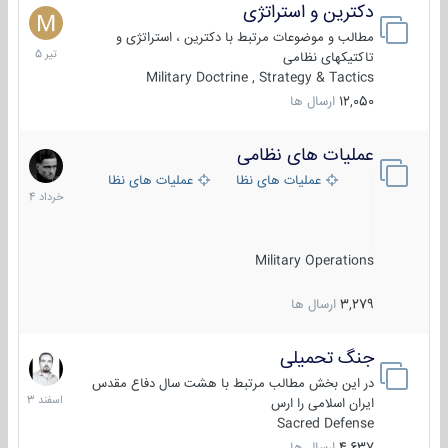
دکترین و استراتژی
27
تیر
مطالب و موضوعات مرتبط با دکترین ، استراتژی و
1405
تاکتیکهای نظامی
Military Doctrine , Strategy & Tactics
12,050
ارسال ها
عملیات های نظامی
5
خرداد
عملیات های نظامی ایران
عملیات های نظامی خارجی
1404
Military Operations
3,279
ارسال ها
جنگ تحمیلی
20
اسفند
در این بخش مطالب مرتبط با هشت سال دفاع مقدس
1403
ایران اسلامی را ارس
Sacred Defense