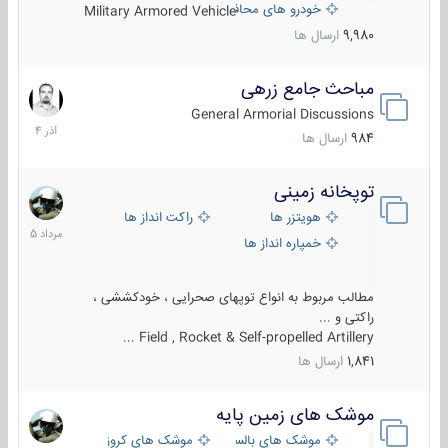
خودرو های محافظت شده
Military Armored Vehicle
9,980
ارسال ها
مباحث جامع زرهی
7
آذر
General Armorial Discussions
1404
984
ارسال ها
توپخانه زمینی
9
مرداد
هویتزر ها
راکت انداز ها
1405
خمپاره انداز ها
مطالب مربوط به انواع توپهای صحرایی ، خودکششی ،
راکتی و ...
Field , Rocket & Self-propelled Artillery ...
1,841
ارسال ها
موشک های زمین پایه
2
مرداد
موشک های بالستیک
موشک های کروز