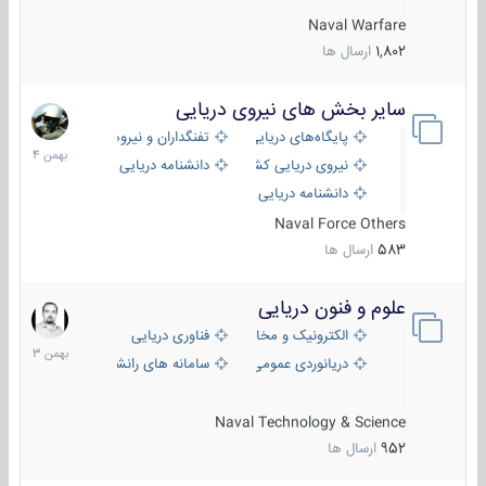
Naval Warfare
1,802
ارسال ها
سایر بخش های نیروی دریایی
22
بهمن
پایگاه‌های دریایی
تفنگداران و نیروهای ویژه‌ی دریایی
1404
نیروی دریایی کشورهای مختلف
دانشنامه دریایی
دانشنامه دریایی کپی
Naval Force Others
583
ارسال ها
علوم و فنون دریایی
6
بهمن
الکترونیک و مخابرات دریایی
فناوری دریایی
1403
دریانوردی عمومی
سامانه های رانشی دریایی
Naval Technology & Science
952
ارسال ها