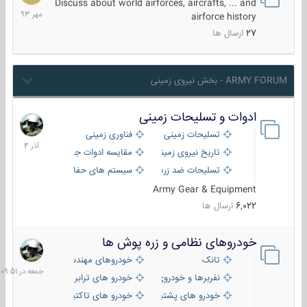
مهر
Discuss about world airforces, aircrafts, ... and
1393
airforce history
27
ارسال ها
ARMY FORUM - بخش نیروی زمینی
ادوات و تسلیحات زمینی
21
آذر
تسلیحات زمینی
فناوری زمینی
1404
تاریخ نیروی زمینی
مقایسه ادوات جنگی
تسلیحات ضد زره
سیستم های حفاظت فعال
Army Gear & Equipment
6,022
ارسال ها
خودروهای نظامی و زره پوش ها
جمعه
در
تانک
خودروهای مهندسی
09:51
نفربرها و خودروی های رزمی پیاده نظام
خودرو های ترابری نظامی
خودرو های پشتیبانی آتش ، شناسایی و ضد تانک
خودرو های تاکتیکی نظامی