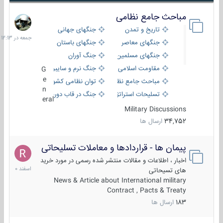
مباحث جامع نظامی
جمعه
در
تاریخ و تمدن
جنگهای جهانی
12:13
جنگهای معاصر
جنگهای باستان
جنگهای مسلمین
جنگ آوران
مقاومت اسلامی
جنگ نرم و سایبری
G
e
مباحث جامع نظامی
توان نظامی کشورها
n
تسلیحات استراتژیک
جنگ در قاب دوربین
eral
Military Discussions
34,752
ارسال ها
پیمان ها - قراردادها و معاملات تسلیحاتی
7
اسفند
اخبار ، اطلاعات و مقالات منتشر شده رسمی در مورد خرید
1400
های تسیحاتی
News & Article about International military
Contract , Pacts & Treaty
183
ارسال ها