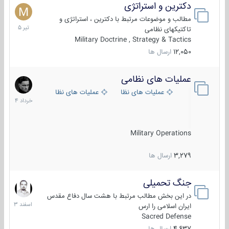
دکترین و استراتژی
27
تیر
مطالب و موضوعات مرتبط با دکترین ، استراتژی و
1405
تاکتیکهای نظامی
Military Doctrine , Strategy & Tactics
12,050
ارسال ها
عملیات های نظامی
5
خرداد
عملیات های نظامی ایران
عملیات های نظامی خارجی
1404
Military Operations
3,279
ارسال ها
جنگ تحمیلی
20
اسفند
در این بخش مطالب مرتبط با هشت سال دفاع مقدس
1403
ایران اسلامی را ارس
Sacred Defense