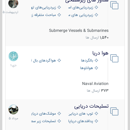
شناور های زیرسطحی
31
اردیب
زیردریایی‌های استراتژیک
زیردریایی‌های تهاجمی
1405
زیردریایی های سبک
مباحث متفرقه زیرسطحی
Submerge Vessels & Submarines
1,540
ارسال ها
هوا دریا
12
دی
بالگردها
هواگردهای بال ثابت
1401
هواناوها
Naval Aviation
373
ارسال ها
تسلیحات دریایی
2
مرداد
توپ های دریایی
موشک‌های دریایی
1405
پدافندهای دریاپایه
تسلیحات زیر سطحی