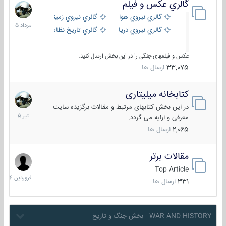
گالري عكس و فيلم
13
مرداد
گالري نيروي هوايي
گالري نيروي زميني
1405
گالري نيروي دريايي
گالري تاریخ نظامی
عکس و فیلمهای جنگی را در این بخش ارسال کنید.
33,075
ارسال ها
کتابخانه میلیتاری
16
تیر
در این بخش کتابهای مرتبط و مقالات برگزیده سایت
1405
معرفی و ارایه می گردد.
2,065
ارسال ها
مقالات برتر
29
فروردی
Top Article
1404
331
ارسال ها
WAR AND HISTORY - بخش جنگ و تاریخ