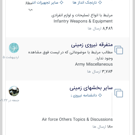
نارنجک انداز ها
سایر تجهیزات انفرادی
مطال
ب
مرتبط با انواع تسلیحات و لوازم انفرادی
Infantry Weapons & Equipment
8,489
ارسال ها
متفرقه نیروی زمینی
27
اردیب
مطالب مرتبط با موضوعاتی که در لیست فوق مشاهده
1405
وجود ندارد.
Army Miscellaneous
3,784
ارسال ها
سایر بخشهای زمینی
جمعه
در
دانشنامه نیروی زمینی
09:22
Air force Others Topics & Discussions
180
ارسال ها