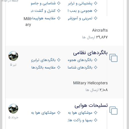
پشتیبانی و ترابری
شناسایی و جاسوسی
هجومی و بمب افکن
کنترل و گشت دریایی
تمرینی و آموزشی
مقایسه هواپیماها
Milit
ary
Aircrafts
29,867
ارسال ها
بالگردهای نظامی
22
تیر
بالگردهای هجومی
بالگردهای ترابری
1405
بالگردهای شناسایی
مقایسه بالگردها
Military Helicopters
2,108
ارسال ها
تسلیحات هوایی
30
خرداد
موشکهای هوا به هوا
موشکهای هوا به سطح
1405
بمبها و راکت های هوایی