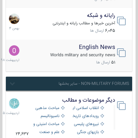
رایانه و شبکه
30
بهمن
آخرین خبرها و مطالب رایانه و اینترنتی
1404
6,045
ارسال ها
English News
10
اردیب
Worlds military and security news
1398
51
ارسال ها
NON-MILITARY FORUMS - سایر بخشها
دیگر موضوعات و مطالب
8
اردیب
انقلاب اسلامی ایران
مباحث مذهبی
1405
رویدادهای تاریخی و مذهبی
ناسیونالیسم
نیروهای پلیسی
مباحث امنیتی و اطلاعاتی
بازیهای جنگی
علم و صنعت
24,637