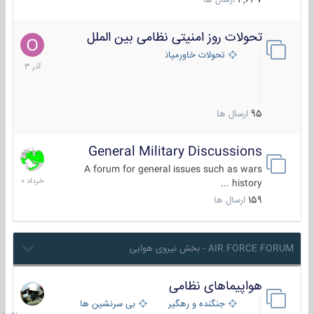
4,637
ارسال ها
تحولات روز امنیتی نظامی بین الملل
21
آذر
تحولات خاورمیانه
1403
95
ارسال ها
General Military Discussions
10
خرداد
A forum for general issues such as wars
1400
history ...
159
ارسال ها
AIR FORCE FORUM - بخش نیروی هوایی
هواپیماهای نظامی
جمعه
در
جنگنده و رهگیر
بی سرنشین ها
10:51