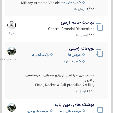
خودرو های محافظت شده
Military Armored Vehicle
9,982
ارسال ها
مباحث جامع زرهی
7
آذر
General Armorial Discussions
1404
984
ارسال ها
توپخانه زمینی
جمعه
در
هویتزر ها
راکت انداز ها
09:09
خمپاره انداز ها
مطالب مربوط به انواع توپهای صحرایی ، خودکششی ،
راکتی و ...
Field , Rocket & Self-propelled Artillery ...
1,842
ارسال ها
موشک های زمین پایه
2
مرداد
موشک های بالستیک
موشک های کروز