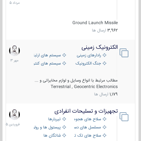
1405
Ground Launch Missile
3,962
ارسال ها
الکترونیک زمینی
1
مهر
رادارهای زمینی
سیستم های ارتباطی و جمع آوری اطلا
1403
جنگ الکترونیک
سیستم های کنترل آتش و تجهیزات الکت
مطالب مرتبط با انواع وسایل و لوازم مخابراتی و ...
Terrestrial , Geocentric Electronics
1,179
ارسال ها
تجهیزات و تسلیحات انفرادی
17
فروردی
سلاح های هجومی
تیربارها
1405
مسلسل های دستی
پیستول ها و رولورها
سلاح های تک تیر اندازی
شاتگان ها