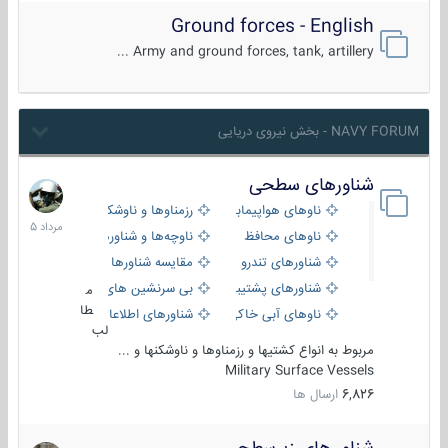
Ground forces - English
Army and ground forces, tank, artillery ...
NAVY FORUM - بخش نیروی دریایی
شناورهای سطحی
2
مرداد
ناوهای هواپیمابر و بالگرد بر
رزمناوها و ناوشکن‌ها
1405
ناوهای محافظ
ناوچه‌ها و شناورهای گشتی
شناورهای تندرو
مقایسه شناورها
شناورهای پشتیبانی
بی سرنشین های دریایی
م
طا
ناوهای آبی خاکی و نیروبر
شناورهای اطلاعاتی و جاسوسی
لب
مربوط به انواع کشتیها و رزمناوها و ناوشکنها و ...
Military Surface Vessels
6,826
ارسال ها