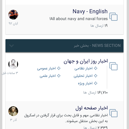
Navy - English
22
آبان
All about navy and naval forces!
1392
19
ارسال ها
NEWS SECTION - بخش خبر
اخبار روز ایران و جهان
3
ساعات
اخبار نظامی
اخبار عمومی
قبل
اخبار تحلیلی
اخبار علمی
اخبار ویژه
161,710
ارسال ها
اخبار صفحه اول
7
آذر
اخبار نظامی مهم و قابل بحث برای قرار گرفتن در اسکرول
1403
به این بخش منتقل میشوند.
2,339
ارسال ها