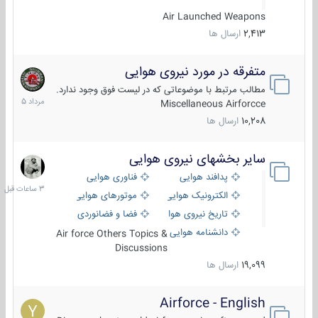
Air Launched Weapons
2,413
ارسال ها
متفرقه در مورد نیروی هوایی
7
مرداد
مطالب مرتبط با موضوعاتی که در لیست فوق وجود ندارد.
1405
Miscellaneous Airforcce
10,208
ارسال ها
سایر بخشهای نیروی هوایی
3
ساعات
پدافند هوایی
فناوری هوایی
قبل
الکترونیک هوایی
موتورهای هوایی
تاریخ نیروی هوایی
فضا و فضانوردی
دانشنامه هوایی
Air force Others Topics &
Discussions
19,099
ارسال ها
Airforce - English
15