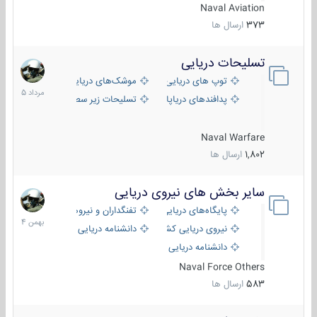
Naval Aviation
373
ارسال ها
تسلیحات دریایی
2
مرداد
توپ های دریایی
موشک‌های دریایی
1405
پدافندهای دریاپایه
تسلیحات زیر سطحی
Naval Warfare
1,802
ارسال ها
سایر بخش های نیروی دریایی
22
بهمن
پایگاه‌های دریایی
تفنگداران و نیروهای ویژه‌ی دریایی
1404
نیروی دریایی کشورهای مختلف
دانشنامه دریایی
دانشنامه دریایی کپی
Naval Force Others
583
ارسال ها