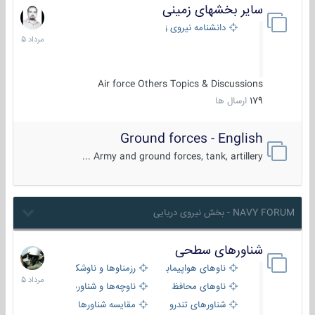
سایر بخشهای زمینی
9
مرداد
دانشنامه نیروی زمینی
1405
Air force Others Topics & Discussions
179
ارسال ها
Ground forces - English
Army and ground forces, tank, artillery ...
NAVY FORUM - بخش نیروی دریایی
شناورهای سطحی
2
مرداد
ناوهای هواپیمابر و بالگرد بر
رزمناوها و ناوشکن‌ها
1405
ناوهای محافظ
ناوچه‌ها و شناورهای گشتی
شناورهای تندرو
مقایسه شناورها