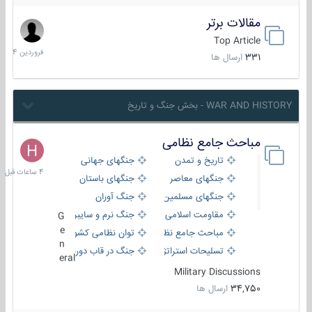
مقالات برتر
29
فروردین
Top Article
1404
331
ارسال ها
WAR AND HISTORY - بخش جنگ و تاریخ
مباحث جامع نظامی
4
ساعات
تاریخ و تمدن
جنگهای جهانی
قبل
جنگهای معاصر
جنگهای باستان
جنگهای مسلمین
جنگ آوران
مقاومت اسلامی
جنگ نرم و سایبری
G
e
مباحث جامع نظامی
توان نظامی کشورها
n
تسلیحات استراتژیک
جنگ در قاب دوربین
eral
Military Discussions
34,750
ارسال ها