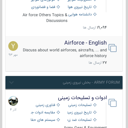
تاریخ نیروی هوایی
فضا و فضانوردی
دانشنامه هوایی
Air force Others Topics &
Discussions
19,094
ارسال ها
Airforce - English
15
مهر
Discuss about world airforces, aircrafts, ... and
1393
airforce history
27
ارسال ها
ARMY FORUM - بخش نیروی زمینی
ادوات و تسلیحات زمینی
21
آذر
تسلیحات زمینی
فناوری زمینی
1404
تاریخ نیروی زمینی
مقایسه ادوات جنگی
تسلیحات ضد زره
سیستم های حفاظت فعال
Army Gear & Equipment