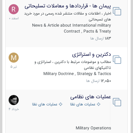
پیمان ها - قراردادها و معاملات تسلیحاتی
7
اسفند
اخبار ، اطلاعات و مقالات منتشر شده رسمی در مورد خرید
1400
های تسیحاتی
News & Article about International military
Contract , Pacts & Treaty
183
ارسال ها
دکترین و استراتژی
27
تیر
مطالب و موضوعات مرتبط با دکترین ، استراتژی و
1405
تاکتیکهای نظامی
Military Doctrine , Strategy & Tactics
12,050
ارسال ها
عملیات های نظامی
5
خرداد
عملیات های نظامی ایران
عملیات های نظامی خارجی
1404
Military Operations