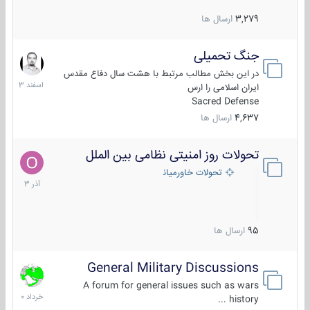
3,279
ارسال ها
جنگ تحمیلی
20
اسفند
در این بخش مطالب مرتبط با هشت سال دفاع مقدس
1403
ایران اسلامی را ارس
Sacred Defense
4,637
ارسال ها
تحولات روز امنیتی نظامی بین الملل
21
آذر
تحولات خاورمیانه
1403
95
ارسال ها
General Military Discussions
10
خرداد
A forum for general issues such as wars
1400
history ...