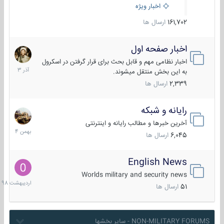
اخبار ویژه
161,702
ارسال ها
اخبار صفحه اول
7
آذر
اخبار نظامی مهم و قابل بحث برای قرار گرفتن در اسکرول
1403
به این بخش منتقل میشوند.
2,339
ارسال ها
رایانه و شبکه
30
بهمن
آخرین خبرها و مطالب رایانه و اینترنتی
1404
6,045
ارسال ها
English News
10
اردیبهش
Worlds military and security news
1398
51
ارسال ها
NON-MILITARY FORUMS - سایر بخشها