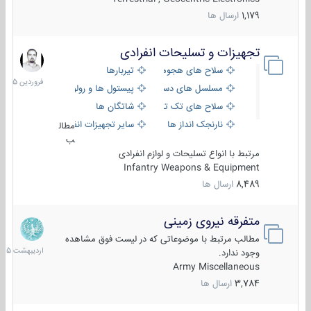
1,179
ارسال ها
تجهیزات و تسلیحات انفرادی
17
فروردین
سلاح های هجومی
تیربارها
1405
مسلسل های دستی
پیستول ها و رولورها
سلاح های تک تیر اندازی
شاتگان ها
نارنجک انداز ها
سایر تجهیزات انفرادی
مطال
ب
مرتبط با انواع تسلیحات و لوازم انفرادی
Infantry Weapons & Equipment
8,489
ارسال ها
متفرقه نیروی زمینی
27
اردیبهش
مطالب مرتبط با موضوعاتی که در لیست فوق مشاهده
1405
وجود ندارد.
Army Miscellaneous
3,784
ارسال ها