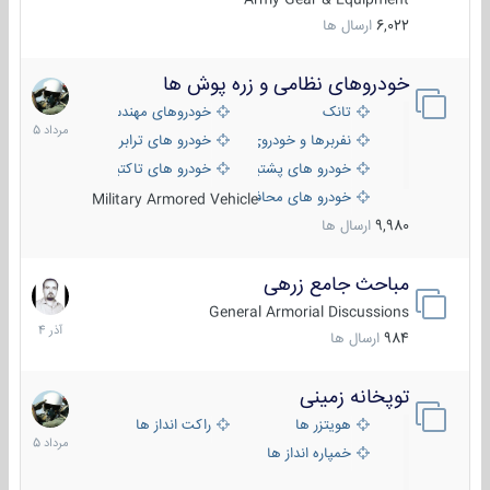
6,022
ارسال ها
خودروهای نظامی و زره پوش ها
2
مرداد
تانک
خودروهای مهندسی
1405
نفربرها و خودروی های رزمی پیاده نظام
خودرو های ترابری نظامی
خودرو های پشتیبانی آتش ، شناسایی و ضد تانک
خودرو های تاکتیکی نظامی
خودرو های محافظت شده
Military Armored Vehicle
9,980
ارسال ها
مباحث جامع زرهی
7
آذر
General Armorial Discussions
1404
984
ارسال ها
توپخانه زمینی
9
مرداد
هویتزر ها
راکت انداز ها
1405
خمپاره انداز ها