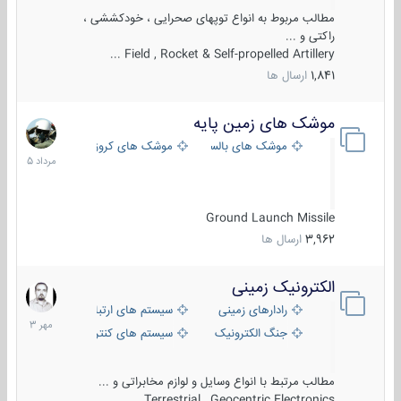
مطالب مربوط به انواع توپهای صحرایی ، خودکششی ،
راکتی و ...
Field , Rocket & Self-propelled Artillery ...
1,841
ارسال ها
موشک های زمین پایه
2
مرداد
موشک های بالستیک
موشک های کروز
1405
Ground Launch Missile
3,962
ارسال ها
الکترونیک زمینی
1
مهر
رادارهای زمینی
سیستم های ارتباطی و جمع آوری اطلاع
1403
جنگ الکترونیک
سیستم های کنترل آتش و تجهیزات الکتر
مطالب مرتبط با انواع وسایل و لوازم مخابراتی و ...
Terrestrial , Geocentric Electronics