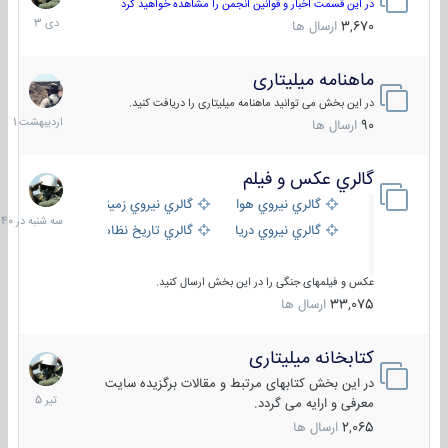
دی
در این قسمت اخبار و قوانین انجمن را مشاهده خواهید کرد
1403
3,670
ارسال ها
ماهنامه میلیتاری
30
اردیبهش
در این بخش می توانید ماهنامه میلیتاری را دریافت کنید.
1401
90
ارسال ها
گالري عكس و فيلم
سه
شنبه
گالري نيروي هوايي
گالري نيروي زميني
در
گالري نيروي دريايي
گالري تاریخ نظامی
15:40
عکس و فیلمهای جنگی را در این بخش ارسال کنید.
33,075
ارسال ها
کتابخانه میلیتاری
16
تیر
در این بخش کتابهای مرتبط و مقالات برگزیده سایت
1405
معرفی و ارایه می گردد.
2,065
ارسال ها