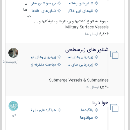
شناورهای پشتیبانی
بی سرنشین های دریایی
م
طا
ناوهای آبی خاکی و نیروبر
شناورهای اطلاعاتی و جاسوسی
لب
مربوط به انواع کشتیها و رزمناوها و ناوشکنها و ...
Military Surface Vessels
6,826
ارسال ها
شناور های زیرسطحی
31
اردیبهش
زیردریایی‌های استراتژیک
زیردریایی‌های تهاجمی
1405
زیردریایی های سبک
مباحث متفرقه زیرسطحی
Submerge Vessels & Submarines
1,540
ارسال ها
هوا دریا
12
دی
بالگردها
هواگردهای بال ثابت
1401
هواناوها