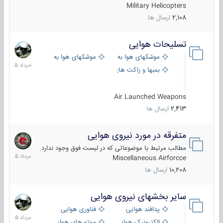
Military Helicopters
2,108
ارسال ها
تسلیحات هوایی
30
خرداد
موشکهای هوا به هوا
موشکهای هوا به سطح
1405
بمبها و راکت های هوایی
Air Launched Weapons
2,413
ارسال ها
متفرقه در مورد نیروی هوایی
7
مرداد
مطالب مرتبط با موضوعاتی که در لیست فوق وجود ندارد.
1405
Miscellaneous Airforcce
10,208
ارسال ها
سایر بخشهای نیروی هوایی
2
مرداد
پدافند هوایی
فناوری هوایی
1405
الکترونیک هوایی
موتورهای هوایی