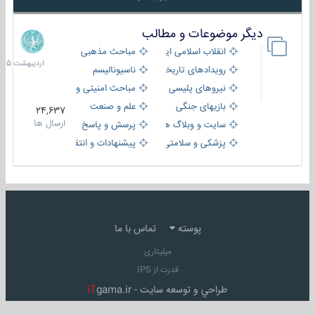
دیگر موضوعات و مطالب
8
اردیبهش
انقلاب اسلامی ایران
مباحث مذهبی
1405
رویدادهای تاریخی و مذهبی
ناسیونالیسم
نیروهای پلیسی
مباحث امنیتی و اطلاعاتی
بازیهای جنگی
علم و صنعت
24,637
ارسال ها
سایت و وبلاگ ها
پرسش و پاسخ
پزشکی و سلامتی
پیشنهادات و انتقادات
پوسته
تماس با ما
میلیتاری
قدرت از IPS
طراحي و توسعه سايت -
gama.ir
iT