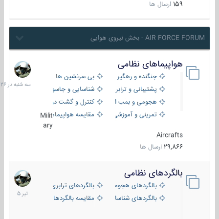
159
ارسال ها
AIR FORCE FORUM - بخش نیروی هوایی
هواپیماهای نظامی
سه
شنبه
جنگنده و رهگیر
بی سرنشین ها
در
پشتیبانی و ترابری
شناسایی و جاسوسی
18:26
هجومی و بمب افکن
کنترل و گشت دریایی
تمرینی و آموزشی
مقایسه هواپیماها
Milit
ary
Aircrafts
29,866
ارسال ها
بالگردهای نظامی
22
تیر
بالگردهای هجومی
بالگردهای ترابری
1405
بالگردهای شناسایی
مقایسه بالگردها