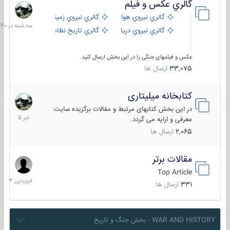
گالري عكس و فيلم
سه
شنبه
گالري نيروي هوايي
گالري نيروي زميني
در
گالري نيروي دريايي
گالري تاریخ نظامی
15:40
عکس و فیلمهای جنگی را در این بخش ارسال کنید.
33,075
ارسال ها
کتابخانه میلیتاری
16
تیر
در این بخش کتابهای مرتبط و مقالات برگزیده سایت
1405
معرفی و ارایه می گردد.
2,065
ارسال ها
مقالات برتر
29
فروردین
Top Article
1404
331
ارسال ها
WAR AND HISTORY - بخش جنگ و تاریخ