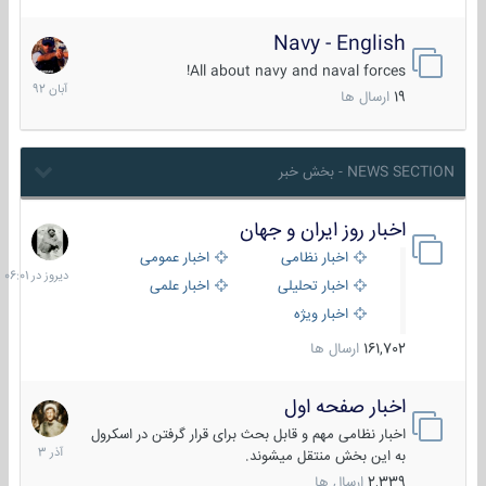
Navy - English
22
آبان
All about navy and naval forces!
1392
19
ارسال ها
NEWS SECTION - بخش خبر
اخبار روز ایران و جهان
دیروز
در
اخبار نظامی
اخبار عمومی
06:01
اخبار تحلیلی
اخبار علمی
اخبار ویژه
161,702
ارسال ها
اخبار صفحه اول
7
آذر
اخبار نظامی مهم و قابل بحث برای قرار گرفتن در اسکرول
1403
به این بخش منتقل میشوند.
2,339
ارسال ها