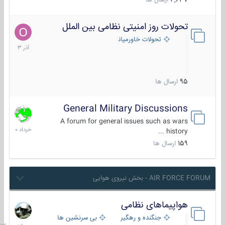
4,637
ارسال ها
تحولات روز امنیتی نظامی بین الملل
21
آذر
تحولات خاورمیانه
1403
95
ارسال ها
General Military Discussions
10
خرداد
A forum for general issues such as wars
1400
history ...
159
ارسال ها
AIR FORCE FORUM - بخش نیروی هوایی
هواپیماهای نظامی
سه
شنبه
جنگنده و رهگیر
بی سرنشین ها
در