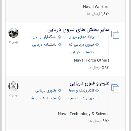
Naval Warfare
1,802
ارسال ها
سایر بخش های نیروی دریایی
22
بهمن
پایگاه‌های دریایی
تفنگداران و نیروهای ویژه‌ی دریایی
1404
نیروی دریایی کشورهای مختلف
دانشنامه دریایی
دانشنامه دریایی کپی
Naval Force Others
583
ارسال ها
علوم و فنون دریایی
6
بهمن
الکترونیک و مخابرات دریایی
فناوری دریایی
1403
دریانوردی عمومی
سامانه های رانشی دریایی
Naval Technology & Science
952
ارسال ها