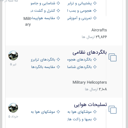
پشتیبانی و ترابری
شناسایی و جاسوسی
18:26
هجومی و بمب افکن
کنترل و گشت دریایی
تمرینی و آموزشی
مقایسه هواپیماها
Milit
ary
Aircrafts
29,866
ارسال ها
بالگردهای نظامی
22
تیر
بالگردهای هجومی
بالگردهای ترابری
1405
بالگردهای شناسایی
مقایسه بالگردها
Military Helicopters
2,108
ارسال ها
تسلیحات هوایی
30
خرداد
موشکهای هوا به هوا
موشکهای هوا به سطح
1405
بمبها و راکت های هوایی