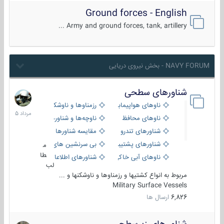
Ground forces - English
Army and ground forces, tank, artillery ...
NAVY FORUM - بخش نیروی دریایی
شناورهای سطحی
2
مرداد
ناوهای هواپیمابر و بالگرد بر
رزمناوها و ناوشکن‌ها
1405
ناوهای محافظ
ناوچه‌ها و شناورهای گشتی
شناورهای تندرو
مقایسه شناورها
شناورهای پشتیبانی
بی سرنشین های دریایی
م
طا
ناوهای آبی خاکی و نیروبر
شناورهای اطلاعاتی و جاسوسی
لب
مربوط به انواع کشتیها و رزمناوها و ناوشکنها و ...
Military Surface Vessels
6,826
ارسال ها