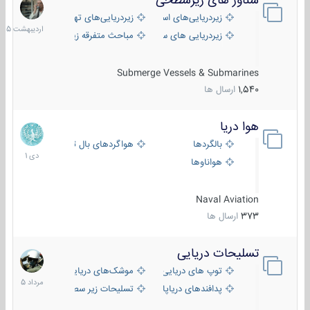
شناور های زیرسطحی
31
اردیبهش
زیردریایی‌های استراتژیک
زیردریایی‌های تهاجمی
1405
زیردریایی های سبک
مباحث متفرقه زیرسطحی
Submerge Vessels & Submarines
1,540
ارسال ها
هوا دریا
12
دی
بالگردها
هواگردهای بال ثابت
1401
هواناوها
Naval Aviation
373
ارسال ها
تسلیحات دریایی
2
مرداد
توپ های دریایی
موشک‌های دریایی
1405
پدافندهای دریاپایه
تسلیحات زیر سطحی