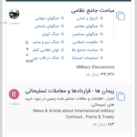
مباحث جامع نظامی
جمعه
در
تاریخ و تمدن
جنگهای جهانی
10:32
جنگهای معاصر
جنگهای باستان
جنگهای مسلمین
جنگ آوران
مقاومت اسلامی
جنگ نرم و سایبری
G
e
مباحث جامع نظامی
توان نظامی کشورها
n
تسلیحات استراتژیک
جنگ در قاب دوربین
eral
Military Discussions
34,747
ارسال ها
پیمان ها - قراردادها و معاملات تسلیحاتی
7
اسفند
اخبار ، اطلاعات و مقالات منتشر شده رسمی در مورد خرید
1400
های تسیحاتی
News & Article about International military
Contract , Pacts & Treaty
183
ارسال ها