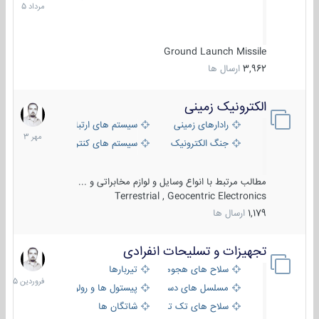
1405
Ground Launch Missile
3,962
ارسال ها
الکترونیک زمینی
1
مهر
رادارهای زمینی
سیستم های ارتباطی و جمع آوری اطلاع
1403
جنگ الکترونیک
سیستم های کنترل آتش و تجهیزات الکتر
مطالب مرتبط با انواع وسایل و لوازم مخابراتی و ...
Terrestrial , Geocentric Electronics
1,179
ارسال ها
تجهیزات و تسلیحات انفرادی
17
فروردین
سلاح های هجومی
تیربارها
1405
مسلسل های دستی
پیستول ها و رولورها
سلاح های تک تیر اندازی
شاتگان ها