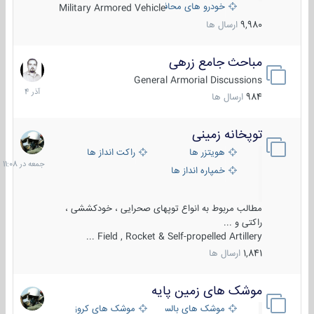
خودرو های محافظت شده
Military Armored Vehicle
9,980
ارسال ها
مباحث جامع زرهی
7
آذر
General Armorial Discussions
1404
984
ارسال ها
توپخانه زمینی
جمعه
در
هویتزر ها
راکت انداز ها
11:08
خمپاره انداز ها
مطالب مربوط به انواع توپهای صحرایی ، خودکششی ،
راکتی و ...
Field , Rocket & Self-propelled Artillery ...
1,841
ارسال ها
موشک های زمین پایه
2
مرداد
موشک های بالستیک
موشک های کروز