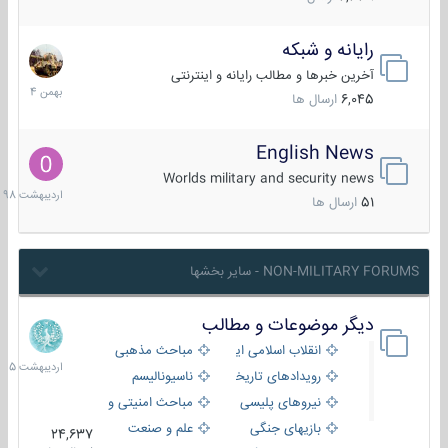
رایانه و شبکه
30
بهمن
آخرین خبرها و مطالب رایانه و اینترنتی
1404
6,045
ارسال ها
English News
10
اردیبهش
Worlds military and security news
1398
51
ارسال ها
NON-MILITARY FORUMS - سایر بخشها
دیگر موضوعات و مطالب
8
اردیبهش
انقلاب اسلامی ایران
مباحث مذهبی
1405
رویدادهای تاریخی و مذهبی
ناسیونالیسم
نیروهای پلیسی
مباحث امنیتی و اطلاعاتی
بازیهای جنگی
علم و صنعت
24,637