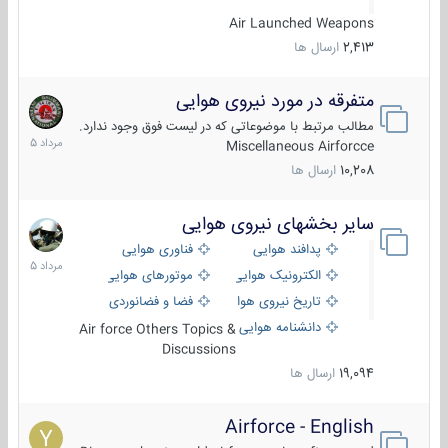
Air Launched Weapons
2,413
ارسال ها
متفرقه در مورد نیروی هوایی
7
مرداد
مطالب مرتبط با موضوعاتی که در لیست فوق وجود ندارد.
1405
Miscellaneous Airforcce
10,208
ارسال ها
سایر بخشهای نیروی هوایی
2
مرداد
پدافند هوایی
فناوری هوایی
1405
الکترونیک هوایی
موتورهای هوایی
تاریخ نیروی هوایی
فضا و فضانوردی
دانشنامه هوایی
Air force Others Topics &
Discussions
19,094
ارسال ها
Airforce - English
15