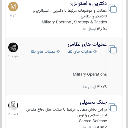
دکترین و استراتژی
27
تیر
مطالب و موضوعات مرتبط با دکترین ، استراتژی و
1405
تاکتیکهای نظامی
Military Doctrine , Strategy & Tactics
12,050
ارسال ها
عملیات های نظامی
5
خرداد
عملیات های نظامی ایران
عملیات های نظامی خارجی
1404
Military Operations
3,279
ارسال ها
جنگ تحمیلی
20
اسفند
در این بخش مطالب مرتبط با هشت سال دفاع مقدس
1403
ایران اسلامی را ارس
Sacred Defense