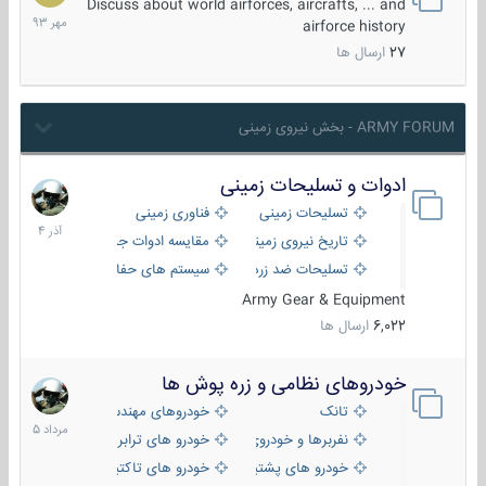
مهر
Discuss about world airforces, aircrafts, ... and
1393
airforce history
27
ارسال ها
ARMY FORUM - بخش نیروی زمینی
ادوات و تسلیحات زمینی
21
آذر
تسلیحات زمینی
فناوری زمینی
1404
تاریخ نیروی زمینی
مقایسه ادوات جنگی
تسلیحات ضد زره
سیستم های حفاظت فعال
Army Gear & Equipment
6,022
ارسال ها
خودروهای نظامی و زره پوش ها
2
مرداد
تانک
خودروهای مهندسی
1405
نفربرها و خودروی های رزمی پیاده نظام
خودرو های ترابری نظامی
خودرو های پشتیبانی آتش ، شناسایی و ضد تانک
خودرو های تاکتیکی نظامی