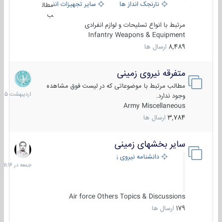
نارنجک انداز ها
سایر تجهیزات انفرادی
مطال
ب
مرتبط با انواع تسلیحات و لوازم انفرادی
Infantry Weapons & Equipment
8,489
ارسال ها
متفرقه نیروی زمینی
27
اردیبهش
مطالب مرتبط با موضوعاتی که در لیست فوق مشاهده
1405
وجود ندارد.
Army Miscellaneous
3,784
ارسال ها
سایر بخشهای زمینی
جمعه
در
دانشنامه نیروی زمینی
11:16
Air force Others Topics & Discussions
179
ارسال ها