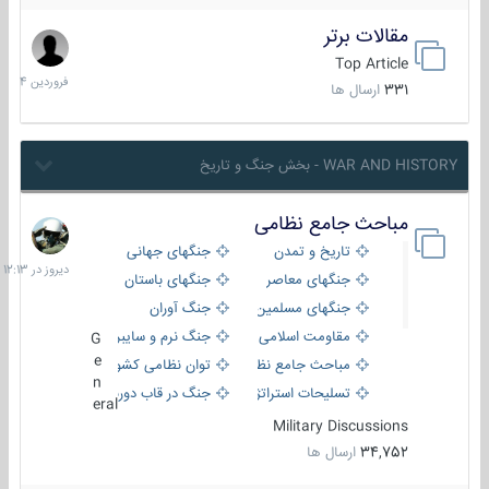
مقالات برتر
29
فروردین
Top Article
1404
331
ارسال ها
WAR AND HISTORY - بخش جنگ و تاریخ
مباحث جامع نظامی
دیروز
در
تاریخ و تمدن
جنگهای جهانی
12:13
جنگهای معاصر
جنگهای باستان
جنگهای مسلمین
جنگ آوران
مقاومت اسلامی
جنگ نرم و سایبری
G
e
مباحث جامع نظامی
توان نظامی کشورها
n
تسلیحات استراتژیک
جنگ در قاب دوربین
eral
Military Discussions
34,752
ارسال ها