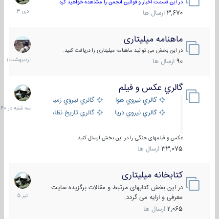
دی
در این قسمت اخبار و قوانین انجمن را مشاهده خواهید کرد
1403
3,670
ارسال ها
ماهنامه میلیتاری
30
اردیبهش
در این بخش می توانید ماهنامه میلیتاری را دریافت کنید.
1401
90
ارسال ها
گالري عكس و فيلم
سه
شنبه
گالري نيروي هوايي
گالري نيروي زميني
در
گالري نيروي دريايي
گالري تاریخ نظامی
15:40
عکس و فیلمهای جنگی را در این بخش ارسال کنید.
33,075
ارسال ها
کتابخانه میلیتاری
16
تیر
در این بخش کتابهای مرتبط و مقالات برگزیده سایت
1405
معرفی و ارایه می گردد.
2,065
ارسال ها