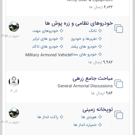
6,022
ارسال ها
خودروهای نظامی و زره پوش ها
دیروز
در
تانک
خودروهای مهندسی
09:51
نفربرها و خودروی های رزمی پیاده نظام
خودرو های ترابری نظامی
خودرو های پشتیبانی آتش ، شناسایی و ضد تانک
خودرو های تاکتیکی نظامی
خودرو های محافظت شده
Military Armored Vehicle
9,982
ارسال ها
مباحث جامع زرهی
7
آذر
General Armorial Discussions
1404
984
ارسال ها
توپخانه زمینی
دیروز
در
هویتزر ها
راکت انداز ها
09:09
خمپاره انداز ها