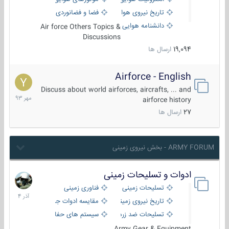
تاریخ نیروی هوایی
فضا و فضانوردی
دانشنامه هوایی
Air force Others Topics &
Discussions
19,094
ارسال ها
Airforce - English
15
مهر
Discuss about world airforces, aircrafts, ... and
1393
airforce history
27
ارسال ها
ARMY FORUM - بخش نیروی زمینی
ادوات و تسلیحات زمینی
21
آذر
تسلیحات زمینی
فناوری زمینی
1404
تاریخ نیروی زمینی
مقایسه ادوات جنگی
تسلیحات ضد زره
سیستم های حفاظت فعال
Army Gear & Equipment