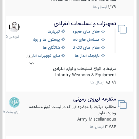
1,179
ارسال ها
تجهیزات و تسلیحات انفرادی
17
فروردین
سلاح های هجومی
تیربارها
1405
مسلسل های دستی
پیستول ها و رولورها
سلاح های تک تیر اندازی
شاتگان ها
نارنجک انداز ها
سایر تجهیزات انفرادی
مطال
ب
مرتبط با انواع تسلیحات و لوازم انفرادی
Infantry Weapons & Equipment
8,489
ارسال ها
متفرقه نیروی زمینی
27
اردیبهش
مطالب مرتبط با موضوعاتی که در لیست فوق مشاهده
1405
وجود ندارد.
Army Miscellaneous
3,784
ارسال ها