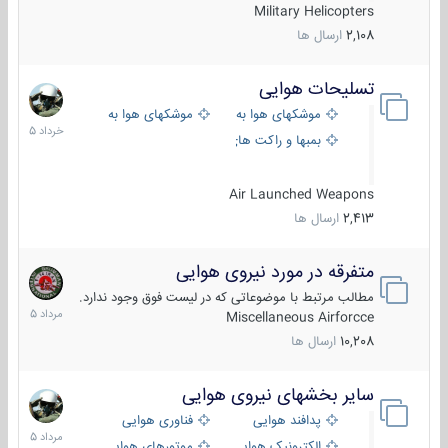
Military Helicopters
2,108
ارسال ها
تسلیحات هوایی
30
خرداد
موشکهای هوا به هوا
موشکهای هوا به سطح
1405
بمبها و راکت های هوایی
Air Launched Weapons
2,413
ارسال ها
متفرقه در مورد نیروی هوایی
7
مرداد
مطالب مرتبط با موضوعاتی که در لیست فوق وجود ندارد.
1405
Miscellaneous Airforcce
10,208
ارسال ها
سایر بخشهای نیروی هوایی
2
مرداد
پدافند هوایی
فناوری هوایی
1405
الکترونیک هوایی
موتورهای هوایی