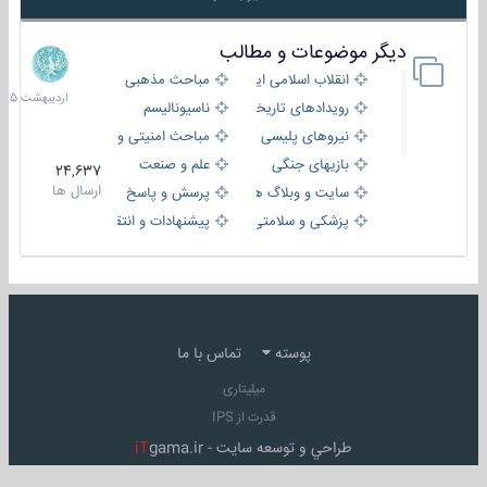
دیگر موضوعات و مطالب
8
اردیبهش
انقلاب اسلامی ایران
مباحث مذهبی
1405
رویدادهای تاریخی و مذهبی
ناسیونالیسم
نیروهای پلیسی
مباحث امنیتی و اطلاعاتی
بازیهای جنگی
علم و صنعت
24,637
ارسال ها
سایت و وبلاگ ها
پرسش و پاسخ
پزشکی و سلامتی
پیشنهادات و انتقادات
پوسته
تماس با ما
میلیتاری
قدرت از IPS
طراحي و توسعه سايت -
gama.ir
iT