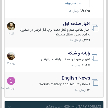
اخبار ویژه
161,705
ارسال ها
اخبار صفحه اول
7
آذر
اخبار نظامی مهم و قابل بحث برای قرار گرفتن در اسکرول
1403
به این بخش منتقل میشوند.
2,339
ارسال ها
رایانه و شبکه
30
بهمن
آخرین خبرها و مطالب رایانه و اینترنتی
1404
6,045
ارسال ها
English News
10
اردیبهش
Worlds military and security news
1398
51
ارسال ها
NON-MILITARY FORUMS - سایر بخشها