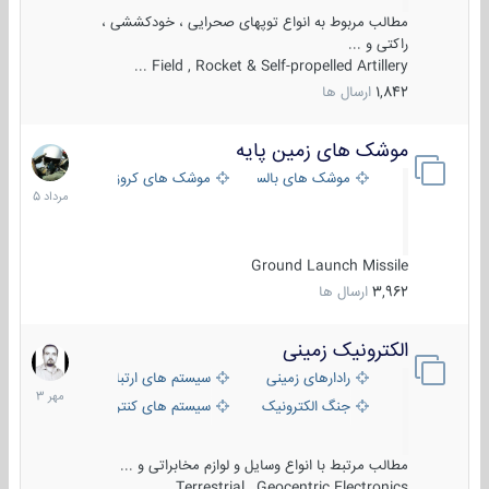
مطالب مربوط به انواع توپهای صحرایی ، خودکششی ،
راکتی و ...
Field , Rocket & Self-propelled Artillery ...
1,842
ارسال ها
موشک های زمین پایه
2
مرداد
موشک های بالستیک
موشک های کروز
1405
Ground Launch Missile
3,962
ارسال ها
الکترونیک زمینی
1
مهر
رادارهای زمینی
سیستم های ارتباطی و جمع آوری اطلاع
1403
جنگ الکترونیک
سیستم های کنترل آتش و تجهیزات الکتر
مطالب مرتبط با انواع وسایل و لوازم مخابراتی و ...
Terrestrial , Geocentric Electronics