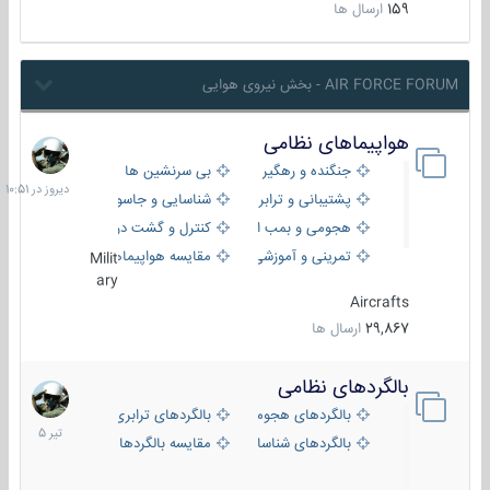
159
ارسال ها
AIR FORCE FORUM - بخش نیروی هوایی
هواپیماهای نظامی
دیروز
در
جنگنده و رهگیر
بی سرنشین ها
10:51
پشتیبانی و ترابری
شناسایی و جاسوسی
هجومی و بمب افکن
کنترل و گشت دریایی
تمرینی و آموزشی
مقایسه هواپیماها
Milit
ary
Aircrafts
29,867
ارسال ها
بالگردهای نظامی
22
تیر
بالگردهای هجومی
بالگردهای ترابری
1405
بالگردهای شناسایی
مقایسه بالگردها