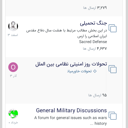
3,279
ارسال ها
جنگ تحمیلی
20
اسفند
در این بخش مطالب مرتبط با هشت سال دفاع مقدس
1403
ایران اسلامی را ارس
Sacred Defense
4,637
ارسال ها
تحولات روز امنیتی نظامی بین الملل
21
آذر
تحولات خاورمیانه
1403
95
ارسال ها
General Military Discussions
10
خرداد
A forum for general issues such as wars
1400
history ...