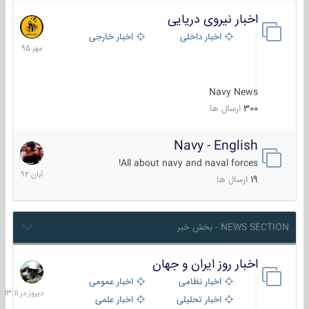
اخبار نیروی دریایی
27
مهر
اخبار داخلی
اخبار خارجی
1395
Navy News
300
ارسال ها
Navy - English
22
آبان
All about navy and naval forces!
1392
19
ارسال ها
NEWS SECTION - بخش خبر
اخبار روز ایران و جهان
دیروز
در
اخبار نظامی
اخبار عمومی
13:11
اخبار تحلیلی
اخبار علمی