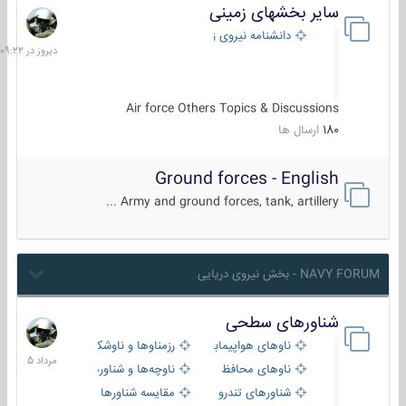
سایر بخشهای زمینی
دیروز
در
دانشنامه نیروی زمینی
09:22
Air force Others Topics & Discussions
180
ارسال ها
Ground forces - English
Army and ground forces, tank, artillery ...
NAVY FORUM - بخش نیروی دریایی
شناورهای سطحی
2
مرداد
ناوهای هواپیمابر و بالگرد بر
رزمناوها و ناوشکن‌ها
1405
ناوهای محافظ
ناوچه‌ها و شناورهای گشتی
شناورهای تندرو
مقایسه شناورها