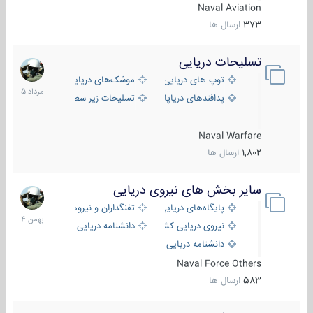
Naval Aviation
373
ارسال ها
تسلیحات دریایی
2
مرداد
توپ های دریایی
موشک‌های دریایی
1405
پدافندهای دریاپایه
تسلیحات زیر سطحی
Naval Warfare
1,802
ارسال ها
سایر بخش های نیروی دریایی
22
بهمن
پایگاه‌های دریایی
تفنگداران و نیروهای ویژه‌ی دریایی
1404
نیروی دریایی کشورهای مختلف
دانشنامه دریایی
دانشنامه دریایی کپی
Naval Force Others
583
ارسال ها