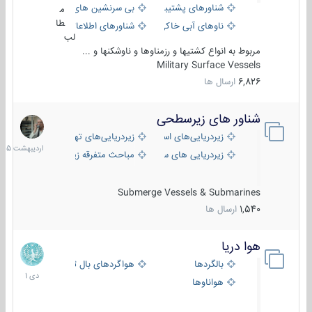
شناورهای پشتیبانی
بی سرنشین های دریایی
م
طا
ناوهای آبی خاکی و نیروبر
شناورهای اطلاعاتی و جاسوسی
لب
مربوط به انواع کشتیها و رزمناوها و ناوشکنها و ...
Military Surface Vessels
6,826
ارسال ها
شناور های زیرسطحی
31
اردیبهش
زیردریایی‌های استراتژیک
زیردریایی‌های تهاجمی
1405
زیردریایی های سبک
مباحث متفرقه زیرسطحی
Submerge Vessels & Submarines
1,540
ارسال ها
هوا دریا
12
دی
بالگردها
هواگردهای بال ثابت
1401
هواناوها