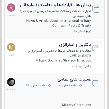
پیمان ها - قراردادها و معاملات تسلیحاتی
7
اسفند
اخبار ، اطلاعات و مقالات منتشر شده رسمی در مورد خرید
1400
های تسیحاتی
News & Article about International military
Contract , Pacts & Treaty
183
ارسال ها
دکترین و استراتژی
27
تیر
مطالب و موضوعات مرتبط با دکترین ، استراتژی و
1405
تاکتیکهای نظامی
Military Doctrine , Strategy & Tactics
12,050
ارسال ها
عملیات های نظامی
5
خرداد
عملیات های نظامی ایران
عملیات های نظامی خارجی
1404
Military Operations