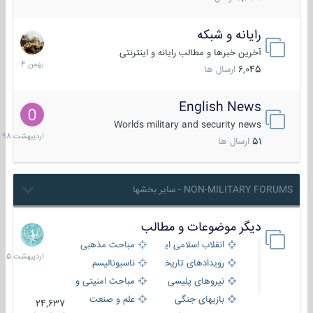
رایانه و شبکه
30
بهمن
آخرین خبرها و مطالب رایانه و اینترنتی
1404
6,045
ارسال ها
English News
10
اردیبهش
Worlds military and security news
1398
51
ارسال ها
NON-MILITARY FORUMS - سایر بخشها
دیگر موضوعات و مطالب
8
اردیبهش
انقلاب اسلامی ایران
مباحث مذهبی
1405
رویدادهای تاریخی و مذهبی
ناسیونالیسم
نیروهای پلیسی
مباحث امنیتی و اطلاعاتی
بازیهای جنگی
علم و صنعت
24,637