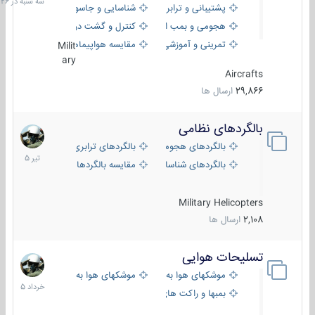
پشتیبانی و ترابری
شناسایی و جاسوسی
18:26
هجومی و بمب افکن
کنترل و گشت دریایی
تمرینی و آموزشی
مقایسه هواپیماها
Milit
ary
Aircrafts
29,866
ارسال ها
بالگردهای نظامی
22
تیر
بالگردهای هجومی
بالگردهای ترابری
1405
بالگردهای شناسایی
مقایسه بالگردها
Military Helicopters
2,108
ارسال ها
تسلیحات هوایی
30
خرداد
موشکهای هوا به هوا
موشکهای هوا به سطح
1405
بمبها و راکت های هوایی