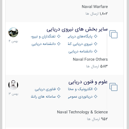
Naval Warfare
1,802
ارسال ها
سایر بخش های نیروی دریایی
22
بهمن
پایگاه‌های دریایی
تفنگداران و نیروهای ویژه‌ی دریایی
1404
نیروی دریایی کشورهای مختلف
دانشنامه دریایی
دانشنامه دریایی کپی
Naval Force Others
583
ارسال ها
علوم و فنون دریایی
6
بهمن
الکترونیک و مخابرات دریایی
فناوری دریایی
1403
دریانوردی عمومی
سامانه های رانشی دریایی
Naval Technology & Science
952
ارسال ها