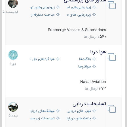
شناور های زیرسطحی
31
اردیبهش
زیردریایی‌های استراتژیک
زیردریایی‌های تهاجمی
1405
زیردریایی های سبک
مباحث متفرقه زیرسطحی
Submerge Vessels & Submarines
1,540
ارسال ها
هوا دریا
12
دی
بالگردها
هواگردهای بال ثابت
1401
هواناوها
Naval Aviation
373
ارسال ها
تسلیحات دریایی
2
مرداد
توپ های دریایی
موشک‌های دریایی
1405
پدافندهای دریاپایه
تسلیحات زیر سطحی