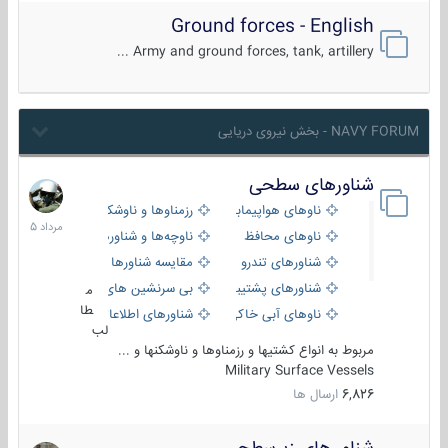
Ground forces - English
Army and ground forces, tank, artillery ...
NAVY FORUM - بخش نیروی دریایی
شناورهای سطحی
2
مرداد
ناوهای هواپیمابر و بالگرد بر
رزمناوها و ناوشکن‌ها
1405
ناوهای محافظ
ناوچه‌ها و شناورهای گشتی
شناورهای تندرو
مقایسه شناورها
شناورهای پشتیبانی
بی سرنشین های دریایی
م
طا
ناوهای آبی خاکی و نیروبر
شناورهای اطلاعاتی و جاسوسی
لب
مربوط به انواع کشتیها و رزمناوها و ناوشکنها و ...
Military Surface Vessels
6,826
ارسال ها