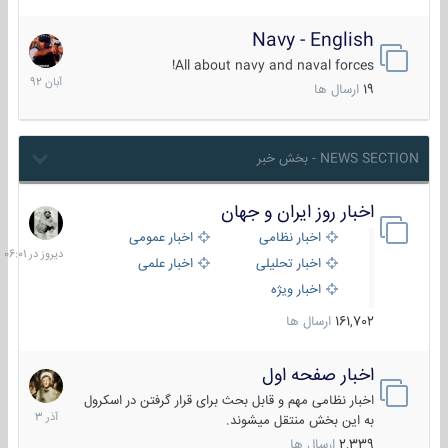
Navy - English
22
آبان
All about navy and naval forces!
1392
19
ارسال ها
NEWS SECTION - بخش خبر
اخبار روز ایران و جهان
دیروز
در
اخبار نظامی
اخبار عمومی
06:01
اخبار تحلیلی
اخبار علمی
اخبار ویژه
161,702
ارسال ها
اخبار صفحه اول
7
آذر
اخبار نظامی مهم و قابل بحث برای قرار گرفتن در اسکرول
1403
به این بخش منتقل میشوند.
2,339
ارسال ها