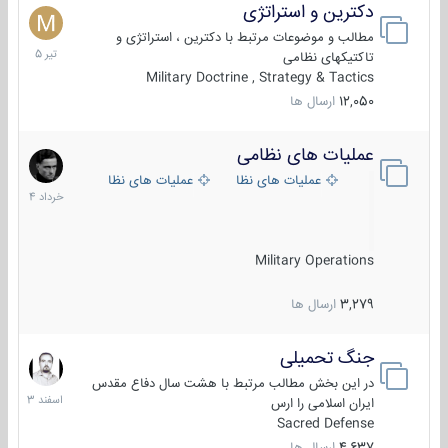
دکترین و استراتژی
27
تیر
مطالب و موضوعات مرتبط با دکترین ، استراتژی و
1405
تاکتیکهای نظامی
Military Doctrine , Strategy & Tactics
12,050
ارسال ها
عملیات های نظامی
5
خرداد
عملیات های نظامی ایران
عملیات های نظامی خارجی
1404
Military Operations
3,279
ارسال ها
جنگ تحمیلی
20
اسفند
در این بخش مطالب مرتبط با هشت سال دفاع مقدس
1403
ایران اسلامی را ارس
Sacred Defense