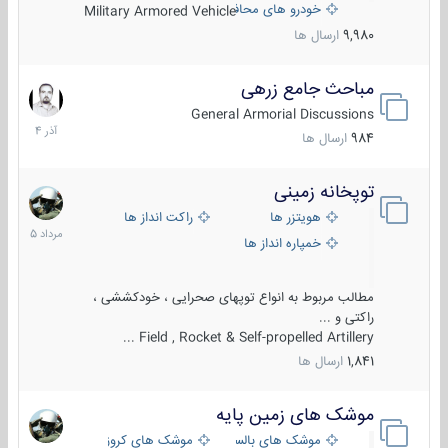
خودرو های محافظت شده
Military Armored Vehicle
9,980
ارسال ها
مباحث جامع زرهی
7
آذر
General Armorial Discussions
1404
984
ارسال ها
توپخانه زمینی
9
مرداد
هویتزر ها
راکت انداز ها
1405
خمپاره انداز ها
مطالب مربوط به انواع توپهای صحرایی ، خودکششی ،
راکتی و ...
Field , Rocket & Self-propelled Artillery ...
1,841
ارسال ها
موشک های زمین پایه
2
مرداد
موشک های بالستیک
موشک های کروز