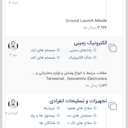
1405
Ground Launch Missile
3,962
ارسال ها
الکترونیک زمینی
1
مهر
رادارهای زمینی
سیستم های ارتباطی و جمع آوری اطلاع
1403
جنگ الکترونیک
سیستم های کنترل آتش و تجهیزات الکتر
مطالب مرتبط با انواع وسایل و لوازم مخابراتی و ...
Terrestrial , Geocentric Electronics
1,179
ارسال ها
تجهیزات و تسلیحات انفرادی
17
فروردین
سلاح های هجومی
تیربارها
1405
مسلسل های دستی
پیستول ها و رولورها
سلاح های تک تیر اندازی
شاتگان ها