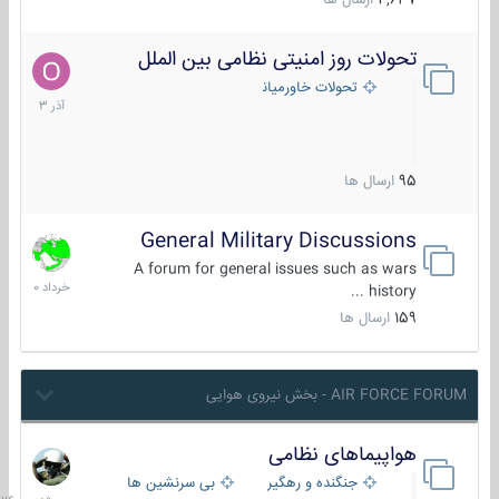
4,637
ارسال ها
تحولات روز امنیتی نظامی بین الملل
21
آذر
تحولات خاورمیانه
1403
95
ارسال ها
General Military Discussions
10
خرداد
A forum for general issues such as wars
1400
history ...
159
ارسال ها
AIR FORCE FORUM - بخش نیروی هوایی
هواپیماهای نظامی
سه
شنبه
جنگنده و رهگیر
بی سرنشین ها
در