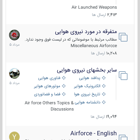
Air Launched Weapons
2,413
ارسال ها
متفرقه در مورد نیروی هوایی
7
مرداد
مطالب مرتبط با موضوعاتی که در لیست فوق وجود ندارد.
1405
Miscellaneous Airforcce
10,208
ارسال ها
سایر بخشهای نیروی هوایی
2
مرداد
پدافند هوایی
فناوری هوایی
1405
الکترونیک هوایی
موتورهای هوایی
تاریخ نیروی هوایی
فضا و فضانوردی
دانشنامه هوایی
Air force Others Topics &
Discussions
19,094
ارسال ها
Airforce - English
15