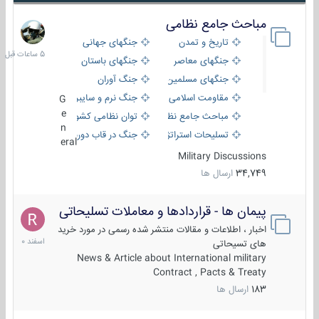
مباحث جامع نظامی
5
ساعات
تاریخ و تمدن
جنگهای جهانی
قبل
جنگهای معاصر
جنگهای باستان
جنگهای مسلمین
جنگ آوران
مقاومت اسلامی
جنگ نرم و سایبری
G
e
مباحث جامع نظامی
توان نظامی کشورها
n
تسلیحات استراتژیک
جنگ در قاب دوربین
eral
Military Discussions
34,749
ارسال ها
پیمان ها - قراردادها و معاملات تسلیحاتی
7
اسفند
اخبار ، اطلاعات و مقالات منتشر شده رسمی در مورد خرید
1400
های تسیحاتی
News & Article about International military
Contract , Pacts & Treaty
183
ارسال ها