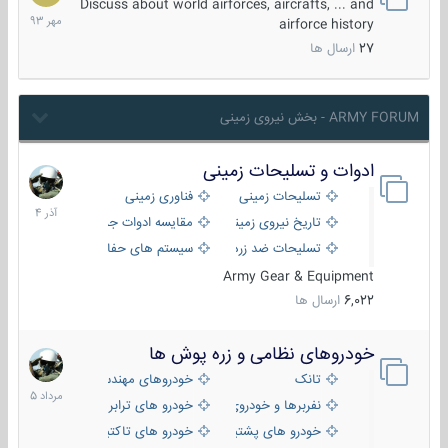
مهر
Discuss about world airforces, aircrafts, ... and
1393
airforce history
27
ارسال ها
ARMY FORUM - بخش نیروی زمینی
ادوات و تسلیحات زمینی
21
آذر
تسلیحات زمینی
فناوری زمینی
1404
تاریخ نیروی زمینی
مقایسه ادوات جنگی
تسلیحات ضد زره
سیستم های حفاظت فعال
Army Gear & Equipment
6,022
ارسال ها
خودروهای نظامی و زره پوش ها
2
مرداد
تانک
خودروهای مهندسی
1405
نفربرها و خودروی های رزمی پیاده نظام
خودرو های ترابری نظامی
خودرو های پشتیبانی آتش ، شناسایی و ضد تانک
خودرو های تاکتیکی نظامی