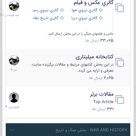
گالري عكس و فيلم
سه
شنبه
گالري نيروي هوايي
گالري نيروي زميني
در
گالري نيروي دريايي
گالري تاریخ نظامی
15:40
عکس و فیلمهای جنگی را در این بخش ارسال کنید.
33,075
ارسال ها
کتابخانه میلیتاری
16
تیر
در این بخش کتابهای مرتبط و مقالات برگزیده سایت
1405
معرفی و ارایه می گردد.
2,065
ارسال ها
مقالات برتر
29
فروردین
Top Article
1404
331
ارسال ها
WAR AND HISTORY - بخش جنگ و تاریخ