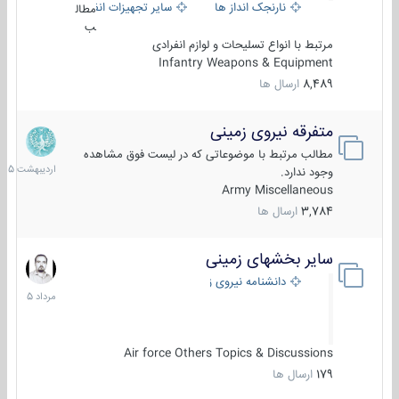
نارنجک انداز ها
سایر تجهیزات انفرادی
مطال
ب
مرتبط با انواع تسلیحات و لوازم انفرادی
Infantry Weapons & Equipment
8,489
ارسال ها
متفرقه نیروی زمینی
27
اردیبهش
مطالب مرتبط با موضوعاتی که در لیست فوق مشاهده
1405
وجود ندارد.
Army Miscellaneous
3,784
ارسال ها
سایر بخشهای زمینی
9
مرداد
دانشنامه نیروی زمینی
1405
Air force Others Topics & Discussions
179
ارسال ها