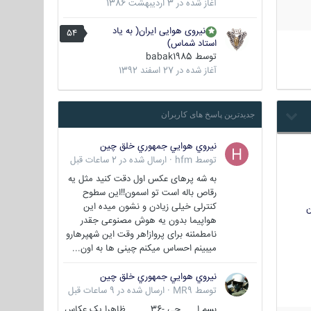
آغاز شده در
3 اردیبهشت 1386
نیروی هوایی ایران( به یاد
54
استاد شماس)
توسط
babak1985
آغاز شده در
27 اسفند 1392
جدیدترین پاسخ های کاربران
نيروي هوايي جمهوري خلق چين
توسط
hfm
·
ارسال شده در
2 ساعات قبل
به شه پرهای عکس اول دقت کنید مثل یه
رقاص باله است تو اسمون!!این سطوح
کنترلی خیلی زیادن و نشون میده این
ن
هواپیما بدون یه هوش مصنوعی جقدر
نامطمئنه برای پرواز!هر وقت این شهپرهارو
میبینم احساس میکنم چینی ها به اون...
نيروي هوايي جمهوري خلق چين
توسط
MR9
·
ارسال شده در
9 ساعات قبل
بسم ا... جی -36 ظاهرا یک عکاس