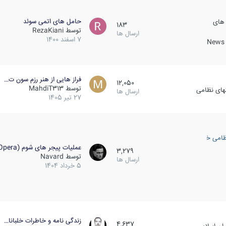
حامل های اتمی سوئد
 های
183
توسط
RezaKiani
ارسال ها
7 اسفند 1400
News &
فراز هایی از هنر رزم سون ت…
12,050
توسط
MahdiT313
کهای نظامی
ارسال ها
27 تیر 1405
ظامی خارجی
عملیات پیجر های شوم (Opera…
3,279
توسط
Navard
ارسال ها
5 خرداد 1404
زندگی نامه و خاطرات خلبانا…
4,637