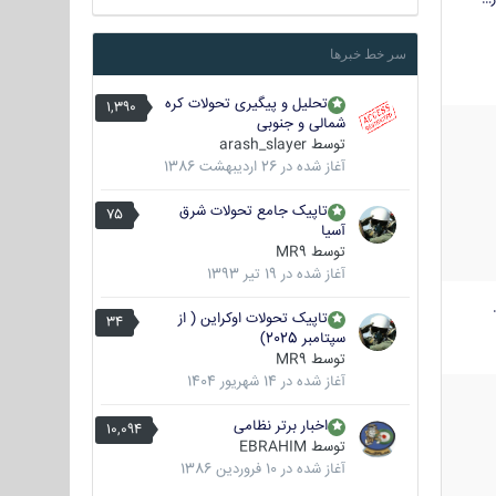
سر خط خبرها
تحلیل و پیگیری تحولات کره
1,390
شمالی و جنوبی
توسط
arash_slayer
آغاز شده در
26 اردیبهشت 1386
تاپیک جامع تحولات شرق
75
آسیا
توسط
MR9
آغاز شده در
19 تیر 1393
تاپیک تحولات اوکراین ( از
34
سپتامبر 2025)
توسط
MR9
آغاز شده در
14 شهریور 1404
اخبار برتر نظامی
10,094
توسط
EBRAHIM
آغاز شده در
10 فروردین 1386