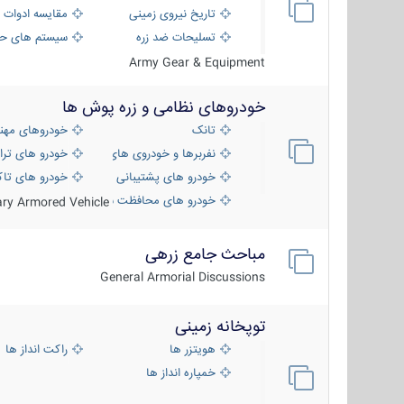
تاریخ نیروی زمینی
مقایسه ادوات 
تسلیحات ضد زره
سیستم های حف
Army Gear & Equipment
خودروهای نظامی و زره پوش ها
تانک
خودروهای مهن
نفربرها و خودروی های رزمی پیاده نظام
خودرو های ترا
خودرو های پشتیبانی آتش ، شناسایی و ضد ت
خودرو های تاک
خودرو های محافظت شده
tary Armored Vehicle
مباحث جامع زرهی
General Armorial Discussions
توپخانه زمینی
هویتزر ها
راکت انداز ها
خمپاره انداز ها