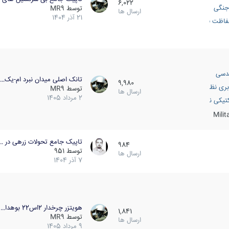
6,022
جنگی
توسط
MR9
ارسال ها
21 آذر 1404
اظت فعال
دسی
تانک اصلی میدان نبرد ام-یک…
9,980
بری نظامی
توسط
MR9
ارسال ها
2 مرداد 1405
انک
تیکی نظامی
Mili
تاپیک جامع تحولات زرهی در …
984
توسط
951
ارسال ها
7 آذر 1404
هویتزر چرخدار 2اس22 بوهدا…
1,841
توسط
MR9
ارسال ها
9 مرداد 1405