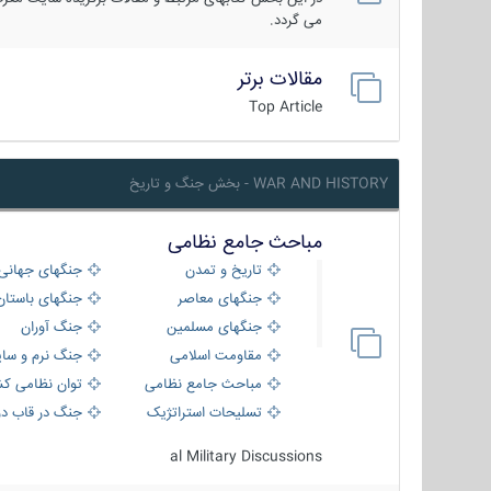
می گردد.
مقالات برتر
Top Article
WAR AND HISTORY - بخش جنگ و تاریخ
مباحث جامع نظامی
تاریخ و تمدن
جنگهای جهانی
جنگهای معاصر
جنگهای باستان
جنگهای مسلمین
جنگ آوران
مقاومت اسلامی
جنگ نرم و سای
مباحث جامع نظامی
توان نظامی کش
تسلیحات استراتژیک
جنگ در قاب دو
al Military Discussions