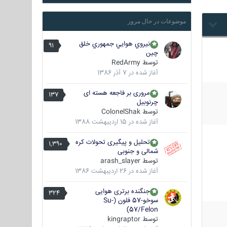
موضوعات در حال مرور
نيروي هوايي جمهوري خلق
91
چين
توسط
RedArmy
آغاز شده در
7 آذر 1386
مروری بر فاجعه هسته ای
137
چرنوبیل
توسط
ColonelShak
آغاز شده در
15 اردیبهشت 1388
تحلیل و پیگیری تحولات کره
1,390
شمالی و جنوبی
توسط
arash_slayer
آغاز شده در
26 اردیبهشت 1386
جنگنده برتری هوایی
324
سوخو-57 فلون (Su-
57/Felon)
توسط
kingraptor