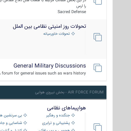
در این بخش مطالب مرتبط با هشت سال دفاع مقدس ایر
را ارس
Sacred Defense
تحولات روز امنیتی نظامی بین الملل
تحولات خاورمیانه
General Military Discussions
 forum for general issues such as wars history ...
AIR FORCE FORUM - بخش نیروی هوایی
هواپیماهای نظامی
جنگنده و رهگیر
بی سرنشین ها
پشتیبانی و ترابری
شناسایی و جا
هجومی و بمب افکن
کنترل و گشت د