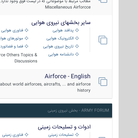
مطالب مرتبط با موضوعاتی که در لیست فوق وجود ندارد.
Miscellaneous Airforcce
سایر بخشهای نیروی هوایی
پدافند هوایی
فناوری هوایی
الکترونیک هوایی
موتورهای هوا
تاریخ نیروی هوایی
فضا و فضانورد
دانشنامه هوایی
orce Others Topics &
Discussions
Airforce - English
about world airforces, aircrafts, ... and airforce
history
ARMY FORUM - بخش نیروی زمینی
ادوات و تسلیحات زمینی
تسلیحات زمینی
فناوری زمینی