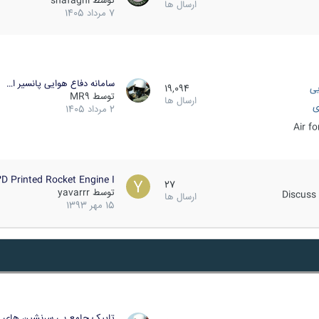
توسط
shafaghi
ارسال ها
7 مرداد 1405
سامانه دفاع هوایی پانسیر ا…
یی
19,094
توسط
MR9
ارسال ها
ی
2 مرداد 1405
Air f
D Printed Rocket Engine I…
27
توسط
yavarrr
Discuss 
ارسال ها
15 مهر 1393
تاپیک جامع بی سرنشین های ز