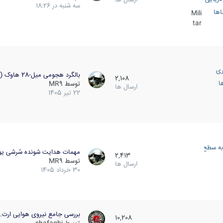
سه شنبه در 18:26
اها
Mili
tar
ری
بالگرد هجومی میل-28 هاوک (…
2,108
ا
توسط
MR9
ارسال ها
22 تیر 1405
به سطح
مهمات هدایت شونده سُرشی یو
2,413
توسط
MR9
ارسال ها
30 خرداد 1405
بررسی جامع نیروی هوایی ارت…
10,208