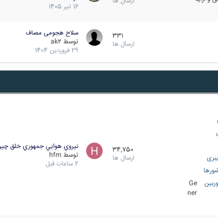
ارسال ها
16 تیر 1405
سلاح هجومی مصاف
331
توسط
ak2
ارسال ها
29 فروردین 1404
نيروي هوايي جمهوري خلق چي
34,750
توسط
hfm
بری
ارسال ها
2 ساعات قبل
ورها
ربین
Ge
ner