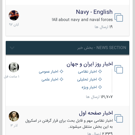
Navy - English
22
آبان
All about navy and naval forces!
1392
19
ارسال ها
NEWS SECTION - بخش خبر
اخبار روز ایران و جهان
1
ساعت
اخبار نظامی
اخبار عمومی
قبل
اخبار تحلیلی
اخبار علمی
اخبار ویژه
161,707
ارسال ها
اخبار صفحه اول
7
آذر
اخبار نظامی مهم و قابل بحث برای قرار گرفتن در اسکرول
1403
به این بخش منتقل میشوند.
2,339
ارسال ها