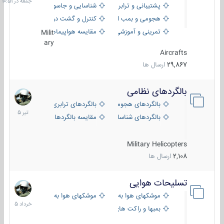
پشتیبانی و ترابری
شناسایی و جاسوسی
هجومی و بمب افکن
کنترل و گشت دریایی
تمرینی و آموزشی
مقایسه هواپیماها
Milit
ary
Aircrafts
29,867
ارسال ها
بالگردهای نظامی
22
تیر
بالگردهای هجومی
بالگردهای ترابری
1405
بالگردهای شناسایی
مقایسه بالگردها
Military Helicopters
2,108
ارسال ها
تسلیحات هوایی
30
خرداد
موشکهای هوا به هوا
موشکهای هوا به سطح
1405
بمبها و راکت های هوایی