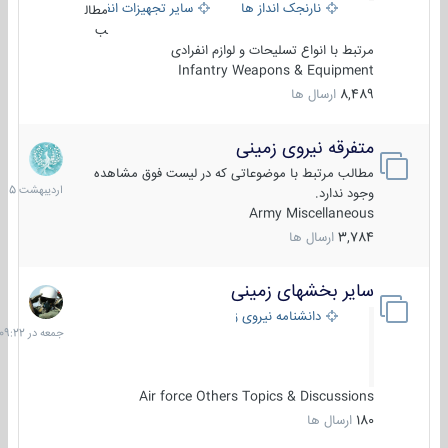
نارنجک انداز ها
سایر تجهیزات انفرادی
مطال
ب
مرتبط با انواع تسلیحات و لوازم انفرادی
Infantry Weapons & Equipment
8,489
ارسال ها
متفرقه نیروی زمینی
27
اردیبهش
مطالب مرتبط با موضوعاتی که در لیست فوق مشاهده
1405
وجود ندارد.
Army Miscellaneous
3,784
ارسال ها
سایر بخشهای زمینی
جمعه
در
دانشنامه نیروی زمینی
09:22
Air force Others Topics & Discussions
180
ارسال ها