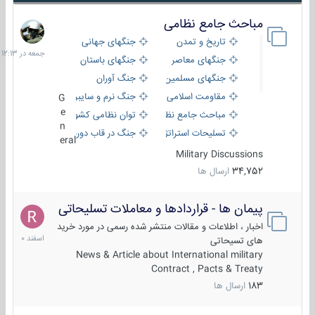
مباحث جامع نظامی
جمعه
در
تاریخ و تمدن
جنگهای جهانی
12:13
جنگهای معاصر
جنگهای باستان
جنگهای مسلمین
جنگ آوران
مقاومت اسلامی
جنگ نرم و سایبری
G
e
مباحث جامع نظامی
توان نظامی کشورها
n
تسلیحات استراتژیک
جنگ در قاب دوربین
eral
Military Discussions
34,752
ارسال ها
پیمان ها - قراردادها و معاملات تسلیحاتی
7
اسفند
اخبار ، اطلاعات و مقالات منتشر شده رسمی در مورد خرید
1400
های تسیحاتی
News & Article about International military
Contract , Pacts & Treaty
183
ارسال ها