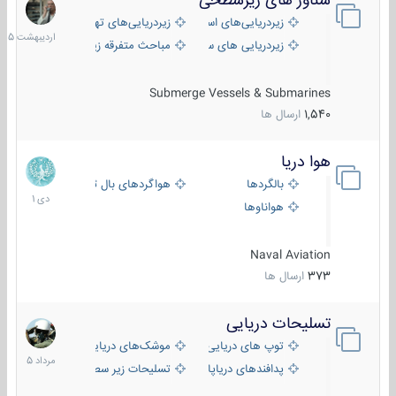
شناور های زیرسطحی
31
اردیبهش
زیردریایی‌های استراتژیک
زیردریایی‌های تهاجمی
1405
زیردریایی های سبک
مباحث متفرقه زیرسطحی
Submerge Vessels & Submarines
1,540
ارسال ها
هوا دریا
12
دی
بالگردها
هواگردهای بال ثابت
1401
هواناوها
Naval Aviation
373
ارسال ها
تسلیحات دریایی
2
مرداد
توپ های دریایی
موشک‌های دریایی
1405
پدافندهای دریاپایه
تسلیحات زیر سطحی