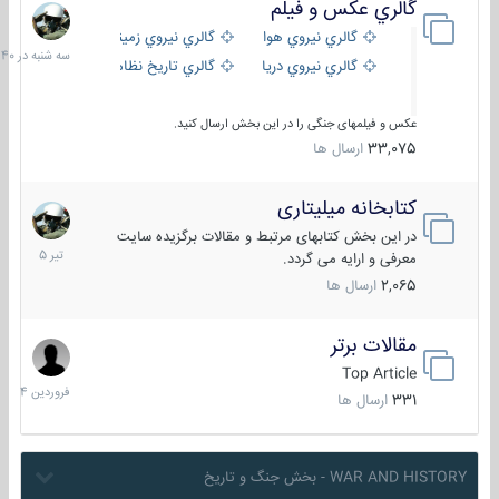
گالري عكس و فيلم
سه
شنبه
گالري نيروي هوايي
گالري نيروي زميني
در
گالري نيروي دريايي
گالري تاریخ نظامی
15:40
عکس و فیلمهای جنگی را در این بخش ارسال کنید.
33,075
ارسال ها
کتابخانه میلیتاری
16
تیر
در این بخش کتابهای مرتبط و مقالات برگزیده سایت
1405
معرفی و ارایه می گردد.
2,065
ارسال ها
مقالات برتر
29
فروردین
Top Article
1404
331
ارسال ها
WAR AND HISTORY - بخش جنگ و تاریخ