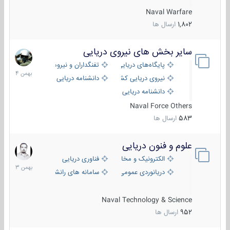
Naval Warfare
1,802
ارسال ها
سایر بخش های نیروی دریایی
22
بهمن
پایگاه‌های دریایی
تفنگداران و نیروهای ویژه‌ی دریایی
1404
نیروی دریایی کشورهای مختلف
دانشنامه دریایی
دانشنامه دریایی کپی
Naval Force Others
583
ارسال ها
علوم و فنون دریایی
6
بهمن
الکترونیک و مخابرات دریایی
فناوری دریایی
1403
دریانوردی عمومی
سامانه های رانشی دریایی
Naval Technology & Science
952
ارسال ها