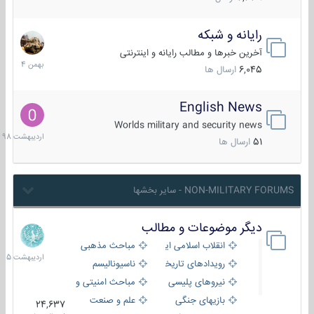
رایانه و شبکه
30
بهمن
آخرین خبرها و مطالب رایانه و اینترنتی
1404
6,045
ارسال ها
English News
10
اردیبهش
Worlds military and security news
1398
51
ارسال ها
NON-MILITARY FORUMS - سایر بخشها
دیگر موضوعات و مطالب
8
اردیبهش
انقلاب اسلامی ایران
مباحث مذهبی
1405
رویدادهای تاریخی و مذهبی
ناسیونالیسم
نیروهای پلیسی
مباحث امنیتی و اطلاعاتی
بازیهای جنگی
علم و صنعت
24,637