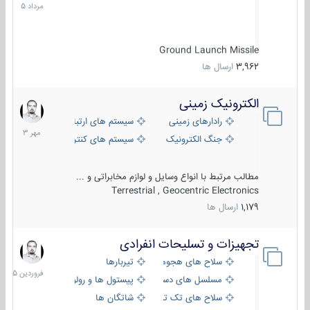
1405
Ground Launch Missile
3,962
ارسال ها
الکترونیک زمینی
1
مهر
رادارهای زمینی
سیستم های ارتباطی و جمع آوری اطلاع
1403
جنگ الکترونیک
سیستم های کنترل آتش و تجهیزات الکتر
مطالب مرتبط با انواع وسایل و لوازم مخابراتی و ...
Terrestrial , Geocentric Electronics
1,179
ارسال ها
تجهیزات و تسلیحات انفرادی
17
فروردین
سلاح های هجومی
تیربارها
1405
مسلسل های دستی
پیستول ها و رولورها
سلاح های تک تیر اندازی
شاتگان ها