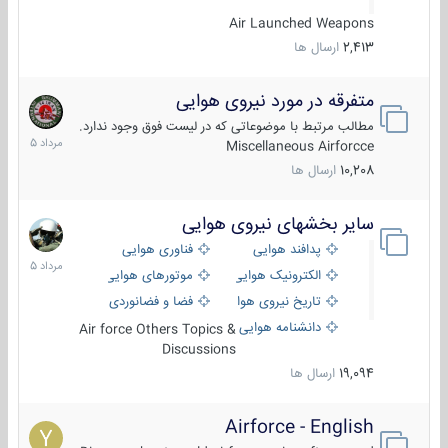
Air Launched Weapons
2,413
ارسال ها
متفرقه در مورد نیروی هوایی
7
مرداد
مطالب مرتبط با موضوعاتی که در لیست فوق وجود ندارد.
1405
Miscellaneous Airforcce
10,208
ارسال ها
سایر بخشهای نیروی هوایی
2
مرداد
پدافند هوایی
فناوری هوایی
1405
الکترونیک هوایی
موتورهای هوایی
تاریخ نیروی هوایی
فضا و فضانوردی
دانشنامه هوایی
Air force Others Topics &
Discussions
19,094
ارسال ها
Airforce - English
15