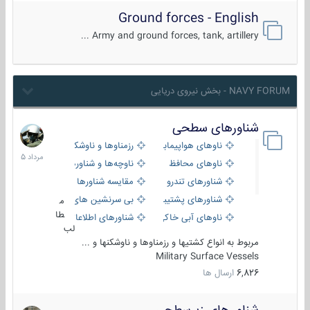
Ground forces - English
Army and ground forces, tank, artillery ...
NAVY FORUM - بخش نیروی دریایی
شناورهای سطحی
2
مرداد
ناوهای هواپیمابر و بالگرد بر
رزمناوها و ناوشکن‌ها
1405
ناوهای محافظ
ناوچه‌ها و شناورهای گشتی
شناورهای تندرو
مقایسه شناورها
شناورهای پشتیبانی
بی سرنشین های دریایی
م
طا
ناوهای آبی خاکی و نیروبر
شناورهای اطلاعاتی و جاسوسی
لب
مربوط به انواع کشتیها و رزمناوها و ناوشکنها و ...
Military Surface Vessels
6,826
ارسال ها