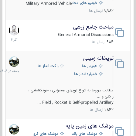
خودرو های محافظت شده
Military Armored Vehicle
9,982
ارسال ها
مباحث جامع زرهی
7
آذر
General Armorial Discussions
1404
984
ارسال ها
توپخانه زمینی
جمعه
در
هویتزر ها
راکت انداز ها
09:09
خمپاره انداز ها
مطالب مربوط به انواع توپهای صحرایی ، خودکششی ،
راکتی و ...
Field , Rocket & Self-propelled Artillery ...
1,842
ارسال ها
موشک های زمین پایه
2
مرداد
موشک های بالستیک
موشک های کروز