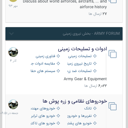
مهر
Discuss about world airforces, aircrafts, ... and
1393
airforce history
27
ارسال ها
ARMY FORUM - بخش نیروی زمینی
ادوات و تسلیحات زمینی
21
آذر
تسلیحات زمینی
فناوری زمینی
1404
تاریخ نیروی زمینی
مقایسه ادوات جنگی
تسلیحات ضد زره
سیستم های حفاظت فعال
Army Gear & Equipment
6,022
ارسال ها
خودروهای نظامی و زره پوش ها
جمعه
در
تانک
خودروهای مهندسی
09:51
نفربرها و خودروی های رزمی پیاده نظام
خودرو های ترابری نظامی
خودرو های پشتیبانی آتش ، شناسایی و ضد تانک
خودرو های تاکتیکی نظامی