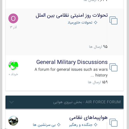
4,637
ارسال ها
تحولات روز امنیتی نظامی بین الملل
21
آذر
تحولات خاورمیانه
1403
95
ارسال ها
General Military Discussions
10
خرداد
A forum for general issues such as wars
1400
history ...
159
ارسال ها
AIR FORCE FORUM - بخش نیروی هوایی
هواپیماهای نظامی
جمعه
در
جنگنده و رهگیر
بی سرنشین ها
10:51