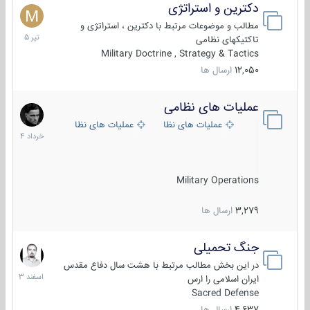
دکترین و استراتژی
27
تیر
مطالب و موضوعات مرتبط با دکترین ، استراتژی و
1405
تاکتیکهای نظامی
Military Doctrine , Strategy & Tactics
12,050
ارسال ها
عملیات های نظامی
5
خرداد
عملیات های نظامی ایران
عملیات های نظامی خارجی
1404
Military Operations
3,279
ارسال ها
جنگ تحمیلی
20
اسفند
در این بخش مطالب مرتبط با هشت سال دفاع مقدس
1403
ایران اسلامی را ارس
Sacred Defense