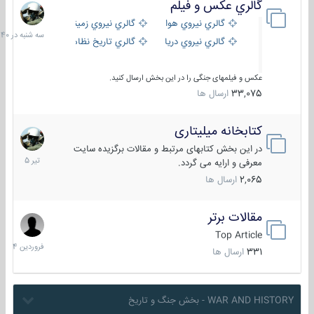
گالري عكس و فيلم
سه
شنبه
گالري نيروي هوايي
گالري نيروي زميني
در
گالري نيروي دريايي
گالري تاریخ نظامی
15:40
عکس و فیلمهای جنگی را در این بخش ارسال کنید.
33,075
ارسال ها
کتابخانه میلیتاری
16
تیر
در این بخش کتابهای مرتبط و مقالات برگزیده سایت
1405
معرفی و ارایه می گردد.
2,065
ارسال ها
مقالات برتر
29
فروردین
Top Article
1404
331
ارسال ها
WAR AND HISTORY - بخش جنگ و تاریخ