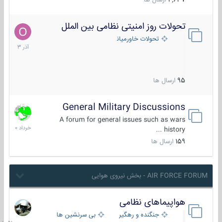
4,637
ارسال ها
تحولات روز امنیتی نظامی بین الملل
21
آذر
تحولات خاورمیانه
1403
95
ارسال ها
General Military Discussions
10
خرداد
A forum for general issues such as wars
1400
history ...
159
ارسال ها
AIR FORCE FORUM - بخش نیروی هوایی
هواپیماهای نظامی
جمعه
در
جنگنده و رهگیر
بی سرنشین ها
10:51