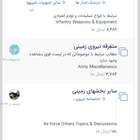
نارنجک انداز ها
سایر تجهیزات انفرادی
مطال
ب
مرتبط با انواع تسلیحات و لوازم انفرادی
Infantry Weapons & Equipment
8,489
ارسال ها
متفرقه نیروی زمینی
27
اردیبهش
مطالب مرتبط با موضوعاتی که در لیست فوق مشاهده
1405
وجود ندارد.
Army Miscellaneous
3,784
ارسال ها
سایر بخشهای زمینی
جمعه
در
دانشنامه نیروی زمینی
09:22
Air force Others Topics & Discussions
180
ارسال ها