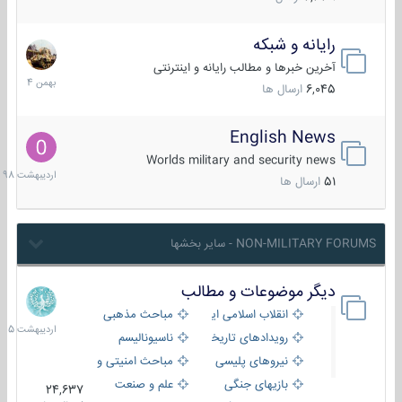
رایانه و شبکه
30
بهمن
آخرین خبرها و مطالب رایانه و اینترنتی
1404
6,045
ارسال ها
English News
10
اردیبهش
Worlds military and security news
1398
51
ارسال ها
NON-MILITARY FORUMS - سایر بخشها
دیگر موضوعات و مطالب
8
اردیبهش
انقلاب اسلامی ایران
مباحث مذهبی
1405
رویدادهای تاریخی و مذهبی
ناسیونالیسم
نیروهای پلیسی
مباحث امنیتی و اطلاعاتی
بازیهای جنگی
علم و صنعت
24,637