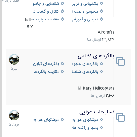
پشتیبانی و ترابری
شناسایی و جاسوسی
هجومی و بمب افکن
کنترل و گشت دریایی
تمرینی و آموزشی
مقایسه هواپیماها
Milit
ary
Aircrafts
29,867
ارسال ها
بالگردهای نظامی
22
تیر
بالگردهای هجومی
بالگردهای ترابری
1405
بالگردهای شناسایی
مقایسه بالگردها
Military Helicopters
2,108
ارسال ها
تسلیحات هوایی
30
خرداد
موشکهای هوا به هوا
موشکهای هوا به سطح
1405
بمبها و راکت های هوایی