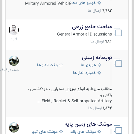
خودرو های محافظت شده
Military Armored Vehicle
9,982
ارسال ها
مباحث جامع زرهی
7
آذر
General Armorial Discussions
1404
984
ارسال ها
توپخانه زمینی
جمعه
در
هویتزر ها
راکت انداز ها
09:09
خمپاره انداز ها
مطالب مربوط به انواع توپهای صحرایی ، خودکششی ،
راکتی و ...
Field , Rocket & Self-propelled Artillery ...
1,842
ارسال ها
موشک های زمین پایه
2
مرداد
موشک های بالستیک
موشک های کروز