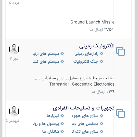
1405
Ground Launch Missile
3,962
ارسال ها
الکترونیک زمینی
1
مهر
رادارهای زمینی
سیستم های ارتباطی و جمع آوری اطلاع
1403
جنگ الکترونیک
سیستم های کنترل آتش و تجهیزات الکتر
مطالب مرتبط با انواع وسایل و لوازم مخابراتی و ...
Terrestrial , Geocentric Electronics
1,179
ارسال ها
تجهیزات و تسلیحات انفرادی
17
فروردین
سلاح های هجومی
تیربارها
1405
مسلسل های دستی
پیستول ها و رولورها
سلاح های تک تیر اندازی
شاتگان ها