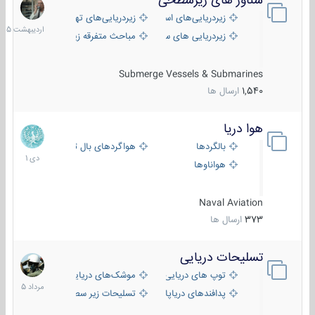
شناور های زیرسطحی
31
اردیبهش
زیردریایی‌های استراتژیک
زیردریایی‌های تهاجمی
1405
زیردریایی های سبک
مباحث متفرقه زیرسطحی
Submerge Vessels & Submarines
1,540
ارسال ها
هوا دریا
12
دی
بالگردها
هواگردهای بال ثابت
1401
هواناوها
Naval Aviation
373
ارسال ها
تسلیحات دریایی
2
مرداد
توپ های دریایی
موشک‌های دریایی
1405
پدافندهای دریاپایه
تسلیحات زیر سطحی