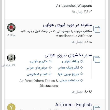
Air Launched Weapons
2,413
ارسال ها
متفرقه در مورد نیروی هوایی
7
مرداد
مطالب مرتبط با موضوعاتی که در لیست فوق وجود ندارد.
1405
Miscellaneous Airforcce
10,208
ارسال ها
سایر بخشهای نیروی هوایی
36
دقیقه
پدافند هوایی
فناوری هوایی
قبل
الکترونیک هوایی
موتورهای هوایی
تاریخ نیروی هوایی
فضا و فضانوردی
دانشنامه هوایی
Air force Others Topics &
Discussions
19,096
ارسال ها
Airforce - English
15