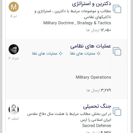
دکترین و استراتژی
27
تیر
مطالب و موضوعات مرتبط با دکترین ، استراتژی و
1405
تاکتیکهای نظامی
Military Doctrine , Strategy & Tactics
12,050
ارسال ها
عملیات های نظامی
5
خرداد
عملیات های نظامی ایران
عملیات های نظامی خارجی
1404
Military Operations
3,279
ارسال ها
جنگ تحمیلی
20
اسفند
در این بخش مطالب مرتبط با هشت سال دفاع مقدس
1403
ایران اسلامی را ارس
Sacred Defense