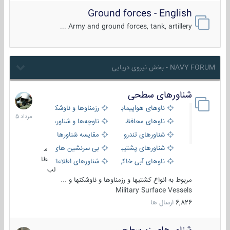
Ground forces - English
Army and ground forces, tank, artillery ...
NAVY FORUM - بخش نیروی دریایی
شناورهای سطحی
2
مرداد
ناوهای هواپیمابر و بالگرد بر
رزمناوها و ناوشکن‌ها
1405
ناوهای محافظ
ناوچه‌ها و شناورهای گشتی
شناورهای تندرو
مقایسه شناورها
شناورهای پشتیبانی
بی سرنشین های دریایی
م
طا
ناوهای آبی خاکی و نیروبر
شناورهای اطلاعاتی و جاسوسی
لب
مربوط به انواع کشتیها و رزمناوها و ناوشکنها و ...
Military Surface Vessels
6,826
ارسال ها