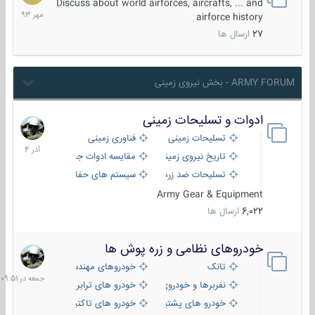
مهر
Discuss about world airforces, aircrafts, ... and
1393
airforce history
27
ارسال ها
ARMY FORUM - بخش نیروی زمینی
ادوات و تسلیحات زمینی
21
آذر
تسلیحات زمینی
فناوری زمینی
1404
تاریخ نیروی زمینی
مقایسه ادوات جنگی
تسلیحات ضد زره
سیستم های حفاظت فعال
Army Gear & Equipment
6,022
ارسال ها
خودروهای نظامی و زره پوش ها
جمعه
در
تانک
خودروهای مهندسی
09:51
نفربرها و خودروی های رزمی پیاده نظام
خودرو های ترابری نظامی
خودرو های پشتیبانی آتش ، شناسایی و ضد تانک
خودرو های تاکتیکی نظامی