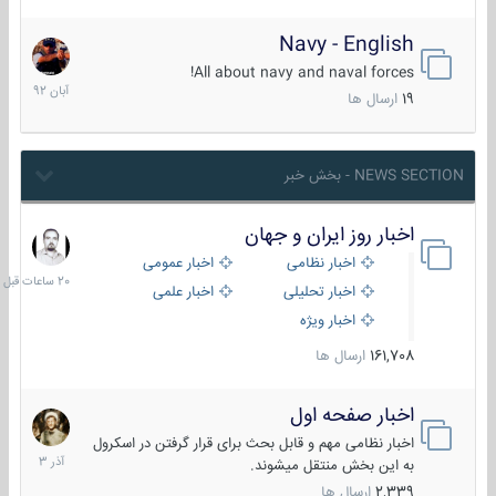
Navy - English
22
آبان
All about navy and naval forces!
1392
19
ارسال ها
NEWS SECTION - بخش خبر
اخبار روز ایران و جهان
20
ساعات
اخبار نظامی
اخبار عمومی
قبل
اخبار تحلیلی
اخبار علمی
اخبار ویژه
161,708
ارسال ها
اخبار صفحه اول
7
آذر
اخبار نظامی مهم و قابل بحث برای قرار گرفتن در اسکرول
1403
به این بخش منتقل میشوند.
2,339
ارسال ها