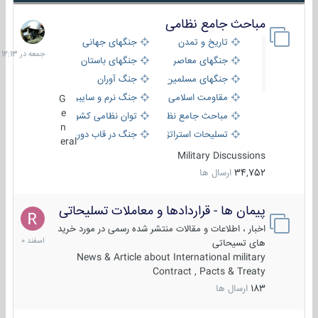
مباحث جامع نظامی
جمعه
در
تاریخ و تمدن
جنگهای جهانی
12:13
جنگهای معاصر
جنگهای باستان
جنگهای مسلمین
جنگ آوران
مقاومت اسلامی
جنگ نرم و سایبری
G
e
مباحث جامع نظامی
توان نظامی کشورها
n
تسلیحات استراتژیک
جنگ در قاب دوربین
eral
Military Discussions
34,752
ارسال ها
پیمان ها - قراردادها و معاملات تسلیحاتی
7
اسفند
اخبار ، اطلاعات و مقالات منتشر شده رسمی در مورد خرید
1400
های تسیحاتی
News & Article about International military
Contract , Pacts & Treaty
183
ارسال ها