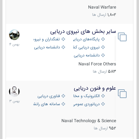
Naval Warfare
1,802
ارسال ها
سایر بخش های نیروی دریایی
22
بهمن
پایگاه‌های دریایی
تفنگداران و نیروهای ویژه‌ی دریایی
1404
نیروی دریایی کشورهای مختلف
دانشنامه دریایی
دانشنامه دریایی کپی
Naval Force Others
583
ارسال ها
علوم و فنون دریایی
6
بهمن
الکترونیک و مخابرات دریایی
فناوری دریایی
1403
دریانوردی عمومی
سامانه های رانشی دریایی
Naval Technology & Science
952
ارسال ها