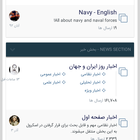
Navy - English
22
آبان
All about navy and naval forces!
1392
19
ارسال ها
NEWS SECTION - بخش خبر
اخبار روز ایران و جهان
13
ساعات
اخبار نظامی
اخبار عمومی
قبل
اخبار تحلیلی
اخبار علمی
اخبار ویژه
161,708
ارسال ها
اخبار صفحه اول
7
آذر
اخبار نظامی مهم و قابل بحث برای قرار گرفتن در اسکرول
1403
به این بخش منتقل میشوند.
2,339
ارسال ها