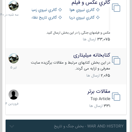
گالري عكس و فيلم
سه
شنبه
گالري نيروي هوايي
گالري نيروي زميني
در
گالري نيروي دريايي
گالري تاریخ نظامی
15:40
عکس و فیلمهای جنگی را در این بخش ارسال کنید.
33,075
ارسال ها
کتابخانه میلیتاری
16
تیر
در این بخش کتابهای مرتبط و مقالات برگزیده سایت
1405
معرفی و ارایه می گردد.
2,065
ارسال ها
مقالات برتر
29
فروردین
Top Article
1404
331
ارسال ها
WAR AND HISTORY - بخش جنگ و تاریخ