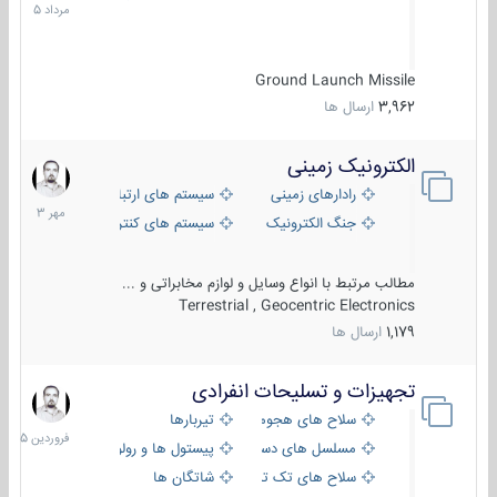
1405
Ground Launch Missile
3,962
ارسال ها
الکترونیک زمینی
1
مهر
رادارهای زمینی
سیستم های ارتباطی و جمع آوری اطلاع
1403
جنگ الکترونیک
سیستم های کنترل آتش و تجهیزات الکتر
مطالب مرتبط با انواع وسایل و لوازم مخابراتی و ...
Terrestrial , Geocentric Electronics
1,179
ارسال ها
تجهیزات و تسلیحات انفرادی
17
فروردین
سلاح های هجومی
تیربارها
1405
مسلسل های دستی
پیستول ها و رولورها
سلاح های تک تیر اندازی
شاتگان ها