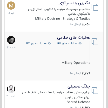
دکترین و استراتژی
27
تیر
مطالب و موضوعات مرتبط با دکترین ، استراتژی و
1405
تاکتیکهای نظامی
Military Doctrine , Strategy & Tactics
12,050
ارسال ها
عملیات های نظامی
5
خرداد
عملیات های نظامی ایران
عملیات های نظامی خارجی
1404
Military Operations
3,279
ارسال ها
جنگ تحمیلی
20
اسفند
در این بخش مطالب مرتبط با هشت سال دفاع مقدس
1403
ایران اسلامی را ارس
Sacred Defense