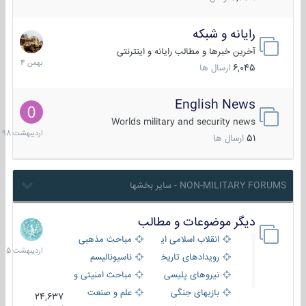
رایانه و شبکه
30
بهمن
آخرین خبرها و مطالب رایانه و اینترنتی
1404
6,045
ارسال ها
English News
10
اردیبهش
Worlds military and security news
1398
51
ارسال ها
NON-MILITARY FORUMS - سایر بخشها
دیگر موضوعات و مطالب
8
اردیبهش
انقلاب اسلامی ایران
مباحث مذهبی
1405
رویدادهای تاریخی و مذهبی
ناسیونالیسم
نیروهای پلیسی
مباحث امنیتی و اطلاعاتی
بازیهای جنگی
علم و صنعت
24,637