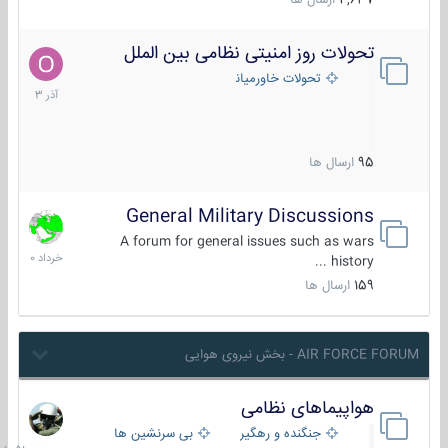
4,637
ارسال ها
تحولات روز امنیتی نظامی بین الملل
21
آذر
تحولات خاورمیانه
1403
95
ارسال ها
General Military Discussions
10
خرداد
A forum for general issues such as wars
1400
history ...
159
ارسال ها
AIR FORCE FORUM - بخش نیروی هوایی
هواپیماهای نظامی
جمعه
در
جنگنده و رهگیر
بی سرنشین ها
10:51