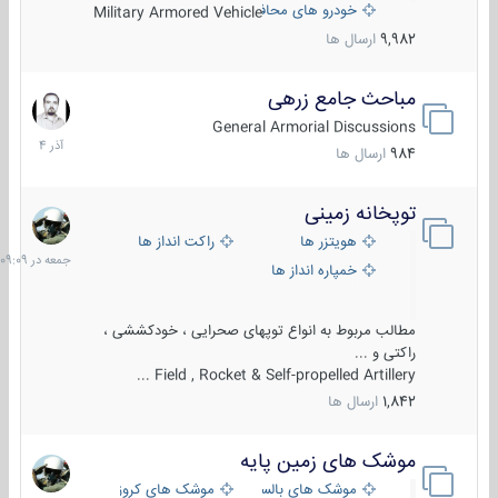
خودرو های محافظت شده
Military Armored Vehicle
9,982
ارسال ها
مباحث جامع زرهی
7
آذر
General Armorial Discussions
1404
984
ارسال ها
توپخانه زمینی
جمعه
در
هویتزر ها
راکت انداز ها
09:09
خمپاره انداز ها
مطالب مربوط به انواع توپهای صحرایی ، خودکششی ،
راکتی و ...
Field , Rocket & Self-propelled Artillery ...
1,842
ارسال ها
موشک های زمین پایه
2
مرداد
موشک های بالستیک
موشک های کروز