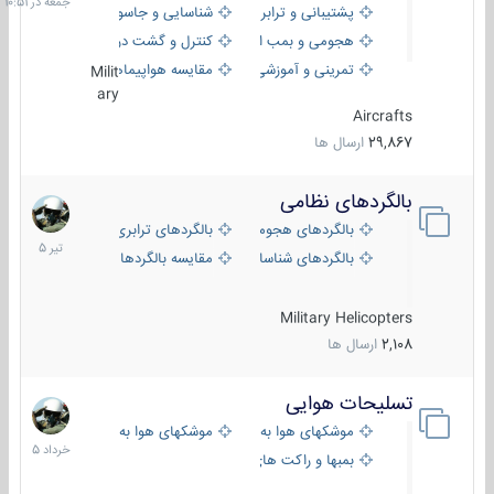
پشتیبانی و ترابری
شناسایی و جاسوسی
هجومی و بمب افکن
کنترل و گشت دریایی
تمرینی و آموزشی
مقایسه هواپیماها
Milit
ary
Aircrafts
29,867
ارسال ها
بالگردهای نظامی
22
تیر
بالگردهای هجومی
بالگردهای ترابری
1405
بالگردهای شناسایی
مقایسه بالگردها
Military Helicopters
2,108
ارسال ها
تسلیحات هوایی
30
خرداد
موشکهای هوا به هوا
موشکهای هوا به سطح
1405
بمبها و راکت های هوایی