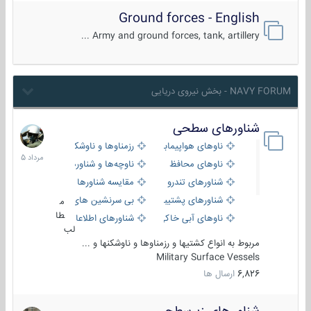
Ground forces - English
Army and ground forces, tank, artillery ...
NAVY FORUM - بخش نیروی دریایی
شناورهای سطحی
2
مرداد
ناوهای هواپیمابر و بالگرد بر
رزمناوها و ناوشکن‌ها
1405
ناوهای محافظ
ناوچه‌ها و شناورهای گشتی
شناورهای تندرو
مقایسه شناورها
شناورهای پشتیبانی
بی سرنشین های دریایی
م
طا
ناوهای آبی خاکی و نیروبر
شناورهای اطلاعاتی و جاسوسی
لب
مربوط به انواع کشتیها و رزمناوها و ناوشکنها و ...
Military Surface Vessels
6,826
ارسال ها