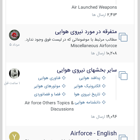
Air Launched Weapons
2,413
ارسال ها
متفرقه در مورد نیروی هوایی
7
مرداد
مطالب مرتبط با موضوعاتی که در لیست فوق وجود ندارد.
1405
Miscellaneous Airforcce
10,208
ارسال ها
سایر بخشهای نیروی هوایی
1
ساعت
پدافند هوایی
فناوری هوایی
قبل
الکترونیک هوایی
موتورهای هوایی
تاریخ نیروی هوایی
فضا و فضانوردی
دانشنامه هوایی
Air force Others Topics &
Discussions
19,096
ارسال ها
Airforce - English
15