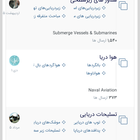
شناور های زیرسطحی
31
اردیبهش
زیردریایی‌های استراتژیک
زیردریایی‌های تهاجمی
1405
زیردریایی های سبک
مباحث متفرقه زیرسطحی
Submerge Vessels & Submarines
1,540
ارسال ها
هوا دریا
12
دی
بالگردها
هواگردهای بال ثابت
1401
هواناوها
Naval Aviation
373
ارسال ها
تسلیحات دریایی
2
مرداد
توپ های دریایی
موشک‌های دریایی
1405
پدافندهای دریاپایه
تسلیحات زیر سطحی