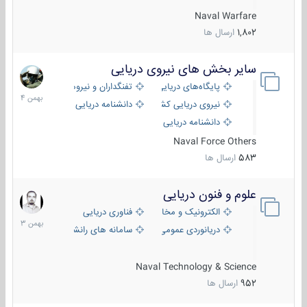
Naval Warfare
1,802
ارسال ها
سایر بخش های نیروی دریایی
22
بهمن
پایگاه‌های دریایی
تفنگداران و نیروهای ویژه‌ی دریایی
1404
نیروی دریایی کشورهای مختلف
دانشنامه دریایی
دانشنامه دریایی کپی
Naval Force Others
583
ارسال ها
علوم و فنون دریایی
6
بهمن
الکترونیک و مخابرات دریایی
فناوری دریایی
1403
دریانوردی عمومی
سامانه های رانشی دریایی
Naval Technology & Science
952
ارسال ها