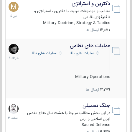
دکترین و استراتژی
27
تیر
مطالب و موضوعات مرتبط با دکترین ، استراتژی و
1405
تاکتیکهای نظامی
Military Doctrine , Strategy & Tactics
12,050
ارسال ها
عملیات های نظامی
5
خرداد
عملیات های نظامی ایران
عملیات های نظامی خارجی
1404
Military Operations
3,279
ارسال ها
جنگ تحمیلی
20
اسفند
در این بخش مطالب مرتبط با هشت سال دفاع مقدس
1403
ایران اسلامی را ارس
Sacred Defense