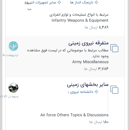
نارنجک انداز ها
سایر تجهیزات انفرادی
مطال
ب
مرتبط با انواع تسلیحات و لوازم انفرادی
Infantry Weapons & Equipment
8,489
ارسال ها
متفرقه نیروی زمینی
27
اردیبهش
مطالب مرتبط با موضوعاتی که در لیست فوق مشاهده
1405
وجود ندارد.
Army Miscellaneous
3,784
ارسال ها
سایر بخشهای زمینی
جمعه
در
دانشنامه نیروی زمینی
09:22
Air force Others Topics & Discussions
180
ارسال ها