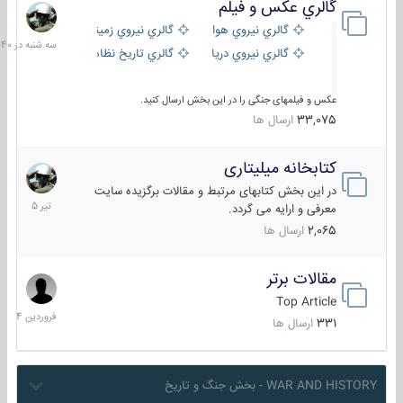
گالري عكس و فيلم
سه
شنبه
گالري نيروي هوايي
گالري نيروي زميني
در
گالري نيروي دريايي
گالري تاریخ نظامی
15:40
عکس و فیلمهای جنگی را در این بخش ارسال کنید.
33,075
ارسال ها
کتابخانه میلیتاری
16
تیر
در این بخش کتابهای مرتبط و مقالات برگزیده سایت
1405
معرفی و ارایه می گردد.
2,065
ارسال ها
مقالات برتر
29
فروردین
Top Article
1404
331
ارسال ها
WAR AND HISTORY - بخش جنگ و تاریخ