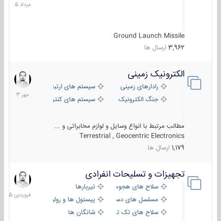
1405
Ground Launch Missile
3,962
ارسال ها
الکترونیک زمینی
1
مهر
رادارهای زمینی
سیستم های ارتباطی و جمع آوری اطلاع
1403
جنگ الکترونیک
سیستم های کنترل آتش و تجهیزات الکتر
مطالب مرتبط با انواع وسایل و لوازم مخابراتی و ...
Terrestrial , Geocentric Electronics
1,179
ارسال ها
تجهیزات و تسلیحات انفرادی
17
فروردین
سلاح های هجومی
تیربارها
1405
مسلسل های دستی
پیستول ها و رولورها
سلاح های تک تیر اندازی
شاتگان ها