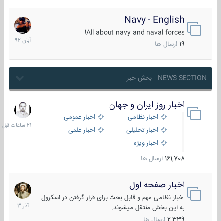
Navy - English
22
آبان
All about navy and naval forces!
1392
19
ارسال ها
NEWS SECTION - بخش خبر
اخبار روز ایران و جهان
21
ساعات
اخبار نظامی
اخبار عمومی
قبل
اخبار تحلیلی
اخبار علمی
اخبار ویژه
161,708
ارسال ها
اخبار صفحه اول
7
آذر
اخبار نظامی مهم و قابل بحث برای قرار گرفتن در اسکرول
1403
به این بخش منتقل میشوند.
2,339
ارسال ها