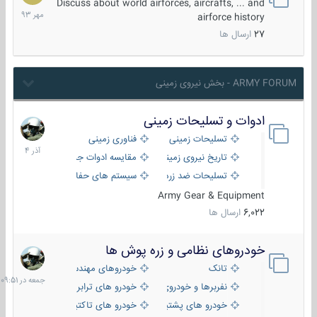
مهر
Discuss about world airforces, aircrafts, ... and
1393
airforce history
27
ارسال ها
ARMY FORUM - بخش نیروی زمینی
ادوات و تسلیحات زمینی
21
آذر
تسلیحات زمینی
فناوری زمینی
1404
تاریخ نیروی زمینی
مقایسه ادوات جنگی
تسلیحات ضد زره
سیستم های حفاظت فعال
Army Gear & Equipment
6,022
ارسال ها
خودروهای نظامی و زره پوش ها
جمعه
در
تانک
خودروهای مهندسی
09:51
نفربرها و خودروی های رزمی پیاده نظام
خودرو های ترابری نظامی
خودرو های پشتیبانی آتش ، شناسایی و ضد تانک
خودرو های تاکتیکی نظامی