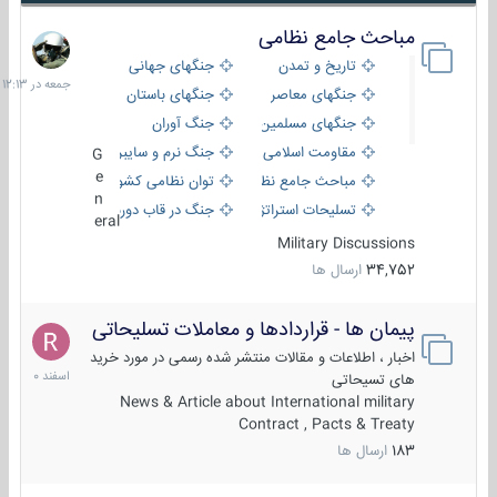
مباحث جامع نظامی
جمعه
در
تاریخ و تمدن
جنگهای جهانی
12:13
جنگهای معاصر
جنگهای باستان
جنگهای مسلمین
جنگ آوران
مقاومت اسلامی
جنگ نرم و سایبری
G
e
مباحث جامع نظامی
توان نظامی کشورها
n
تسلیحات استراتژیک
جنگ در قاب دوربین
eral
Military Discussions
34,752
ارسال ها
پیمان ها - قراردادها و معاملات تسلیحاتی
7
اسفند
اخبار ، اطلاعات و مقالات منتشر شده رسمی در مورد خرید
1400
های تسیحاتی
News & Article about International military
Contract , Pacts & Treaty
183
ارسال ها