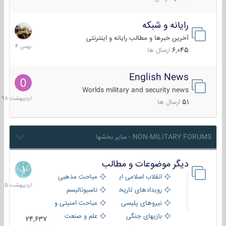
رایانه و شبکه
30
بهمن
آخرین خبرها و مطالب رایانه و اینترنتی
1404
6,045
ارسال ها
English News
10
اردیبهش
Worlds military and security news
1398
51
ارسال ها
NON-MILITARY FORUMS - سایر بخشها
دیگر موضوعات و مطالب
8
اردیبهش
انقلاب اسلامی ایران
مباحث مذهبی
1405
رویدادهای تاریخی و مذهبی
ناسیونالیسم
نیروهای پلیسی
مباحث امنیتی و اطلاعاتی
بازیهای جنگی
علم و صنعت
24,637