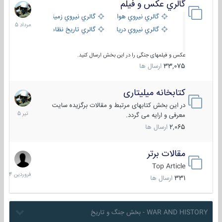
گالري عكس و فيلم
13
مرداد
گالري نيروي هوايي
گالري نيروي زميني
1405
گالري نيروي دريايي
گالري تاریخ نظامی
عکس و فیلمهای جنگی را در این بخش ارسال کنید.
33,075
ارسال ها
کتابخانه میلیتاری
16
تیر
در این بخش کتابهای مرتبط و مقالات برگزیده سایت
1405
معرفی و ارایه می گردد.
2,065
ارسال ها
مقالات برتر
29
فروردی
Top Article
1404
331
ارسال ها
WAR AND HISTORY - بخش جنگ و تاریخ