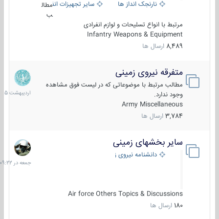
نارنجک انداز ها
سایر تجهیزات انفرادی
مطال
ب
مرتبط با انواع تسلیحات و لوازم انفرادی
Infantry Weapons & Equipment
8,489
ارسال ها
متفرقه نیروی زمینی
27
اردیب
مطالب مرتبط با موضوعاتی که در لیست فوق مشاهده
1405
وجود ندارد.
Army Miscellaneous
3,784
ارسال ها
سایر بخشهای زمینی
جمعه
در
دانشنامه نیروی زمینی
09:22
Air force Others Topics & Discussions
180
ارسال ها