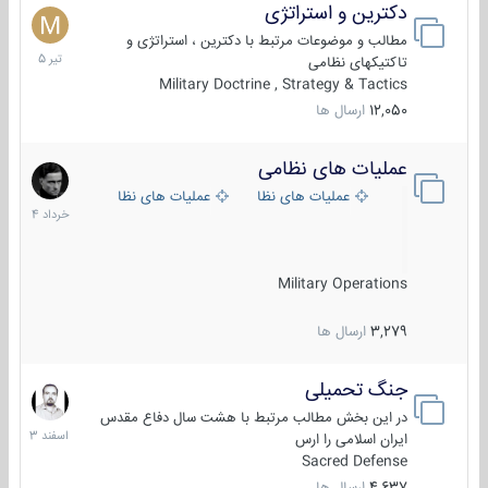
دکترین و استراتژی
27
تیر
مطالب و موضوعات مرتبط با دکترین ، استراتژی و
1405
تاکتیکهای نظامی
Military Doctrine , Strategy & Tactics
12,050
ارسال ها
عملیات های نظامی
5
خرداد
عملیات های نظامی ایران
عملیات های نظامی خارجی
1404
Military Operations
3,279
ارسال ها
جنگ تحمیلی
20
اسفند
در این بخش مطالب مرتبط با هشت سال دفاع مقدس
1403
ایران اسلامی را ارس
Sacred Defense