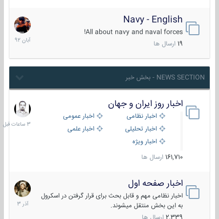
Navy - English
22
آبان
All about navy and naval forces!
1392
19
ارسال ها
NEWS SECTION - بخش خبر
اخبار روز ایران و جهان
3
ساعات
اخبار نظامی
اخبار عمومی
قبل
اخبار تحلیلی
اخبار علمی
اخبار ویژه
161,710
ارسال ها
اخبار صفحه اول
7
آذر
اخبار نظامی مهم و قابل بحث برای قرار گرفتن در اسکرول
1403
به این بخش منتقل میشوند.
2,339
ارسال ها