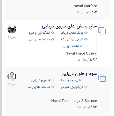
Naval Warfare
1,802
ارسال ها
سایر بخش های نیروی دریایی
22
بهمن
پایگاه‌های دریایی
تفنگداران و نیروهای ویژه‌ی دریایی
1404
نیروی دریایی کشورهای مختلف
دانشنامه دریایی
دانشنامه دریایی کپی
Naval Force Others
583
ارسال ها
علوم و فنون دریایی
6
بهمن
الکترونیک و مخابرات دریایی
فناوری دریایی
1403
دریانوردی عمومی
سامانه های رانشی دریایی
Naval Technology & Science
952
ارسال ها