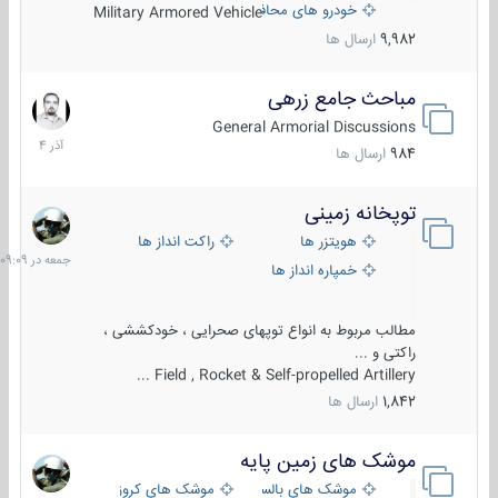
خودرو های محافظت شده
Military Armored Vehicle
9,982
ارسال ها
مباحث جامع زرهی
7
آذر
General Armorial Discussions
1404
984
ارسال ها
توپخانه زمینی
جمعه
در
هویتزر ها
راکت انداز ها
09:09
خمپاره انداز ها
مطالب مربوط به انواع توپهای صحرایی ، خودکششی ،
راکتی و ...
Field , Rocket & Self-propelled Artillery ...
1,842
ارسال ها
موشک های زمین پایه
2
مرداد
موشک های بالستیک
موشک های کروز