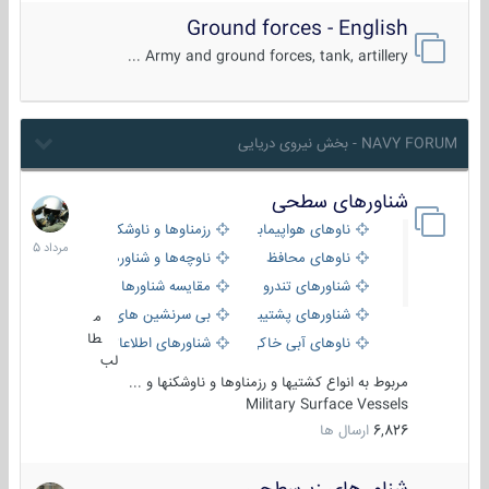
Ground forces - English
Army and ground forces, tank, artillery ...
NAVY FORUM - بخش نیروی دریایی
شناورهای سطحی
2
مرداد
ناوهای هواپیمابر و بالگرد بر
رزمناوها و ناوشکن‌ها
1405
ناوهای محافظ
ناوچه‌ها و شناورهای گشتی
شناورهای تندرو
مقایسه شناورها
شناورهای پشتیبانی
بی سرنشین های دریایی
م
طا
ناوهای آبی خاکی و نیروبر
شناورهای اطلاعاتی و جاسوسی
لب
مربوط به انواع کشتیها و رزمناوها و ناوشکنها و ...
Military Surface Vessels
6,826
ارسال ها