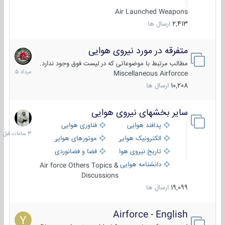
Air Launched Weapons
2,413
ارسال ها
متفرقه در مورد نیروی هوایی
7
مرداد
مطالب مرتبط با موضوعاتی که در لیست فوق وجود ندارد.
1405
Miscellaneous Airforcce
10,208
ارسال ها
سایر بخشهای نیروی هوایی
3
ساعات
پدافند هوایی
فناوری هوایی
قبل
الکترونیک هوایی
موتورهای هوایی
تاریخ نیروی هوایی
فضا و فضانوردی
دانشنامه هوایی
Air force Others Topics &
Discussions
19,099
ارسال ها
Airforce - English
15