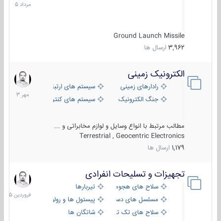
1405
Ground Launch Missile
3,962
ارسال ها
الکترونیک زمینی
1
مهر
رادارهای زمینی
سیستم های ارتباطی و جمع آوری اطلا
1403
جنگ الکترونیک
سیستم های کنترل آتش و تجهیزات الکت
مطالب مرتبط با انواع وسایل و لوازم مخابراتی و ...
Terrestrial , Geocentric Electronics
1,179
ارسال ها
تجهیزات و تسلیحات انفرادی
17
فروردی
سلاح های هجومی
تیربارها
1405
مسلسل های دستی
پیستول ها و رولورها
سلاح های تک تیر اندازی
شاتگان ها