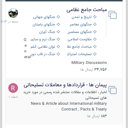
مباحث جامع نظامی
جمعه
در
تاریخ و تمدن
جنگهای جهانی
12:13
جنگهای معاصر
جنگهای باستان
جنگهای مسلمین
جنگ آوران
مقاومت اسلامی
جنگ نرم و سایبری
G
e
مباحث جامع نظامی
توان نظامی کشورها
n
تسلیحات استراتژیک
جنگ در قاب دوربین
eral
Military Discussions
34,752
ارسال ها
پیمان ها - قراردادها و معاملات تسلیحاتی
7
اسفند
اخبار ، اطلاعات و مقالات منتشر شده رسمی در مورد خرید
1400
های تسیحاتی
News & Article about International military
Contract , Pacts & Treaty
183
ارسال ها