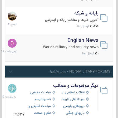
رایانه و شبکه
30
بهمن
آخرین خبرها و مطالب رایانه و اینترنتی
1404
6,045
ارسال ها
English News
10
اردیب
Worlds military and security news
1398
51
ارسال ها
NON-MILITARY FORUMS - سایر بخشها
دیگر موضوعات و مطالب
8
اردیب
انقلاب اسلامی ایران
مباحث مذهبی
1405
رویدادهای تاریخی و مذهبی
ناسیونالیسم
نیروهای پلیسی
مباحث امنیتی و اطلاعاتی
بازیهای جنگی
علم و صنعت
24,637