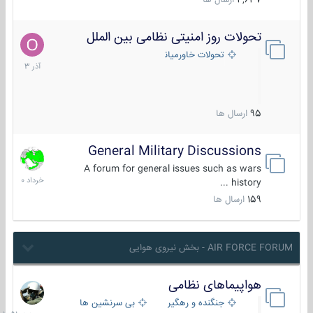
4,637
ارسال ها
تحولات روز امنیتی نظامی بین الملل
21
آذر
تحولات خاورمیانه
1403
95
ارسال ها
General Military Discussions
10
خرداد
A forum for general issues such as wars
1400
history ...
159
ارسال ها
AIR FORCE FORUM - بخش نیروی هوایی
هواپیماهای نظامی
جمعه
در
جنگنده و رهگیر
بی سرنشین ها
10:51