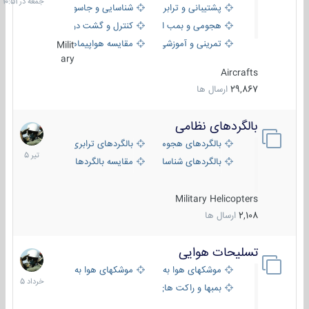
پشتیبانی و ترابری
شناسایی و جاسوسی
هجومی و بمب افکن
کنترل و گشت دریایی
تمرینی و آموزشی
مقایسه هواپیماها
Milit
ary
Aircrafts
29,867
ارسال ها
بالگردهای نظامی
22
تیر
بالگردهای هجومی
بالگردهای ترابری
1405
بالگردهای شناسایی
مقایسه بالگردها
Military Helicopters
2,108
ارسال ها
تسلیحات هوایی
30
خرداد
موشکهای هوا به هوا
موشکهای هوا به سطح
1405
بمبها و راکت های هوایی