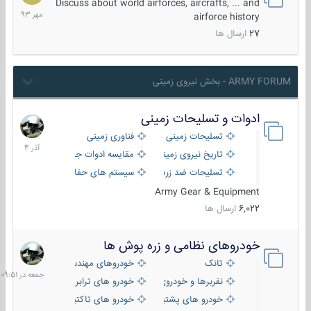
مهر
Discuss about world airforces, aircrafts, ... and
1393
airforce history
27
ارسال ها
ARMY FORUM - بخش نیروی زمینی
ادوات و تسلیحات زمینی
21
آذر
تسلیحات زمینی
فناوری زمینی
1404
تاریخ نیروی زمینی
مقایسه ادوات جنگی
تسلیحات ضد زره
سیستم های حفاظت فعال
Army Gear & Equipment
6,022
ارسال ها
خودروهای نظامی و زره پوش ها
جمعه
در
تانک
خودروهای مهندسی
09:51
نفربرها و خودروی های رزمی پیاده نظام
خودرو های ترابری نظامی
خودرو های پشتیبانی آتش ، شناسایی و ضد تانک
خودرو های تاکتیکی نظامی