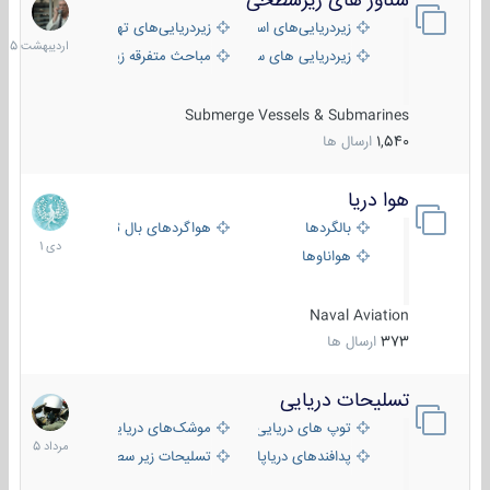
شناور های زیرسطحی
31
اردیب
زیردریایی‌های استراتژیک
زیردریایی‌های تهاجمی
1405
زیردریایی های سبک
مباحث متفرقه زیرسطحی
Submerge Vessels & Submarines
1,540
ارسال ها
هوا دریا
12
دی
بالگردها
هواگردهای بال ثابت
1401
هواناوها
Naval Aviation
373
ارسال ها
تسلیحات دریایی
2
مرداد
توپ های دریایی
موشک‌های دریایی
1405
پدافندهای دریاپایه
تسلیحات زیر سطحی