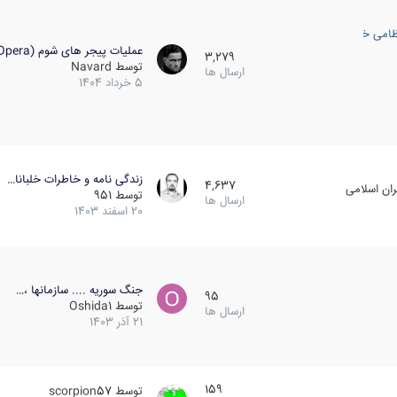
ظامی خارجی
عملیات پیجر های شوم (Opera…
3,279
توسط
Navard
ارسال ها
5 خرداد 1404
زندگی نامه و خاطرات خلبانا…
4,637
ان اسلامی
توسط
951
ارسال ها
20 اسفند 1403
جنگ سوریه .... سازمانها ،…
95
توسط
Oshida1
ارسال ها
21 آذر 1403
159
توسط
scorpion57