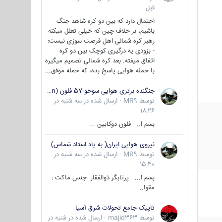
قبل
احتمال دارد که بین دو کره شاهد جنگ
باشیم، بر خلاف چین که خیلی تعلل میکنه
رهبر کره شمالی اهل فرصت سوزی نیست:
- بزودی یه درگیری کوچک بین دو کره
اتفاق میفته. بعد کره شمالی تصمیم میگیره
با حمله هوایی پاسخ بده، که حمله موفق...
جنگنده برتری هوایی سوخو-57 فلون (Su-57/Felon)
توسط
MR9
·
ارسال شده در
سه شنبه در
18:26
بسم ا.. فلون دوکابین ...
نیروی هوایی ایران( به یاد استاد شماس)
توسط
MR9
·
ارسال شده در
سه شنبه در
15:40
بسم ا... پرتابگر ذوالفقار جنس ماکت :
مقوا..
تاپیک جامع تحولات شرق آسیا
توسط
majid363
·
ارسال شده در
شنبه در