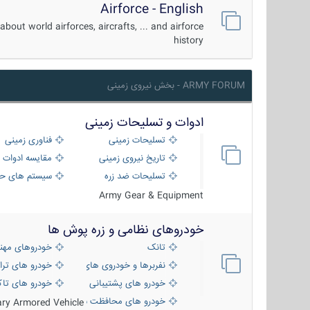
Airforce - English
about world airforces, aircrafts, ... and airforce
history
ARMY FORUM - بخش نیروی زمینی
ادوات و تسلیحات زمینی
تسلیحات زمینی
فناوری زمینی
تاریخ نیروی زمینی
مقایسه ادوات 
تسلیحات ضد زره
سیستم های حف
Army Gear & Equipment
خودروهای نظامی و زره پوش ها
تانک
خودروهای مهن
نفربرها و خودروی های رزمی پیاده نظام
خودرو های ترا
خودرو های پشتیبانی آتش ، شناسایی و ضد ت
خودرو های تاک
خودرو های محافظت شده
tary Armored Vehicle