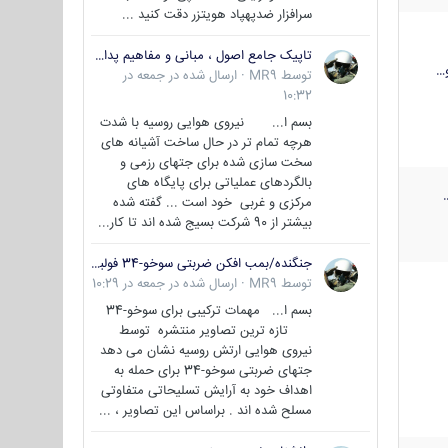
سرافزار ضدپهپاد هویتزر دقت کنید ...
تاپیک جامع اصول ، مبانی و مفاهیم پدافند غیر عامل
…
توسط
MR9
·
ارسال شده در
جمعه در
10:32
بسم ا... نیروی هوایی روسیه با شدت
هرچه تمام تر در حال ساخت آشیانه های
سخت سازی شده برای جتهای رزمی و
بالگردهای عملیاتی برای پایگاه های
مرکزی و غربی خود است ... گفته شده
بیشتر از 90 شرکت بسیج شده اند تا کار...
جنگنده/بمب افکن ضربتی سوخو-34 فولبک ( Sukhoi Su-34/Fullback)
توسط
MR9
·
ارسال شده در
جمعه در 10:29
بسم ا... مهمات ترکیبی برای سوخو-34
تازه ترین تصاویر منتشره توسط
نیروی هوایی ارتش روسیه نشان می دهد
جتهای ضربتی سوخو-34 برای حمله به
اهداف خود به آرایش تسلیحاتی متفاوتی
مسلح شده اند . براساس این تصاویر ، ...