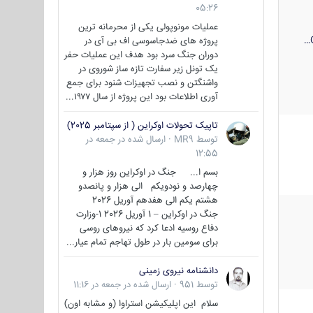
05:26
عملیات مونوپولی یکی از محرمانه ترین
پروژه های ضدجاسوسی اف بی آی در
دوران جنگ سرد بود هدف این عملیات حفر
یک تونل زیر سفارت تازه ساز شوروی در
واشنگتن و نصب تجهیزات شنود برای جمع
آوری اطلاعات بود این پروژه از سال ۱۹۷۷...
تاپیک تحولات اوکراین ( از سپتامبر 2025)
توسط
MR9
·
ارسال شده در
جمعه در
12:55
بسم ا... جنگ در اوکراین روز هزار و
چهارصد و نودویکم الی هزار و پانصدو
هشتم یکم الی هفدهم آوریل 2026
جنگ در اوکراین – 1 آوریل 2026 1-وزارت
دفاع روسیه ادعا کرد که نیروهای روسی
برای سومین بار در طول تهاجم تمام عیار...
دانشنامه نیروی زمینی
توسط
951
·
ارسال شده در
جمعه در 11:16
سلام این اپلیکیشن استراوا (و مشابه اون)