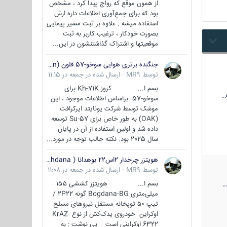
از همون موقع که رواج پیدا کرد ، مشخص
بود که برای جمع‌آوری اطلاعات داره ارش
استفاده میشه . علاوه بر ثبت مسیر پیمایی
بصورت خودکار ، ترغیب کاربر به ثبت
موقعیتها و اشتراک‌ گذاشتنشون در این...
جنگنده برتری هوایی سوخو-57 فلون (Su-57/Felon)
توسط
MR9
·
ارسال شده در
جمعه در 11:15
بسم ا... کروز Kh-71K برای
سوخو-57 براساس اطلاعات موجود ، این
موشک توسط شرکت یونایتد ایرکرافت
(OAK) به طور خاص برای Su-57 توسعه
داده شد و اولین استفاده از آن در پایان
سال 2025 بود. نکته جالب توجه در مورد...
هویتزر چرخدار 2اس22 بوهدانا ( wheeled howitzer 2S22 Bohdana )
توسط
MR9
·
ارسال شده در
جمعه در 11:08
بسم ا... هویتزر کششی ۱۵۵
میلی‌متری Bogdana-BG گونه 2P22 /
تیپ ۵۰ توپخانه مستقل نیروهای مسلح
اوکراین خودروی یدک‌کش از نوع KrAZ-
6322 اوکراینی است پی نوشت : به