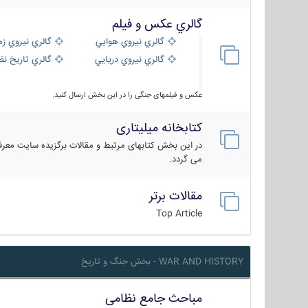
گالري عكس و فيلم
گالري نيروي هوايي
گالري نيروي زم
گالري نيروي دريايي
گالري تاریخ ن
عکس و فیلمهای جنگی را در این بخش ارسال کنید.
کتابخانه میلیتاری
در این بخش کتابهای مرتبط و مقالات برگزیده سایت معرفی
می گردد.
مقالات برتر
Top Article
WAR AND HISTORY - بخش جنگ و تاریخ
مباحث جامع نظامی