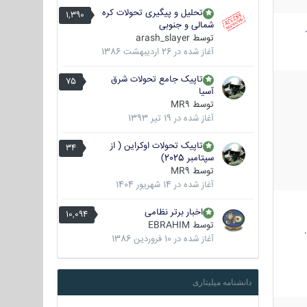
تحلیل و پیگیری تحولات کره
1,390
شمالی و جنوبی
توسط
arash_slayer
آغاز شده در
26 اردیبهشت 1386
تاپیک جامع تحولات شرق
75
آسیا
توسط
MR9
آغاز شده در
19 تیر 1393
تاپیک تحولات اوکراین ( از
34
سپتامبر 2025)
توسط
MR9
آغاز شده در
14 شهریور 1404
اخبار برتر نظامی
10,094
توسط
EBRAHIM
آغاز شده در
10 فروردین 1386
دانشنامه میلیتاری