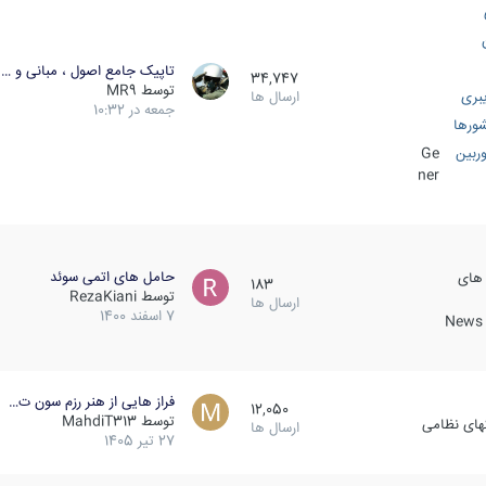
تاپیک جامع اصول ، مبانی و …
34,747
توسط
MR9
بری
ارسال ها
جمعه در 10:32
ورها
ربین
Ge
ner
حامل های اتمی سوئد
 های
183
توسط
RezaKiani
ارسال ها
7 اسفند 1400
News &
فراز هایی از هنر رزم سون ت…
12,050
توسط
MahdiT313
کهای نظامی
ارسال ها
27 تیر 1405