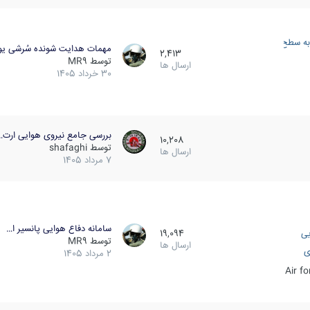
به سطح
مهمات هدایت شونده سُرشی یو
2,413
توسط
MR9
ارسال ها
30 خرداد 1405
بررسی جامع نیروی هوایی ارت…
10,208
توسط
shafaghi
ارسال ها
7 مرداد 1405
سامانه دفاع هوایی پانسیر ا…
یی
19,094
توسط
MR9
ارسال ها
ی
2 مرداد 1405
Air f