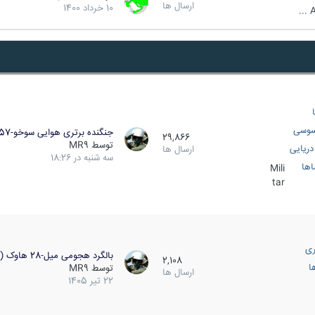
ارسال ها
10 خرداد 1400
A
سوسی
جنگنده برتری هوایی سوخو-57…
29,866
توسط
MR9
ریایی
ارسال ها
سه شنبه در 18:26
اها
Mili
tar
ری
بالگرد هجومی میل-28 هاوک (…
2,108
ا
توسط
MR9
ارسال ها
22 تیر 1405