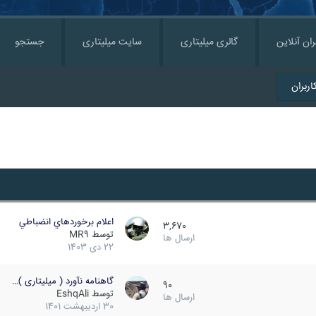
ران آنلاین
گالری میلیتاری
سایت میلیتاری
جستجو
ربران
اعلام برخوردهاي انضباطي
3,670
توسط
MR9
ارسال ها
22 دی 1403
گاهنامه نآورد ( میلیتاری )…
90
توسط
EshqAli
ارسال ها
30 اردیبهشت 1401