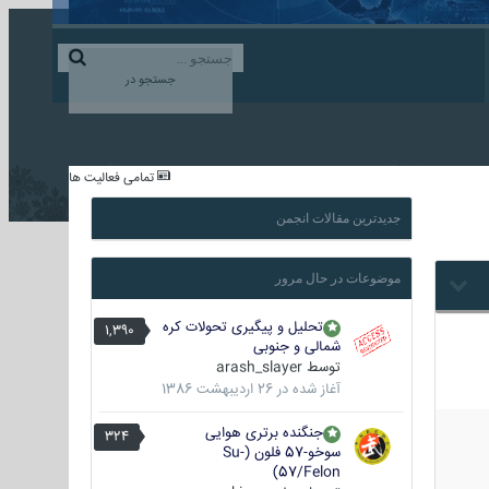
ورود به حساب کاربری
ایجاد حساب کاربری
جستجو در
...
تمامی فعالیت ها
جدیدترین مقالات انجمن
موضوعات در حال مرور
تحلیل و پیگیری تحولات کره
1,390
شمالی و جنوبی
توسط
arash_slayer
آغاز شده در
26 اردیبهشت 1386
جنگنده برتری هوایی
324
سوخو-57 فلون (Su-
57/Felon)