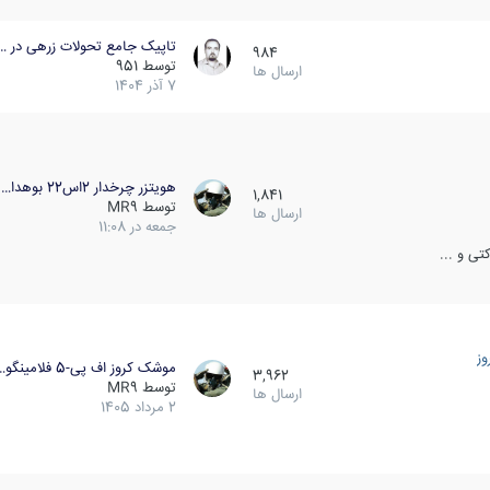
تاپیک جامع تحولات زرهی در …
984
توسط
951
ارسال ها
7 آذر 1404
هویتزر چرخدار 2اس22 بوهدا…
1,841
توسط
MR9
ارسال ها
جمعه در 11:08
ی و ...
ز
موشک کروز اف پی-5 فلامینگو…
3,962
توسط
MR9
ارسال ها
2 مرداد 1405