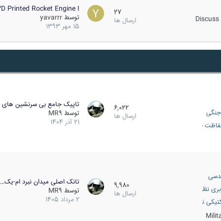
D Printed Rocket Engine I…
27
توسط
yavarrr
Discuss 
ارسال ها
15 مهر 1393
تاپیک جامع بی سرنشین های ز
6,022
جنگی
توسط
MR9
ارسال ها
21 آذر 1404
اظت فعال
دسی
تانک اصلی میدان نبرد ام-یک…
9,980
بری نظامی
توسط
MR9
ارسال ها
2 مرداد 1405
انک
تیکی نظامی
Mili