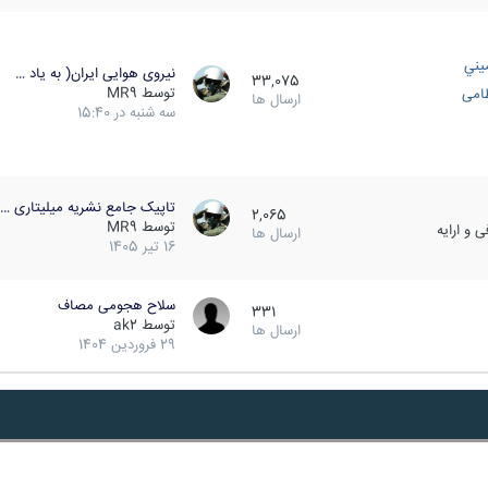
يني
نیروی هوایی ایران( به یاد …
33,075
توسط
MR9
ظامی
ارسال ها
سه شنبه در 15:40
تاپیک جامع نشریه میلیتاری …
2,065
توسط
MR9
 و ارایه
ارسال ها
16 تیر 1405
سلاح هجومی مصاف
331
توسط
ak2
ارسال ها
29 فروردین 1404