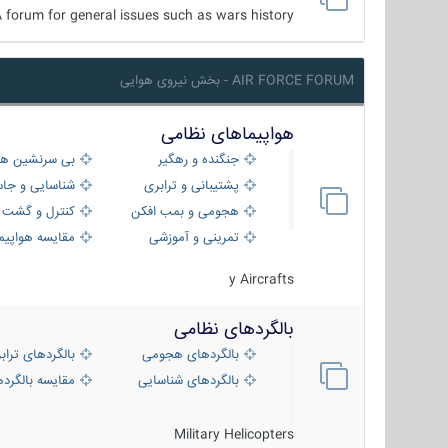
 forum for general issues such as wars history ...
AIR FORCE FORUM - بخش نیروی هوایی
هواپیماهای نظامی
جنگنده و رهگیر
بی سرنشین ها
پشتیبانی و ترابری
شناسایی و جا
هجومی و بمب افکن
کنترل و گشت د
تمرینی و آموزشی
مقایسه هواپیم
y Aircrafts
بالگردهای نظامی
بالگردهای هجومی
بالگردهای تراب
بالگردهای شناسایی
مقایسه بالگرده
Military Helicopters