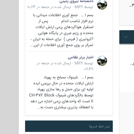
دانشنامه نیروی زمینی
3
توسط
MR9
·
ارسال شده در
جمعه در 10:24
بسم ا... جمع آوری اطلاعات میدانی با
نرم افزار تناسب اندام پس از
استقرار هواگردهای رزمی ارتش ایالات
متحده و رژیم عبری در پایگاه هوایی
آکروتیری ( قبرس ) برای حمله به ایران ،
تمرکز بر روی جمع آوری اطلاعات از این...
اخبار برتر نظامی
…
توسط
MR9
·
ارسال شده در
جمعه در
09:49
بسم ا... شینوک مسلح به پهپاد
ارتش ایالات متحده در حال بررسی ایده
اولیه ای برای حمل و رها سازی پهپاد
توسط بالگردهای شینوک CH-47F Block
II است که واحدهای رزمی اجازه می دهد
با انعطاف پذیری بیشتری دست به...
سر خط خبرها