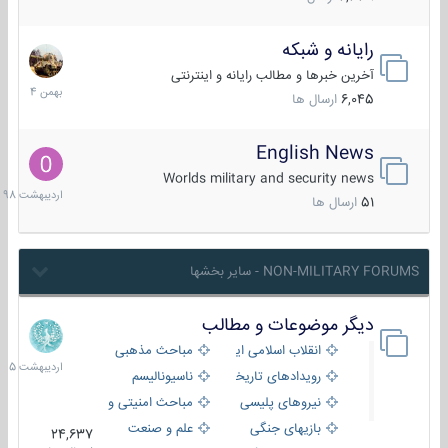
رایانه و شبکه
30
بهمن
آخرین خبرها و مطالب رایانه و اینترنتی
1404
6,045
ارسال ها
English News
10
اردیبهش
Worlds military and security news
1398
51
ارسال ها
NON-MILITARY FORUMS - سایر بخشها
دیگر موضوعات و مطالب
8
اردیبهش
انقلاب اسلامی ایران
مباحث مذهبی
1405
رویدادهای تاریخی و مذهبی
ناسیونالیسم
نیروهای پلیسی
مباحث امنیتی و اطلاعاتی
بازیهای جنگی
علم و صنعت
24,637