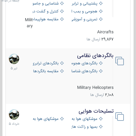
پشتیبانی و ترابری
شناسایی و جاسوسی
هجومی و بمب افکن
کنترل و گشت دریایی
تمرینی و آموزشی
مقایسه هواپیماها
Milit
ary
Aircrafts
29,867
ارسال ها
بالگردهای نظامی
22
تیر
بالگردهای هجومی
بالگردهای ترابری
1405
بالگردهای شناسایی
مقایسه بالگردها
Military Helicopters
2,108
ارسال ها
تسلیحات هوایی
30
خرداد
موشکهای هوا به هوا
موشکهای هوا به سطح
1405
بمبها و راکت های هوایی