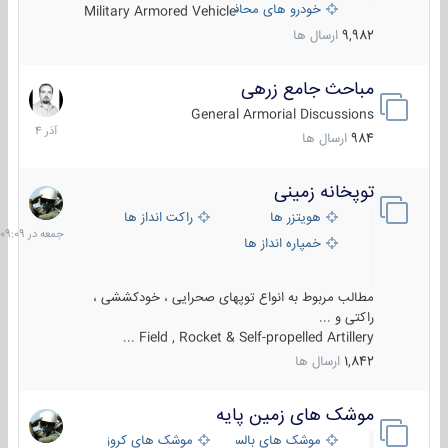
خودرو های محافظت شده
Military Armored Vehicle
9,982
ارسال ها
مباحث جامع زرهی
7
آذر
General Armorial Discussions
1404
984
ارسال ها
توپخانه زمینی
جمعه
در
هویتزر ها
راکت انداز ها
09:09
خمپاره انداز ها
مطالب مربوط به انواع توپهای صحرایی ، خودکششی ،
راکتی و ...
Field , Rocket & Self-propelled Artillery ...
1,842
ارسال ها
موشک های زمین پایه
2
مرداد
موشک های بالستیک
موشک های کروز