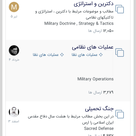
دکترین و استراتژی
27
تیر
مطالب و موضوعات مرتبط با دکترین ، استراتژی و
1405
تاکتیکهای نظامی
Military Doctrine , Strategy & Tactics
12,050
ارسال ها
عملیات های نظامی
5
خرداد
عملیات های نظامی ایران
عملیات های نظامی خارجی
1404
Military Operations
3,279
ارسال ها
جنگ تحمیلی
20
اسفند
در این بخش مطالب مرتبط با هشت سال دفاع مقدس
1403
ایران اسلامی را ارس
Sacred Defense