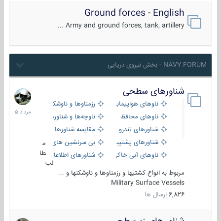
Ground forces - English
Army and ground forces, tank, artillery ...
NAVY FORUM - بخش نیروی دریایی
شناورهای سطحی
2
مرداد
ناوهای هواپیمابر و بالگرد بر
رزمناوها و ناوشکن‌ها
1405
ناوهای محافظ
ناوچه‌ها و شناورهای گشتی
شناورهای تندرو
مقایسه شناورها
شناورهای پشتیبانی
بی سرنشین های دریایی
م
طا
ناوهای آبی خاکی و نیروبر
شناورهای اطلاعاتی و جاسوسی
لب
مربوط به انواع کشتیها و رزمناوها و ناوشکنها و ...
Military Surface Vessels
6,826
ارسال ها