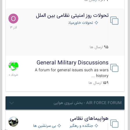
4,637
ارسال ها
تحولات روز امنیتی نظامی بین الملل
21
آذر
تحولات خاورمیانه
1403
95
ارسال ها
General Military Discussions
10
خرداد
A forum for general issues such as wars
1400
history ...
159
ارسال ها
AIR FORCE FORUM - بخش نیروی هوایی
هواپیماهای نظامی
جمعه
در
جنگنده و رهگیر
بی سرنشین ها
10:51