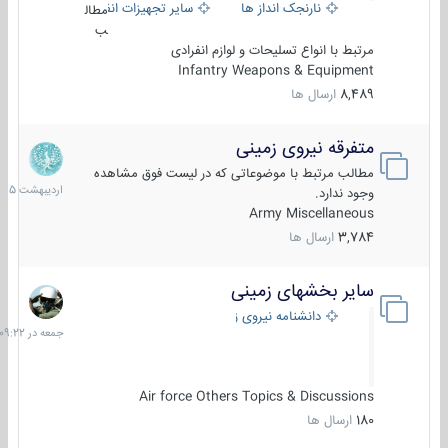
نارنجک انداز ها
سایر تجهیزات انفرادی
مطال
ب
مرتبط با انواع تسلیحات و لوازم انفرادی
Infantry Weapons & Equipment
8,489
ارسال ها
متفرقه نیروی زمینی
27
اردیبهش
مطالب مرتبط با موضوعاتی که در لیست فوق مشاهده
1405
وجود ندارد.
Army Miscellaneous
3,784
ارسال ها
سایر بخشهای زمینی
جمعه
در
دانشنامه نیروی زمینی
09:22
Air force Others Topics & Discussions
180
ارسال ها