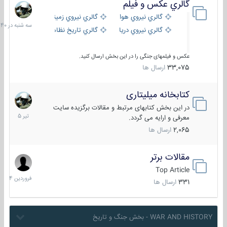
گالري عكس و فيلم
سه
شنبه
گالري نيروي هوايي
گالري نيروي زميني
در
گالري نيروي دريايي
گالري تاریخ نظامی
15:40
عکس و فیلمهای جنگی را در این بخش ارسال کنید.
33,075
ارسال ها
کتابخانه میلیتاری
16
تیر
در این بخش کتابهای مرتبط و مقالات برگزیده سایت
1405
معرفی و ارایه می گردد.
2,065
ارسال ها
مقالات برتر
29
فروردین
Top Article
1404
331
ارسال ها
WAR AND HISTORY - بخش جنگ و تاریخ