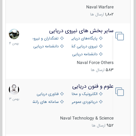
Naval Warfare
1,802
ارسال ها
سایر بخش های نیروی دریایی
22
بهمن
پایگاه‌های دریایی
تفنگداران و نیروهای ویژه‌ی دریایی
1404
نیروی دریایی کشورهای مختلف
دانشنامه دریایی
دانشنامه دریایی کپی
Naval Force Others
583
ارسال ها
علوم و فنون دریایی
6
بهمن
الکترونیک و مخابرات دریایی
فناوری دریایی
1403
دریانوردی عمومی
سامانه های رانشی دریایی
Naval Technology & Science
952
ارسال ها