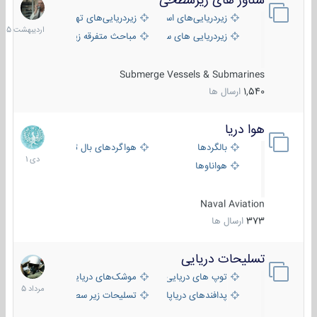
شناور های زیرسطحی
31
اردیبهش
زیردریایی‌های استراتژیک
زیردریایی‌های تهاجمی
1405
زیردریایی های سبک
مباحث متفرقه زیرسطحی
Submerge Vessels & Submarines
1,540
ارسال ها
هوا دریا
12
دی
بالگردها
هواگردهای بال ثابت
1401
هواناوها
Naval Aviation
373
ارسال ها
تسلیحات دریایی
2
مرداد
توپ های دریایی
موشک‌های دریایی
1405
پدافندهای دریاپایه
تسلیحات زیر سطحی