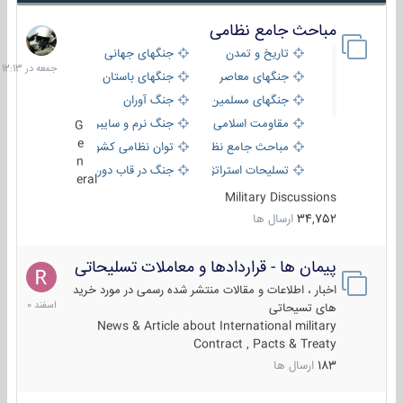
مباحث جامع نظامی
جمعه
در
تاریخ و تمدن
جنگهای جهانی
12:13
جنگهای معاصر
جنگهای باستان
جنگهای مسلمین
جنگ آوران
مقاومت اسلامی
جنگ نرم و سایبری
G
e
مباحث جامع نظامی
توان نظامی کشورها
n
تسلیحات استراتژیک
جنگ در قاب دوربین
eral
Military Discussions
34,752
ارسال ها
پیمان ها - قراردادها و معاملات تسلیحاتی
7
اسفند
اخبار ، اطلاعات و مقالات منتشر شده رسمی در مورد خرید
1400
های تسیحاتی
News & Article about International military
Contract , Pacts & Treaty
183
ارسال ها