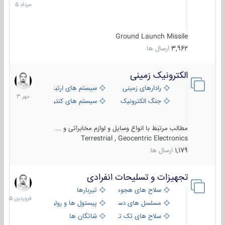
1405
Ground Launch Missile
3,962
ارسال ها
الکترونیک زمینی
1
مهر
رادارهای زمینی
سیستم های ارتباطی و جمع آوری اطلاع
1403
جنگ الکترونیک
سیستم های کنترل آتش و تجهیزات الکتر
مطالب مرتبط با انواع وسایل و لوازم مخابراتی و ...
Terrestrial , Geocentric Electronics
1,179
ارسال ها
تجهیزات و تسلیحات انفرادی
17
فروردین
سلاح های هجومی
تیربارها
1405
مسلسل های دستی
پیستول ها و رولورها
سلاح های تک تیر اندازی
شاتگان ها