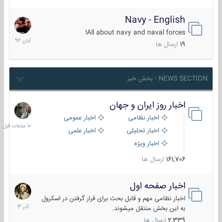
Navy - English
22
آبان
All about navy and naval forces!
1392
19
ارسال ها
NEWS SECTION - بخش خبر
اخبار روز ایران و جهان
10
ساعات
اخبار نظامی
اخبار عمومی
قبل
اخبار تحلیلی
اخبار علمی
اخبار ویژه
161,706
ارسال ها
اخبار صفحه اول
7
آذر
اخبار نظامی مهم و قابل بحث برای قرار گرفتن در اسکرول
1403
به این بخش منتقل میشوند.
2,339
ارسال ها