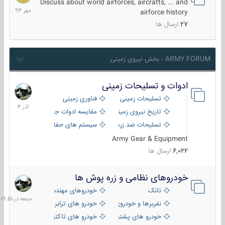
مهر
Discuss about world airforces, aircrafts, ... and
1393
airforce history
27
ارسال ها
ARMY FORUM - بخش نیروی زمینی
ادوات و تسلیحات زمینی
21
آذر
تسلیحات زمینی
فناوری زمینی
1404
تاریخ نیروی زمینی
مقایسه ادوات جنگی
تسلیحات ضد زره
سیستم های حفاظت فعال
Army Gear & Equipment
6,022
ارسال ها
خودروهای نظامی و زره پوش ها
جمعه
در
تانک
خودروهای مهندسی
09:51
نفربرها و خودروی های رزمی پیاده نظام
خودرو های ترابری نظامی
خودرو های پشتیبانی آتش ، شناسایی و ضد تانک
خودرو های تاکتیکی نظامی