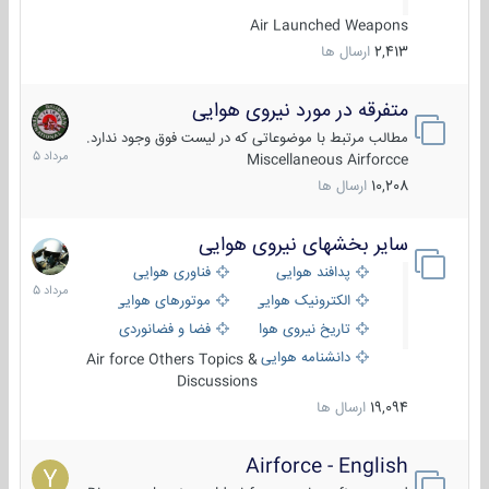
Air Launched Weapons
2,413
ارسال ها
متفرقه در مورد نیروی هوایی
7
مرداد
مطالب مرتبط با موضوعاتی که در لیست فوق وجود ندارد.
1405
Miscellaneous Airforcce
10,208
ارسال ها
سایر بخشهای نیروی هوایی
2
مرداد
پدافند هوایی
فناوری هوایی
1405
الکترونیک هوایی
موتورهای هوایی
تاریخ نیروی هوایی
فضا و فضانوردی
دانشنامه هوایی
Air force Others Topics &
Discussions
19,094
ارسال ها
Airforce - English
15