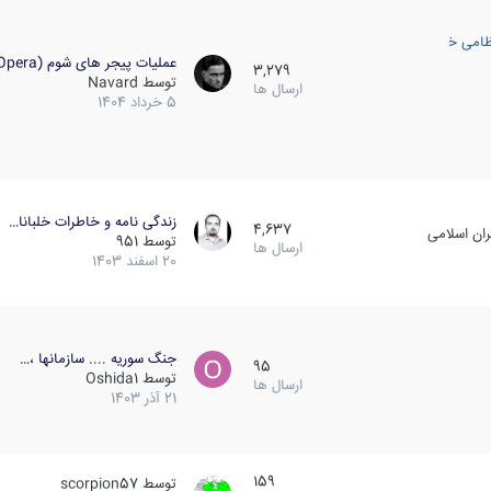
ظامی خارجی
عملیات پیجر های شوم (Opera…
3,279
توسط
Navard
ارسال ها
5 خرداد 1404
زندگی نامه و خاطرات خلبانا…
4,637
ان اسلامی
توسط
951
ارسال ها
20 اسفند 1403
جنگ سوریه .... سازمانها ،…
95
توسط
Oshida1
ارسال ها
21 آذر 1403
159
توسط
scorpion57