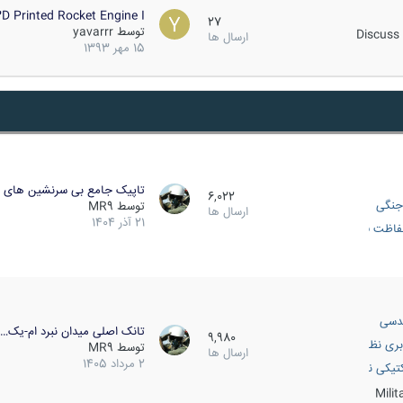
D Printed Rocket Engine I…
27
توسط
yavarrr
Discuss 
ارسال ها
15 مهر 1393
تاپیک جامع بی سرنشین های ز
6,022
جنگی
توسط
MR9
ارسال ها
21 آذر 1404
اظت فعال
دسی
تانک اصلی میدان نبرد ام-یک…
9,980
بری نظامی
توسط
MR9
ارسال ها
2 مرداد 1405
انک
تیکی نظامی
Mili