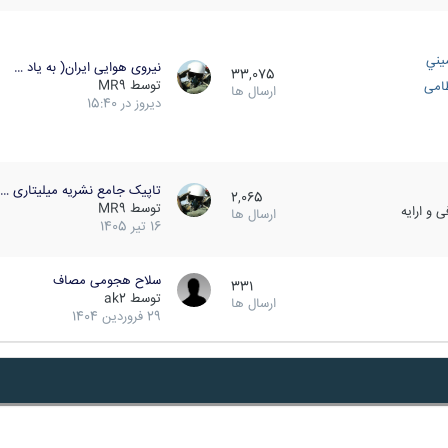
يني
نیروی هوایی ایران( به یاد …
33,075
توسط
MR9
ظامی
ارسال ها
دیروز در 15:40
تاپیک جامع نشریه میلیتاری …
2,065
توسط
MR9
 و ارایه
ارسال ها
16 تیر 1405
سلاح هجومی مصاف
331
توسط
ak2
ارسال ها
29 فروردین 1404