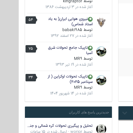
توسط
kingraptor
آغاز شده در
3 اردیبهشت 1386
نیروی هوایی ایران( به یاد
54
استاد شماس)
توسط
babak1985
آغاز شده در
27 اسفند 1392
تاپیک جامع تحولات شرق
75
آسیا
توسط
MR9
آغاز شده در
19 تیر 1393
تاپیک تحولات اوکراین ( از
34
سپتامبر 2025)
توسط
MR9
آغاز شده در
14 شهریور 1404
جدیدترین پاسخ های کاربران
تحلیل و پیگیری تحولات کره شمالی و جنوبی
توسط
worior
·
ارسال شده در
15 ساعات