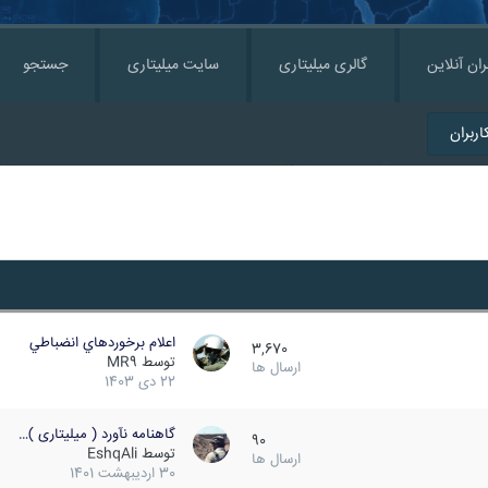
ران آنلاین
گالری میلیتاری
سایت میلیتاری
جستجو
ربران
اعلام برخوردهاي انضباطي
3,670
توسط
MR9
ارسال ها
22 دی 1403
گاهنامه نآورد ( میلیتاری )…
90
توسط
EshqAli
ارسال ها
30 اردیبهشت 1401