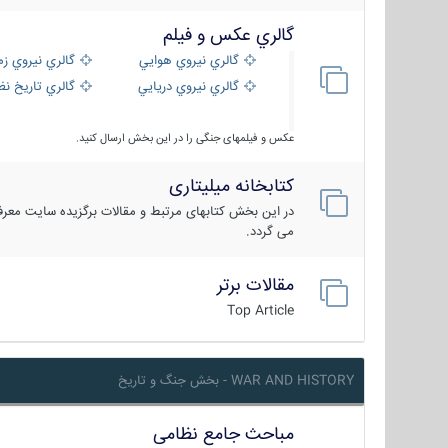
گالري عكس و فيلم
گالري نيروي هوايي
گالري نيروي زم
گالري نيروي دريايي
گالري تاریخ ن
عکس و فیلمهای جنگی را در این بخش ارسال کنید.
کتابخانه میلیتاری
در این بخش کتابهای مرتبط و مقالات برگزیده سایت معرفی
می گردد.
مقالات برتر
Top Article
WAR AND HISTORY - بخش جنگ و تاریخ
مباحث جامع نظامی