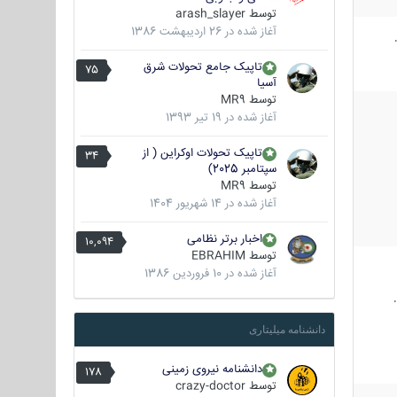
توسط
arash_slayer
آغاز شده در
26 اردیبهشت 1386
تاپیک جامع تحولات شرق
75
آسیا
توسط
MR9
آغاز شده در
19 تیر 1393
تاپیک تحولات اوکراین ( از
34
سپتامبر 2025)
توسط
MR9
آغاز شده در
14 شهریور 1404
اخبار برتر نظامی
10,094
توسط
EBRAHIM
آغاز شده در
10 فروردین 1386
دانشنامه میلیتاری
دانشنامه نیروی زمینی
178
توسط
crazy-doctor