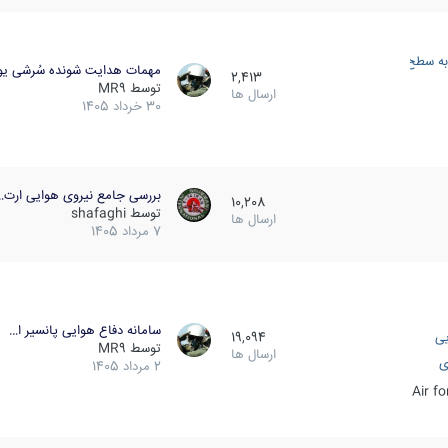
به سطح
مهمات هدایت شونده سُرشی یو
2,413
توسط
MR9
ارسال ها
30 خرداد 1405
بررسی جامع نیروی هوایی ارت…
10,208
توسط
shafaghi
ارسال ها
7 مرداد 1405
سامانه دفاع هوایی پانسیر ا…
یی
19,094
توسط
MR9
ارسال ها
ی
2 مرداد 1405
Air f