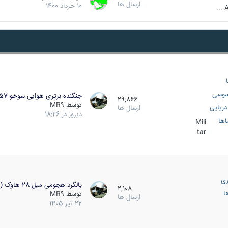
ارسال ها
10 خرداد 1400
A
سوسی
جنگنده برتری هوایی سوخو-57…
29,866
توسط
MR9
ریایی
ارسال ها
دیروز در 18:26
اها
Mili
tar
ری
بالگرد هجومی میل-28 هاوک (…
2,108
ا
توسط
MR9
ارسال ها
22 تیر 1405