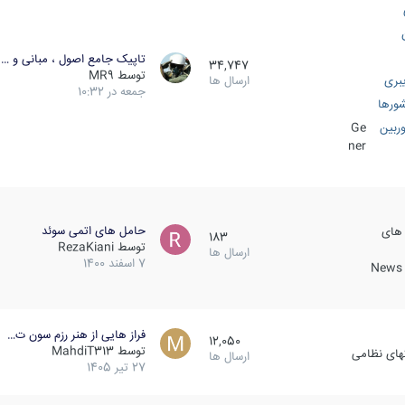
تاپیک جامع اصول ، مبانی و …
34,747
توسط
MR9
بری
ارسال ها
جمعه در 10:32
ورها
ربین
Ge
ner
حامل های اتمی سوئد
 های
183
توسط
RezaKiani
ارسال ها
7 اسفند 1400
News &
فراز هایی از هنر رزم سون ت…
12,050
توسط
MahdiT313
کهای نظامی
ارسال ها
27 تیر 1405