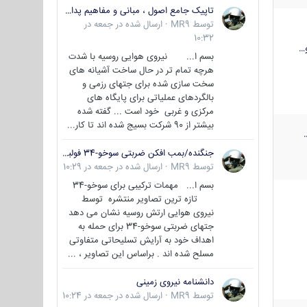
تاپیک جامع اصول ، مبانی و مفاهیم پدافند غیر عامل
توسط
MR9
·
ارسال شده در
جمعه در
10:32
…
بسم ا... نیروی هوایی روسیه با شدت
هرچه تمام تر در حال ساخت آشیانه های
سخت سازی شده برای جتهای رزمی و
بالگردهای عملیاتی برای پایگاه های
مرکزی و غربی خود است ... گفته شده
بیشتر از 90 شرکت بسیج شده اند تا کار...
جنگنده/بمب افکن ضربتی سوخو-34 فولبک ( Sukhoi Su-34/Fullback)
توسط
MR9
·
ارسال شده در
جمعه در 10:29
بسم ا... مهمات ترکیبی برای سوخو-34
تازه ترین تصاویر منتشره توسط
نیروی هوایی ارتش روسیه نشان می دهد
جتهای ضربتی سوخو-34 برای حمله به
اهداف خود به آرایش تسلیحاتی متفاوتی
مسلح شده اند . براساس این تصاویر ، ...
دانشنامه نیروی زمینی
توسط
MR9
·
ارسال شده در
جمعه در 10:24