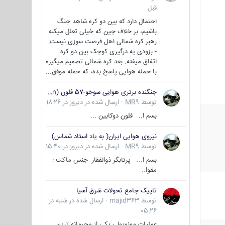
قبل
احتمال دارد که بین دو کره شاهد جنگ
باشیم، بر خلاف چین که خیلی تعلل میکنه
رهبر کره شمالی اهل فرصت سوزی نیست:
- بزودی یه درگیری کوچک بین دو کره
اتفاق میفته. بعد کره شمالی تصمیم میگیره
با حمله هوایی پاسخ بده، که حمله موفق...
جنگنده برتری هوایی سوخو-57 فلون (Su-57/Felon)
توسط
MR9
·
ارسال شده در
دیروز در 18:26
بسم ا.. فلون دوکابین ...
نیروی هوایی ایران( به یاد استاد شماس)
توسط
MR9
·
ارسال شده در
دیروز در 15:40
بسم ا... پرتابگر ذوالفقار جنس ماکت :
مقوا..
تاپیک جامع تحولات شرق آسیا
توسط
majid363
·
ارسال شده در
شنبه در
05:26
عملیات مونوپولی یکی از محرمانه ترین