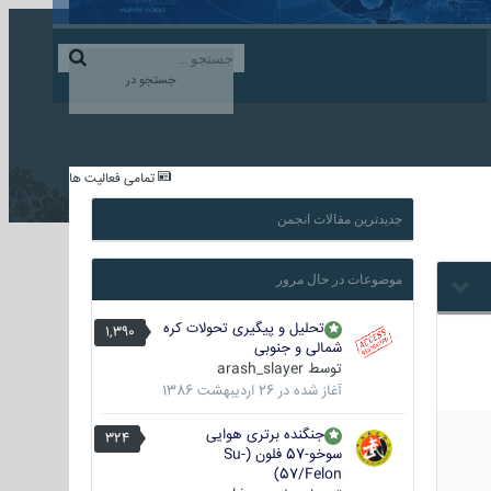
ورود به حساب کاربری
ایجاد حساب کاربری
جستجو در
...
تمامی فعالیت ها
جدیدترین مقالات انجمن
موضوعات در حال مرور
تحلیل و پیگیری تحولات کره
1,390
شمالی و جنوبی
توسط
arash_slayer
آغاز شده در
26 اردیبهشت 1386
جنگنده برتری هوایی
324
سوخو-57 فلون (Su-
57/Felon)