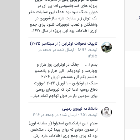
پروژه های ضدجاسوسی اف بی آی در
دوران جنگ سرد بود هدف این عملیات حفر
یک تونل زیر سفارت تازه ساز شوروی در
واشنگتن و نصب تجهیزات شنود برای جمع
آوری اطلاعات بود این پروژه از سال ۱۹۷۷...
تاپیک تحولات اوکراین ( از سپتامبر 2025)
توسط
MR9
·
ارسال شده در
جمعه در
12:55
بسم ا... جنگ در اوکراین روز هزار و
چهارصد و نودویکم الی هزار و پانصدو
هشتم یکم الی هفدهم آوریل 2026
جنگ در اوکراین – 1 آوریل 2026 1-وزارت
دفاع روسیه ادعا کرد که نیروهای روسی
برای سومین بار در طول تهاجم تمام عیار...
دانشنامه نیروی زمینی
توسط
951
·
ارسال شده در
جمعه در 11:16
سلام این اپلیکیشن استراوا (و مشابه اون)
از همون موقع که رواج پیدا کرد ، مشخص
بود که برای جمع‌آوری اطلاعات داره ارش