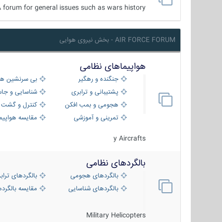
 forum for general issues such as wars history ...
AIR FORCE FORUM - بخش نیروی هوایی
هواپیماهای نظامی
جنگنده و رهگیر
بی سرنشین ها
پشتیبانی و ترابری
شناسایی و جا
هجومی و بمب افکن
کنترل و گشت د
تمرینی و آموزشی
مقایسه هواپیم
y Aircrafts
بالگردهای نظامی
بالگردهای هجومی
بالگردهای تراب
بالگردهای شناسایی
مقایسه بالگرده
Military Helicopters