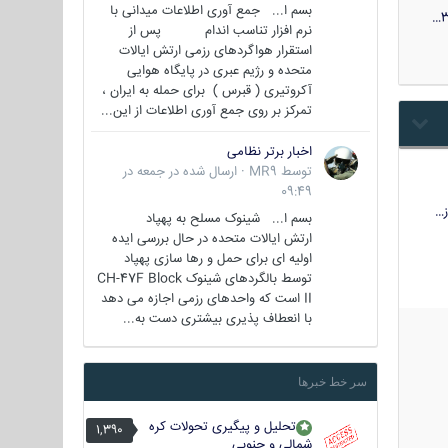
بسم ا... جمع آوری اطلاعات میدانی با
3
نرم افزار تناسب اندام پس از
استقرار هواگردهای رزمی ارتش ایالات
متحده و رژیم عبری در پایگاه هوایی
آکروتیری ( قبرس ) برای حمله به ایران ،
تمرکز بر روی جمع آوری اطلاعات از این...
اخبار برتر نظامی
توسط
MR9
·
ارسال شده در
جمعه در
09:49
…
بسم ا... شینوک مسلح به پهپاد
ارتش ایالات متحده در حال بررسی ایده
اولیه ای برای حمل و رها سازی پهپاد
توسط بالگردهای شینوک CH-47F Block
II است که واحدهای رزمی اجازه می دهد
با انعطاف پذیری بیشتری دست به...
سر خط خبرها
تحلیل و پیگیری تحولات کره
1,390
شمالی و جنوبی