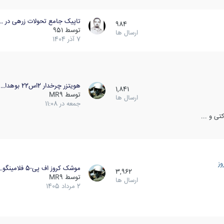
تاپیک جامع تحولات زرهی در …
984
توسط
951
ارسال ها
7 آذر 1404
هویتزر چرخدار 2اس22 بوهدا…
1,841
توسط
MR9
ارسال ها
جمعه در 11:08
ی و ...
ز
موشک کروز اف پی-5 فلامینگو…
3,962
توسط
MR9
ارسال ها
2 مرداد 1405