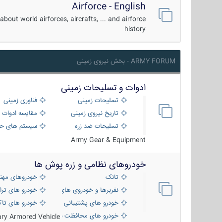
Airforce - English
about world airforces, aircrafts, ... and airforce
history
ARMY FORUM - بخش نیروی زمینی
ادوات و تسلیحات زمینی
تسلیحات زمینی
فناوری زمینی
تاریخ نیروی زمینی
مقایسه ادوات 
تسلیحات ضد زره
سیستم های حف
Army Gear & Equipment
خودروهای نظامی و زره پوش ها
تانک
خودروهای مهن
نفربرها و خودروی های رزمی پیاده نظام
خودرو های ترا
خودرو های پشتیبانی آتش ، شناسایی و ضد ت
خودرو های تاک
خودرو های محافظت شده
tary Armored Vehicle