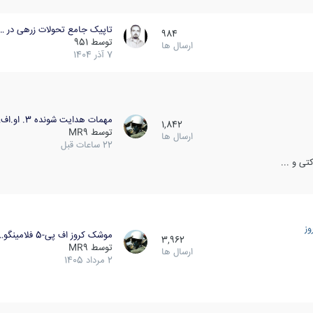
تاپیک جامع تحولات زرهی در …
984
توسط
951
ارسال ها
7 آذر 1404
مهمات هدایت شونده 3. او.اف…
1,842
توسط
MR9
ارسال ها
22 ساعات قبل
ی و ...
ز
موشک کروز اف پی-5 فلامینگو…
3,962
توسط
MR9
ارسال ها
2 مرداد 1405