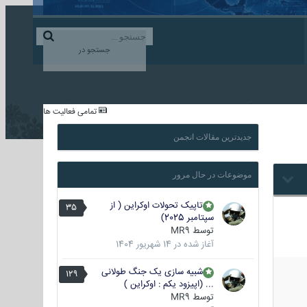
ورود به حساب کاربری
ایجاد حساب کاربری
جستجو در
...
تمامی فعالیت ها
جدیدترین مقالات انجمن
موضوعات در حال مرور
تاپیک تحولات اوکراین ( از
35
سپتامبر 2025)
توسط
MR9
آغاز شده در
14 شهریور 1404
شبیه سازی یک جنگ طولانی
129
... (اپیزود یکم : اوکراین )
توسط
MR9