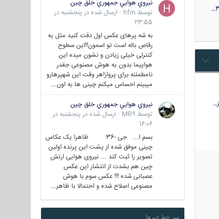
نيروي هوايي جمهوري خلق چين
3
توسط
hfm
·
ارسال شده در
پنجشنبه در
23:55
به شه پرهای عکس اول دقت کنید مثل یه
رقاص باله است تو اسمون!!این سطوح
کنترلی خیلی زیادن و نشون میده این
هواپیما بدون یه هوش مصنوعی جقدر
نامطمئنه برای پرواز!هر وقت این شهپرهارو
میبینم احساس میکنم چینی ها به اون...
…
نيروي هوايي جمهوري خلق چين
توسط
MR9
·
ارسال شده در
پنجشنبه در
16:06
بسم ا... جی -36 ظاهرا یک عکاس
چینی موفق شده از پشت این پرنده اولین
تصویر را ثبت کند ... نیروی هوایی ارتش
چین هم بشدت از انتشار این عکس
عصبانی شده !!! عکس سوم با هوش
مصنوعی اصلاح شده و احتمالا با ظاهر...
سر خط خبرها