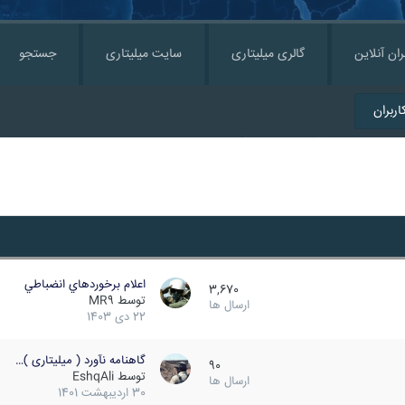
ران آنلاین
گالری میلیتاری
سایت میلیتاری
جستجو
ربران
اعلام برخوردهاي انضباطي
3,670
توسط
MR9
ارسال ها
22 دی 1403
گاهنامه نآورد ( میلیتاری )…
90
توسط
EshqAli
ارسال ها
30 اردیبهشت 1401