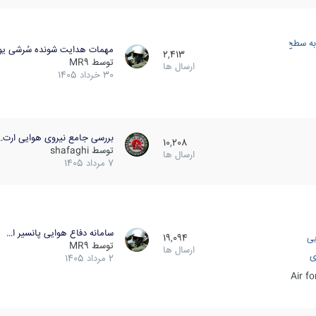
به سطح
مهمات هدایت شونده سُرشی یو
2,413
توسط
MR9
ارسال ها
30 خرداد 1405
بررسی جامع نیروی هوایی ارت…
10,208
توسط
shafaghi
ارسال ها
7 مرداد 1405
سامانه دفاع هوایی پانسیر ا…
یی
19,094
توسط
MR9
ارسال ها
ی
2 مرداد 1405
Air f