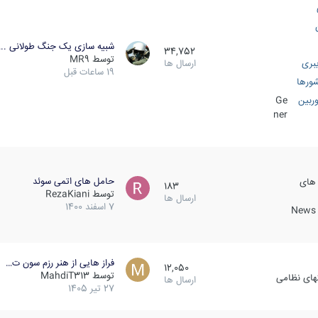
شبیه سازی یک جنگ طولانی ..
34,752
توسط
MR9
بری
ارسال ها
19 ساعات قبل
ورها
ربین
Ge
ner
حامل های اتمی سوئد
 های
183
توسط
RezaKiani
ارسال ها
7 اسفند 1400
News &
فراز هایی از هنر رزم سون ت…
12,050
توسط
MahdiT313
کهای نظامی
ارسال ها
27 تیر 1405