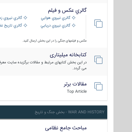
گالري عكس و فيلم
گالري نيروي هوايي
گالري نيروي زم
گالري نيروي دريايي
گالري تاریخ ن
عکس و فیلمهای جنگی را در این بخش ارسال کنید.
کتابخانه میلیتاری
در این بخش کتابهای مرتبط و مقالات برگزیده سایت معرفی
می گردد.
مقالات برتر
Top Article
WAR AND HISTORY - بخش جنگ و تاریخ
مباحث جامع نظامی