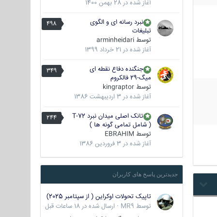
آغاز شده در
28 بهمن 1400
نبرد رسانه ای و الگوی
498
تبلیغات
توسط
arminheidari
آغاز شده در
21 خرداد 1399
جنگنده دفاع نقطه ای
349
میگ-29 فالکروم
توسط
kingraptor
آغاز شده در
3 اردیبهشت 1386
تانک اصلی میدان نبرد T-72
244
( شامل تمامی گونه ها )
توسط
EBRAHIM
آغاز شده در
3 فروردین 1386
جدیدترین پاسخ های کاربران
تاپیک تحولات اوکراین ( از سپتامبر 2025)
توسط
MR9
·
ارسال شده در
18 ساعات قبل