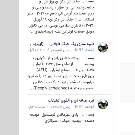
بسم ا.. جنگ در اوکراین روز هزار و
پانصدو نهم الی روز هزار و پانصدو سی و
دوم هجدهم آوریل الی دهم مه2026 هنر
استتار.......!! جنگ در اوکراین- 18 آوریل
…
2026 1- ناظران نظامی روسی، در پی کارزار
موفق حملات اوکراین علیه زیرساختهای...
شبیه سازی یک جنگ طولانی ... (اپیزود یکم : اوکراین )
توسط
MR9
·
ارسال شده در
19 ساعات قبل
بسم ا.. پروژه خط پهپادی از اوکراین تا
روسیه از اواخر سال ۲۰۲۴ تا اوایل
۲۰۲۵، نیروهای مسلح اوکراین (AFU)
پروژه‌ای تحت عنوان «خط پهپاد» را به اجرا
درآوردند که شامل ایجاد یک خط دفاعی
عمیق و چندلایه (Deeply-echeloned)...
نبرد رسانه ای و الگوی تبلیغات
توسط
MR9
·
ارسال شده در
19 ساعات قبل
بسم ا... بازی قهرمانان گوستمول توسعه
دهنده : روسیه سبک : استراتژی