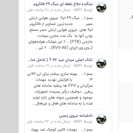
جنگنده دفاع نقطه ای میگ-29 فالکروم
توسط
MR9
·
ارسال شده در
20 ساعات قبل
بسم ا... میگ-29 ام2 نیروی هوایی ارتش
مصر جدیدترین تصاویر از فالکروم
ام2 های نیروی هوایی ارتش مصر مسلح
بودن آنها به یک عدد مخزن سوخت
خارجی (PTB) ، ۲ تیر موشک هوابه‌هوای
آر.وی.وی-ای‌ای (RVV-AE) ، ۲ تیر...
تانک اصلی میدان نبرد T-72 ( شامل تمامی گونه ها )
توسط
MR9
·
ارسال شده در
21 ساعات قبل
بسم ا... بهینه سازی بیشتر برای تی-72بی
3 با افزایش تهدید مهمات
سرگردان و FPV ها برعلیه سامانه های
زرهی ، دوطرف درگیر بسرعت تجهیزات
موجود و همچنین نمونه های تازه تولید
شده را به سامانه های فعال و غیرفعال...
دانشنامه نیروی زمینی
توسط
MR9
·
ارسال شده در
22 ساعات قبل
بسم ا... مهمات کالیبر کوچک ضد پهپاد