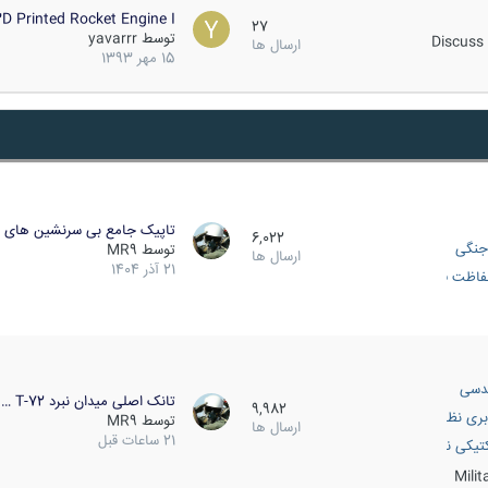
D Printed Rocket Engine I…
27
توسط
yavarrr
Discuss 
ارسال ها
15 مهر 1393
تاپیک جامع بی سرنشین های ز
6,022
جنگی
توسط
MR9
ارسال ها
21 آذر 1404
اظت فعال
دسی
تانک اصلی میدان نبرد T-72 …
9,982
بری نظامی
توسط
MR9
ارسال ها
21 ساعات قبل
انک
تیکی نظامی
Mili