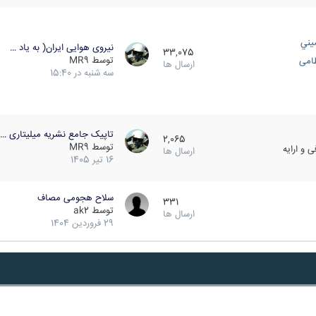
يني
نیروی هوایی ایران( به یاد …
33,075
توسط
MR9
ظامی
ارسال ها
سه شنبه در 15:40
تاپیک جامع نشریه میلیتاری …
2,065
توسط
MR9
 و ارایه
ارسال ها
16 تیر 1405
سلاح هجومی مصاف
331
توسط
ak2
ارسال ها
29 فروردین 1404