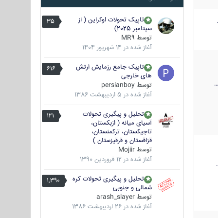
تاپیک تحولات اوکراین ( از
35
سپتامبر 2025)
توسط
MR9
آغاز شده در
14 شهریور 1404
تاپیک جامع رزمایش ارتش
616
های خارجی
توسط
persianboy
آغاز شده در
5 اردیبهشت 1386
تحلیل و پیگیری تحولات
121
آسیای میانه ( ازبکستان،
تاجیکستان، ترکمنستان،
قزاقستان و قرقیزستان )
توسط
Mojiir
آغاز شده در
12 فروردین 1390
تحلیل و پیگیری تحولات کره
1,390
شمالی و جنوبی
توسط
arash_slayer
آغاز شده در
26 اردیبهشت 1386