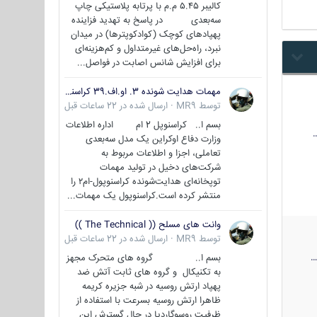
کالیبر ۵.۴۵ م.م با پرتابه پلاستیکی چاپ
سه‌بعدی در پاسخ به تهدید فزاینده
پهپادهای کوچک (کوادکوپترها) در میدان
نبرد، راه‌حل‌های غیرمتداول و کم‌هزینه‌ای
برای افزایش شانس اصابت در فواصل...
مهمات هدایت شونده 3. او.اف.39 کراسنوپل/بصیر( Krasnopol 3OF39 )
توسط
MR9
·
ارسال شده در
22 ساعات قبل
بسم ا.. کراسنوپل 2 ام اداره اطلاعات
وزارت دفاع اوکراین یک مدل سه‌بعدی
تعاملی، اجزا و اطلاعات مربوط به
شرکت‌های دخیل در تولید مهمات
توپخانه‌ای هدایت‌شونده کراسنوپول-ام۲ را
منتشر کرده است.کراسنوپول یک مهمات...
وانت های مسلح (( The Technical ))
توسط
MR9
·
ارسال شده در
22 ساعات قبل
بسم ا.. گروه های متحرک مجهز
به تکنیکال و گروه های ثابت آتش ضد
پهپاد ارتش روسیه در شبه جزیره کریمه
ظاهرا ارتش روسیه بسرعت با استفاده از
ظرفیت روسوگاردیا در حال گسترش این