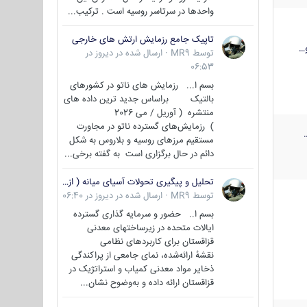
واحدها در سرتاسر روسیه است . ترکیب...
تاپیک جامع رزمایش ارتش های خارجی
…
توسط
MR9
·
ارسال شده در
دیروز در
06:53
بسم ا... رزمایش های ناتو در کشورهای
بالتیک براساس جدید ترین داده های
منتشره ( آوریل / می 2026
) رزمایش‌های گسترده ناتو در مجاورت
مستقیم مرزهای روسیه و بلاروس به شکل
دائم در حال برگزاری است به گفته برخی...
تحلیل و پیگیری تحولات آسیای میانه ( ازبکستان، تاجیکستان، ترکمنستان، قزاقستان و قرقیزستان )
توسط
MR9
·
ارسال شده در
دیروز در 06:40
بسم ا.. حضور و سرمایه گذاری گسترده
ایالات متحده در زیرساختهای معدنی
قزاقستان برای کاربردهای نظامی
نقشهٔ ارائه‌شده، نمای جامعی از پراکندگی
ذخایر مواد معدنی کمیاب و استراتژیک در
قزاقستان ارائه داده و به‌وضوح نشان...