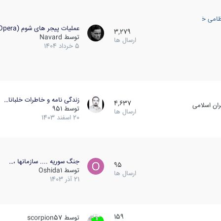
ظامی خارجی
عملیات پیجر های شوم (Opera…
3,279
توسط
Navard
ارسال ها
5 خرداد 1404
زندگی نامه و خاطرات خلبانا…
4,637
ان اسلامی
توسط
951
ارسال ها
20 اسفند 1403
جنگ سوریه .... سازمانها ،…
95
توسط
Oshida1
ارسال ها
21 آذر 1403
159
توسط
scorpion57