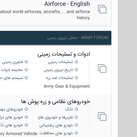
Airforce - English
about world airforces, aircrafts, ... and airforce
history
ARMY FORUM - بخش نیروی زمینی
ادوات و تسلیحات زمینی
تسلیحات زمینی
فناوری زمینی
تاریخ نیروی زمینی
مقایسه ادوات 
تسلیحات ضد زره
سیستم های حف
Army Gear & Equipment
خودروهای نظامی و زره پوش ها
تانک
خودروهای مهن
نفربرها و خودروی های رزمی پیاده نظام
خودرو های ترا
خودرو های پشتیبانی آتش ، شناسایی و ضد ت
خودرو های تاک
خودرو های محافظت شده
tary Armored Vehicle