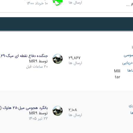
ارسال ها
10 خرداد 1400
A
سوسی
جنگنده دفاع نقطه ای میگ-29…
29,867
توسط
MR9
ریایی
ارسال ها
20 ساعات قبل
اها
Mili
tar
ری
بالگرد هجومی میل-28 هاوک (…
2,108
ا
توسط
MR9
ارسال ها
22 تیر 1405