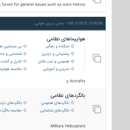
 forum for general issues such as wars history ...
AIR FORCE FORUM - بخش نیروی هوایی
هواپیماهای نظامی
جنگنده و رهگیر
بی سرنشین ها
پشتیبانی و ترابری
شناسایی و جا
هجومی و بمب افکن
کنترل و گشت د
تمرینی و آموزشی
مقایسه هواپیم
y Aircrafts
بالگردهای نظامی
بالگردهای هجومی
بالگردهای تراب
بالگردهای شناسایی
مقایسه بالگرده
Military Helicopters