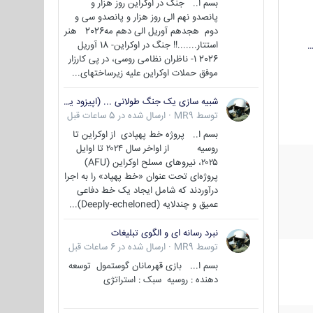
بسم ا.. جنگ در اوکراین روز هزار و
پانصدو نهم الی روز هزار و پانصدو سی و
دوم هجدهم آوریل الی دهم مه2026 هنر
استتار.......!! جنگ در اوکراین- 18 آوریل
…
2026 1- ناظران نظامی روسی، در پی کارزار
موفق حملات اوکراین علیه زیرساختهای...
شبیه سازی یک جنگ طولانی ... (اپیزود یکم : اوکراین )
توسط
MR9
·
ارسال شده در
5 ساعات قبل
بسم ا.. پروژه خط پهپادی از اوکراین تا
روسیه از اواخر سال ۲۰۲۴ تا اوایل
۲۰۲۵، نیروهای مسلح اوکراین (AFU)
پروژه‌ای تحت عنوان «خط پهپاد» را به اجرا
درآوردند که شامل ایجاد یک خط دفاعی
عمیق و چندلایه (Deeply-echeloned)...
نبرد رسانه ای و الگوی تبلیغات
توسط
MR9
·
ارسال شده در
6 ساعات قبل
بسم ا... بازی قهرمانان گوستمول توسعه
دهنده : روسیه سبک : استراتژی