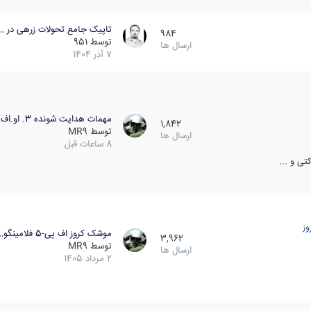
تاپیک جامع تحولات زرهی در …
984
توسط
951
ارسال ها
7 آذر 1404
مهمات هدایت شونده 3. او.اف…
1,842
توسط
MR9
ارسال ها
8 ساعات قبل
ی و ...
ز
موشک کروز اف پی-5 فلامینگو…
3,962
توسط
MR9
ارسال ها
2 مرداد 1405