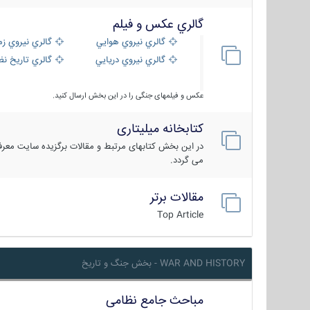
گالري عكس و فيلم
گالري نيروي هوايي
گالري نيروي زم
گالري نيروي دريايي
گالري تاریخ ن
عکس و فیلمهای جنگی را در این بخش ارسال کنید.
کتابخانه میلیتاری
در این بخش کتابهای مرتبط و مقالات برگزیده سایت معرفی
می گردد.
مقالات برتر
Top Article
WAR AND HISTORY - بخش جنگ و تاریخ
مباحث جامع نظامی