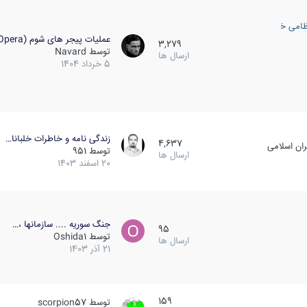
ظامی خارجی
عملیات پیجر های شوم (Opera…
3,279
توسط
Navard
ارسال ها
5 خرداد 1404
زندگی نامه و خاطرات خلبانا…
4,637
ان اسلامی
توسط
951
ارسال ها
20 اسفند 1403
جنگ سوریه .... سازمانها ،…
95
توسط
Oshida1
ارسال ها
21 آذر 1403
159
توسط
scorpion57