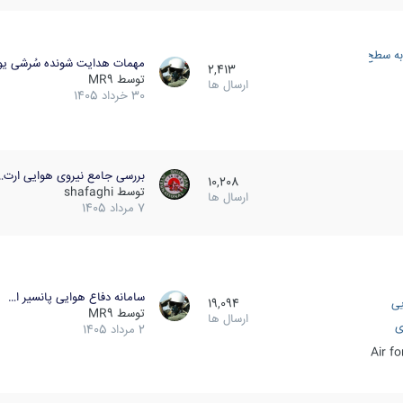
به سطح
مهمات هدایت شونده سُرشی یو
2,413
توسط
MR9
ارسال ها
30 خرداد 1405
بررسی جامع نیروی هوایی ارت…
10,208
توسط
shafaghi
ارسال ها
7 مرداد 1405
سامانه دفاع هوایی پانسیر ا…
یی
19,094
توسط
MR9
ارسال ها
ی
2 مرداد 1405
Air f