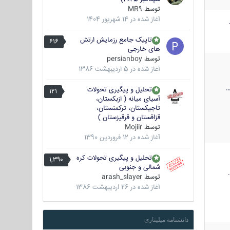
توسط
MR9
آغاز شده در
14 شهریور 1404
تاپیک جامع رزمایش ارتش
616
های خارجی
توسط
persianboy
آغاز شده در
5 اردیبهشت 1386
تحلیل و پیگیری تحولات
121
آسیای میانه ( ازبکستان،
تاجیکستان، ترکمنستان،
قزاقستان و قرقیزستان )
توسط
Mojiir
آغاز شده در
12 فروردین 1390
تحلیل و پیگیری تحولات کره
1,390
شمالی و جنوبی
توسط
arash_slayer
آغاز شده در
26 اردیبهشت 1386
دانشنامه میلیتاری