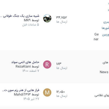
شبیه سازی یک جنگ طولانی ..
34,752
توسط
MR9
بری
ارسال ها
5 ساعات قبل
ورها
ربین
Ge
ner
حامل های اتمی سوئد
 های
183
توسط
RezaKiani
ارسال ها
7 اسفند 1400
News &
فراز هایی از هنر رزم سون ت…
12,050
توسط
MahdiT313
کهای نظامی
ارسال ها
27 تیر 1405