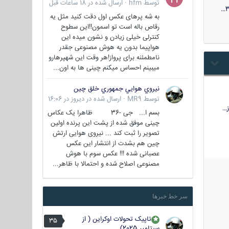
توسط
hfm
·
ارسال شده در
18 ساعات قبل
3
به شه پرهای عکس اول دقت کنید مثل یه
رقاص باله است تو اسمون!!این سطوح
کنترلی خیلی زیادن و نشون میده این
هواپیما بدون یه هوش مصنوعی جقدر
نامطمئنه برای پرواز!هر وقت این شهپرهارو
میبینم احساس میکنم چینی ها به اون...
نيروي هوايي جمهوري خلق چين
توسط
MR9
·
ارسال شده در
دیروز در 16:06
…
بسم ا... جی -36 ظاهرا یک عکاس
چینی موفق شده از پشت این پرنده اولین
تصویر را ثبت کند ... نیروی هوایی ارتش
چین هم بشدت از انتشار این عکس
عصبانی شده !!! عکس سوم با هوش
مصنوعی اصلاح شده و احتمالا با ظاهر...
سر خط خبرها
تاپیک تحولات اوکراین ( از
35
سپتامبر 2025)