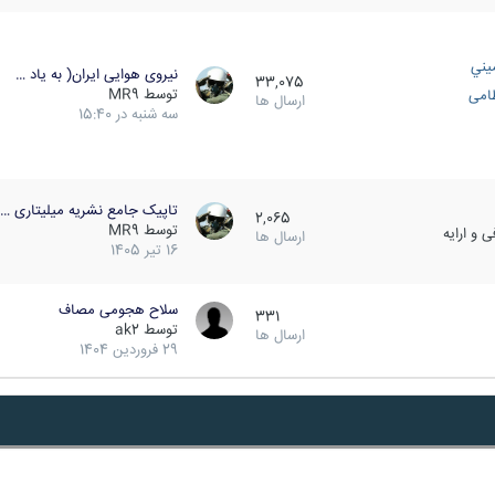
يني
نیروی هوایی ایران( به یاد …
33,075
توسط
MR9
ظامی
ارسال ها
سه شنبه در 15:40
تاپیک جامع نشریه میلیتاری …
2,065
توسط
MR9
 و ارایه
ارسال ها
16 تیر 1405
سلاح هجومی مصاف
331
توسط
ak2
ارسال ها
29 فروردین 1404