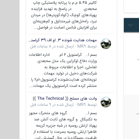
کالیبر ۵.۴۵ م.م با پرتابه پلاستیکی چاپ
سه‌بعدی در پاسخ به تهدید فزاینده
پهپادهای کوچک (کوادکوپترها) در میدان
نبرد، راه‌حل‌های غیرمتداول و کم‌هزینه‌ای
برای افزایش شانس اصابت در فواصل...
مهمات هدایت شونده 3. او.اف.39 کراسنوپل/بصیر( Krasnopol 3OF39 )
توسط
MR9
·
ارسال شده در
8 ساعات قبل
بسم ا.. کراسنوپل 2 ام اداره اطلاعات
وزارت دفاع اوکراین یک مدل سه‌بعدی
تعاملی، اجزا و اطلاعات مربوط به
شرکت‌های دخیل در تولید مهمات
توپخانه‌ای هدایت‌شونده کراسنوپول-ام۲ را
منتشر کرده است.کراسنوپول یک مهمات...
وانت های مسلح (( The Technical ))
توسط
MR9
·
ارسال شده در
9 ساعات قبل
بسم ا.. گروه های متحرک مجهز
به تکنیکال و گروه های ثابت آتش ضد
پهپاد ارتش روسیه در شبه جزیره کریمه
ظاهرا ارتش روسیه بسرعت با استفاده از
ظرفیت روسوگاردیا در حال گسترش این