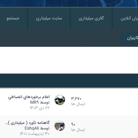
ران آنلاین
گالری میلیتاری
سایت میلیتاری
جستجو
ربران
اعلام برخوردهاي انضباطي
3,670
توسط
MR9
ارسال ها
22 دی 1403
گاهنامه نآورد ( میلیتاری )…
90
توسط
EshqAli
ارسال ها
30 اردیبهشت 1401