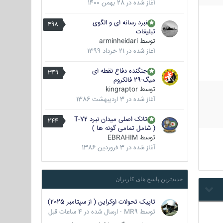
آغاز شده در
28 بهمن 1400
نبرد رسانه ای و الگوی
498
تبلیغات
توسط
arminheidari
آغاز شده در
21 خرداد 1399
جنگنده دفاع نقطه ای
349
میگ-29 فالکروم
توسط
kingraptor
آغاز شده در
3 اردیبهشت 1386
تانک اصلی میدان نبرد T-72
244
( شامل تمامی گونه ها )
توسط
EBRAHIM
آغاز شده در
3 فروردین 1386
جدیدترین پاسخ های کاربران
تاپیک تحولات اوکراین ( از سپتامبر 2025)
توسط
MR9
·
ارسال شده در
4 ساعات قبل