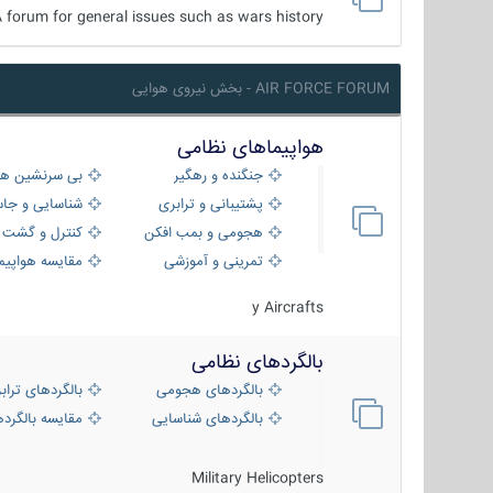
 forum for general issues such as wars history ...
AIR FORCE FORUM - بخش نیروی هوایی
هواپیماهای نظامی
جنگنده و رهگیر
بی سرنشین ها
پشتیبانی و ترابری
شناسایی و جا
هجومی و بمب افکن
کنترل و گشت د
تمرینی و آموزشی
مقایسه هواپیم
y Aircrafts
بالگردهای نظامی
بالگردهای هجومی
بالگردهای تراب
بالگردهای شناسایی
مقایسه بالگرده
Military Helicopters