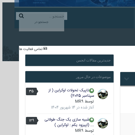
ورود به حساب کاربری
ایجاد حساب کاربری
جستجو در
...
تمامی فعالیت ها
جدیدترین مقالات انجمن
موضوعات در حال مرور
تاپیک تحولات اوکراین ( از
35
سپتامبر 2025)
توسط
MR9
آغاز شده در
14 شهریور 1404
شبیه سازی یک جنگ طولانی
129
... (اپیزود یکم : اوکراین )
توسط
MR9