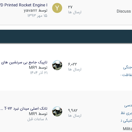
D Printed Rocket Engine I…
27
توسط
yavarrr
Discuss 
ارسال ها
15 مهر 1393
تاپیک جامع بی سرنشین های ز
6,022
جنگی
توسط
MR9
ارسال ها
21 آذر 1404
اظت فعال
دسی
تانک اصلی میدان نبرد T-72 …
9,982
بری نظامی
توسط
MR9
ارسال ها
8 ساعات قبل
انک
تیکی نظامی
Mili