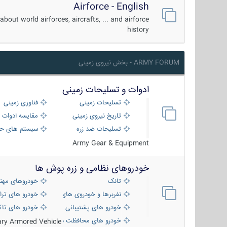
Airforce - English
about world airforces, aircrafts, ... and airforce
history
ARMY FORUM - بخش نیروی زمینی
ادوات و تسلیحات زمینی
تسلیحات زمینی
فناوری زمینی
تاریخ نیروی زمینی
مقایسه ادوات 
تسلیحات ضد زره
سیستم های حف
Army Gear & Equipment
خودروهای نظامی و زره پوش ها
تانک
خودروهای مهن
نفربرها و خودروی های رزمی پیاده نظام
خودرو های ترا
خودرو های پشتیبانی آتش ، شناسایی و ضد ت
خودرو های تاک
خودرو های محافظت شده
tary Armored Vehicle