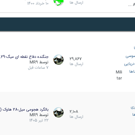
ارسال ها
10 خرداد 1400
A
سوسی
جنگنده دفاع نقطه ای میگ-29…
29,867
توسط
MR9
ریایی
ارسال ها
7 ساعات قبل
اها
Mili
tar
ری
بالگرد هجومی میل-28 هاوک (…
2,108
ا
توسط
MR9
ارسال ها
22 تیر 1405