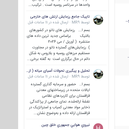
واحدها در سرتاسر روسیه است . ترکیب...
تاپیک جامع رزمایش ارتش های خارجی
…
توسط
MR9
·
ارسال شده در
11 ساعات قبل
بسم ا... رزمایش های ناتو در کشورهای
بالتیک براساس جدید ترین داده های
منتشره ( آوریل / می 2026
) رزمایش‌های گسترده ناتو در مجاورت
مستقیم مرزهای روسیه و بلاروس به شکل
دائم در حال برگزاری است به گفته برخی...
تحلیل و پیگیری تحولات آسیای میانه ( ازبکستان، تاجیکستان، ترکمنستان، قزاقستان و قرقیزستان )
توسط
MR9
·
ارسال شده در
11 ساعات قبل
بسم ا.. حضور و سرمایه گذاری گسترده
ایالات متحده در زیرساختهای معدنی
قزاقستان برای کاربردهای نظامی
نقشهٔ ارائه‌شده، نمای جامعی از پراکندگی
ذخایر مواد معدنی کمیاب و استراتژیک در
قزاقستان ارائه داده و به‌وضوح نشان...
نيروي هوايي جمهوري خلق چين