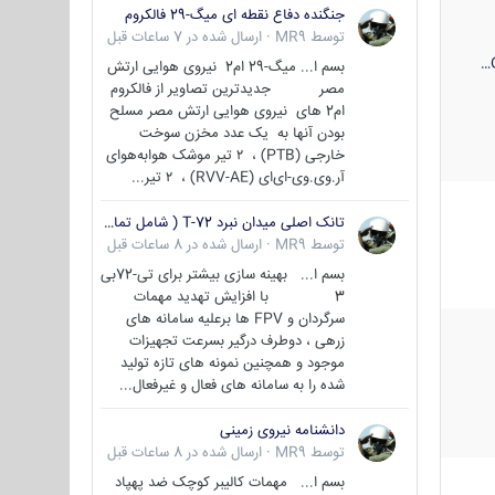
جنگنده دفاع نقطه ای میگ-29 فالکروم
توسط
MR9
·
ارسال شده در
7 ساعات قبل
بسم ا... میگ-29 ام2 نیروی هوایی ارتش
مصر جدیدترین تصاویر از فالکروم
ام2 های نیروی هوایی ارتش مصر مسلح
بودن آنها به یک عدد مخزن سوخت
خارجی (PTB) ، ۲ تیر موشک هوابه‌هوای
آر.وی.وی-ای‌ای (RVV-AE) ، ۲ تیر...
تانک اصلی میدان نبرد T-72 ( شامل تمامی گونه ها )
توسط
MR9
·
ارسال شده در
8 ساعات قبل
بسم ا... بهینه سازی بیشتر برای تی-72بی
3 با افزایش تهدید مهمات
سرگردان و FPV ها برعلیه سامانه های
زرهی ، دوطرف درگیر بسرعت تجهیزات
موجود و همچنین نمونه های تازه تولید
شده را به سامانه های فعال و غیرفعال...
دانشنامه نیروی زمینی
توسط
MR9
·
ارسال شده در
8 ساعات قبل
بسم ا... مهمات کالیبر کوچک ضد پهپاد