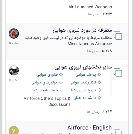
Air Launched Weapons
2,413
ارسال ها
متفرقه در مورد نیروی هوایی
7
مرداد
مطالب مرتبط با موضوعاتی که در لیست فوق وجود ندارد.
1405
Miscellaneous Airforcce
10,208
ارسال ها
سایر بخشهای نیروی هوایی
2
مرداد
پدافند هوایی
فناوری هوایی
1405
الکترونیک هوایی
موتورهای هوایی
تاریخ نیروی هوایی
فضا و فضانوردی
دانشنامه هوایی
Air force Others Topics &
Discussions
19,094
ارسال ها
Airforce - English
15