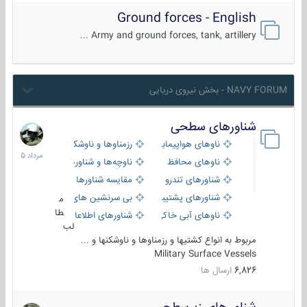
Ground forces - English
Army and ground forces, tank, artillery ...
NAVY FORUM - بخش نیروی دریایی
شناورهای سطحی
2
مرداد
ناوهای هواپیمابر و بالگرد بر
رزمناوها و ناوشکن‌ها
1405
ناوهای محافظ
ناوچه‌ها و شناورهای گشتی
شناورهای تندرو
مقایسه شناورها
شناورهای پشتیبانی
بی سرنشین های دریایی
م
طا
ناوهای آبی خاکی و نیروبر
شناورهای اطلاعاتی و جاسوسی
لب
مربوط به انواع کشتیها و رزمناوها و ناوشکنها و ...
Military Surface Vessels
6,826
ارسال ها