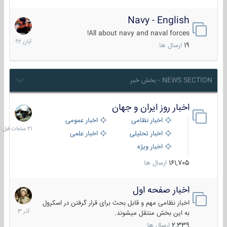
Navy - English
22
آبان
All about navy and naval forces!
1392
19
ارسال ها
NEWS SECTION - بخش خبر
اخبار روز ایران و جهان
21
ساعات
اخبار نظامی
اخبار عمومی
قبل
اخبار تحلیلی
اخبار علمی
اخبار ویژه
161,705
ارسال ها
اخبار صفحه اول
7
آذر
اخبار نظامی مهم و قابل بحث برای قرار گرفتن در اسکرول
1403
به این بخش منتقل میشوند.
2,339
ارسال ها