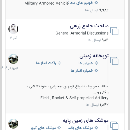
خودرو های محافظت شده
Military Armored Vehicle
9,982
ارسال ها
مباحث جامع زرهی
7
آذر
General Armorial Discussions
1404
984
ارسال ها
توپخانه زمینی
دیروز
در
هویتزر ها
راکت انداز ها
09:09
خمپاره انداز ها
مطالب مربوط به انواع توپهای صحرایی ، خودکششی ،
راکتی و ...
Field , Rocket & Self-propelled Artillery ...
1,842
ارسال ها
موشک های زمین پایه
2
مرداد
موشک های بالستیک
موشک های کروز