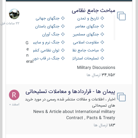
مباحث جامع نظامی
22
ساعات
تاریخ و تمدن
جنگهای جهانی
قبل
جنگهای معاصر
جنگهای باستان
جنگهای مسلمین
جنگ آوران
مقاومت اسلامی
جنگ نرم و سایبری
G
e
مباحث جامع نظامی
توان نظامی کشورها
n
تسلیحات استراتژیک
جنگ در قاب دوربین
eral
Military Discussions
34,752
ارسال ها
پیمان ها - قراردادها و معاملات تسلیحاتی
7
اسفند
اخبار ، اطلاعات و مقالات منتشر شده رسمی در مورد خرید
1400
های تسیحاتی
News & Article about International military
Contract , Pacts & Treaty
183
ارسال ها