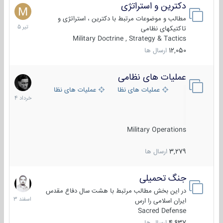
دکترین و استراتژی
27
تیر
مطالب و موضوعات مرتبط با دکترین ، استراتژی و
1405
تاکتیکهای نظامی
Military Doctrine , Strategy & Tactics
12,050
ارسال ها
عملیات های نظامی
5
خرداد
عملیات های نظامی ایران
عملیات های نظامی خارجی
1404
Military Operations
3,279
ارسال ها
جنگ تحمیلی
20
اسفند
در این بخش مطالب مرتبط با هشت سال دفاع مقدس
1403
ایران اسلامی را ارس
Sacred Defense