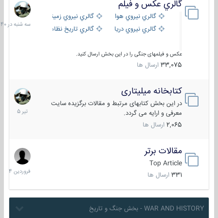
گالري عكس و فيلم
سه
شنبه
گالري نيروي هوايي
گالري نيروي زميني
در
گالري نيروي دريايي
گالري تاریخ نظامی
15:40
عکس و فیلمهای جنگی را در این بخش ارسال کنید.
33,075
ارسال ها
کتابخانه میلیتاری
16
تیر
در این بخش کتابهای مرتبط و مقالات برگزیده سایت
1405
معرفی و ارایه می گردد.
2,065
ارسال ها
مقالات برتر
29
فروردین
Top Article
1404
331
ارسال ها
WAR AND HISTORY - بخش جنگ و تاریخ