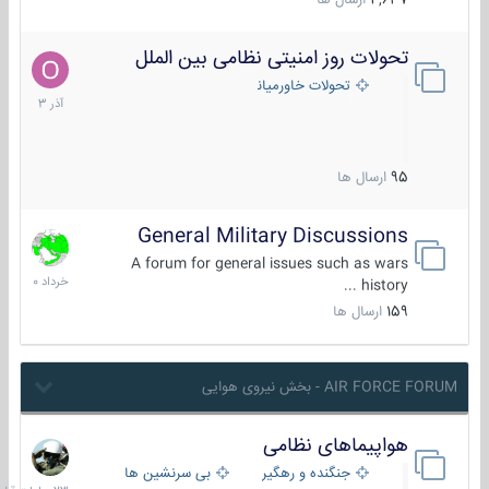
4,637
ارسال ها
تحولات روز امنیتی نظامی بین الملل
21
آذر
تحولات خاورمیانه
1403
95
ارسال ها
General Military Discussions
10
خرداد
A forum for general issues such as wars
1400
history ...
159
ارسال ها
AIR FORCE FORUM - بخش نیروی هوایی
هواپیماهای نظامی
23
ساعات
جنگنده و رهگیر
بی سرنشین ها
قبل