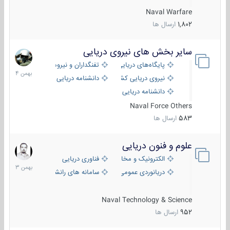
Naval Warfare
1,802
ارسال ها
سایر بخش های نیروی دریایی
22
بهمن
پایگاه‌های دریایی
تفنگداران و نیروهای ویژه‌ی دریایی
1404
نیروی دریایی کشورهای مختلف
دانشنامه دریایی
دانشنامه دریایی کپی
Naval Force Others
583
ارسال ها
علوم و فنون دریایی
6
بهمن
الکترونیک و مخابرات دریایی
فناوری دریایی
1403
دریانوردی عمومی
سامانه های رانشی دریایی
Naval Technology & Science
952
ارسال ها