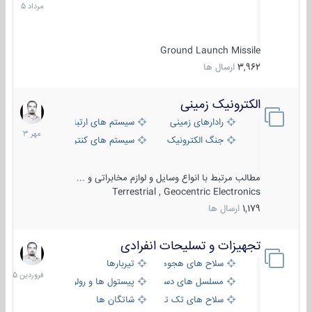
1405
Ground Launch Missile
3,962
ارسال ها
الکترونیک زمینی
1
مهر
رادارهای زمینی
سیستم های ارتباطی و جمع آوری اطلاع
1403
جنگ الکترونیک
سیستم های کنترل آتش و تجهیزات الکتر
مطالب مرتبط با انواع وسایل و لوازم مخابراتی و ...
Terrestrial , Geocentric Electronics
1,179
ارسال ها
تجهیزات و تسلیحات انفرادی
17
فروردین
سلاح های هجومی
تیربارها
1405
مسلسل های دستی
پیستول ها و رولورها
سلاح های تک تیر اندازی
شاتگان ها