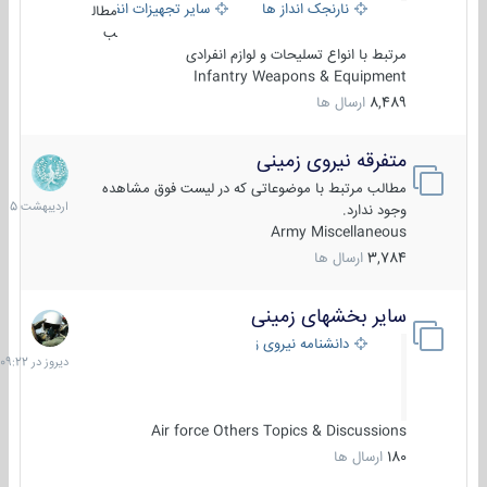
نارنجک انداز ها
سایر تجهیزات انفرادی
مطال
ب
مرتبط با انواع تسلیحات و لوازم انفرادی
Infantry Weapons & Equipment
8,489
ارسال ها
متفرقه نیروی زمینی
27
اردیبهش
مطالب مرتبط با موضوعاتی که در لیست فوق مشاهده
1405
وجود ندارد.
Army Miscellaneous
3,784
ارسال ها
سایر بخشهای زمینی
دیروز
در
دانشنامه نیروی زمینی
09:22
Air force Others Topics & Discussions
180
ارسال ها