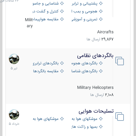
پشتیبانی و ترابری
شناسایی و جاسوسی
هجومی و بمب افکن
کنترل و گشت دریایی
تمرینی و آموزشی
مقایسه هواپیماها
Milit
ary
Aircrafts
29,867
ارسال ها
بالگردهای نظامی
22
تیر
بالگردهای هجومی
بالگردهای ترابری
1405
بالگردهای شناسایی
مقایسه بالگردها
Military Helicopters
2,108
ارسال ها
تسلیحات هوایی
30
خرداد
موشکهای هوا به هوا
موشکهای هوا به سطح
1405
بمبها و راکت های هوایی