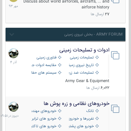
مهر
Discuss about world airforces, aircrafts, ... and
1393
airforce history
27
ارسال ها
ARMY FORUM - بخش نیروی زمینی
ادوات و تسلیحات زمینی
21
آذر
تسلیحات زمینی
فناوری زمینی
1404
تاریخ نیروی زمینی
مقایسه ادوات جنگی
تسلیحات ضد زره
سیستم های حفاظت فعال
Army Gear & Equipment
6,022
ارسال ها
خودروهای نظامی و زره پوش ها
دیروز
در
تانک
خودروهای مهندسی
09:51
نفربرها و خودروی های رزمی پیاده نظام
خودرو های ترابری نظامی
خودرو های پشتیبانی آتش ، شناسایی و ضد تانک
خودرو های تاکتیکی نظامی