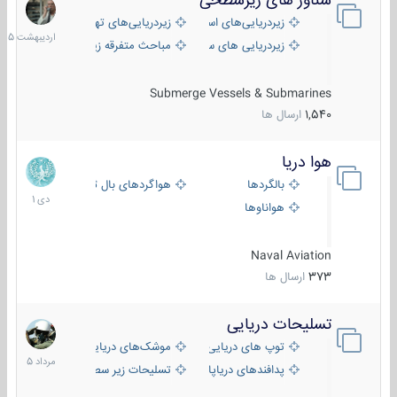
شناور های زیرسطحی
31
اردیبهش
زیردریایی‌های استراتژیک
زیردریایی‌های تهاجمی
1405
زیردریایی های سبک
مباحث متفرقه زیرسطحی
Submerge Vessels & Submarines
1,540
ارسال ها
هوا دریا
12
دی
بالگردها
هواگردهای بال ثابت
1401
هواناوها
Naval Aviation
373
ارسال ها
تسلیحات دریایی
2
مرداد
توپ های دریایی
موشک‌های دریایی
1405
پدافندهای دریاپایه
تسلیحات زیر سطحی