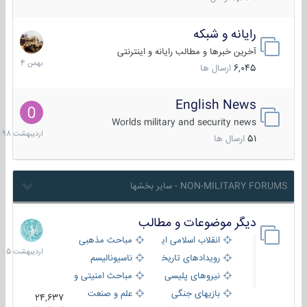
رایانه و شبکه
30
بهمن
آخرین خبرها و مطالب رایانه و اینترنتی
1404
6,045
ارسال ها
English News
10
اردیبهش
Worlds military and security news
1398
51
ارسال ها
NON-MILITARY FORUMS - سایر بخشها
دیگر موضوعات و مطالب
8
اردیبهش
انقلاب اسلامی ایران
مباحث مذهبی
1405
رویدادهای تاریخی و مذهبی
ناسیونالیسم
نیروهای پلیسی
مباحث امنیتی و اطلاعاتی
بازیهای جنگی
علم و صنعت
24,637