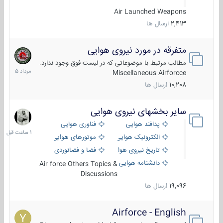
Air Launched Weapons
2,413
ارسال ها
متفرقه در مورد نیروی هوایی
7
مرداد
مطالب مرتبط با موضوعاتی که در لیست فوق وجود ندارد.
1405
Miscellaneous Airforcce
10,208
ارسال ها
سایر بخشهای نیروی هوایی
1
ساعت
پدافند هوایی
فناوری هوایی
قبل
الکترونیک هوایی
موتورهای هوایی
تاریخ نیروی هوایی
فضا و فضانوردی
دانشنامه هوایی
Air force Others Topics &
Discussions
19,096
ارسال ها
Airforce - English
15