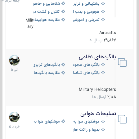
پشتیبانی و ترابری
شناسایی و جاسوسی
هجومی و بمب افکن
کنترل و گشت دریایی
تمرینی و آموزشی
مقایسه هواپیماها
Milit
ary
Aircrafts
29,867
ارسال ها
بالگردهای نظامی
22
تیر
بالگردهای هجومی
بالگردهای ترابری
1405
بالگردهای شناسایی
مقایسه بالگردها
Military Helicopters
2,108
ارسال ها
تسلیحات هوایی
30
خرداد
موشکهای هوا به هوا
موشکهای هوا به سطح
1405
بمبها و راکت های هوایی