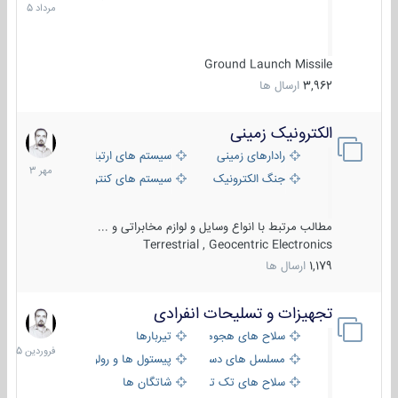
1405
Ground Launch Missile
3,962
ارسال ها
الکترونیک زمینی
1
مهر
رادارهای زمینی
سیستم های ارتباطی و جمع آوری اطلاع
1403
جنگ الکترونیک
سیستم های کنترل آتش و تجهیزات الکتر
مطالب مرتبط با انواع وسایل و لوازم مخابراتی و ...
Terrestrial , Geocentric Electronics
1,179
ارسال ها
تجهیزات و تسلیحات انفرادی
17
فروردین
سلاح های هجومی
تیربارها
1405
مسلسل های دستی
پیستول ها و رولورها
سلاح های تک تیر اندازی
شاتگان ها