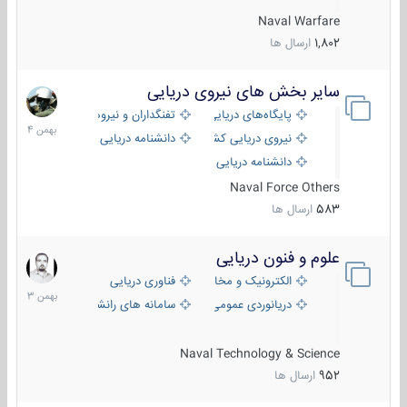
Naval Warfare
1,802
ارسال ها
سایر بخش های نیروی دریایی
22
بهمن
پایگاه‌های دریایی
تفنگداران و نیروهای ویژه‌ی دریایی
1404
نیروی دریایی کشورهای مختلف
دانشنامه دریایی
دانشنامه دریایی کپی
Naval Force Others
583
ارسال ها
علوم و فنون دریایی
6
بهمن
الکترونیک و مخابرات دریایی
فناوری دریایی
1403
دریانوردی عمومی
سامانه های رانشی دریایی
Naval Technology & Science
952
ارسال ها