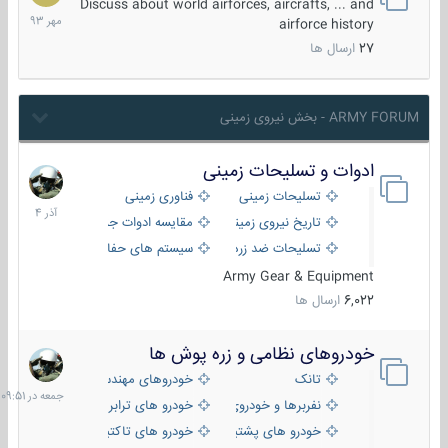
مهر
Discuss about world airforces, aircrafts, ... and
1393
airforce history
27
ارسال ها
ARMY FORUM - بخش نیروی زمینی
ادوات و تسلیحات زمینی
21
آذر
تسلیحات زمینی
فناوری زمینی
1404
تاریخ نیروی زمینی
مقایسه ادوات جنگی
تسلیحات ضد زره
سیستم های حفاظت فعال
Army Gear & Equipment
6,022
ارسال ها
خودروهای نظامی و زره پوش ها
جمعه
در
تانک
خودروهای مهندسی
09:51
نفربرها و خودروی های رزمی پیاده نظام
خودرو های ترابری نظامی
خودرو های پشتیبانی آتش ، شناسایی و ضد تانک
خودرو های تاکتیکی نظامی