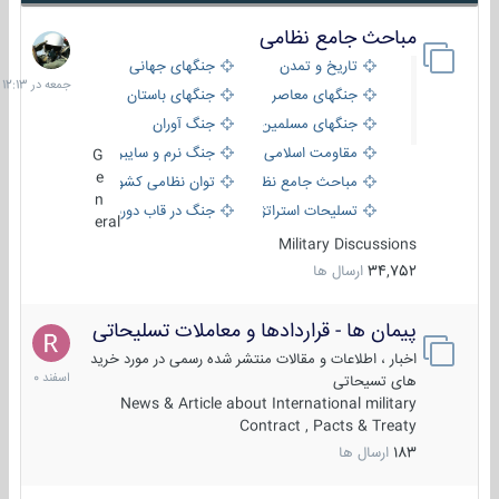
مباحث جامع نظامی
جمعه
در
تاریخ و تمدن
جنگهای جهانی
12:13
جنگهای معاصر
جنگهای باستان
جنگهای مسلمین
جنگ آوران
مقاومت اسلامی
جنگ نرم و سایبری
G
e
مباحث جامع نظامی
توان نظامی کشورها
n
تسلیحات استراتژیک
جنگ در قاب دوربین
eral
Military Discussions
34,752
ارسال ها
پیمان ها - قراردادها و معاملات تسلیحاتی
7
اسفند
اخبار ، اطلاعات و مقالات منتشر شده رسمی در مورد خرید
1400
های تسیحاتی
News & Article about International military
Contract , Pacts & Treaty
183
ارسال ها