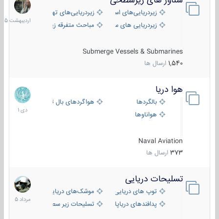
شناور های زیرسطحی
31
اردیبهش
زیردریایی‌های استراتژیک
زیردریایی‌های تهاجمی
1405
زیردریایی های سبک
مباحث متفرقه زیرسطحی
Submerge Vessels & Submarines
1,540
ارسال ها
هوا دریا
12
دی
بالگردها
هواگردهای بال ثابت
1401
هواناوها
Naval Aviation
373
ارسال ها
تسلیحات دریایی
2
مرداد
توپ های دریایی
موشک‌های دریایی
1405
پدافندهای دریاپایه
تسلیحات زیر سطحی