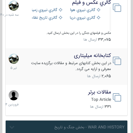
گالري عكس و فيلم
سه
شنبه
گالري نيروي هوايي
گالري نيروي زميني
در
گالري نيروي دريايي
گالري تاریخ نظامی
15:40
عکس و فیلمهای جنگی را در این بخش ارسال کنید.
33,075
ارسال ها
کتابخانه میلیتاری
16
تیر
در این بخش کتابهای مرتبط و مقالات برگزیده سایت
1405
معرفی و ارایه می گردد.
2,065
ارسال ها
مقالات برتر
29
فروردین
Top Article
1404
331
ارسال ها
WAR AND HISTORY - بخش جنگ و تاریخ