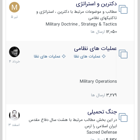
دکترین و استراتژی
27
تیر
مطالب و موضوعات مرتبط با دکترین ، استراتژی و
1405
تاکتیکهای نظامی
Military Doctrine , Strategy & Tactics
12,050
ارسال ها
عملیات های نظامی
5
خرداد
عملیات های نظامی ایران
عملیات های نظامی خارجی
1404
Military Operations
3,279
ارسال ها
جنگ تحمیلی
20
اسفند
در این بخش مطالب مرتبط با هشت سال دفاع مقدس
1403
ایران اسلامی را ارس
Sacred Defense