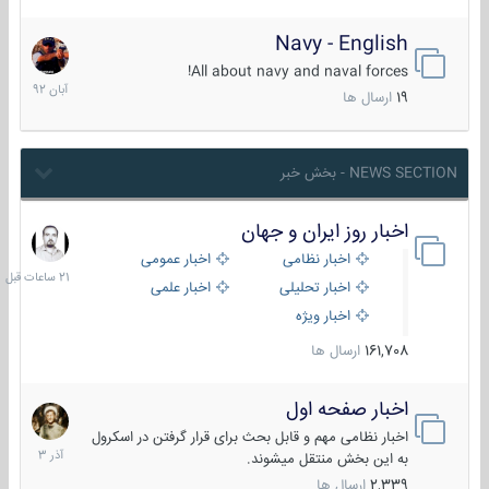
Navy - English
22
آبان
All about navy and naval forces!
1392
19
ارسال ها
NEWS SECTION - بخش خبر
اخبار روز ایران و جهان
21
ساعات
اخبار نظامی
اخبار عمومی
قبل
اخبار تحلیلی
اخبار علمی
اخبار ویژه
161,708
ارسال ها
اخبار صفحه اول
7
آذر
اخبار نظامی مهم و قابل بحث برای قرار گرفتن در اسکرول
1403
به این بخش منتقل میشوند.
2,339
ارسال ها