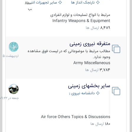
نارنجک انداز ها
سایر تجهیزات انفرادی
مطال
ب
مرتبط با انواع تسلیحات و لوازم انفرادی
Infantry Weapons & Equipment
8,489
ارسال ها
متفرقه نیروی زمینی
27
اردیبهش
مطالب مرتبط با موضوعاتی که در لیست فوق مشاهده
1405
وجود ندارد.
Army Miscellaneous
3,784
ارسال ها
سایر بخشهای زمینی
جمعه
در
دانشنامه نیروی زمینی
09:22
Air force Others Topics & Discussions
180
ارسال ها