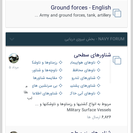
Ground forces - English
Army and ground forces, tank, artillery ...
NAVY FORUM - بخش نیروی دریایی
شناورهای سطحی
2
مرداد
ناوهای هواپیمابر و بالگرد بر
رزمناوها و ناوشکن‌ها
1405
ناوهای محافظ
ناوچه‌ها و شناورهای گشتی
شناورهای تندرو
مقایسه شناورها
شناورهای پشتیبانی
بی سرنشین های دریایی
م
طا
ناوهای آبی خاکی و نیروبر
شناورهای اطلاعاتی و جاسوسی
لب
مربوط به انواع کشتیها و رزمناوها و ناوشکنها و ...
Military Surface Vessels
6,826
ارسال ها