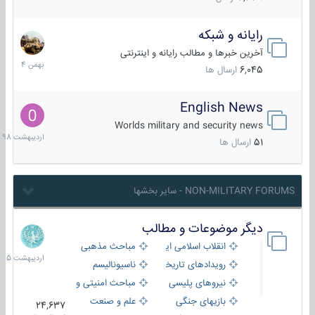
رایانه و شبکه
30
بهمن
آخرین خبرها و مطالب رایانه و اینترنتی
1404
6,045
ارسال ها
English News
10
اردیبهش
Worlds military and security news
1398
51
ارسال ها
NON-MILITARY FORUMS - سایر بخشها
دیگر موضوعات و مطالب
8
اردیبهش
انقلاب اسلامی ایران
مباحث مذهبی
1405
رویدادهای تاریخی و مذهبی
ناسیونالیسم
نیروهای پلیسی
مباحث امنیتی و اطلاعاتی
بازیهای جنگی
علم و صنعت
24,637