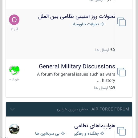
4,637
ارسال ها
تحولات روز امنیتی نظامی بین الملل
21
آذر
تحولات خاورمیانه
1403
95
ارسال ها
General Military Discussions
10
خرداد
A forum for general issues such as wars
1400
history ...
159
ارسال ها
AIR FORCE FORUM - بخش نیروی هوایی
هواپیماهای نظامی
جمعه
در
جنگنده و رهگیر
بی سرنشین ها
10:51