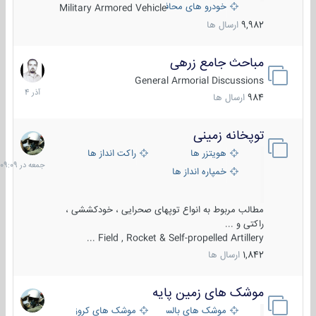
خودرو های محافظت شده
Military Armored Vehicle
9,982
ارسال ها
مباحث جامع زرهی
7
آذر
General Armorial Discussions
1404
984
ارسال ها
توپخانه زمینی
جمعه
در
هویتزر ها
راکت انداز ها
09:09
خمپاره انداز ها
مطالب مربوط به انواع توپهای صحرایی ، خودکششی ،
راکتی و ...
Field , Rocket & Self-propelled Artillery ...
1,842
ارسال ها
موشک های زمین پایه
2
مرداد
موشک های بالستیک
موشک های کروز