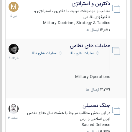
دکترین و استراتژی
27
تیر
مطالب و موضوعات مرتبط با دکترین ، استراتژی و
1405
تاکتیکهای نظامی
Military Doctrine , Strategy & Tactics
12,050
ارسال ها
عملیات های نظامی
5
خرداد
عملیات های نظامی ایران
عملیات های نظامی خارجی
1404
Military Operations
3,279
ارسال ها
جنگ تحمیلی
20
اسفند
در این بخش مطالب مرتبط با هشت سال دفاع مقدس
1403
ایران اسلامی را ارس
Sacred Defense