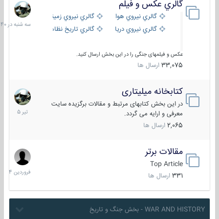
گالري عكس و فيلم
سه
شنبه
گالري نيروي هوايي
گالري نيروي زميني
در
گالري نيروي دريايي
گالري تاریخ نظامی
15:40
عکس و فیلمهای جنگی را در این بخش ارسال کنید.
33,075
ارسال ها
کتابخانه میلیتاری
16
تیر
در این بخش کتابهای مرتبط و مقالات برگزیده سایت
1405
معرفی و ارایه می گردد.
2,065
ارسال ها
مقالات برتر
29
فروردین
Top Article
1404
331
ارسال ها
WAR AND HISTORY - بخش جنگ و تاریخ