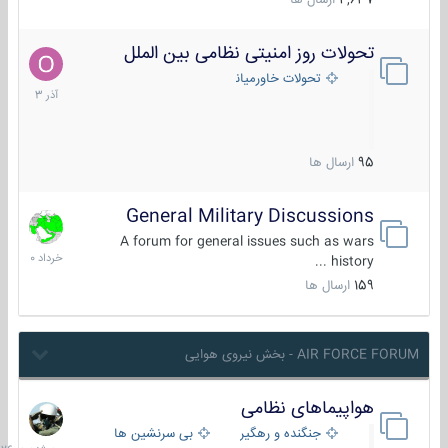
4,637
ارسال ها
تحولات روز امنیتی نظامی بین الملل
21
آذر
تحولات خاورمیانه
1403
95
ارسال ها
General Military Discussions
10
خرداد
A forum for general issues such as wars
1400
history ...
159
ارسال ها
AIR FORCE FORUM - بخش نیروی هوایی
هواپیماهای نظامی
سه
شنبه
جنگنده و رهگیر
بی سرنشین ها
در