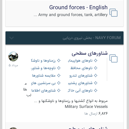
Ground forces - English
Army and ground forces, tank, artillery ...
NAVY FORUM - بخش نیروی دریایی
شناورهای سطحی
2
مرداد
ناوهای هواپیمابر و بالگرد بر
رزمناوها و ناوشکن‌ها
1405
ناوهای محافظ
ناوچه‌ها و شناورهای گشتی
شناورهای تندرو
مقایسه شناورها
شناورهای پشتیبانی
بی سرنشین های دریایی
م
طا
ناوهای آبی خاکی و نیروبر
شناورهای اطلاعاتی و جاسوسی
لب
مربوط به انواع کشتیها و رزمناوها و ناوشکنها و ...
Military Surface Vessels
6,826
ارسال ها