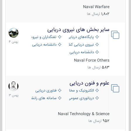
Naval Warfare
1,802
ارسال ها
سایر بخش های نیروی دریایی
22
بهمن
پایگاه‌های دریایی
تفنگداران و نیروهای ویژه‌ی دریایی
1404
نیروی دریایی کشورهای مختلف
دانشنامه دریایی
دانشنامه دریایی کپی
Naval Force Others
583
ارسال ها
علوم و فنون دریایی
6
بهمن
الکترونیک و مخابرات دریایی
فناوری دریایی
1403
دریانوردی عمومی
سامانه های رانشی دریایی
Naval Technology & Science
952
ارسال ها