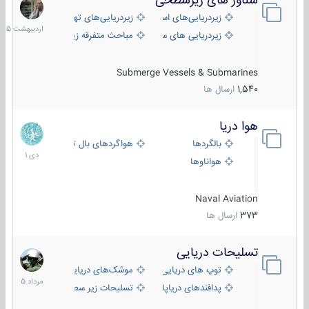
شناور های زیرسطحی
31
اردیبهش
زیردریایی‌های استراتژیک
زیردریایی‌های تهاجمی
1405
زیردریایی های سبک
مباحث متفرقه زیرسطحی
Submerge Vessels & Submarines
1,540
ارسال ها
هوا دریا
12
دی
بالگردها
هواگردهای بال ثابت
1401
هواناوها
Naval Aviation
373
ارسال ها
تسلیحات دریایی
2
مرداد
توپ های دریایی
موشک‌های دریایی
1405
پدافندهای دریاپایه
تسلیحات زیر سطحی