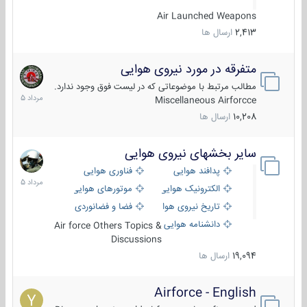
Air Launched Weapons
2,413
ارسال ها
متفرقه در مورد نیروی هوایی
7
مرداد
مطالب مرتبط با موضوعاتی که در لیست فوق وجود ندارد.
1405
Miscellaneous Airforcce
10,208
ارسال ها
سایر بخشهای نیروی هوایی
2
مرداد
پدافند هوایی
فناوری هوایی
1405
الکترونیک هوایی
موتورهای هوایی
تاریخ نیروی هوایی
فضا و فضانوردی
دانشنامه هوایی
Air force Others Topics &
Discussions
19,094
ارسال ها
Airforce - English
15