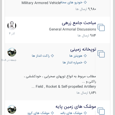
خودرو های محافظت شده
Military Armored Vehicle
9,980
ارسال ها
مباحث جامع زرهی
7
آذر
General Armorial Discussions
1404
984
ارسال ها
توپخانه زمینی
جمعه
در
هویتزر ها
راکت انداز ها
11:08
خمپاره انداز ها
مطالب مربوط به انواع توپهای صحرایی ، خودکششی ،
راکتی و ...
Field , Rocket & Self-propelled Artillery ...
1,841
ارسال ها
موشک های زمین پایه
2
مرداد
موشک های بالستیک
موشک های کروز