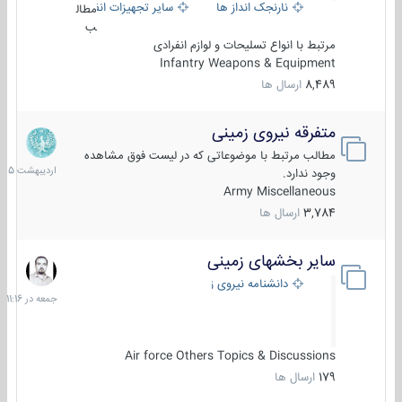
نارنجک انداز ها
سایر تجهیزات انفرادی
مطال
ب
مرتبط با انواع تسلیحات و لوازم انفرادی
Infantry Weapons & Equipment
8,489
ارسال ها
متفرقه نیروی زمینی
27
اردیبهش
مطالب مرتبط با موضوعاتی که در لیست فوق مشاهده
1405
وجود ندارد.
Army Miscellaneous
3,784
ارسال ها
سایر بخشهای زمینی
جمعه
در
دانشنامه نیروی زمینی
11:16
Air force Others Topics & Discussions
179
ارسال ها