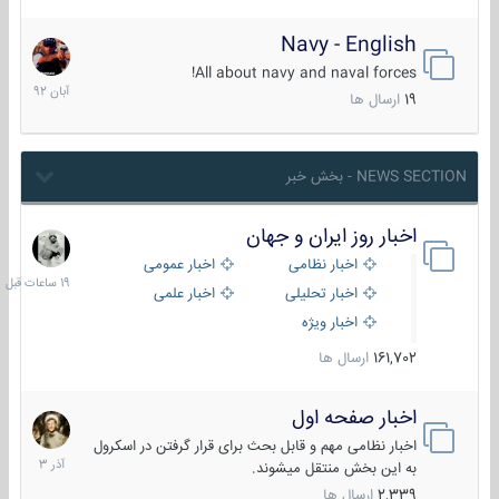
Navy - English
22
آبان
All about navy and naval forces!
1392
19
ارسال ها
NEWS SECTION - بخش خبر
اخبار روز ایران و جهان
19
ساعات
اخبار نظامی
اخبار عمومی
قبل
اخبار تحلیلی
اخبار علمی
اخبار ویژه
161,702
ارسال ها
اخبار صفحه اول
7
آذر
اخبار نظامی مهم و قابل بحث برای قرار گرفتن در اسکرول
1403
به این بخش منتقل میشوند.
2,339
ارسال ها