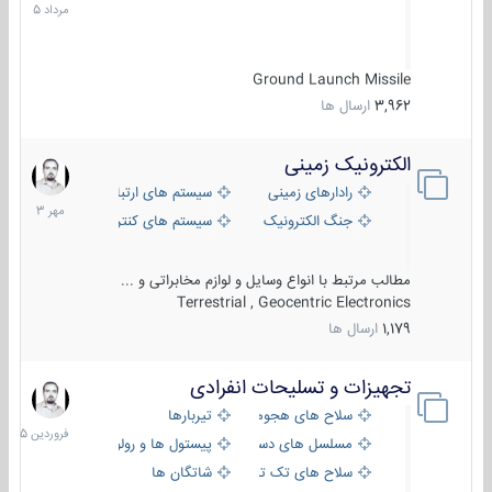
1405
Ground Launch Missile
3,962
ارسال ها
الکترونیک زمینی
1
مهر
رادارهای زمینی
سیستم های ارتباطی و جمع آوری اطلاع
1403
جنگ الکترونیک
سیستم های کنترل آتش و تجهیزات الکتر
مطالب مرتبط با انواع وسایل و لوازم مخابراتی و ...
Terrestrial , Geocentric Electronics
1,179
ارسال ها
تجهیزات و تسلیحات انفرادی
17
فروردین
سلاح های هجومی
تیربارها
1405
مسلسل های دستی
پیستول ها و رولورها
سلاح های تک تیر اندازی
شاتگان ها