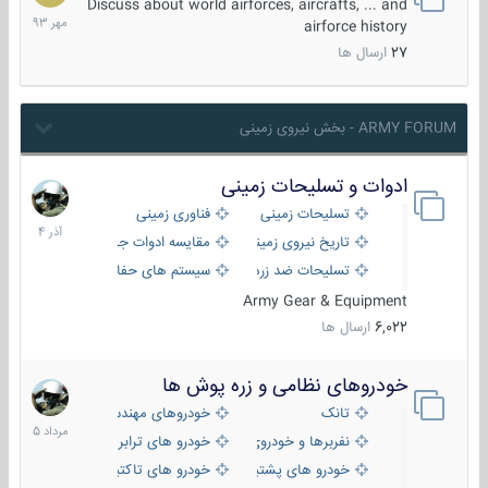
مهر
Discuss about world airforces, aircrafts, ... and
1393
airforce history
27
ارسال ها
ARMY FORUM - بخش نیروی زمینی
ادوات و تسلیحات زمینی
21
آذر
تسلیحات زمینی
فناوری زمینی
1404
تاریخ نیروی زمینی
مقایسه ادوات جنگی
تسلیحات ضد زره
سیستم های حفاظت فعال
Army Gear & Equipment
6,022
ارسال ها
خودروهای نظامی و زره پوش ها
2
مرداد
تانک
خودروهای مهندسی
1405
نفربرها و خودروی های رزمی پیاده نظام
خودرو های ترابری نظامی
خودرو های پشتیبانی آتش ، شناسایی و ضد تانک
خودرو های تاکتیکی نظامی