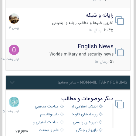
رایانه و شبکه
30
بهمن
آخرین خبرها و مطالب رایانه و اینترنتی
1404
6,045
ارسال ها
English News
10
اردیبهش
Worlds military and security news
1398
51
ارسال ها
NON-MILITARY FORUMS - سایر بخشها
دیگر موضوعات و مطالب
8
اردیبهش
انقلاب اسلامی ایران
مباحث مذهبی
1405
رویدادهای تاریخی و مذهبی
ناسیونالیسم
نیروهای پلیسی
مباحث امنیتی و اطلاعاتی
بازیهای جنگی
علم و صنعت
24,637