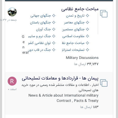
مباحث جامع نظامی
جمعه
در
تاریخ و تمدن
جنگهای جهانی
10:32
جنگهای معاصر
جنگهای باستان
جنگهای مسلمین
جنگ آوران
مقاومت اسلامی
جنگ نرم و سایبری
G
e
مباحث جامع نظامی
توان نظامی کشورها
n
تسلیحات استراتژیک
جنگ در قاب دوربین
eral
Military Discussions
34,747
ارسال ها
پیمان ها - قراردادها و معاملات تسلیحاتی
7
اسفند
اخبار ، اطلاعات و مقالات منتشر شده رسمی در مورد خرید
1400
های تسیحاتی
News & Article about International military
Contract , Pacts & Treaty
183
ارسال ها