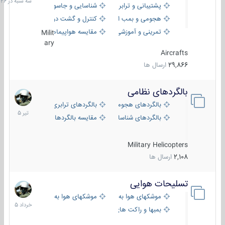
پشتیبانی و ترابری
شناسایی و جاسوسی
18:26
هجومی و بمب افکن
کنترل و گشت دریایی
تمرینی و آموزشی
مقایسه هواپیماها
Milit
ary
Aircrafts
29,866
ارسال ها
بالگردهای نظامی
22
تیر
بالگردهای هجومی
بالگردهای ترابری
1405
بالگردهای شناسایی
مقایسه بالگردها
Military Helicopters
2,108
ارسال ها
تسلیحات هوایی
30
خرداد
موشکهای هوا به هوا
موشکهای هوا به سطح
1405
بمبها و راکت های هوایی