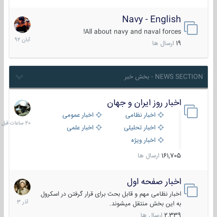
Navy - English
22
آبان
All about navy and naval forces!
1392
19
ارسال ها
NEWS SECTION - بخش خبر
اخبار روز ایران و جهان
20
ساعات
اخبار نظامی
اخبار عمومی
قبل
اخبار تحلیلی
اخبار علمی
اخبار ویژه
161,705
ارسال ها
اخبار صفحه اول
7
آذر
اخبار نظامی مهم و قابل بحث برای قرار گرفتن در اسکرول
1403
به این بخش منتقل میشوند.
2,339
ارسال ها