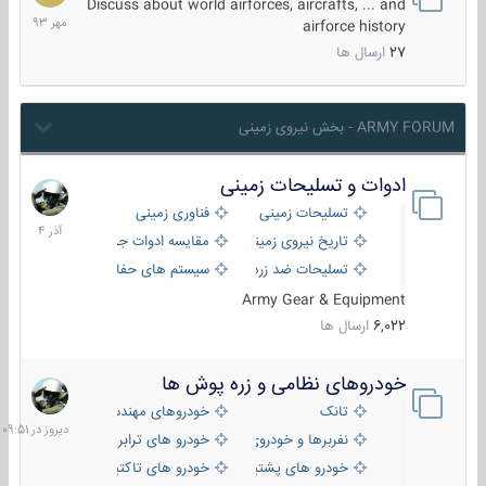
مهر
Discuss about world airforces, aircrafts, ... and
1393
airforce history
27
ارسال ها
ARMY FORUM - بخش نیروی زمینی
ادوات و تسلیحات زمینی
21
آذر
تسلیحات زمینی
فناوری زمینی
1404
تاریخ نیروی زمینی
مقایسه ادوات جنگی
تسلیحات ضد زره
سیستم های حفاظت فعال
Army Gear & Equipment
6,022
ارسال ها
خودروهای نظامی و زره پوش ها
دیروز
در
تانک
خودروهای مهندسی
09:51
نفربرها و خودروی های رزمی پیاده نظام
خودرو های ترابری نظامی
خودرو های پشتیبانی آتش ، شناسایی و ضد تانک
خودرو های تاکتیکی نظامی