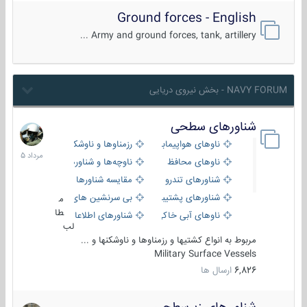
Ground forces - English
Army and ground forces, tank, artillery ...
NAVY FORUM - بخش نیروی دریایی
شناورهای سطحی
2
مرداد
ناوهای هواپیمابر و بالگرد بر
رزمناوها و ناوشکن‌ها
1405
ناوهای محافظ
ناوچه‌ها و شناورهای گشتی
شناورهای تندرو
مقایسه شناورها
شناورهای پشتیبانی
بی سرنشین های دریایی
م
طا
ناوهای آبی خاکی و نیروبر
شناورهای اطلاعاتی و جاسوسی
لب
مربوط به انواع کشتیها و رزمناوها و ناوشکنها و ...
Military Surface Vessels
6,826
ارسال ها