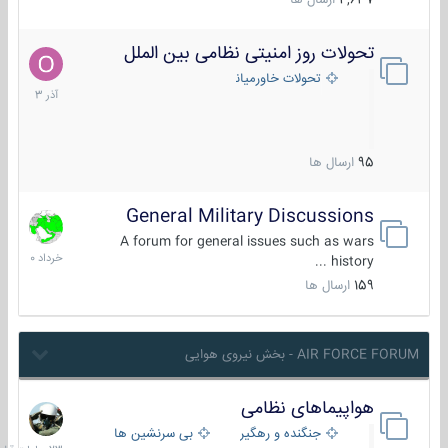
4,637
ارسال ها
تحولات روز امنیتی نظامی بین الملل
21
آذر
تحولات خاورمیانه
1403
95
ارسال ها
General Military Discussions
10
خرداد
A forum for general issues such as wars
1400
history ...
159
ارسال ها
AIR FORCE FORUM - بخش نیروی هوایی
هواپیماهای نظامی
23
ساعات
جنگنده و رهگیر
بی سرنشین ها
قبل