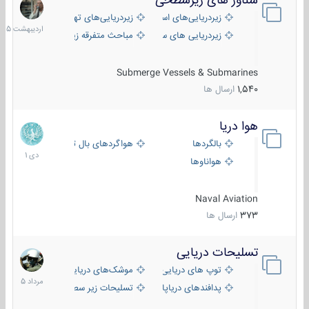
شناور های زیرسطحی
31
اردیبهش
زیردریایی‌های استراتژیک
زیردریایی‌های تهاجمی
1405
زیردریایی های سبک
مباحث متفرقه زیرسطحی
Submerge Vessels & Submarines
1,540
ارسال ها
هوا دریا
12
دی
بالگردها
هواگردهای بال ثابت
1401
هواناوها
Naval Aviation
373
ارسال ها
تسلیحات دریایی
2
مرداد
توپ های دریایی
موشک‌های دریایی
1405
پدافندهای دریاپایه
تسلیحات زیر سطحی