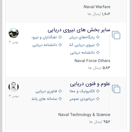
Naval Warfare
1,802
ارسال ها
سایر بخش های نیروی دریایی
22
بهمن
پایگاه‌های دریایی
تفنگداران و نیروهای ویژه‌ی دریایی
1404
نیروی دریایی کشورهای مختلف
دانشنامه دریایی
دانشنامه دریایی کپی
Naval Force Others
583
ارسال ها
علوم و فنون دریایی
6
بهمن
الکترونیک و مخابرات دریایی
فناوری دریایی
1403
دریانوردی عمومی
سامانه های رانشی دریایی
Naval Technology & Science
952
ارسال ها