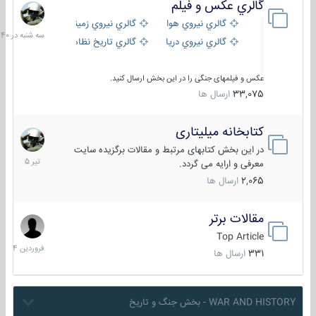
گالري عكس و فيلم
سه
شنبه
گالري نيروي هوايي
گالري نيروي زميني
در
گالري نيروي دريايي
گالري تاریخ نظامی
15:40
عکس و فیلمهای جنگی را در این بخش ارسال کنید.
33,075
ارسال ها
کتابخانه میلیتاری
16
تیر
در این بخش کتابهای مرتبط و مقالات برگزیده سایت
1405
معرفی و ارایه می گردد.
2,065
ارسال ها
مقالات برتر
29
فروردین
Top Article
1404
331
ارسال ها
WAR AND HISTORY - بخش جنگ و تاریخ