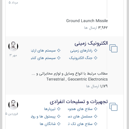
1405
Ground Launch Missile
3,962
ارسال ها
الکترونیک زمینی
1
مهر
رادارهای زمینی
سیستم های ارتباطی و جمع آوری اطلاع
1403
جنگ الکترونیک
سیستم های کنترل آتش و تجهیزات الکتر
مطالب مرتبط با انواع وسایل و لوازم مخابراتی و ...
Terrestrial , Geocentric Electronics
1,179
ارسال ها
تجهیزات و تسلیحات انفرادی
17
فروردین
سلاح های هجومی
تیربارها
1405
مسلسل های دستی
پیستول ها و رولورها
سلاح های تک تیر اندازی
شاتگان ها