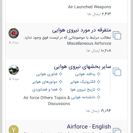
Air Launched Weapons
2,413
ارسال ها
متفرقه در مورد نیروی هوایی
7
مرداد
مطالب مرتبط با موضوعاتی که در لیست فوق وجود ندارد.
1405
Miscellaneous Airforcce
10,208
ارسال ها
سایر بخشهای نیروی هوایی
2
مرداد
پدافند هوایی
فناوری هوایی
1405
الکترونیک هوایی
موتورهای هوایی
تاریخ نیروی هوایی
فضا و فضانوردی
دانشنامه هوایی
Air force Others Topics &
Discussions
19,094
ارسال ها
Airforce - English
15