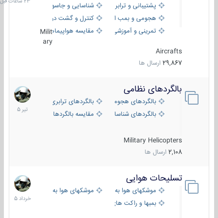
پشتیبانی و ترابری
شناسایی و جاسوسی
هجومی و بمب افکن
کنترل و گشت دریایی
تمرینی و آموزشی
مقایسه هواپیماها
Milit
ary
Aircrafts
29,867
ارسال ها
بالگردهای نظامی
22
تیر
بالگردهای هجومی
بالگردهای ترابری
1405
بالگردهای شناسایی
مقایسه بالگردها
Military Helicopters
2,108
ارسال ها
تسلیحات هوایی
30
خرداد
موشکهای هوا به هوا
موشکهای هوا به سطح
1405
بمبها و راکت های هوایی