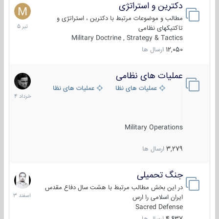
دکترین و استراتژی
27
تیر
مطالب و موضوعات مرتبط با دکترین ، استراتژی و
1405
تاکتیکهای نظامی
Military Doctrine , Strategy & Tactics
12,050
ارسال ها
عملیات های نظامی
5
خرداد
عملیات های نظامی ایران
عملیات های نظامی خارجی
1404
Military Operations
3,279
ارسال ها
جنگ تحمیلی
20
اسفند
در این بخش مطالب مرتبط با هشت سال دفاع مقدس
1403
ایران اسلامی را ارس
Sacred Defense