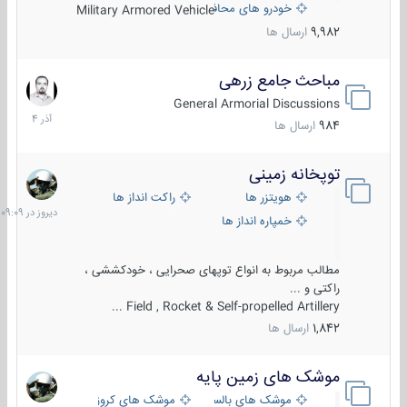
خودرو های محافظت شده
Military Armored Vehicle
9,982
ارسال ها
مباحث جامع زرهی
7
آذر
General Armorial Discussions
1404
984
ارسال ها
توپخانه زمینی
دیروز
در
هویتزر ها
راکت انداز ها
09:09
خمپاره انداز ها
مطالب مربوط به انواع توپهای صحرایی ، خودکششی ،
راکتی و ...
Field , Rocket & Self-propelled Artillery ...
1,842
ارسال ها
موشک های زمین پایه
2
مرداد
موشک های بالستیک
موشک های کروز