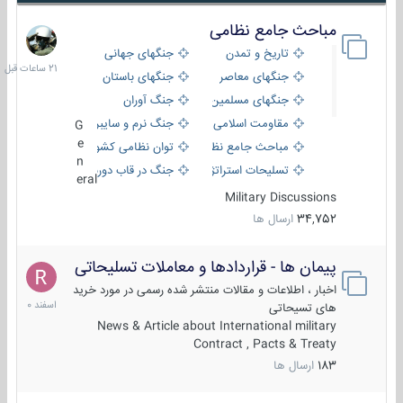
مباحث جامع نظامی
21
ساعات
تاریخ و تمدن
جنگهای جهانی
قبل
جنگهای معاصر
جنگهای باستان
جنگهای مسلمین
جنگ آوران
مقاومت اسلامی
جنگ نرم و سایبری
G
e
مباحث جامع نظامی
توان نظامی کشورها
n
تسلیحات استراتژیک
جنگ در قاب دوربین
eral
Military Discussions
34,752
ارسال ها
پیمان ها - قراردادها و معاملات تسلیحاتی
7
اسفند
اخبار ، اطلاعات و مقالات منتشر شده رسمی در مورد خرید
1400
های تسیحاتی
News & Article about International military
Contract , Pacts & Treaty
183
ارسال ها