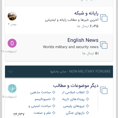
رایانه و شبکه
30
بهمن
آخرین خبرها و مطالب رایانه و اینترنتی
1404
6,045
ارسال ها
English News
10
اردیبهش
Worlds military and security news
1398
51
ارسال ها
NON-MILITARY FORUMS - سایر بخشها
دیگر موضوعات و مطالب
8
اردیبهش
انقلاب اسلامی ایران
مباحث مذهبی
1405
رویدادهای تاریخی و مذهبی
ناسیونالیسم
نیروهای پلیسی
مباحث امنیتی و اطلاعاتی
بازیهای جنگی
علم و صنعت
24,637