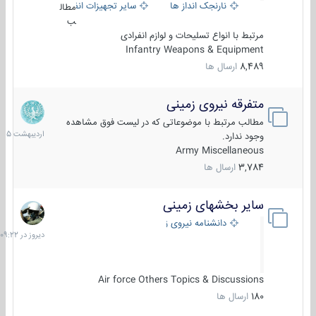
نارنجک انداز ها
سایر تجهیزات انفرادی
مطال
ب
مرتبط با انواع تسلیحات و لوازم انفرادی
Infantry Weapons & Equipment
8,489
ارسال ها
متفرقه نیروی زمینی
27
اردیبهش
مطالب مرتبط با موضوعاتی که در لیست فوق مشاهده
1405
وجود ندارد.
Army Miscellaneous
3,784
ارسال ها
سایر بخشهای زمینی
دیروز
در
دانشنامه نیروی زمینی
09:22
Air force Others Topics & Discussions
180
ارسال ها