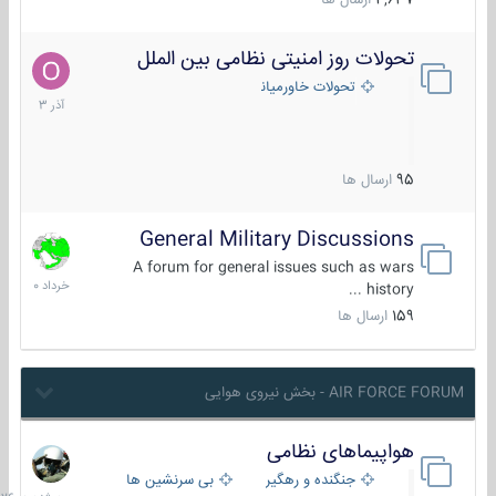
4,637
ارسال ها
تحولات روز امنیتی نظامی بین الملل
21
آذر
تحولات خاورمیانه
1403
95
ارسال ها
General Military Discussions
10
خرداد
A forum for general issues such as wars
1400
history ...
159
ارسال ها
AIR FORCE FORUM - بخش نیروی هوایی
هواپیماهای نظامی
سه
شنبه
جنگنده و رهگیر
بی سرنشین ها
در