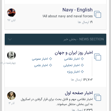
Navy - English
22
آبان
All about navy and naval forces!
1392
19
ارسال ها
NEWS SECTION - بخش خبر
اخبار روز ایران و جهان
چهارشنبه
در
اخبار نظامی
اخبار عمومی
06:01
اخبار تحلیلی
اخبار علمی
اخبار ویژه
161,702
ارسال ها
اخبار صفحه اول
7
آذر
اخبار نظامی مهم و قابل بحث برای قرار گرفتن در اسکرول
1403
به این بخش منتقل میشوند.
2,339
ارسال ها