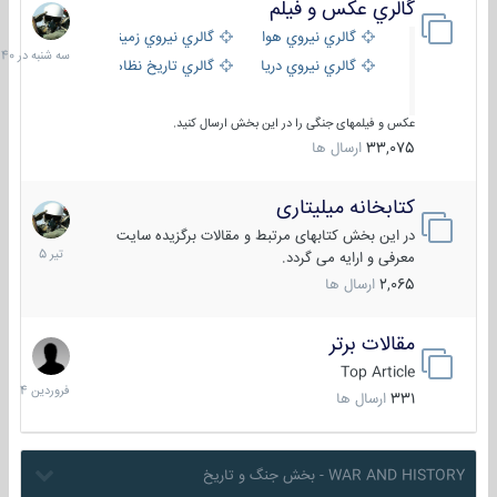
گالري عكس و فيلم
سه
شنبه
گالري نيروي هوايي
گالري نيروي زميني
در
گالري نيروي دريايي
گالري تاریخ نظامی
15:40
عکس و فیلمهای جنگی را در این بخش ارسال کنید.
33,075
ارسال ها
کتابخانه میلیتاری
16
تیر
در این بخش کتابهای مرتبط و مقالات برگزیده سایت
1405
معرفی و ارایه می گردد.
2,065
ارسال ها
مقالات برتر
29
فروردین
Top Article
1404
331
ارسال ها
WAR AND HISTORY - بخش جنگ و تاریخ