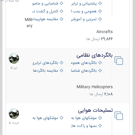
پشتیبانی و ترابری
شناسایی و جاسوسی
18:26
هجومی و بمب افکن
کنترل و گشت دریایی
تمرینی و آموزشی
مقایسه هواپیماها
Milit
ary
Aircrafts
29,866
ارسال ها
بالگردهای نظامی
22
تیر
بالگردهای هجومی
بالگردهای ترابری
1405
بالگردهای شناسایی
مقایسه بالگردها
Military Helicopters
2,108
ارسال ها
تسلیحات هوایی
30
خرداد
موشکهای هوا به هوا
موشکهای هوا به سطح
1405
بمبها و راکت های هوایی