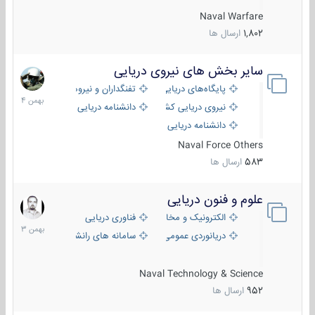
Naval Warfare
1,802
ارسال ها
سایر بخش های نیروی دریایی
22
بهمن
پایگاه‌های دریایی
تفنگداران و نیروهای ویژه‌ی دریایی
1404
نیروی دریایی کشورهای مختلف
دانشنامه دریایی
دانشنامه دریایی کپی
Naval Force Others
583
ارسال ها
علوم و فنون دریایی
6
بهمن
الکترونیک و مخابرات دریایی
فناوری دریایی
1403
دریانوردی عمومی
سامانه های رانشی دریایی
Naval Technology & Science
952
ارسال ها