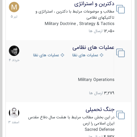
دکترین و استراتژی
27
تیر
مطالب و موضوعات مرتبط با دکترین ، استراتژی و
1405
تاکتیکهای نظامی
Military Doctrine , Strategy & Tactics
12,050
ارسال ها
عملیات های نظامی
5
خرداد
عملیات های نظامی ایران
عملیات های نظامی خارجی
1404
Military Operations
3,279
ارسال ها
جنگ تحمیلی
20
اسفند
در این بخش مطالب مرتبط با هشت سال دفاع مقدس
1403
ایران اسلامی را ارس
Sacred Defense