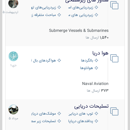
شناور های زیرسطحی
31
اردیبهش
زیردریایی‌های استراتژیک
زیردریایی‌های تهاجمی
1405
زیردریایی های سبک
مباحث متفرقه زیرسطحی
Submerge Vessels & Submarines
1,540
ارسال ها
هوا دریا
12
دی
بالگردها
هواگردهای بال ثابت
1401
هواناوها
Naval Aviation
373
ارسال ها
تسلیحات دریایی
2
مرداد
توپ های دریایی
موشک‌های دریایی
1405
پدافندهای دریاپایه
تسلیحات زیر سطحی