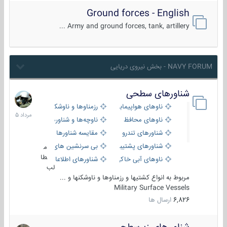
Ground forces - English
Army and ground forces, tank, artillery ...
NAVY FORUM - بخش نیروی دریایی
شناورهای سطحی
2
مرداد
ناوهای هواپیمابر و بالگرد بر
رزمناوها و ناوشکن‌ها
1405
ناوهای محافظ
ناوچه‌ها و شناورهای گشتی
شناورهای تندرو
مقایسه شناورها
شناورهای پشتیبانی
بی سرنشین های دریایی
م
طا
ناوهای آبی خاکی و نیروبر
شناورهای اطلاعاتی و جاسوسی
لب
مربوط به انواع کشتیها و رزمناوها و ناوشکنها و ...
Military Surface Vessels
6,826
ارسال ها