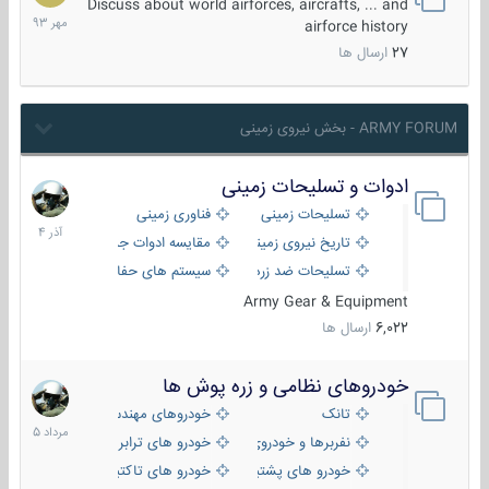
مهر
Discuss about world airforces, aircrafts, ... and
1393
airforce history
27
ارسال ها
ARMY FORUM - بخش نیروی زمینی
ادوات و تسلیحات زمینی
21
آذر
تسلیحات زمینی
فناوری زمینی
1404
تاریخ نیروی زمینی
مقایسه ادوات جنگی
تسلیحات ضد زره
سیستم های حفاظت فعال
Army Gear & Equipment
6,022
ارسال ها
خودروهای نظامی و زره پوش ها
2
مرداد
تانک
خودروهای مهندسی
1405
نفربرها و خودروی های رزمی پیاده نظام
خودرو های ترابری نظامی
خودرو های پشتیبانی آتش ، شناسایی و ضد تانک
خودرو های تاکتیکی نظامی