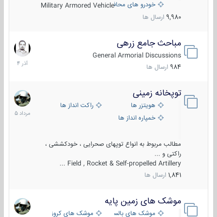
خودرو های محافظت شده
Military Armored Vehicle
9,980
ارسال ها
مباحث جامع زرهی
7
آذر
General Armorial Discussions
1404
984
ارسال ها
توپخانه زمینی
9
مرداد
هویتزر ها
راکت انداز ها
1405
خمپاره انداز ها
مطالب مربوط به انواع توپهای صحرایی ، خودکششی ،
راکتی و ...
Field , Rocket & Self-propelled Artillery ...
1,841
ارسال ها
موشک های زمین پایه
2
مرداد
موشک های بالستیک
موشک های کروز