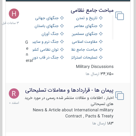
مباحث جامع نظامی
3
ساعات
تاریخ و تمدن
جنگهای جهانی
قبل
جنگهای معاصر
جنگهای باستان
جنگهای مسلمین
جنگ آوران
مقاومت اسلامی
جنگ نرم و سایبری
G
e
مباحث جامع نظامی
توان نظامی کشورها
n
تسلیحات استراتژیک
جنگ در قاب دوربین
eral
Military Discussions
34,750
ارسال ها
پیمان ها - قراردادها و معاملات تسلیحاتی
7
اسفند
اخبار ، اطلاعات و مقالات منتشر شده رسمی در مورد خرید
1400
های تسیحاتی
News & Article about International military
Contract , Pacts & Treaty
183
ارسال ها