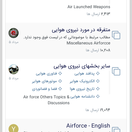
Air Launched Weapons
2,413
ارسال ها
متفرقه در مورد نیروی هوایی
7
مرداد
مطالب مرتبط با موضوعاتی که در لیست فوق وجود ندارد.
1405
Miscellaneous Airforcce
10,208
ارسال ها
سایر بخشهای نیروی هوایی
2
مرداد
پدافند هوایی
فناوری هوایی
1405
الکترونیک هوایی
موتورهای هوایی
تاریخ نیروی هوایی
فضا و فضانوردی
دانشنامه هوایی
Air force Others Topics &
Discussions
19,094
ارسال ها
Airforce - English
15