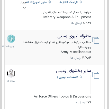
نارنجک انداز ها
سایر تجهیزات انفرادی
مطال
ب
مرتبط با انواع تسلیحات و لوازم انفرادی
Infantry Weapons & Equipment
8,489
ارسال ها
متفرقه نیروی زمینی
27
اردیبهش
مطالب مرتبط با موضوعاتی که در لیست فوق مشاهده
1405
وجود ندارد.
Army Miscellaneous
3,784
ارسال ها
سایر بخشهای زمینی
9
مرداد
دانشنامه نیروی زمینی
1405
Air force Others Topics & Discussions
179
ارسال ها