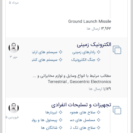
1405
Ground Launch Missile
3,962
ارسال ها
الکترونیک زمینی
1
مهر
رادارهای زمینی
سیستم های ارتباطی و جمع آوری اطلاع
1403
جنگ الکترونیک
سیستم های کنترل آتش و تجهیزات الکتر
مطالب مرتبط با انواع وسایل و لوازم مخابراتی و ...
Terrestrial , Geocentric Electronics
1,179
ارسال ها
تجهیزات و تسلیحات انفرادی
17
فروردین
سلاح های هجومی
تیربارها
1405
مسلسل های دستی
پیستول ها و رولورها
سلاح های تک تیر اندازی
شاتگان ها