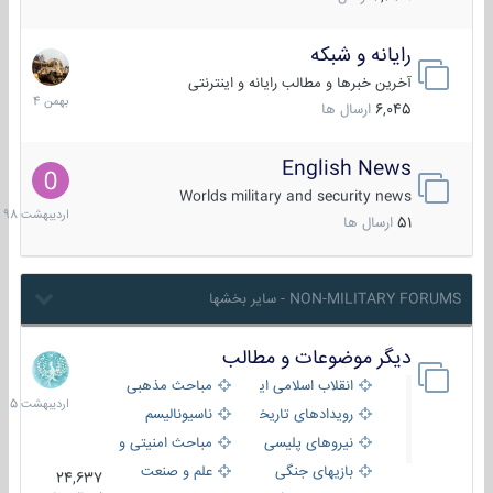
رایانه و شبکه
30
بهمن
آخرین خبرها و مطالب رایانه و اینترنتی
1404
6,045
ارسال ها
English News
10
اردیبهش
Worlds military and security news
1398
51
ارسال ها
NON-MILITARY FORUMS - سایر بخشها
دیگر موضوعات و مطالب
8
اردیبهش
انقلاب اسلامی ایران
مباحث مذهبی
1405
رویدادهای تاریخی و مذهبی
ناسیونالیسم
نیروهای پلیسی
مباحث امنیتی و اطلاعاتی
بازیهای جنگی
علم و صنعت
24,637