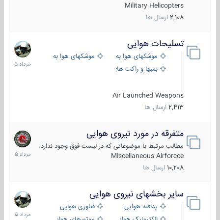
Military Helicopters
2,108
ارسال ها
تسلیحات هوایی
30
خرداد
موشکهای هوا به هوا
موشکهای هوا به سطح
1405
بمبها و راکت های هوایی
Air Launched Weapons
2,413
ارسال ها
متفرقه در مورد نیروی هوایی
7
مرداد
مطالب مرتبط با موضوعاتی که در لیست فوق وجود ندارد.
1405
Miscellaneous Airforcce
10,208
ارسال ها
سایر بخشهای نیروی هوایی
2
مرداد
پدافند هوایی
فناوری هوایی
1405
الکترونیک هوایی
موتورهای هوایی