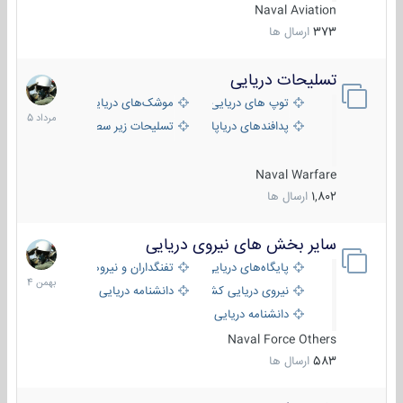
Naval Aviation
373
ارسال ها
تسلیحات دریایی
2
مرداد
توپ های دریایی
موشک‌های دریایی
1405
پدافندهای دریاپایه
تسلیحات زیر سطحی
Naval Warfare
1,802
ارسال ها
سایر بخش های نیروی دریایی
22
بهمن
پایگاه‌های دریایی
تفنگداران و نیروهای ویژه‌ی دریایی
1404
نیروی دریایی کشورهای مختلف
دانشنامه دریایی
دانشنامه دریایی کپی
Naval Force Others
583
ارسال ها