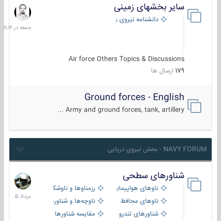
سایر بخشهای زمینی
جمعه
در
دانشنامه نیروی زمینی
11:16
Air force Others Topics & Discussions
179
ارسال ها
Ground forces - English
Army and ground forces, tank, artillery ...
NAVY FORUM - بخش نیروی دریایی
شناورهای سطحی
2
مرداد
ناوهای هواپیمابر و بالگرد بر
رزمناوها و ناوشکن‌ها
1405
ناوهای محافظ
ناوچه‌ها و شناورهای گشتی
شناورهای تندرو
مقایسه شناورها