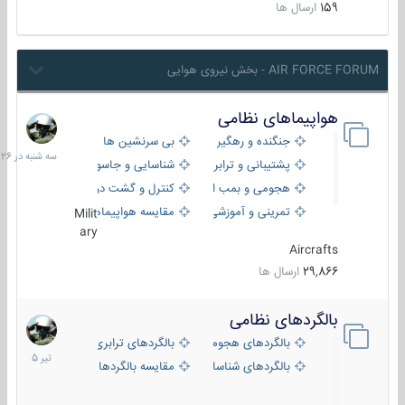
159
ارسال ها
AIR FORCE FORUM - بخش نیروی هوایی
هواپیماهای نظامی
سه
شنبه
جنگنده و رهگیر
بی سرنشین ها
در
پشتیبانی و ترابری
شناسایی و جاسوسی
18:26
هجومی و بمب افکن
کنترل و گشت دریایی
تمرینی و آموزشی
مقایسه هواپیماها
Milit
ary
Aircrafts
29,866
ارسال ها
بالگردهای نظامی
22
تیر
بالگردهای هجومی
بالگردهای ترابری
1405
بالگردهای شناسایی
مقایسه بالگردها