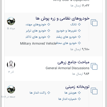
6,022
ارسال ها
خودروهای نظامی و زره پوش ها
2
مرداد
تانک
خودروهای مهندسی
1405
نفربرها و خودروی های رزمی پیاده نظام
خودرو های ترابری نظامی
خودرو های پشتیبانی آتش ، شناسایی و ضد تانک
خودرو های تاکتیکی نظامی
خودرو های محافظت شده
Military Armored Vehicle
9,980
ارسال ها
مباحث جامع زرهی
7
آذر
General Armorial Discussions
1404
984
ارسال ها
توپخانه زمینی
جمعه
در
هویتزر ها
راکت انداز ها
11:08
خمپاره انداز ها