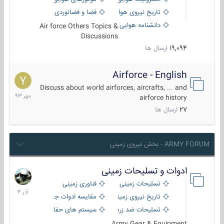
تاریخ نیروی هوایی
فضا و فضانوردی
دانشنامه هوایی
Air force Others Topics &
Discussions
19,094
ارسال ها
Airforce - English
15
مهر
Discuss about world airforces, aircrafts, ... and
1393
airforce history
27
ارسال ها
ARMY FORUM - بخش نیروی زمینی
ادوات و تسلیحات زمینی
21
آذر
تسلیحات زمینی
فناوری زمینی
1404
تاریخ نیروی زمینی
مقایسه ادوات جنگی
تسلیحات ضد زره
سیستم های حفاظت فعال
Army Gear & Equipment