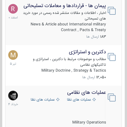
پیمان ها - قراردادها و معاملات تسلیحاتی
7
اسفند
اخبار ، اطلاعات و مقالات منتشر شده رسمی در مورد خرید
1400
های تسیحاتی
News & Article about International military
Contract , Pacts & Treaty
183
ارسال ها
دکترین و استراتژی
27
تیر
مطالب و موضوعات مرتبط با دکترین ، استراتژی و
1405
تاکتیکهای نظامی
Military Doctrine , Strategy & Tactics
12,050
ارسال ها
عملیات های نظامی
5
خرداد
عملیات های نظامی ایران
عملیات های نظامی خارجی
1404
Military Operations