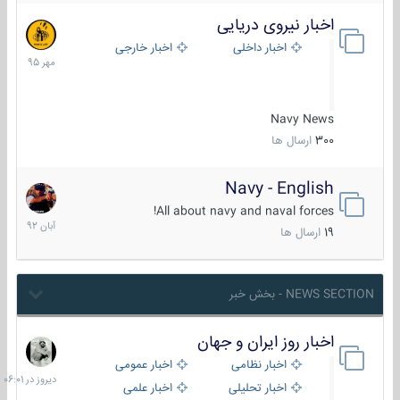
اخبار نیروی دریایی
27
مهر
اخبار داخلی
اخبار خارجی
1395
Navy News
300
ارسال ها
Navy - English
22
آبان
All about navy and naval forces!
1392
19
ارسال ها
NEWS SECTION - بخش خبر
اخبار روز ایران و جهان
دیروز
در
اخبار نظامی
اخبار عمومی
06:01
اخبار تحلیلی
اخبار علمی