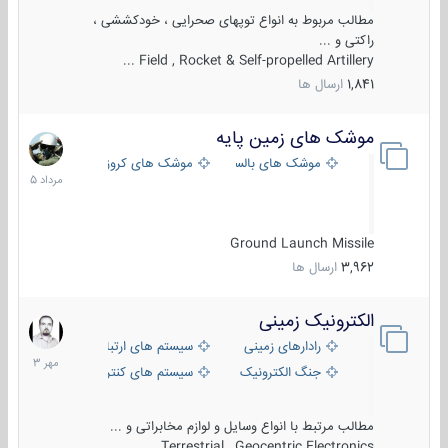
مطالب مربوط به انواع توپهای صحرایی ، خودکششی ،
راکتی و ...
Field , Rocket & Self-propelled Artillery ...
1,841
ارسال ها
موشک های زمین پایه
2
مرداد
موشک های بالستیک
موشک های کروز
1405
Ground Launch Missile
3,962
ارسال ها
الکترونیک زمینی
1
مهر
رادارهای زمینی
سیستم های ارتباطی و جمع آوری اطلاع
1403
جنگ الکترونیک
سیستم های کنترل آتش و تجهیزات الکتر
مطالب مرتبط با انواع وسایل و لوازم مخابراتی و ...
Terrestrial , Geocentric Electronics