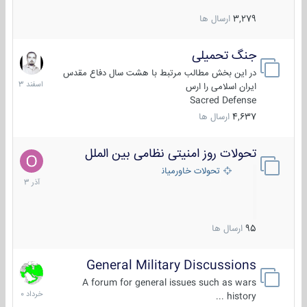
3,279
ارسال ها
جنگ تحمیلی
20
اسفند
در این بخش مطالب مرتبط با هشت سال دفاع مقدس
1403
ایران اسلامی را ارس
Sacred Defense
4,637
ارسال ها
تحولات روز امنیتی نظامی بین الملل
21
آذر
تحولات خاورمیانه
1403
95
ارسال ها
General Military Discussions
10
خرداد
A forum for general issues such as wars
1400
history ...