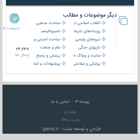
دیگر موضوعات و مطالب
8
اردیبهش
انقلاب اسلامی ایران
مباحث مذهبی
1405
رویدادهای تاریخی و مذهبی
ناسیونالیسم
نیروهای پلیسی
مباحث امنیتی و اطلاعاتی
بازیهای جنگی
علم و صنعت
24,637
ارسال ها
سایت و وبلاگ ها
پرسش و پاسخ
پزشکی و سلامتی
پیشنهادات و انتقادات
پوسته
تماس با ما
میلیتاری
قدرت از IPS
طراحي و توسعه سايت -
gama.ir
iT