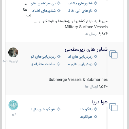
شناورهای پشتیبانی
بی سرنشین های دریایی
م
طا
ناوهای آبی خاکی و نیروبر
شناورهای اطلاعاتی و جاسوسی
لب
مربوط به انواع کشتیها و رزمناوها و ناوشکنها و ...
Military Surface Vessels
6,826
ارسال ها
شناور های زیرسطحی
31
اردیبهش
زیردریایی‌های استراتژیک
زیردریایی‌های تهاجمی
1405
زیردریایی های سبک
مباحث متفرقه زیرسطحی
Submerge Vessels & Submarines
1,540
ارسال ها
هوا دریا
12
دی
بالگردها
هواگردهای بال ثابت
1401
هواناوها