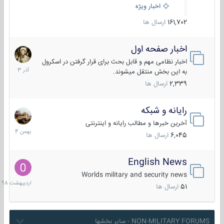
اخبار ویژه
161,702
ارسال ها
اخبار صفحه اول
7
آذر
اخبار نظامی مهم و قابل بحث برای قرار گرفتن در اسکرول
1403
به این بخش منتقل میشوند.
2,339
ارسال ها
رایانه و شبکه
30
بهمن
آخرین خبرها و مطالب رایانه و اینترنتی
1404
6,045
ارسال ها
English News
10
اردیبهش
Worlds military and security news
1398
51
ارسال ها
NON-MILITARY FORUMS - سایر بخشها