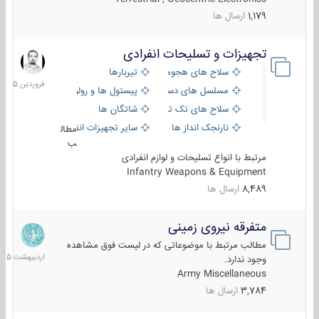
1,179
ارسال ها
تجهیزات و تسلیحات انفرادی
17
فروردین
سلاح های هجومی
تیربارها
1405
مسلسل های دستی
پیستول ها و رولورها
سلاح های تک تیر اندازی
شاتگان ها
نارنجک انداز ها
سایر تجهیزات انفرادی
مطال
ب
مرتبط با انواع تسلیحات و لوازم انفرادی
Infantry Weapons & Equipment
8,489
ارسال ها
متفرقه نیروی زمینی
27
اردیبهش
مطالب مرتبط با موضوعاتی که در لیست فوق مشاهده
1405
وجود ندارد.
Army Miscellaneous
3,784
ارسال ها