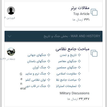
مقالات برتر
29
فروردین
Top Article
1404
331
ارسال ها
WAR AND HISTORY - بخش جنگ و تاریخ
مباحث جامع نظامی
جمعه
در
تاریخ و تمدن
جنگهای جهانی
10:32
جنگهای معاصر
جنگهای باستان
جنگهای مسلمین
جنگ آوران
مقاومت اسلامی
جنگ نرم و سایبری
G
e
مباحث جامع نظامی
توان نظامی کشورها
n
تسلیحات استراتژیک
جنگ در قاب دوربین
eral
Military Discussions
34,747
ارسال ها