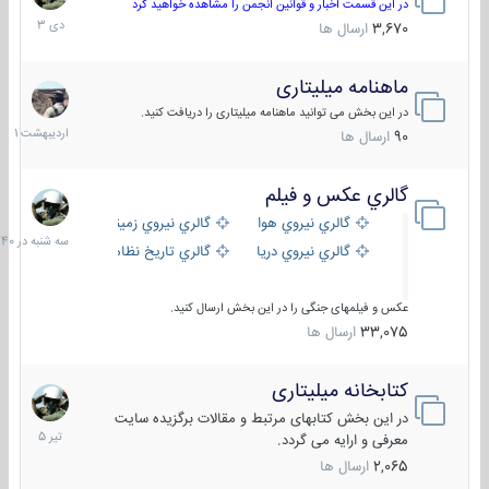
دی
در این قسمت اخبار و قوانین انجمن را مشاهده خواهید کرد
1403
3,670
ارسال ها
ماهنامه میلیتاری
30
اردیبهش
در این بخش می توانید ماهنامه میلیتاری را دریافت کنید.
1401
90
ارسال ها
گالري عكس و فيلم
سه
شنبه
گالري نيروي هوايي
گالري نيروي زميني
در
گالري نيروي دريايي
گالري تاریخ نظامی
15:40
عکس و فیلمهای جنگی را در این بخش ارسال کنید.
33,075
ارسال ها
کتابخانه میلیتاری
16
تیر
در این بخش کتابهای مرتبط و مقالات برگزیده سایت
1405
معرفی و ارایه می گردد.
2,065
ارسال ها