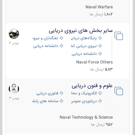
Naval Warfare
1,802
ارسال ها
سایر بخش های نیروی دریایی
22
بهمن
پایگاه‌های دریایی
تفنگداران و نیروهای ویژه‌ی دریایی
1404
نیروی دریایی کشورهای مختلف
دانشنامه دریایی
دانشنامه دریایی کپی
Naval Force Others
583
ارسال ها
علوم و فنون دریایی
6
بهمن
الکترونیک و مخابرات دریایی
فناوری دریایی
1403
دریانوردی عمومی
سامانه های رانشی دریایی
Naval Technology & Science
952
ارسال ها