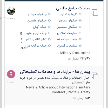
مباحث جامع نظامی
جمعه
در
تاریخ و تمدن
جنگهای جهانی
10:32
جنگهای معاصر
جنگهای باستان
جنگهای مسلمین
جنگ آوران
مقاومت اسلامی
جنگ نرم و سایبری
G
e
مباحث جامع نظامی
توان نظامی کشورها
n
تسلیحات استراتژیک
جنگ در قاب دوربین
eral
Military Discussions
34,747
ارسال ها
پیمان ها - قراردادها و معاملات تسلیحاتی
7
اسفند
اخبار ، اطلاعات و مقالات منتشر شده رسمی در مورد خرید
1400
های تسیحاتی
News & Article about International military
Contract , Pacts & Treaty
183
ارسال ها