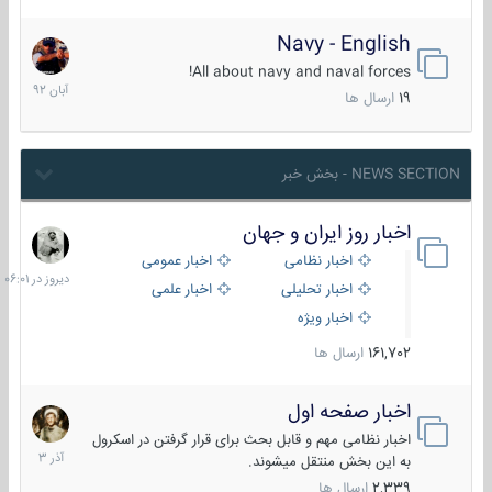
Navy - English
22
آبان
All about navy and naval forces!
1392
19
ارسال ها
NEWS SECTION - بخش خبر
اخبار روز ایران و جهان
دیروز
در
اخبار نظامی
اخبار عمومی
06:01
اخبار تحلیلی
اخبار علمی
اخبار ویژه
161,702
ارسال ها
اخبار صفحه اول
7
آذر
اخبار نظامی مهم و قابل بحث برای قرار گرفتن در اسکرول
1403
به این بخش منتقل میشوند.
2,339
ارسال ها