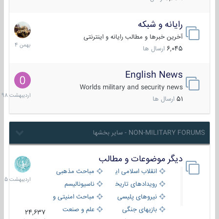
رایانه و شبکه
30
بهمن
آخرین خبرها و مطالب رایانه و اینترنتی
1404
6,045
ارسال ها
English News
10
اردیبهش
Worlds military and security news
1398
51
ارسال ها
NON-MILITARY FORUMS - سایر بخشها
دیگر موضوعات و مطالب
8
اردیبهش
انقلاب اسلامی ایران
مباحث مذهبی
1405
رویدادهای تاریخی و مذهبی
ناسیونالیسم
نیروهای پلیسی
مباحث امنیتی و اطلاعاتی
بازیهای جنگی
علم و صنعت
24,637