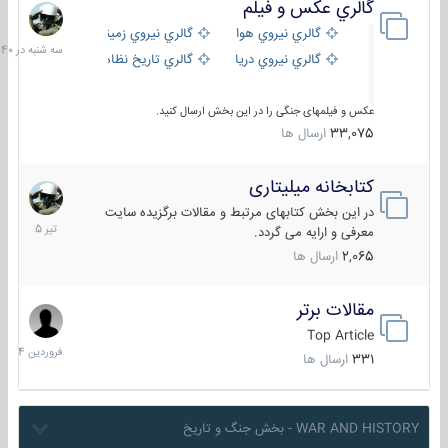
گالري عكس و فيلم
سه
شنبه
گالري نيروي هوايي
گالري نيروي زميني
در
گالري نيروي دريايي
گالري تاریخ نظامی
15:40
عکس و فیلمهای جنگی را در این بخش ارسال کنید.
33,075
ارسال ها
کتابخانه میلیتاری
16
تیر
در این بخش کتابهای مرتبط و مقالات برگزیده سایت
1405
معرفی و ارایه می گردد.
2,065
ارسال ها
مقالات برتر
29
فروردین
Top Article
1404
331
ارسال ها
WAR AND HISTORY - بخش جنگ و تاریخ