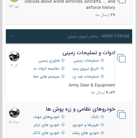
مهر
Discuss about world airforces, aircrafts, ... and
1393
airforce history
27
ارسال ها
ARMY FORUM - بخش نیروی زمینی
ادوات و تسلیحات زمینی
21
آذر
تسلیحات زمینی
فناوری زمینی
1404
تاریخ نیروی زمینی
مقایسه ادوات جنگی
تسلیحات ضد زره
سیستم های حفاظت فعال
Army Gear & Equipment
6,022
ارسال ها
خودروهای نظامی و زره پوش ها
2
مرداد
تانک
خودروهای مهندسی
1405
نفربرها و خودروی های رزمی پیاده نظام
خودرو های ترابری نظامی
خودرو های پشتیبانی آتش ، شناسایی و ضد تانک
خودرو های تاکتیکی نظامی