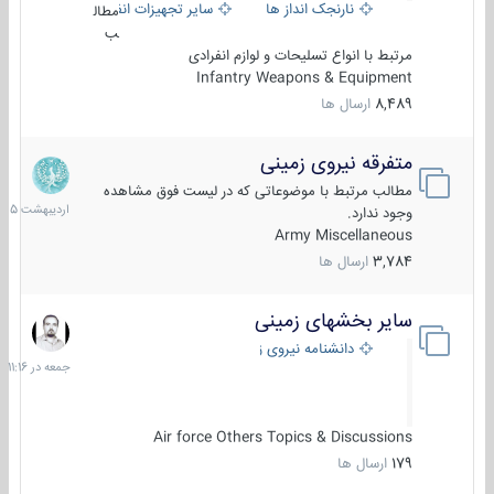
نارنجک انداز ها
سایر تجهیزات انفرادی
مطال
ب
مرتبط با انواع تسلیحات و لوازم انفرادی
Infantry Weapons & Equipment
8,489
ارسال ها
متفرقه نیروی زمینی
27
اردیبهش
مطالب مرتبط با موضوعاتی که در لیست فوق مشاهده
1405
وجود ندارد.
Army Miscellaneous
3,784
ارسال ها
سایر بخشهای زمینی
جمعه
در
دانشنامه نیروی زمینی
11:16
Air force Others Topics & Discussions
179
ارسال ها