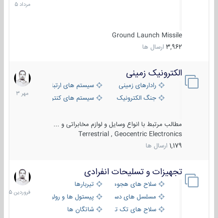
1405
Ground Launch Missile
3,962
ارسال ها
الکترونیک زمینی
1
مهر
رادارهای زمینی
سیستم های ارتباطی و جمع آوری اطلاع
1403
جنگ الکترونیک
سیستم های کنترل آتش و تجهیزات الکتر
مطالب مرتبط با انواع وسایل و لوازم مخابراتی و ...
Terrestrial , Geocentric Electronics
1,179
ارسال ها
تجهیزات و تسلیحات انفرادی
17
فروردین
سلاح های هجومی
تیربارها
1405
مسلسل های دستی
پیستول ها و رولورها
سلاح های تک تیر اندازی
شاتگان ها