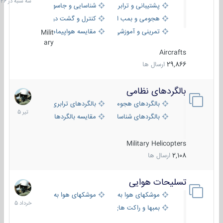
پشتیبانی و ترابری
شناسایی و جاسوسی
18:26
هجومی و بمب افکن
کنترل و گشت دریایی
تمرینی و آموزشی
مقایسه هواپیماها
Milit
ary
Aircrafts
29,866
ارسال ها
بالگردهای نظامی
22
تیر
بالگردهای هجومی
بالگردهای ترابری
1405
بالگردهای شناسایی
مقایسه بالگردها
Military Helicopters
2,108
ارسال ها
تسلیحات هوایی
30
خرداد
موشکهای هوا به هوا
موشکهای هوا به سطح
1405
بمبها و راکت های هوایی