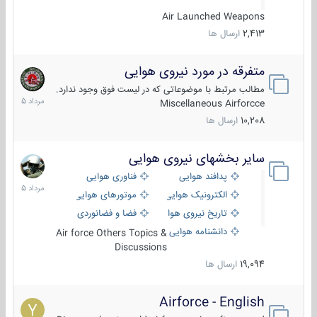
Air Launched Weapons
2,413
ارسال ها
متفرقه در مورد نیروی هوایی
7
مرداد
مطالب مرتبط با موضوعاتی که در لیست فوق وجود ندارد.
1405
Miscellaneous Airforcce
10,208
ارسال ها
سایر بخشهای نیروی هوایی
2
مرداد
پدافند هوایی
فناوری هوایی
1405
الکترونیک هوایی
موتورهای هوایی
تاریخ نیروی هوایی
فضا و فضانوردی
دانشنامه هوایی
Air force Others Topics &
Discussions
19,094
ارسال ها
Airforce - English
15