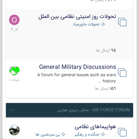
4,637
ارسال ها
تحولات روز امنیتی نظامی بین الملل
21
آذر
تحولات خاورمیانه
1403
95
ارسال ها
General Military Discussions
10
خرداد
A forum for general issues such as wars
1400
history ...
159
ارسال ها
AIR FORCE FORUM - بخش نیروی هوایی
هواپیماهای نظامی
سه
شنبه
جنگنده و رهگیر
بی سرنشین ها
در