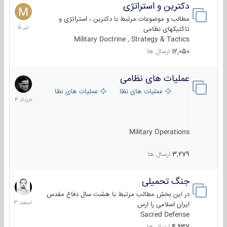
دکترین و استراتژی
27
تیر
مطالب و موضوعات مرتبط با دکترین ، استراتژی و
1405
تاکتیکهای نظامی
Military Doctrine , Strategy & Tactics
12,050
ارسال ها
عملیات های نظامی
5
خرداد
عملیات های نظامی ایران
عملیات های نظامی خارجی
1404
Military Operations
3,279
ارسال ها
جنگ تحمیلی
20
اسفند
در این بخش مطالب مرتبط با هشت سال دفاع مقدس
1403
ایران اسلامی را ارس
Sacred Defense