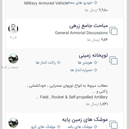
خودرو های محافظت شده
Military Armored Vehicle
9,980
ارسال ها
مباحث جامع زرهی
7
آذر
General Armorial Discussions
1404
984
ارسال ها
توپخانه زمینی
جمعه
در
هویتزر ها
راکت انداز ها
11:08
خمپاره انداز ها
مطالب مربوط به انواع توپهای صحرایی ، خودکششی ،
راکتی و ...
Field , Rocket & Self-propelled Artillery ...
1,841
ارسال ها
موشک های زمین پایه
2
مرداد
موشک های بالستیک
موشک های کروز