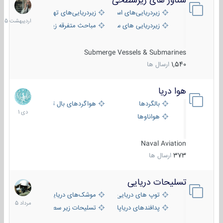
شناور های زیرسطحی
31
اردیبهش
زیردریایی‌های استراتژیک
زیردریایی‌های تهاجمی
1405
زیردریایی های سبک
مباحث متفرقه زیرسطحی
Submerge Vessels & Submarines
1,540
ارسال ها
هوا دریا
12
دی
بالگردها
هواگردهای بال ثابت
1401
هواناوها
Naval Aviation
373
ارسال ها
تسلیحات دریایی
2
مرداد
توپ های دریایی
موشک‌های دریایی
1405
پدافندهای دریاپایه
تسلیحات زیر سطحی