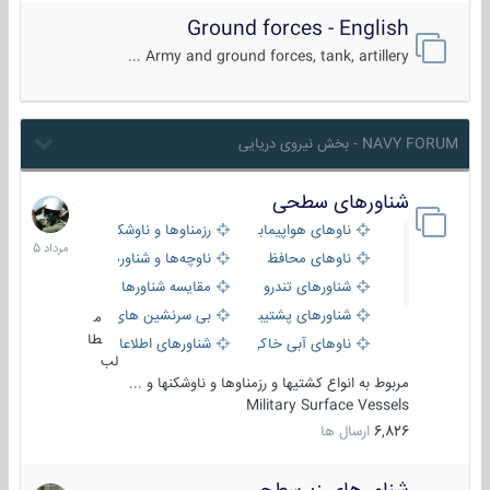
Ground forces - English
Army and ground forces, tank, artillery ...
NAVY FORUM - بخش نیروی دریایی
شناورهای سطحی
2
مرداد
ناوهای هواپیمابر و بالگرد بر
رزمناوها و ناوشکن‌ها
1405
ناوهای محافظ
ناوچه‌ها و شناورهای گشتی
شناورهای تندرو
مقایسه شناورها
شناورهای پشتیبانی
بی سرنشین های دریایی
م
طا
ناوهای آبی خاکی و نیروبر
شناورهای اطلاعاتی و جاسوسی
لب
مربوط به انواع کشتیها و رزمناوها و ناوشکنها و ...
Military Surface Vessels
6,826
ارسال ها