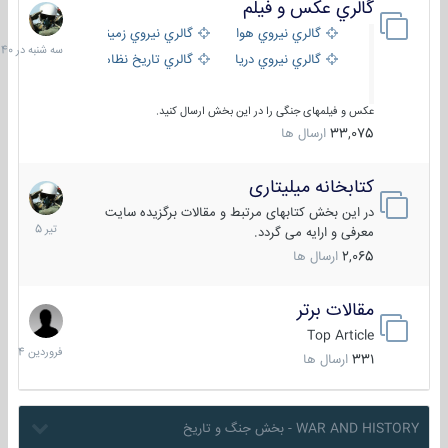
گالري عكس و فيلم
سه
شنبه
گالري نيروي هوايي
گالري نيروي زميني
در
گالري نيروي دريايي
گالري تاریخ نظامی
15:40
عکس و فیلمهای جنگی را در این بخش ارسال کنید.
33,075
ارسال ها
کتابخانه میلیتاری
16
تیر
در این بخش کتابهای مرتبط و مقالات برگزیده سایت
1405
معرفی و ارایه می گردد.
2,065
ارسال ها
مقالات برتر
29
فروردین
Top Article
1404
331
ارسال ها
WAR AND HISTORY - بخش جنگ و تاریخ