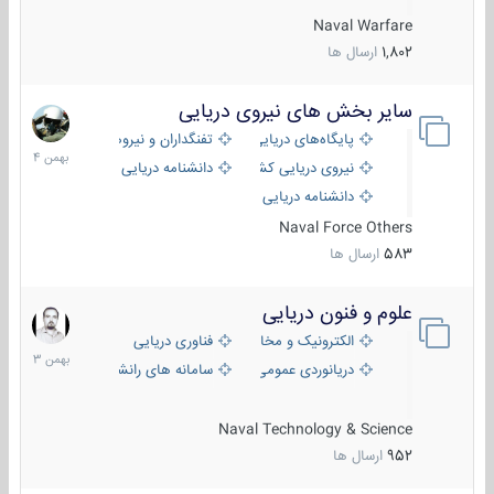
Naval Warfare
1,802
ارسال ها
سایر بخش های نیروی دریایی
22
بهمن
پایگاه‌های دریایی
تفنگداران و نیروهای ویژه‌ی دریایی
1404
نیروی دریایی کشورهای مختلف
دانشنامه دریایی
دانشنامه دریایی کپی
Naval Force Others
583
ارسال ها
علوم و فنون دریایی
6
بهمن
الکترونیک و مخابرات دریایی
فناوری دریایی
1403
دریانوردی عمومی
سامانه های رانشی دریایی
Naval Technology & Science
952
ارسال ها