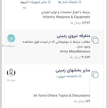
نارنجک انداز ها
سایر تجهیزات انفرادی
مطال
ب
مرتبط با انواع تسلیحات و لوازم انفرادی
Infantry Weapons & Equipment
8,489
ارسال ها
متفرقه نیروی زمینی
27
اردیبهش
مطالب مرتبط با موضوعاتی که در لیست فوق مشاهده
1405
وجود ندارد.
Army Miscellaneous
3,784
ارسال ها
سایر بخشهای زمینی
9
مرداد
دانشنامه نیروی زمینی
1405
Air force Others Topics & Discussions
179
ارسال ها