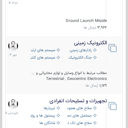
1405
Ground Launch Missile
3,962
ارسال ها
الکترونیک زمینی
1
مهر
رادارهای زمینی
سیستم های ارتباطی و جمع آوری اطلاع
1403
جنگ الکترونیک
سیستم های کنترل آتش و تجهیزات الکتر
مطالب مرتبط با انواع وسایل و لوازم مخابراتی و ...
Terrestrial , Geocentric Electronics
1,179
ارسال ها
تجهیزات و تسلیحات انفرادی
17
فروردین
سلاح های هجومی
تیربارها
1405
مسلسل های دستی
پیستول ها و رولورها
سلاح های تک تیر اندازی
شاتگان ها