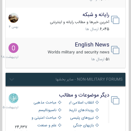
رایانه و شبکه
30
بهمن
آخرین خبرها و مطالب رایانه و اینترنتی
1404
6,045
ارسال ها
English News
10
اردیبهش
Worlds military and security news
1398
51
ارسال ها
NON-MILITARY FORUMS - سایر بخشها
دیگر موضوعات و مطالب
8
اردیبهش
انقلاب اسلامی ایران
مباحث مذهبی
1405
رویدادهای تاریخی و مذهبی
ناسیونالیسم
نیروهای پلیسی
مباحث امنیتی و اطلاعاتی
بازیهای جنگی
علم و صنعت
24,637