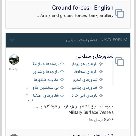
Ground forces - English
Army and ground forces, tank, artillery ...
NAVY FORUM - بخش نیروی دریایی
شناورهای سطحی
2
مرداد
ناوهای هواپیمابر و بالگرد بر
رزمناوها و ناوشکن‌ها
1405
ناوهای محافظ
ناوچه‌ها و شناورهای گشتی
شناورهای تندرو
مقایسه شناورها
شناورهای پشتیبانی
بی سرنشین های دریایی
م
طا
ناوهای آبی خاکی و نیروبر
شناورهای اطلاعاتی و جاسوسی
لب
مربوط به انواع کشتیها و رزمناوها و ناوشکنها و ...
Military Surface Vessels
6,826
ارسال ها