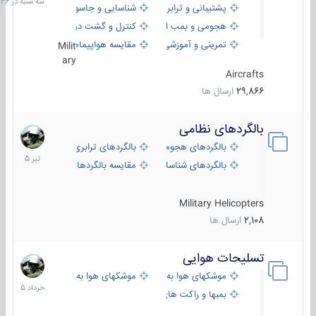
پشتیبانی و ترابری
شناسایی و جاسوسی
18:26
هجومی و بمب افکن
کنترل و گشت دریایی
تمرینی و آموزشی
مقایسه هواپیماها
Milit
ary
Aircrafts
29,866
ارسال ها
بالگردهای نظامی
22
تیر
بالگردهای هجومی
بالگردهای ترابری
1405
بالگردهای شناسایی
مقایسه بالگردها
Military Helicopters
2,108
ارسال ها
تسلیحات هوایی
30
خرداد
موشکهای هوا به هوا
موشکهای هوا به سطح
1405
بمبها و راکت های هوایی