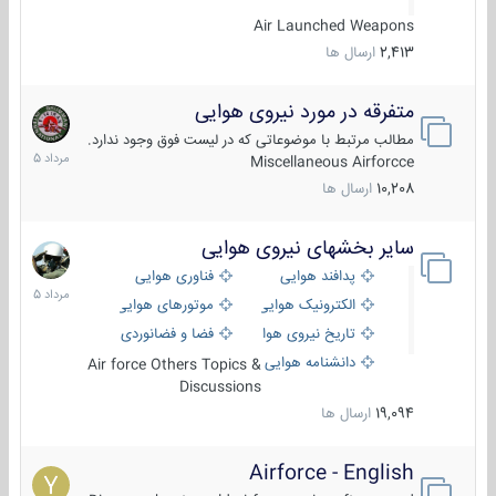
Air Launched Weapons
2,413
ارسال ها
متفرقه در مورد نیروی هوایی
7
مرداد
مطالب مرتبط با موضوعاتی که در لیست فوق وجود ندارد.
1405
Miscellaneous Airforcce
10,208
ارسال ها
سایر بخشهای نیروی هوایی
2
مرداد
پدافند هوایی
فناوری هوایی
1405
الکترونیک هوایی
موتورهای هوایی
تاریخ نیروی هوایی
فضا و فضانوردی
دانشنامه هوایی
Air force Others Topics &
Discussions
19,094
ارسال ها
Airforce - English
15