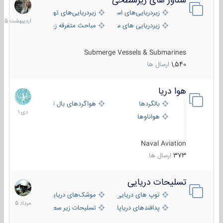
شناور های زیرسطحی
31
اردیبهش
زیردریایی‌های استراتژیک
زیردریایی‌های تهاجمی
1405
زیردریایی های سبک
مباحث متفرقه زیرسطحی
Submerge Vessels & Submarines
1,540
ارسال ها
هوا دریا
12
دی
بالگردها
هواگردهای بال ثابت
1401
هواناوها
Naval Aviation
373
ارسال ها
تسلیحات دریایی
2
مرداد
توپ های دریایی
موشک‌های دریایی
1405
پدافندهای دریاپایه
تسلیحات زیر سطحی