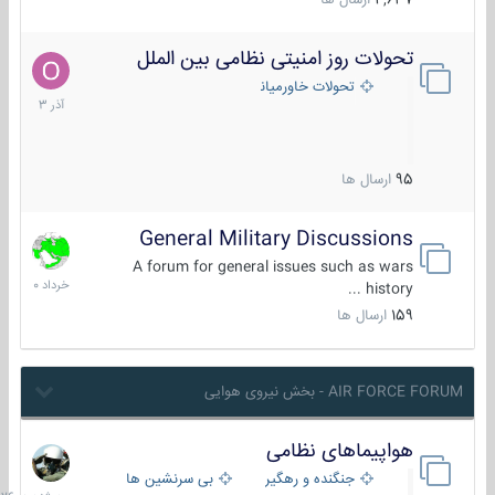
4,637
ارسال ها
تحولات روز امنیتی نظامی بین الملل
21
آذر
تحولات خاورمیانه
1403
95
ارسال ها
General Military Discussions
10
خرداد
A forum for general issues such as wars
1400
history ...
159
ارسال ها
AIR FORCE FORUM - بخش نیروی هوایی
هواپیماهای نظامی
سه
شنبه
جنگنده و رهگیر
بی سرنشین ها
در