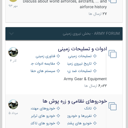
مهر
Discuss about world airforces, aircrafts, ... and
1393
airforce history
27
ارسال ها
ARMY FORUM - بخش نیروی زمینی
ادوات و تسلیحات زمینی
21
آذر
تسلیحات زمینی
فناوری زمینی
1404
تاریخ نیروی زمینی
مقایسه ادوات جنگی
تسلیحات ضد زره
سیستم های حفاظت فعال
Army Gear & Equipment
6,022
ارسال ها
خودروهای نظامی و زره پوش ها
2
مرداد
تانک
خودروهای مهندسی
1405
نفربرها و خودروی های رزمی پیاده نظام
خودرو های ترابری نظامی
خودرو های پشتیبانی آتش ، شناسایی و ضد تانک
خودرو های تاکتیکی نظامی