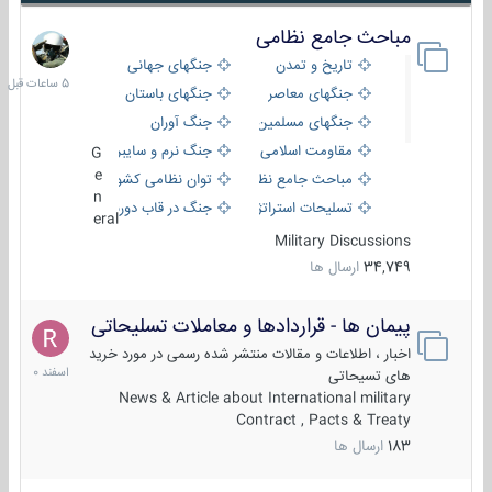
مباحث جامع نظامی
5
ساعات
تاریخ و تمدن
جنگهای جهانی
قبل
جنگهای معاصر
جنگهای باستان
جنگهای مسلمین
جنگ آوران
مقاومت اسلامی
جنگ نرم و سایبری
G
e
مباحث جامع نظامی
توان نظامی کشورها
n
تسلیحات استراتژیک
جنگ در قاب دوربین
eral
Military Discussions
34,749
ارسال ها
پیمان ها - قراردادها و معاملات تسلیحاتی
7
اسفند
اخبار ، اطلاعات و مقالات منتشر شده رسمی در مورد خرید
1400
های تسیحاتی
News & Article about International military
Contract , Pacts & Treaty
183
ارسال ها