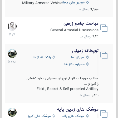
خودرو های محافظت شده
Military Armored Vehicle
9,980
ارسال ها
مباحث جامع زرهی
7
آذر
General Armorial Discussions
1404
984
ارسال ها
توپخانه زمینی
9
مرداد
هویتزر ها
راکت انداز ها
1405
خمپاره انداز ها
مطالب مربوط به انواع توپهای صحرایی ، خودکششی ،
راکتی و ...
Field , Rocket & Self-propelled Artillery ...
1,841
ارسال ها
موشک های زمین پایه
2
مرداد
موشک های بالستیک
موشک های کروز