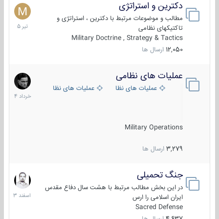
دکترین و استراتژی
27
تیر
مطالب و موضوعات مرتبط با دکترین ، استراتژی و
1405
تاکتیکهای نظامی
Military Doctrine , Strategy & Tactics
12,050
ارسال ها
عملیات های نظامی
5
خرداد
عملیات های نظامی ایران
عملیات های نظامی خارجی
1404
Military Operations
3,279
ارسال ها
جنگ تحمیلی
20
اسفند
در این بخش مطالب مرتبط با هشت سال دفاع مقدس
1403
ایران اسلامی را ارس
Sacred Defense