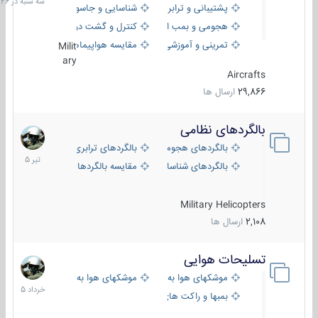
پشتیبانی و ترابری
شناسایی و جاسوسی
18:26
هجومی و بمب افکن
کنترل و گشت دریایی
تمرینی و آموزشی
مقایسه هواپیماها
Milit
ary
Aircrafts
29,866
ارسال ها
بالگردهای نظامی
22
تیر
بالگردهای هجومی
بالگردهای ترابری
1405
بالگردهای شناسایی
مقایسه بالگردها
Military Helicopters
2,108
ارسال ها
تسلیحات هوایی
30
خرداد
موشکهای هوا به هوا
موشکهای هوا به سطح
1405
بمبها و راکت های هوایی