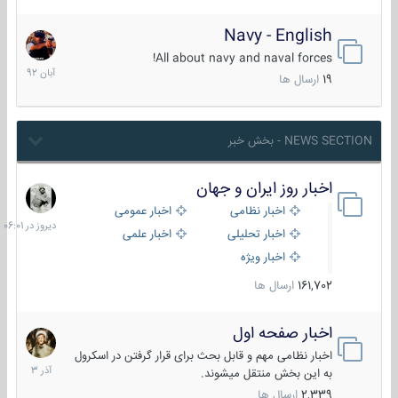
Navy - English
22
آبان
All about navy and naval forces!
1392
19
ارسال ها
NEWS SECTION - بخش خبر
اخبار روز ایران و جهان
دیروز
در
اخبار نظامی
اخبار عمومی
06:01
اخبار تحلیلی
اخبار علمی
اخبار ویژه
161,702
ارسال ها
اخبار صفحه اول
7
آذر
اخبار نظامی مهم و قابل بحث برای قرار گرفتن در اسکرول
1403
به این بخش منتقل میشوند.
2,339
ارسال ها