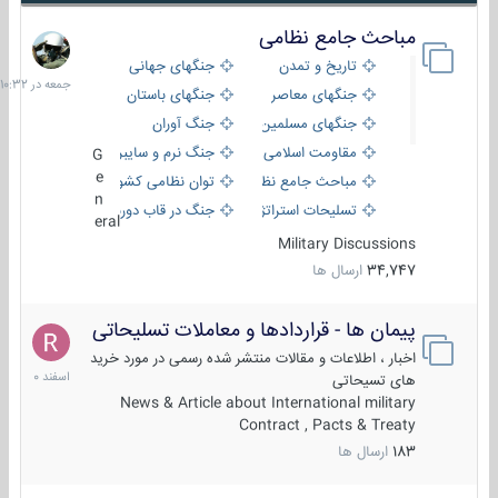
مباحث جامع نظامی
جمعه
در
تاریخ و تمدن
جنگهای جهانی
10:32
جنگهای معاصر
جنگهای باستان
جنگهای مسلمین
جنگ آوران
مقاومت اسلامی
جنگ نرم و سایبری
G
e
مباحث جامع نظامی
توان نظامی کشورها
n
تسلیحات استراتژیک
جنگ در قاب دوربین
eral
Military Discussions
34,747
ارسال ها
پیمان ها - قراردادها و معاملات تسلیحاتی
7
اسفند
اخبار ، اطلاعات و مقالات منتشر شده رسمی در مورد خرید
1400
های تسیحاتی
News & Article about International military
Contract , Pacts & Treaty
183
ارسال ها