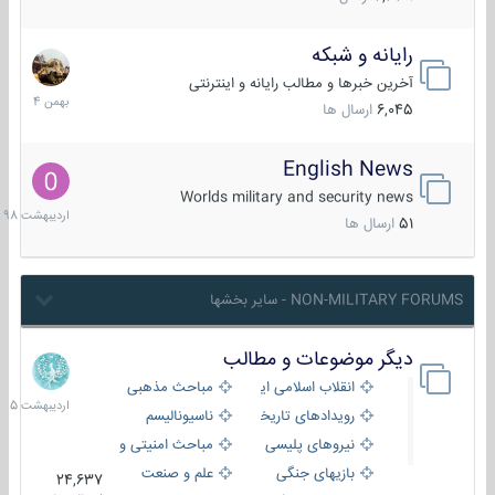
رایانه و شبکه
30
بهمن
آخرین خبرها و مطالب رایانه و اینترنتی
1404
6,045
ارسال ها
English News
10
اردیبهش
Worlds military and security news
1398
51
ارسال ها
NON-MILITARY FORUMS - سایر بخشها
دیگر موضوعات و مطالب
8
اردیبهش
انقلاب اسلامی ایران
مباحث مذهبی
1405
رویدادهای تاریخی و مذهبی
ناسیونالیسم
نیروهای پلیسی
مباحث امنیتی و اطلاعاتی
بازیهای جنگی
علم و صنعت
24,637