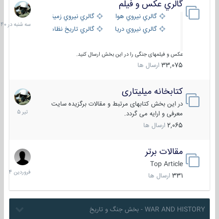
گالري عكس و فيلم
سه
شنبه
گالري نيروي هوايي
گالري نيروي زميني
در
گالري نيروي دريايي
گالري تاریخ نظامی
15:40
عکس و فیلمهای جنگی را در این بخش ارسال کنید.
33,075
ارسال ها
کتابخانه میلیتاری
16
تیر
در این بخش کتابهای مرتبط و مقالات برگزیده سایت
1405
معرفی و ارایه می گردد.
2,065
ارسال ها
مقالات برتر
29
فروردین
Top Article
1404
331
ارسال ها
WAR AND HISTORY - بخش جنگ و تاریخ