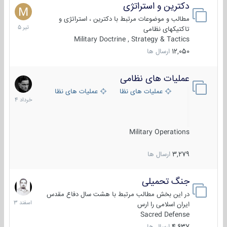
دکترین و استراتژی
27
تیر
مطالب و موضوعات مرتبط با دکترین ، استراتژی و
1405
تاکتیکهای نظامی
Military Doctrine , Strategy & Tactics
12,050
ارسال ها
عملیات های نظامی
5
خرداد
عملیات های نظامی ایران
عملیات های نظامی خارجی
1404
Military Operations
3,279
ارسال ها
جنگ تحمیلی
20
اسفند
در این بخش مطالب مرتبط با هشت سال دفاع مقدس
1403
ایران اسلامی را ارس
Sacred Defense