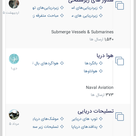
شناور های زیرسطحی
31
اردیبهش
زیردریایی‌های استراتژیک
زیردریایی‌های تهاجمی
1405
زیردریایی های سبک
مباحث متفرقه زیرسطحی
Submerge Vessels & Submarines
1,540
ارسال ها
هوا دریا
12
دی
بالگردها
هواگردهای بال ثابت
1401
هواناوها
Naval Aviation
373
ارسال ها
تسلیحات دریایی
2
مرداد
توپ های دریایی
موشک‌های دریایی
1405
پدافندهای دریاپایه
تسلیحات زیر سطحی