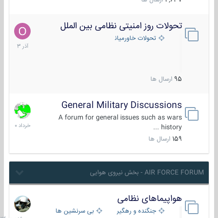
4,637
ارسال ها
تحولات روز امنیتی نظامی بین الملل
21
آذر
تحولات خاورمیانه
1403
95
ارسال ها
General Military Discussions
10
خرداد
A forum for general issues such as wars
1400
history ...
159
ارسال ها
AIR FORCE FORUM - بخش نیروی هوایی
هواپیماهای نظامی
سه
شنبه
جنگنده و رهگیر
بی سرنشین ها
در