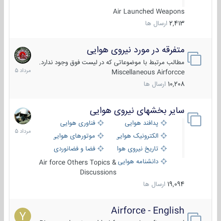
Air Launched Weapons
2,413
ارسال ها
متفرقه در مورد نیروی هوایی
7
مرداد
مطالب مرتبط با موضوعاتی که در لیست فوق وجود ندارد.
1405
Miscellaneous Airforcce
10,208
ارسال ها
سایر بخشهای نیروی هوایی
2
مرداد
پدافند هوایی
فناوری هوایی
1405
الکترونیک هوایی
موتورهای هوایی
تاریخ نیروی هوایی
فضا و فضانوردی
دانشنامه هوایی
Air force Others Topics &
Discussions
19,094
ارسال ها
Airforce - English
15