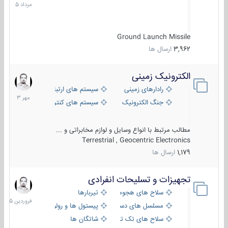
1405
Ground Launch Missile
3,962
ارسال ها
الکترونیک زمینی
1
مهر
رادارهای زمینی
سیستم های ارتباطی و جمع آوری اطلاع
1403
جنگ الکترونیک
سیستم های کنترل آتش و تجهیزات الکتر
مطالب مرتبط با انواع وسایل و لوازم مخابراتی و ...
Terrestrial , Geocentric Electronics
1,179
ارسال ها
تجهیزات و تسلیحات انفرادی
17
فروردین
سلاح های هجومی
تیربارها
1405
مسلسل های دستی
پیستول ها و رولورها
سلاح های تک تیر اندازی
شاتگان ها