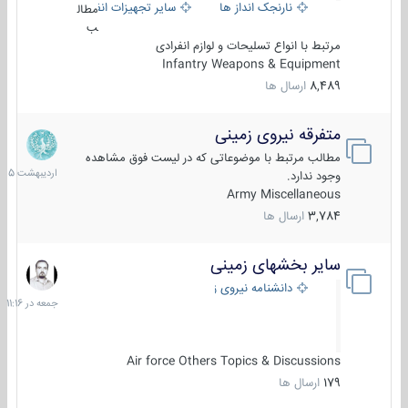
نارنجک انداز ها
سایر تجهیزات انفرادی
مطال
ب
مرتبط با انواع تسلیحات و لوازم انفرادی
Infantry Weapons & Equipment
8,489
ارسال ها
متفرقه نیروی زمینی
27
اردیبهش
مطالب مرتبط با موضوعاتی که در لیست فوق مشاهده
1405
وجود ندارد.
Army Miscellaneous
3,784
ارسال ها
سایر بخشهای زمینی
جمعه
در
دانشنامه نیروی زمینی
11:16
Air force Others Topics & Discussions
179
ارسال ها