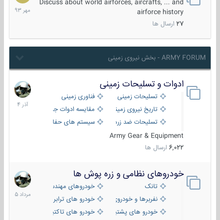
مهر
Discuss about world airforces, aircrafts, ... and
1393
airforce history
27
ارسال ها
ARMY FORUM - بخش نیروی زمینی
ادوات و تسلیحات زمینی
21
آذر
تسلیحات زمینی
فناوری زمینی
1404
تاریخ نیروی زمینی
مقایسه ادوات جنگی
تسلیحات ضد زره
سیستم های حفاظت فعال
Army Gear & Equipment
6,022
ارسال ها
خودروهای نظامی و زره پوش ها
2
مرداد
تانک
خودروهای مهندسی
1405
نفربرها و خودروی های رزمی پیاده نظام
خودرو های ترابری نظامی
خودرو های پشتیبانی آتش ، شناسایی و ضد تانک
خودرو های تاکتیکی نظامی