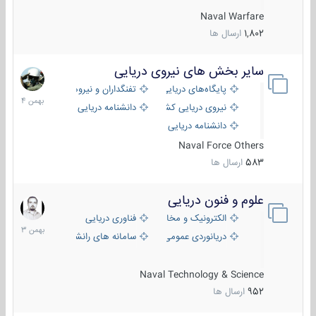
Naval Warfare
1,802
ارسال ها
سایر بخش های نیروی دریایی
22
بهمن
پایگاه‌های دریایی
تفنگداران و نیروهای ویژه‌ی دریایی
1404
نیروی دریایی کشورهای مختلف
دانشنامه دریایی
دانشنامه دریایی کپی
Naval Force Others
583
ارسال ها
علوم و فنون دریایی
6
بهمن
الکترونیک و مخابرات دریایی
فناوری دریایی
1403
دریانوردی عمومی
سامانه های رانشی دریایی
Naval Technology & Science
952
ارسال ها