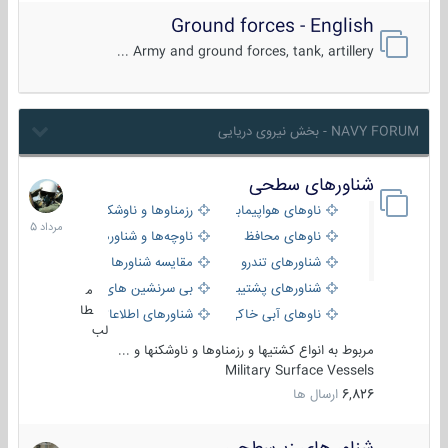
Ground forces - English
Army and ground forces, tank, artillery ...
NAVY FORUM - بخش نیروی دریایی
شناورهای سطحی
2
مرداد
ناوهای هواپیمابر و بالگرد بر
رزمناوها و ناوشکن‌ها
1405
ناوهای محافظ
ناوچه‌ها و شناورهای گشتی
شناورهای تندرو
مقایسه شناورها
شناورهای پشتیبانی
بی سرنشین های دریایی
م
طا
ناوهای آبی خاکی و نیروبر
شناورهای اطلاعاتی و جاسوسی
لب
مربوط به انواع کشتیها و رزمناوها و ناوشکنها و ...
Military Surface Vessels
6,826
ارسال ها