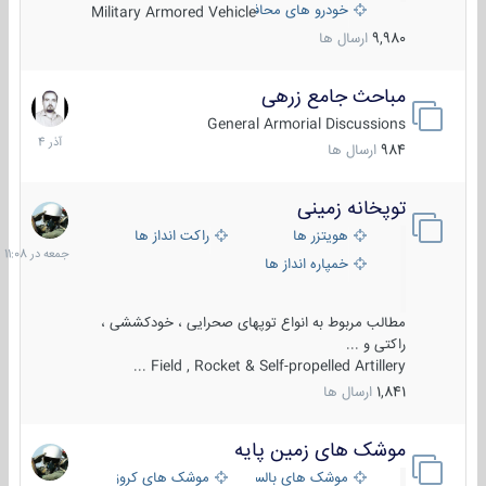
خودرو های محافظت شده
Military Armored Vehicle
9,980
ارسال ها
مباحث جامع زرهی
7
آذر
General Armorial Discussions
1404
984
ارسال ها
توپخانه زمینی
جمعه
در
هویتزر ها
راکت انداز ها
11:08
خمپاره انداز ها
مطالب مربوط به انواع توپهای صحرایی ، خودکششی ،
راکتی و ...
Field , Rocket & Self-propelled Artillery ...
1,841
ارسال ها
موشک های زمین پایه
2
مرداد
موشک های بالستیک
موشک های کروز