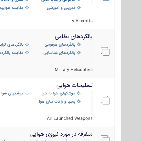
تمرینی و آموزشی
مقایسه هواپیم
y Aircrafts
بالگردهای نظامی
بالگردهای هجومی
بالگردهای تراب
بالگردهای شناسایی
مقایسه بالگرده
Military Helicopters
تسلیحات هوایی
موشکهای هوا به هوا
موشکهای هوا 
بمبها و راکت های هوایی
Air Launched Weapons
متفرقه در مورد نیروی هوایی