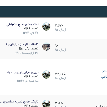
اعلام برخوردهاي انضباطي
3,670
توسط
MR9
ارسال ها
22 دی 1403
گاهنامه نآورد ( میلیتاری )…
90
توسط
EshqAli
ارسال ها
30 اردیبهشت 1401
يني
نیروی هوایی ایران( به یاد …
33,075
توسط
MR9
ظامی
ارسال ها
سه شنبه در 15:40
تاپیک جامع نشریه میلیتاری …
2,065
توسط
MR9
 و ارایه