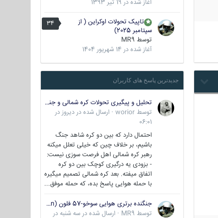
آغاز شده در
19 تیر 1393
تاپیک تحولات اوکراین ( از
34
سپتامبر 2025)
توسط
MR9
آغاز شده در
14 شهریور 1404
جدیدترین پاسخ های کاربران
تحلیل و پیگیری تحولات کره شمالی و جنوبی
توسط
worior
·
ارسال شده در
دیروز در
06:01
احتمال دارد که بین دو کره شاهد جنگ
باشیم، بر خلاف چین که خیلی تعلل میکنه
رهبر کره شمالی اهل فرصت سوزی نیست:
- بزودی یه درگیری کوچک بین دو کره
اتفاق میفته. بعد کره شمالی تصمیم میگیره
با حمله هوایی پاسخ بده، که حمله موفق...
جنگنده برتری هوایی سوخو-57 فلون (Su-57/Felon)
توسط
MR9
·
ارسال شده در
سه شنبه در