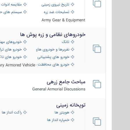
تاریخ نیروی زمینی
مقایسه ادوات 
تسلیحات ضد زره
سیستم های حف
Army Gear & Equipment
خودروهای نظامی و زره پوش ها
تانک
خودروهای مهن
نفربرها و خودروی های رزمی پیاده نظام
خودرو های ترا
خودرو های پشتیبانی آتش ، شناسایی و ضد ت
خودرو های تاک
خودرو های محافظت شده
tary Armored Vehicle
مباحث جامع زرهی
General Armorial Discussions
توپخانه زمینی
هویتزر ها
راکت انداز ها
خمپاره انداز ها