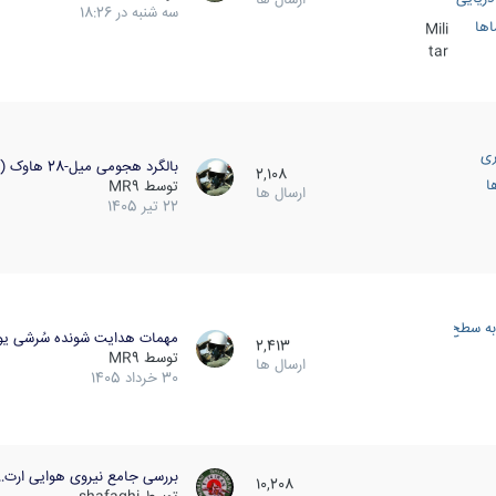
سه شنبه در 18:26
اها
Mili
tar
ری
بالگرد هجومی میل-28 هاوک (…
2,108
ا
توسط
MR9
ارسال ها
22 تیر 1405
به سطح
مهمات هدایت شونده سُرشی یو
2,413
توسط
MR9
ارسال ها
30 خرداد 1405
بررسی جامع نیروی هوایی ارت…
10,208