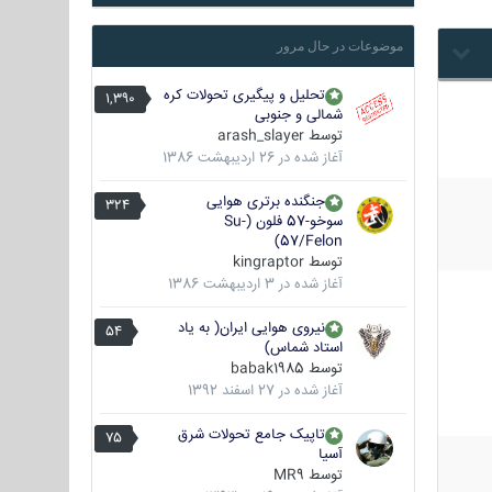
موضوعات در حال مرور
تحلیل و پیگیری تحولات کره
1,390
شمالی و جنوبی
توسط
arash_slayer
آغاز شده در
26 اردیبهشت 1386
جنگنده برتری هوایی
324
سوخو-57 فلون (Su-
57/Felon)
توسط
kingraptor
آغاز شده در
3 اردیبهشت 1386
نیروی هوایی ایران( به یاد
54
استاد شماس)
توسط
babak1985
آغاز شده در
27 اسفند 1392
تاپیک جامع تحولات شرق
75
آسیا
توسط
MR9