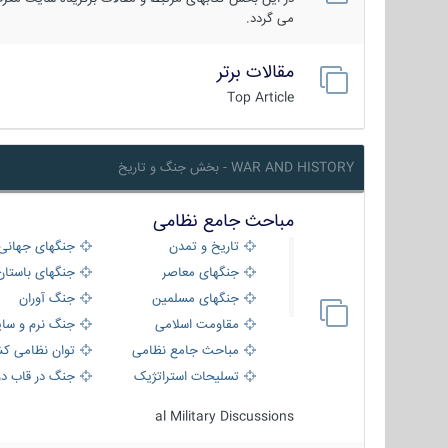
می گردد.
مقالات برتر
Top Article
WAR AND HISTORY - بخش جنگ و تاریخ
مباحث جامع نظامی
تاریخ و تمدن
جنگهای جهانی
جنگهای معاصر
جنگهای باستان
جنگهای مسلمین
جنگ آوران
مقاومت اسلامی
جنگ نرم و سای
مباحث جامع نظامی
توان نظامی کش
تسلیحات استراتژیک
جنگ در قاب دو
al Military Discussions