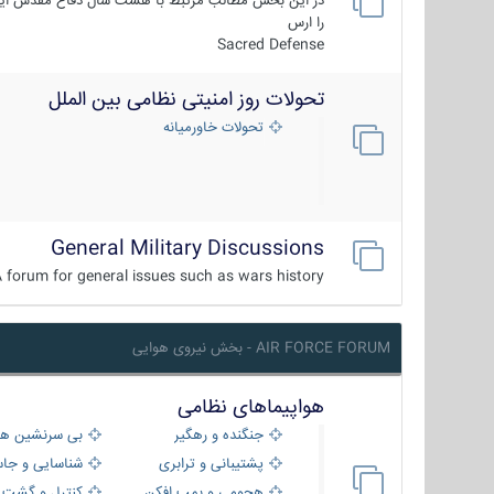
در این بخش مطالب مرتبط با هشت سال دفاع مقدس ایر
را ارس
Sacred Defense
تحولات روز امنیتی نظامی بین الملل
تحولات خاورمیانه
General Military Discussions
 forum for general issues such as wars history ...
AIR FORCE FORUM - بخش نیروی هوایی
هواپیماهای نظامی
جنگنده و رهگیر
بی سرنشین ها
پشتیبانی و ترابری
شناسایی و جا
هجومی و بمب افکن
کنترل و گشت د