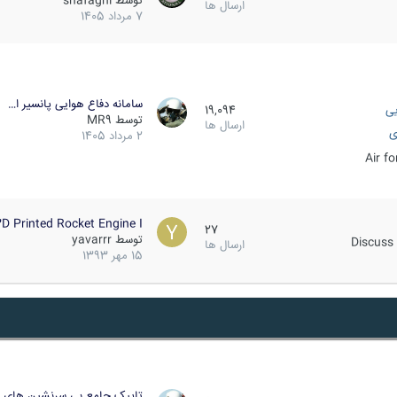
توسط
shafaghi
ارسال ها
7 مرداد 1405
سامانه دفاع هوایی پانسیر ا…
یی
19,094
توسط
MR9
ارسال ها
ی
2 مرداد 1405
Air f
D Printed Rocket Engine I…
27
توسط
yavarrr
Discuss 
ارسال ها
15 مهر 1393
تاپیک جامع بی سرنشین های ز