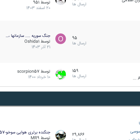
ان اسلامی
توسط
951
ارسال ها
20 اسفند 1403
جنگ سوریه .... سازمانها ،…
95
توسط
Oshida1
ارسال ها
21 آذر 1403
159
توسط
scorpion57
ارسال ها
10 خرداد 1400
A
سوسی
جنگنده برتری هوایی سوخو-57…
29,866
توسط
MR9
ریایی
ارسال ها