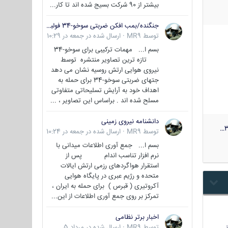
بیشتر از 90 شرکت بسیج شده اند تا کار...
جنگنده/بمب افکن ضربتی سوخو-34 فولبک ( Sukhoi Su-34/Fullback)
توسط
MR9
·
ارسال شده در
جمعه در 10:29
بسم ا... مهمات ترکیبی برای سوخو-34
تازه ترین تصاویر منتشره توسط
نیروی هوایی ارتش روسیه نشان می دهد
جتهای ضربتی سوخو-34 برای حمله به
اهداف خود به آرایش تسلیحاتی متفاوتی
مسلح شده اند . براساس این تصاویر ، ...
دانشنامه نیروی زمینی
3
توسط
MR9
·
ارسال شده در
جمعه در 10:24
بسم ا... جمع آوری اطلاعات میدانی با
نرم افزار تناسب اندام پس از
استقرار هواگردهای رزمی ارتش ایالات
متحده و رژیم عبری در پایگاه هوایی
آکروتیری ( قبرس ) برای حمله به ایران ،
تمرکز بر روی جمع آوری اطلاعات از این...
اخبار برتر نظامی
…
توسط
MR9
·
ارسال شده در
مرداد 5