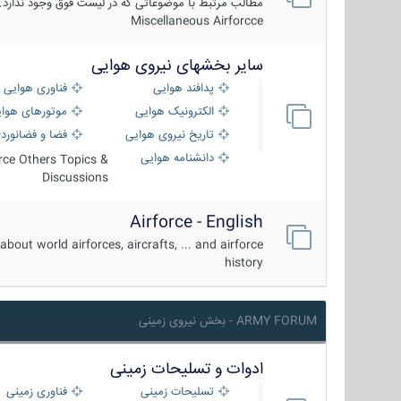
مطالب مرتبط با موضوعاتی که در لیست فوق وجود ندارد.
Miscellaneous Airforcce
سایر بخشهای نیروی هوایی
پدافند هوایی
فناوری هوایی
الکترونیک هوایی
موتورهای هوا
تاریخ نیروی هوایی
فضا و فضانورد
دانشنامه هوایی
orce Others Topics &
Discussions
Airforce - English
about world airforces, aircrafts, ... and airforce
history
ARMY FORUM - بخش نیروی زمینی
ادوات و تسلیحات زمینی
تسلیحات زمینی
فناوری زمینی