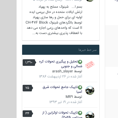
بسم ا... شینوک مسلح به پهپاد
ارتش ایالات متحده در حال بررسی ایده
اولیه ای برای حمل و رها سازی پهپاد
توسط بالگردهای شینوک CH-47F Block
II است که واحدهای رزمی اجازه می دهد
با انعطاف پذیری بیشتری دست به...
سر خط خبرها
تحلیل و پیگیری تحولات کره
1,390
شمالی و جنوبی
توسط
arash_slayer
آغاز شده در
26 اردیبهشت 1386
تاپیک جامع تحولات شرق
75
آسیا
توسط
MR9
آغاز شده در
19 تیر 1393
تاپیک تحولات اوکراین ( از
34
سپتامبر 2025)