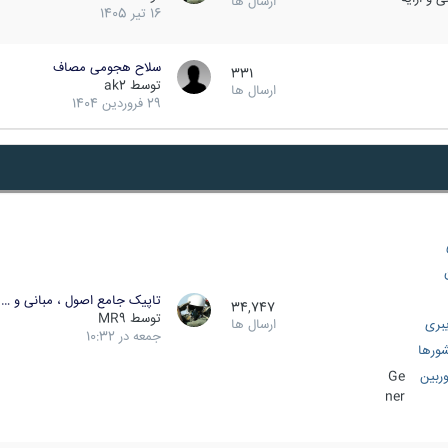
ارسال ها
16 تیر 1405
سلاح هجومی مصاف
331
توسط
ak2
ارسال ها
29 فروردین 1404
تاپیک جامع اصول ، مبانی و …
34,747
توسط
MR9
بری
ارسال ها
جمعه در 10:32
ورها
ربین
Ge
ner