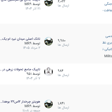
6,022
جنگی
توسط
MR9
ارسال ها
21 آذر 1404
اظت فعال
دسی
تانک اصلی میدان نبرد ام-یک…
9,980
بری نظامی
توسط
MR9
ارسال ها
2 مرداد 1405
انک
تیکی نظامی
Mili
تاپیک جامع تحولات زرهی در …
984
توسط
951
ارسال ها
7 آذر 1404
هویتزر چرخدار 2اس22 بوهدا…
1,841
توسط
MR9
ارسال ها
جمعه در 11:08