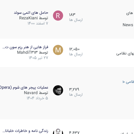
حامل های اتمی سوئد
 های
183
توسط
RezaKiani
ارسال ها
7 اسفند 1400
News &
فراز هایی از هنر رزم سون ت…
12,050
توسط
MahdiT313
کهای نظامی
ارسال ها
27 تیر 1405
ظامی خارجی
عملیات پیجر های شوم (Opera…
3,279
توسط
Navard
ارسال ها
5 خرداد 1404
زندگی نامه و خاطرات خلبانا…
4,637