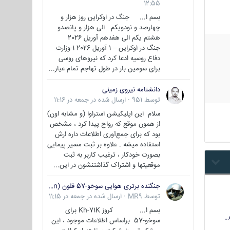
12:55
بسم ا... جنگ در اوکراین روز هزار و
چهارصد و نودویکم الی هزار و پانصدو
هشتم یکم الی هفدهم آوریل 2026
جنگ در اوکراین – 1 آوریل 2026 1-وزارت
دفاع روسیه ادعا کرد که نیروهای روسی
برای سومین بار در طول تهاجم تمام عیار...
دانشنامه نیروی زمینی
توسط
951
·
ارسال شده در
جمعه در 11:16
سلام این اپلیکیشن استراوا (و مشابه اون)
از همون موقع که رواج پیدا کرد ، مشخص
بود که برای جمع‌آوری اطلاعات داره ارش
استفاده میشه . علاوه بر ثبت مسیر پیمایی
بصورت خودکار ، ترغیب کاربر به ثبت
موقعیتها و اشتراک‌ گذاشتنشون در این...
جنگنده برتری هوایی سوخو-57 فلون (Su-57/Felon)
توسط
MR9
·
ارسال شده در
جمعه در 11:15
بسم ا... کروز Kh-71K برای
سوخو-57 براساس اطلاعات موجود ، این