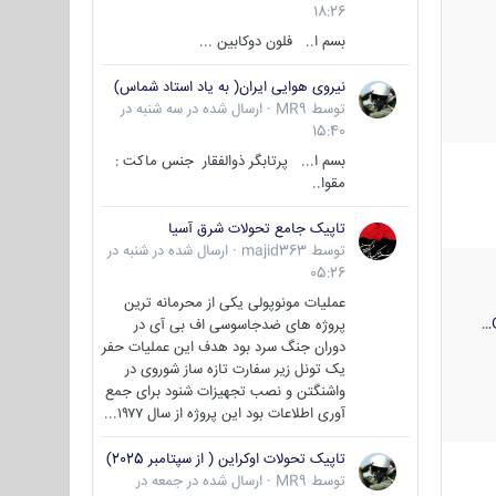
18:26
بسم ا.. فلون دوکابین ...
نیروی هوایی ایران( به یاد استاد شماس)
توسط
MR9
·
ارسال شده در
سه شنبه در
15:40
بسم ا... پرتابگر ذوالفقار جنس ماکت :
مقوا..
تاپیک جامع تحولات شرق آسیا
توسط
majid363
·
ارسال شده در
شنبه در
05:26
عملیات مونوپولی یکی از محرمانه ترین
پروژه های ضدجاسوسی اف بی آی در
دوران جنگ سرد بود هدف این عملیات حفر
یک تونل زیر سفارت تازه ساز شوروی در
واشنگتن و نصب تجهیزات شنود برای جمع
آوری اطلاعات بود این پروژه از سال ۱۹۷۷...
تاپیک تحولات اوکراین ( از سپتامبر 2025)
توسط
MR9
·
ارسال شده در
جمعه در