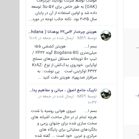
موشک توسط شرکت یونایتد ایرکرافت
(OAK) به طور خاص برای Su-57 توسعه
داده شد و اولین استفاده از آن در پایان
سال 2025 بود. نکته جالب توجه در مورد...
هویتزر چرخدار 2اس22 بوهدانا ( wheeled howitzer 2S22 Bohdana )
توسط
MR9
·
ارسال شده در
جمعه در 11:08
بسم ا... هویتزر کششی ۱۵۵
میلی‌متری Bogdana-BG گونه 2P22 /
تیپ ۵۰ توپخانه مستقل نیروهای مسلح
اوکراین خودروی یدک‌کش از نوع KrAZ-
6322 اوکراینی است پی نوشت : به
سرافزار ضدپهپاد هویتزر دقت کنید ...
تاپیک جامع اصول ، مبانی و مفاهیم پدافند غیر عامل
…
توسط
MR9
·
ارسال شده در
جمعه در
10:32
بسم ا... نیروی هوایی روسیه با شدت
هرچه تمام تر در حال ساخت آشیانه های
سخت سازی شده برای جتهای رزمی و
بالگردهای عملیاتی برای پایگاه های
مرکزی و غربی خود است ... گفته شده