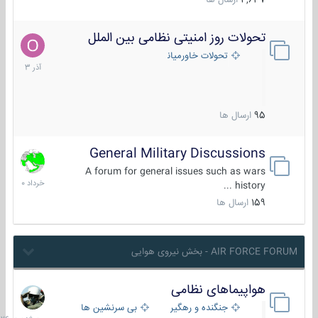
4,637
ارسال ها
تحولات روز امنیتی نظامی بین الملل
21
آذر
تحولات خاورمیانه
1403
95
ارسال ها
General Military Discussions
10
خرداد
A forum for general issues such as wars
1400
history ...
159
ارسال ها
AIR FORCE FORUM - بخش نیروی هوایی
هواپیماهای نظامی
سه
شنبه
جنگنده و رهگیر
بی سرنشین ها
در