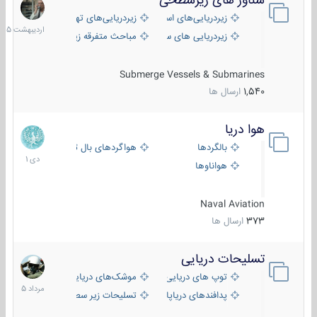
شناور های زیرسطحی
31
اردیبهش
زیردریایی‌های استراتژیک
زیردریایی‌های تهاجمی
1405
زیردریایی های سبک
مباحث متفرقه زیرسطحی
Submerge Vessels & Submarines
1,540
ارسال ها
هوا دریا
12
دی
بالگردها
هواگردهای بال ثابت
1401
هواناوها
Naval Aviation
373
ارسال ها
تسلیحات دریایی
2
مرداد
توپ های دریایی
موشک‌های دریایی
1405
پدافندهای دریاپایه
تسلیحات زیر سطحی