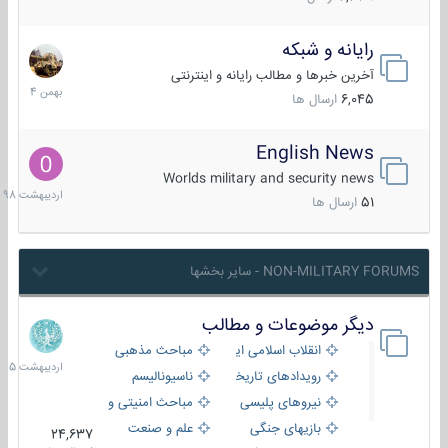
رایانه و شبکه
30
بهمن
آخرین خبرها و مطالب رایانه و اینترنتی
1404
6,045
ارسال ها
English News
10
اردیبهش
Worlds military and security news
1398
51
ارسال ها
NON-MILITARY FORUMS - سایر بخشها
دیگر موضوعات و مطالب
8
اردیبهش
انقلاب اسلامی ایران
مباحث مذهبی
1405
رویدادهای تاریخی و مذهبی
ناسیونالیسم
نیروهای پلیسی
مباحث امنیتی و اطلاعاتی
بازیهای جنگی
علم و صنعت
24,637