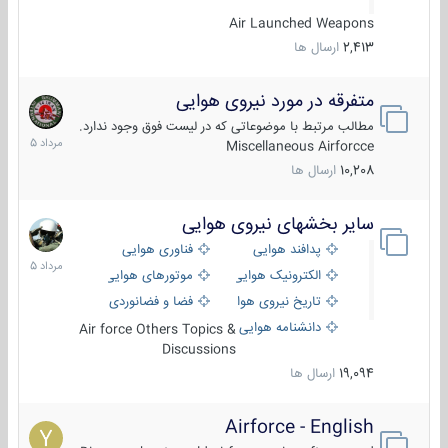
Air Launched Weapons
2,413
ارسال ها
متفرقه در مورد نیروی هوایی
7
مرداد
مطالب مرتبط با موضوعاتی که در لیست فوق وجود ندارد.
1405
Miscellaneous Airforcce
10,208
ارسال ها
سایر بخشهای نیروی هوایی
2
مرداد
پدافند هوایی
فناوری هوایی
1405
الکترونیک هوایی
موتورهای هوایی
تاریخ نیروی هوایی
فضا و فضانوردی
دانشنامه هوایی
Air force Others Topics &
Discussions
19,094
ارسال ها
Airforce - English
15