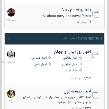
Navy - English
22
آبان
All about navy and naval forces!
1392
19
ارسال ها
NEWS SECTION - بخش خبر
اخبار روز ایران و جهان
دیروز
در
اخبار نظامی
اخبار عمومی
06:01
اخبار تحلیلی
اخبار علمی
اخبار ویژه
161,702
ارسال ها
اخبار صفحه اول
7
آذر
اخبار نظامی مهم و قابل بحث برای قرار گرفتن در اسکرول
1403
به این بخش منتقل میشوند.
2,339
ارسال ها