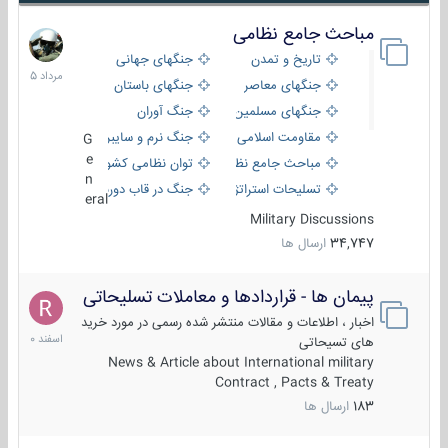
مباحث جامع نظامی
9
مرداد
تاریخ و تمدن
جنگهای جهانی
1405
جنگهای معاصر
جنگهای باستان
جنگهای مسلمین
جنگ آوران
مقاومت اسلامی
جنگ نرم و سایبری
G
e
مباحث جامع نظامی
توان نظامی کشورها
n
تسلیحات استراتژیک
جنگ در قاب دوربین
eral
Military Discussions
34,747
ارسال ها
پیمان ها - قراردادها و معاملات تسلیحاتی
7
اسفند
اخبار ، اطلاعات و مقالات منتشر شده رسمی در مورد خرید
1400
های تسیحاتی
News & Article about International military
Contract , Pacts & Treaty
183
ارسال ها