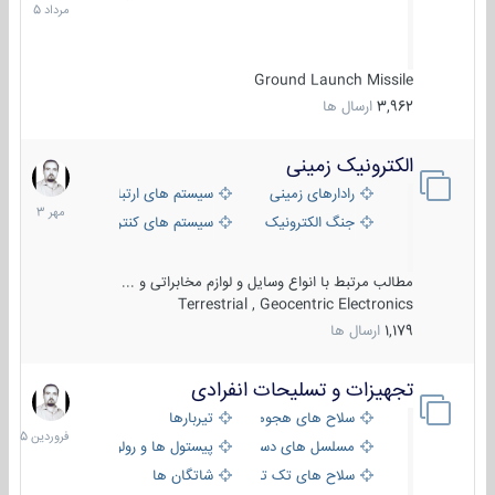
1405
Ground Launch Missile
3,962
ارسال ها
الکترونیک زمینی
1
مهر
رادارهای زمینی
سیستم های ارتباطی و جمع آوری اطلاع
1403
جنگ الکترونیک
سیستم های کنترل آتش و تجهیزات الکتر
مطالب مرتبط با انواع وسایل و لوازم مخابراتی و ...
Terrestrial , Geocentric Electronics
1,179
ارسال ها
تجهیزات و تسلیحات انفرادی
17
فروردین
سلاح های هجومی
تیربارها
1405
مسلسل های دستی
پیستول ها و رولورها
سلاح های تک تیر اندازی
شاتگان ها