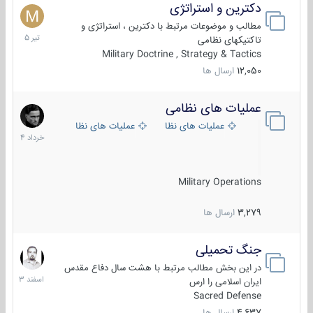
دکترین و استراتژی
27
تیر
مطالب و موضوعات مرتبط با دکترین ، استراتژی و
1405
تاکتیکهای نظامی
Military Doctrine , Strategy & Tactics
12,050
ارسال ها
عملیات های نظامی
5
خرداد
عملیات های نظامی ایران
عملیات های نظامی خارجی
1404
Military Operations
3,279
ارسال ها
جنگ تحمیلی
20
اسفند
در این بخش مطالب مرتبط با هشت سال دفاع مقدس
1403
ایران اسلامی را ارس
Sacred Defense