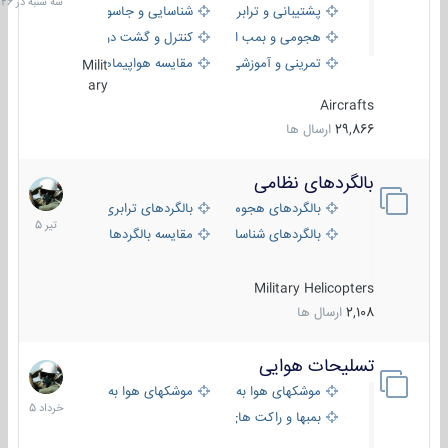
پشتیبانی و ترابری
شناسایی و جاسوسی
18:26
هجومی و بمب افکن
کنترل و گشت دریایی
تمرینی و آموزشی
مقایسه هواپیماها
Milit
ary
Aircrafts
29,866
ارسال ها
بالگردهای نظامی
22
تیر
بالگردهای هجومی
بالگردهای ترابری
1405
بالگردهای شناسایی
مقایسه بالگردها
Military Helicopters
2,108
ارسال ها
تسلیحات هوایی
30
خرداد
موشکهای هوا به هوا
موشکهای هوا به سطح
1405
بمبها و راکت های هوایی