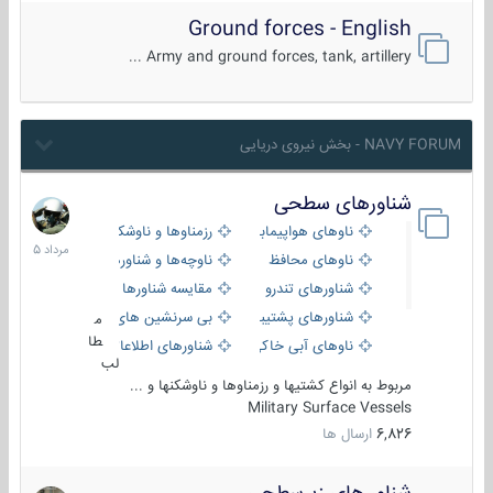
Ground forces - English
Army and ground forces, tank, artillery ...
NAVY FORUM - بخش نیروی دریایی
شناورهای سطحی
2
مرداد
ناوهای هواپیمابر و بالگرد بر
رزمناوها و ناوشکن‌ها
1405
ناوهای محافظ
ناوچه‌ها و شناورهای گشتی
شناورهای تندرو
مقایسه شناورها
شناورهای پشتیبانی
بی سرنشین های دریایی
م
طا
ناوهای آبی خاکی و نیروبر
شناورهای اطلاعاتی و جاسوسی
لب
مربوط به انواع کشتیها و رزمناوها و ناوشکنها و ...
Military Surface Vessels
6,826
ارسال ها