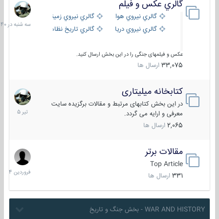
گالري عكس و فيلم
سه
شنبه
گالري نيروي هوايي
گالري نيروي زميني
در
گالري نيروي دريايي
گالري تاریخ نظامی
15:40
عکس و فیلمهای جنگی را در این بخش ارسال کنید.
33,075
ارسال ها
کتابخانه میلیتاری
16
تیر
در این بخش کتابهای مرتبط و مقالات برگزیده سایت
1405
معرفی و ارایه می گردد.
2,065
ارسال ها
مقالات برتر
29
فروردین
Top Article
1404
331
ارسال ها
WAR AND HISTORY - بخش جنگ و تاریخ