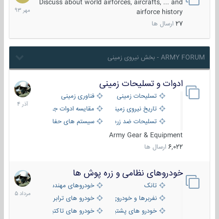
مهر
Discuss about world airforces, aircrafts, ... and
1393
airforce history
27
ارسال ها
ARMY FORUM - بخش نیروی زمینی
ادوات و تسلیحات زمینی
21
آذر
تسلیحات زمینی
فناوری زمینی
1404
تاریخ نیروی زمینی
مقایسه ادوات جنگی
تسلیحات ضد زره
سیستم های حفاظت فعال
Army Gear & Equipment
6,022
ارسال ها
خودروهای نظامی و زره پوش ها
2
مرداد
تانک
خودروهای مهندسی
1405
نفربرها و خودروی های رزمی پیاده نظام
خودرو های ترابری نظامی
خودرو های پشتیبانی آتش ، شناسایی و ضد تانک
خودرو های تاکتیکی نظامی