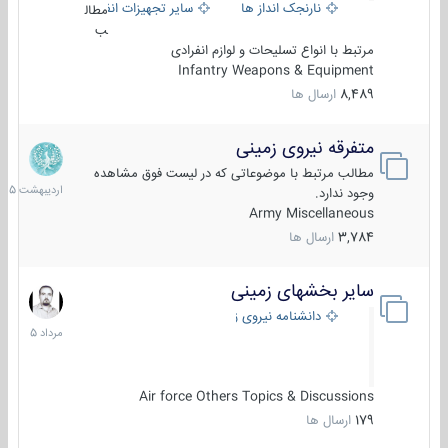
نارنجک انداز ها
سایر تجهیزات انفرادی
مطال
ب
مرتبط با انواع تسلیحات و لوازم انفرادی
Infantry Weapons & Equipment
8,489
ارسال ها
متفرقه نیروی زمینی
27
اردیبهش
مطالب مرتبط با موضوعاتی که در لیست فوق مشاهده
1405
وجود ندارد.
Army Miscellaneous
3,784
ارسال ها
سایر بخشهای زمینی
9
مرداد
دانشنامه نیروی زمینی
1405
Air force Others Topics & Discussions
179
ارسال ها