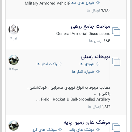
خودرو های محافظت شده
Military Armored Vehicle
9,980
ارسال ها
مباحث جامع زرهی
7
آذر
General Armorial Discussions
1404
984
ارسال ها
توپخانه زمینی
9
مرداد
هویتزر ها
راکت انداز ها
1405
خمپاره انداز ها
مطالب مربوط به انواع توپهای صحرایی ، خودکششی ،
راکتی و ...
Field , Rocket & Self-propelled Artillery ...
1,841
ارسال ها
موشک های زمین پایه
2
مرداد
موشک های بالستیک
موشک های کروز