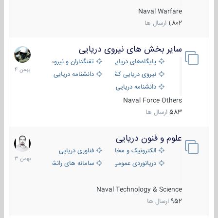
Naval Warfare
1,802
ارسال ها
سایر بخش های نیروی دریایی
22
بهمن
پایگاه‌های دریایی
تفنگداران و نیروهای ویژه‌ی دریایی
1404
نیروی دریایی کشورهای مختلف
دانشنامه دریایی
دانشنامه دریایی کپی
Naval Force Others
583
ارسال ها
علوم و فنون دریایی
6
بهمن
الکترونیک و مخابرات دریایی
فناوری دریایی
1403
دریانوردی عمومی
سامانه های رانشی دریایی
Naval Technology & Science
952
ارسال ها