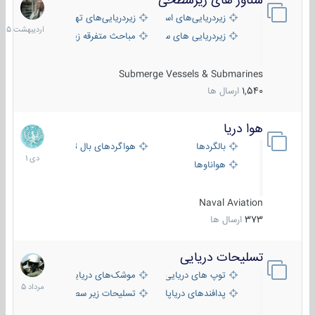
شناور های زیرسطحی
31
اردیبهش
زیردریایی‌های استراتژیک
زیردریایی‌های تهاجمی
1405
زیردریایی های سبک
مباحث متفرقه زیرسطحی
Submerge Vessels & Submarines
1,540
ارسال ها
هوا دریا
12
دی
بالگردها
هواگردهای بال ثابت
1401
هواناوها
Naval Aviation
373
ارسال ها
تسلیحات دریایی
2
مرداد
توپ های دریایی
موشک‌های دریایی
1405
پدافندهای دریاپایه
تسلیحات زیر سطحی