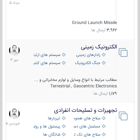
1405
Ground Launch Missile
3,962
ارسال ها
الکترونیک زمینی
1
مهر
رادارهای زمینی
سیستم های ارتباطی و جمع آوری اطلاع
1403
جنگ الکترونیک
سیستم های کنترل آتش و تجهیزات الکتر
مطالب مرتبط با انواع وسایل و لوازم مخابراتی و ...
Terrestrial , Geocentric Electronics
1,179
ارسال ها
تجهیزات و تسلیحات انفرادی
17
فروردین
سلاح های هجومی
تیربارها
1405
مسلسل های دستی
پیستول ها و رولورها
سلاح های تک تیر اندازی
شاتگان ها