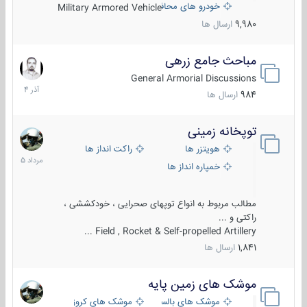
خودرو های محافظت شده
Military Armored Vehicle
9,980
ارسال ها
مباحث جامع زرهی
7
آذر
General Armorial Discussions
1404
984
ارسال ها
توپخانه زمینی
9
مرداد
هویتزر ها
راکت انداز ها
1405
خمپاره انداز ها
مطالب مربوط به انواع توپهای صحرایی ، خودکششی ،
راکتی و ...
Field , Rocket & Self-propelled Artillery ...
1,841
ارسال ها
موشک های زمین پایه
2
مرداد
موشک های بالستیک
موشک های کروز