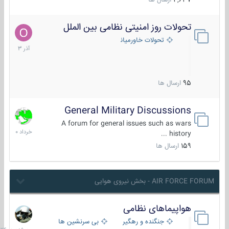
4,637
ارسال ها
تحولات روز امنیتی نظامی بین الملل
21
آذر
تحولات خاورمیانه
1403
95
ارسال ها
General Military Discussions
10
خرداد
A forum for general issues such as wars
1400
history ...
159
ارسال ها
AIR FORCE FORUM - بخش نیروی هوایی
هواپیماهای نظامی
سه
شنبه
جنگنده و رهگیر
بی سرنشین ها
در