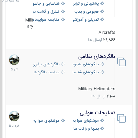
پشتیبانی و ترابری
شناسایی و جاسوسی
18:26
هجومی و بمب افکن
کنترل و گشت دریایی
تمرینی و آموزشی
مقایسه هواپیماها
Milit
ary
Aircrafts
29,866
ارسال ها
بالگردهای نظامی
22
تیر
بالگردهای هجومی
بالگردهای ترابری
1405
بالگردهای شناسایی
مقایسه بالگردها
Military Helicopters
2,108
ارسال ها
تسلیحات هوایی
30
خرداد
موشکهای هوا به هوا
موشکهای هوا به سطح
1405
بمبها و راکت های هوایی