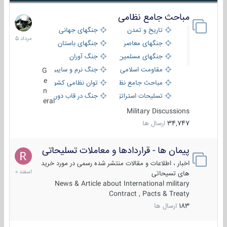
مباحث جامع نظامی
9
مرداد
تاریخ و تمدن
جنگهای جهانی
1405
جنگهای معاصر
جنگهای باستان
جنگهای مسلمین
جنگ آوران
مقاومت اسلامی
جنگ نرم و سایبری
G
e
مباحث جامع نظامی
توان نظامی کشورها
n
تسلیحات استراتژیک
جنگ در قاب دوربین
eral
Military Discussions
34,747
ارسال ها
پیمان ها - قراردادها و معاملات تسلیحاتی
7
اسفند
اخبار ، اطلاعات و مقالات منتشر شده رسمی در مورد خرید
1400
های تسیحاتی
News & Article about International military
Contract , Pacts & Treaty
183
ارسال ها