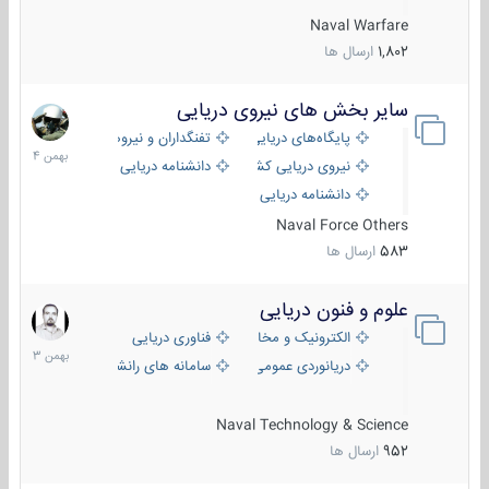
Naval Warfare
1,802
ارسال ها
سایر بخش های نیروی دریایی
22
بهمن
پایگاه‌های دریایی
تفنگداران و نیروهای ویژه‌ی دریایی
1404
نیروی دریایی کشورهای مختلف
دانشنامه دریایی
دانشنامه دریایی کپی
Naval Force Others
583
ارسال ها
علوم و فنون دریایی
6
بهمن
الکترونیک و مخابرات دریایی
فناوری دریایی
1403
دریانوردی عمومی
سامانه های رانشی دریایی
Naval Technology & Science
952
ارسال ها