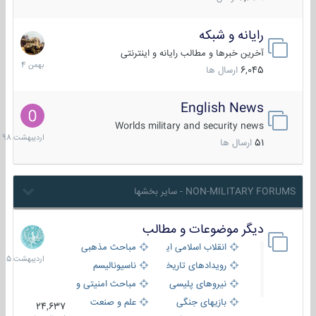
رایانه و شبکه
30
بهمن
آخرین خبرها و مطالب رایانه و اینترنتی
1404
6,045
ارسال ها
English News
10
اردیبهش
Worlds military and security news
1398
51
ارسال ها
NON-MILITARY FORUMS - سایر بخشها
دیگر موضوعات و مطالب
8
اردیبهش
انقلاب اسلامی ایران
مباحث مذهبی
1405
رویدادهای تاریخی و مذهبی
ناسیونالیسم
نیروهای پلیسی
مباحث امنیتی و اطلاعاتی
بازیهای جنگی
علم و صنعت
24,637