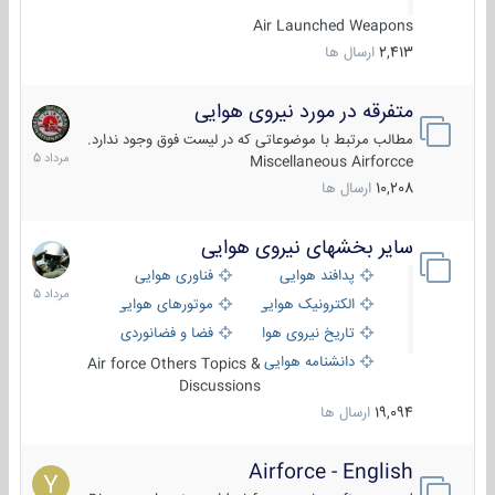
Air Launched Weapons
2,413
ارسال ها
متفرقه در مورد نیروی هوایی
7
مرداد
مطالب مرتبط با موضوعاتی که در لیست فوق وجود ندارد.
1405
Miscellaneous Airforcce
10,208
ارسال ها
سایر بخشهای نیروی هوایی
2
مرداد
پدافند هوایی
فناوری هوایی
1405
الکترونیک هوایی
موتورهای هوایی
تاریخ نیروی هوایی
فضا و فضانوردی
دانشنامه هوایی
Air force Others Topics &
Discussions
19,094
ارسال ها
Airforce - English
15