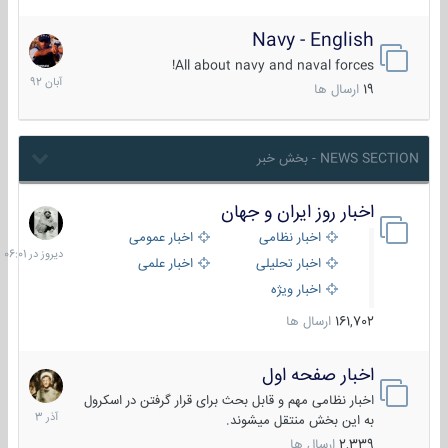
Navy - English
22
آبان
All about navy and naval forces!
1392
19
ارسال ها
NEWS SECTION - بخش خبر
اخبار روز ایران و جهان
دیروز
در
اخبار نظامی
اخبار عمومی
06:01
اخبار تحلیلی
اخبار علمی
اخبار ویژه
161,702
ارسال ها
اخبار صفحه اول
7
آذر
اخبار نظامی مهم و قابل بحث برای قرار گرفتن در اسکرول
1403
به این بخش منتقل میشوند.
2,339
ارسال ها