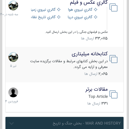
گالري عكس و فيلم
سه
شنبه
گالري نيروي هوايي
گالري نيروي زميني
در
گالري نيروي دريايي
گالري تاریخ نظامی
15:40
عکس و فیلمهای جنگی را در این بخش ارسال کنید.
33,075
ارسال ها
کتابخانه میلیتاری
16
تیر
در این بخش کتابهای مرتبط و مقالات برگزیده سایت
1405
معرفی و ارایه می گردد.
2,065
ارسال ها
مقالات برتر
29
فروردین
Top Article
1404
331
ارسال ها
WAR AND HISTORY - بخش جنگ و تاریخ