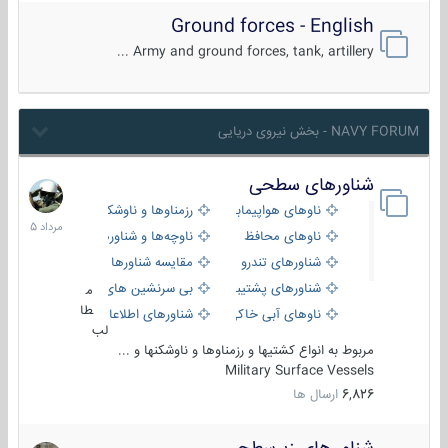
Ground forces - English
Army and ground forces, tank, artillery ...
NAVY FORUM - بخش نیروی دریایی
شناورهای سطحی
2
مرداد
ناوهای هواپیمابر و بالگرد بر
رزمناوها و ناوشکن‌ها
1405
ناوهای محافظ
ناوچه‌ها و شناورهای گشتی
شناورهای تندرو
مقایسه شناورها
شناورهای پشتیبانی
بی سرنشین های دریایی
م
طا
ناوهای آبی خاکی و نیروبر
شناورهای اطلاعاتی و جاسوسی
لب
مربوط به انواع کشتیها و رزمناوها و ناوشکنها و ...
Military Surface Vessels
6,826
ارسال ها