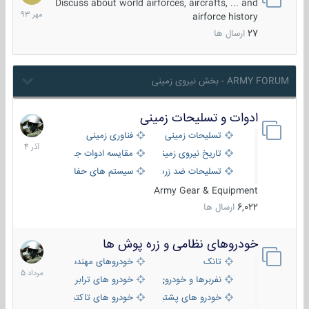
مهر
Discuss about world airforces, aircrafts, ... and
1393
airforce history
27
ارسال ها
ARMY FORUM - بخش نیروی زمینی
ادوات و تسلیحات زمینی
21
آذر
تسلیحات زمینی
فناوری زمینی
1404
تاریخ نیروی زمینی
مقایسه ادوات جنگی
تسلیحات ضد زره
سیستم های حفاظت فعال
Army Gear & Equipment
6,022
ارسال ها
خودروهای نظامی و زره پوش ها
2
مرداد
تانک
خودروهای مهندسی
1405
نفربرها و خودروی های رزمی پیاده نظام
خودرو های ترابری نظامی
خودرو های پشتیبانی آتش ، شناسایی و ضد تانک
خودرو های تاکتیکی نظامی