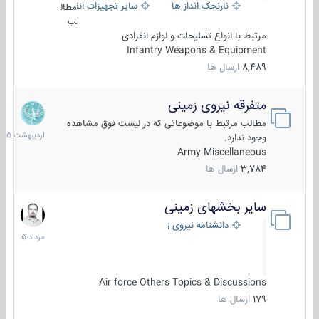
نارنجک انداز ها
سایر تجهیزات انفرادی
مطال
ب
مرتبط با انواع تسلیحات و لوازم انفرادی
Infantry Weapons & Equipment
8,489
ارسال ها
متفرقه نیروی زمینی
27
اردیبهش
مطالب مرتبط با موضوعاتی که در لیست فوق مشاهده
1405
وجود ندارد.
Army Miscellaneous
3,784
ارسال ها
سایر بخشهای زمینی
9
مرداد
دانشنامه نیروی زمینی
1405
Air force Others Topics & Discussions
179
ارسال ها