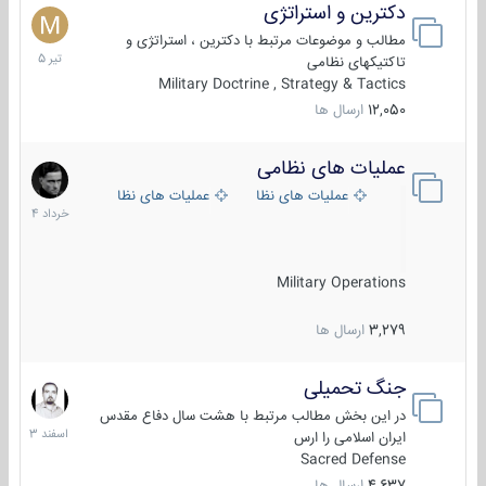
دکترین و استراتژی
27
تیر
مطالب و موضوعات مرتبط با دکترین ، استراتژی و
1405
تاکتیکهای نظامی
Military Doctrine , Strategy & Tactics
12,050
ارسال ها
عملیات های نظامی
5
خرداد
عملیات های نظامی ایران
عملیات های نظامی خارجی
1404
Military Operations
3,279
ارسال ها
جنگ تحمیلی
20
اسفند
در این بخش مطالب مرتبط با هشت سال دفاع مقدس
1403
ایران اسلامی را ارس
Sacred Defense