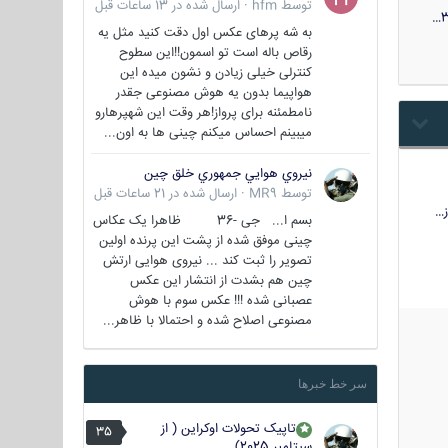
توسط
hfm
·
ارسال شده در
13 ساعات قبل
3
به شه پرهای عکس اول دقت کنید مثل یه
رقاص باله است تو اسمون!!این سطوح
کنترلی خیلی زیادن و نشون میده این
هواپیما بدون یه هوش مصنوعی جقدر
نامطمئنه برای پرواز!هر وقت این شهپرهارو
میبینم احساس میکنم چینی ها به اون...
نيروي هوايي جمهوري خلق چين
توسط
MR9
·
ارسال شده در
21 ساعات قبل
…
بسم ا... جی -36 ظاهرا یک عکاس
چینی موفق شده از پشت این پرنده اولین
تصویر را ثبت کند ... نیروی هوایی ارتش
چین هم بشدت از انتشار این عکس
عصبانی شده !!! عکس سوم با هوش
مصنوعی اصلاح شده و احتمالا با ظاهر...
سر خط خبرها
تاپیک تحولات اوکراین ( از
35
سپتامبر 2025)