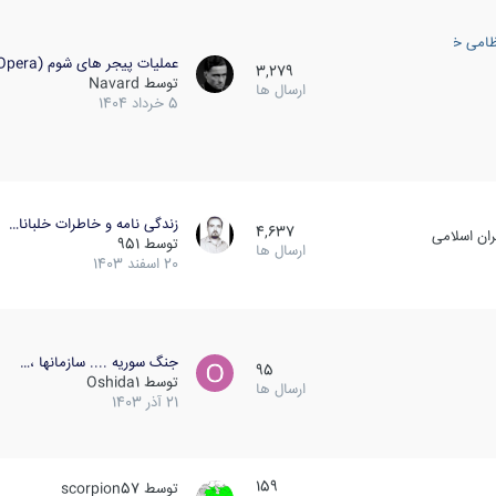
ظامی خارجی
عملیات پیجر های شوم (Opera…
3,279
توسط
Navard
ارسال ها
5 خرداد 1404
زندگی نامه و خاطرات خلبانا…
4,637
ان اسلامی
توسط
951
ارسال ها
20 اسفند 1403
جنگ سوریه .... سازمانها ،…
95
توسط
Oshida1
ارسال ها
21 آذر 1403
159
توسط
scorpion57