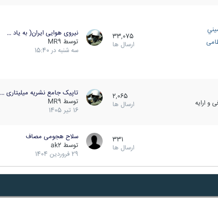
يني
نیروی هوایی ایران( به یاد …
33,075
توسط
MR9
ظامی
ارسال ها
سه شنبه در 15:40
تاپیک جامع نشریه میلیتاری …
2,065
توسط
MR9
 و ارایه
ارسال ها
16 تیر 1405
سلاح هجومی مصاف
331
توسط
ak2
ارسال ها
29 فروردین 1404