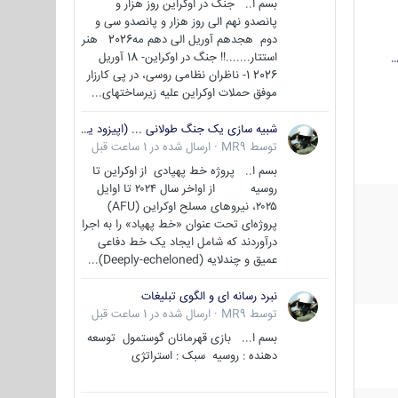
بسم ا.. جنگ در اوکراین روز هزار و
پانصدو نهم الی روز هزار و پانصدو سی و
دوم هجدهم آوریل الی دهم مه2026 هنر
استتار.......!! جنگ در اوکراین- 18 آوریل
…
2026 1- ناظران نظامی روسی، در پی کارزار
موفق حملات اوکراین علیه زیرساختهای...
شبیه سازی یک جنگ طولانی ... (اپیزود یکم : اوکراین )
توسط
MR9
·
ارسال شده در
1 ساعت قبل
بسم ا.. پروژه خط پهپادی از اوکراین تا
روسیه از اواخر سال ۲۰۲۴ تا اوایل
۲۰۲۵، نیروهای مسلح اوکراین (AFU)
پروژه‌ای تحت عنوان «خط پهپاد» را به اجرا
درآوردند که شامل ایجاد یک خط دفاعی
عمیق و چندلایه (Deeply-echeloned)...
نبرد رسانه ای و الگوی تبلیغات
توسط
MR9
·
ارسال شده در
1 ساعت قبل
بسم ا... بازی قهرمانان گوستمول توسعه
دهنده : روسیه سبک : استراتژی