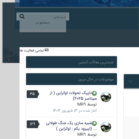
ورود به حساب کاربری
ایجاد حساب کاربری
جستجو در
...
تمامی فعالیت ها
جدیدترین مقالات انجمن
موضوعات در حال مرور
تاپیک تحولات اوکراین ( از
35
سپتامبر 2025)
توسط
MR9
آغاز شده در
14 شهریور 1404
شبیه سازی یک جنگ طولانی
129
... (اپیزود یکم : اوکراین )
توسط
MR9