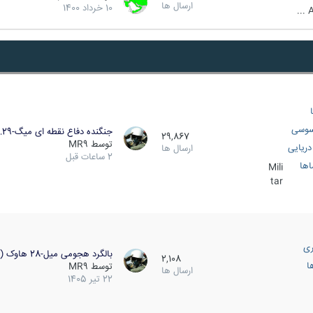
ارسال ها
10 خرداد 1400
A
سوسی
جنگنده دفاع نقطه ای میگ-29…
29,867
توسط
MR9
ریایی
ارسال ها
2 ساعات قبل
اها
Mili
tar
ری
بالگرد هجومی میل-28 هاوک (…
2,108
ا
توسط
MR9
ارسال ها
22 تیر 1405