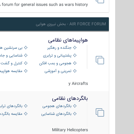
 forum for general issues such as wars history ...
AIR FORCE FORUM - بخش نیروی هوایی
هواپیماهای نظامی
جنگنده و رهگیر
بی سرنشین ها
پشتیبانی و ترابری
شناسایی و جا
هجومی و بمب افکن
کنترل و گشت د
تمرینی و آموزشی
مقایسه هواپیم
y Aircrafts
بالگردهای نظامی
بالگردهای هجومی
بالگردهای تراب
بالگردهای شناسایی
مقایسه بالگرده
Military Helicopters