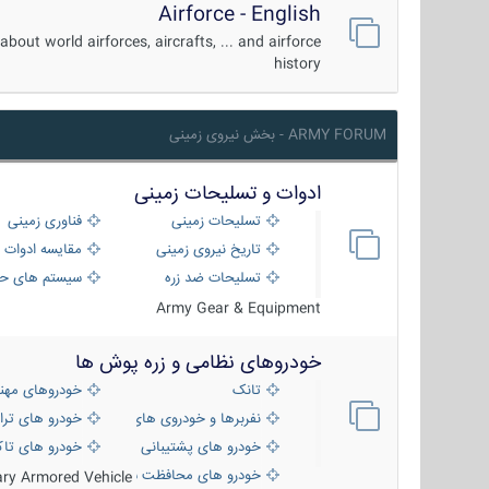
Airforce - English
about world airforces, aircrafts, ... and airforce
history
ARMY FORUM - بخش نیروی زمینی
ادوات و تسلیحات زمینی
تسلیحات زمینی
فناوری زمینی
تاریخ نیروی زمینی
مقایسه ادوات 
تسلیحات ضد زره
سیستم های حف
Army Gear & Equipment
خودروهای نظامی و زره پوش ها
تانک
خودروهای مهن
نفربرها و خودروی های رزمی پیاده نظام
خودرو های ترا
خودرو های پشتیبانی آتش ، شناسایی و ضد ت
خودرو های تاک
خودرو های محافظت شده
tary Armored Vehicle