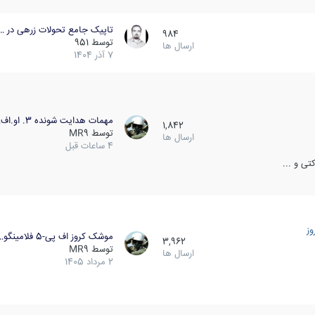
تاپیک جامع تحولات زرهی در …
984
توسط
951
ارسال ها
7 آذر 1404
مهمات هدایت شونده 3. او.اف…
1,842
توسط
MR9
ارسال ها
4 ساعات قبل
ی و ...
ز
موشک کروز اف پی-5 فلامینگو…
3,962
توسط
MR9
ارسال ها
2 مرداد 1405