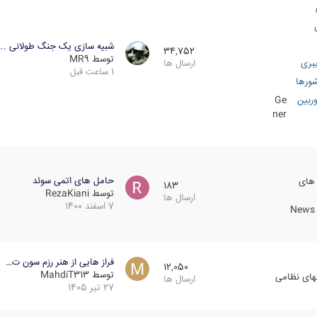
شبیه سازی یک جنگ طولانی ..
34,752
توسط
MR9
بری
ارسال ها
1 ساعت قبل
ورها
ربین
Ge
ner
حامل های اتمی سوئد
 های
183
توسط
RezaKiani
ارسال ها
7 اسفند 1400
News &
فراز هایی از هنر رزم سون ت…
12,050
توسط
MahdiT313
کهای نظامی
ارسال ها
27 تیر 1405