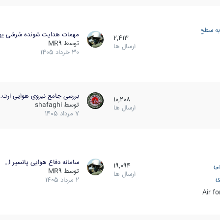
به سطح
مهمات هدایت شونده سُرشی یو
2,413
توسط
MR9
ارسال ها
30 خرداد 1405
بررسی جامع نیروی هوایی ارت…
10,208
توسط
shafaghi
ارسال ها
7 مرداد 1405
سامانه دفاع هوایی پانسیر ا…
یی
19,094
توسط
MR9
ارسال ها
ی
2 مرداد 1405
Air f