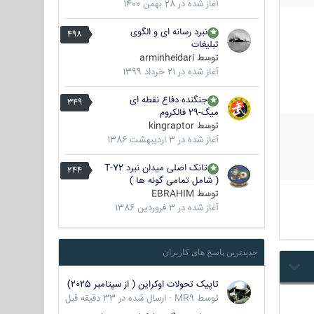
آغاز شده در
28 بهمن 1400
نبرد رسانه ای و الگوی
498
تبلیغات
توسط
arminheidari
آغاز شده در
21 خرداد 1399
جنگنده دفاع نقطه ای
349
میگ-29 فالکروم
توسط
kingraptor
آغاز شده در
3 اردیبهشت 1386
تانک اصلی میدان نبرد T-72
244
( شامل تمامی گونه ها )
توسط
EBRAHIM
آغاز شده در
3 فروردین 1386
جدیدترین پاسخ های کاربران
تاپیک تحولات اوکراین ( از سپتامبر 2025)
توسط
MR9
·
ارسال شده در
33 دقیقه قبل