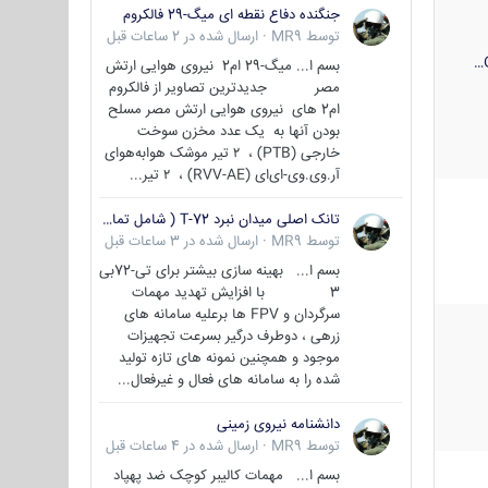
جنگنده دفاع نقطه ای میگ-29 فالکروم
توسط
MR9
·
ارسال شده در
2 ساعات قبل
بسم ا... میگ-29 ام2 نیروی هوایی ارتش
مصر جدیدترین تصاویر از فالکروم
ام2 های نیروی هوایی ارتش مصر مسلح
بودن آنها به یک عدد مخزن سوخت
خارجی (PTB) ، ۲ تیر موشک هوابه‌هوای
آر.وی.وی-ای‌ای (RVV-AE) ، ۲ تیر...
تانک اصلی میدان نبرد T-72 ( شامل تمامی گونه ها )
توسط
MR9
·
ارسال شده در
3 ساعات قبل
بسم ا... بهینه سازی بیشتر برای تی-72بی
3 با افزایش تهدید مهمات
سرگردان و FPV ها برعلیه سامانه های
زرهی ، دوطرف درگیر بسرعت تجهیزات
موجود و همچنین نمونه های تازه تولید
شده را به سامانه های فعال و غیرفعال...
دانشنامه نیروی زمینی
توسط
MR9
·
ارسال شده در
4 ساعات قبل
بسم ا... مهمات کالیبر کوچک ضد پهپاد