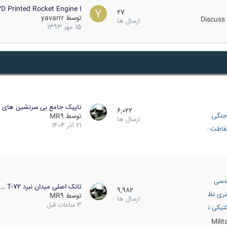
D Printed Rocket Engine I…
27
توسط
yavarrr
Discuss 
ارسال ها
15 مهر 1393
تاپیک جامع بی سرنشین های ز
6,022
جنگی
توسط
MR9
ارسال ها
21 آذر 1404
اظت فعال
دسی
تانک اصلی میدان نبرد T-72 …
9,982
بری نظامی
توسط
MR9
ارسال ها
3 ساعات قبل
انک
تیکی نظامی
Mili