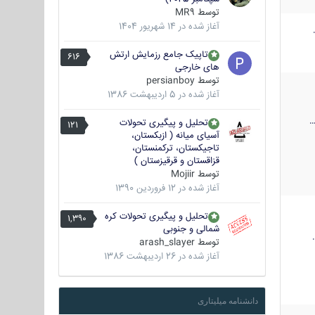
توسط
MR9
آغاز شده در
14 شهریور 1404
تاپیک جامع رزمایش ارتش
616
های خارجی
توسط
persianboy
آغاز شده در
5 اردیبهشت 1386
تحلیل و پیگیری تحولات
121
آسیای میانه ( ازبکستان،
تاجیکستان، ترکمنستان،
قزاقستان و قرقیزستان )
توسط
Mojiir
آغاز شده در
12 فروردین 1390
تحلیل و پیگیری تحولات کره
1,390
شمالی و جنوبی
توسط
arash_slayer
آغاز شده در
26 اردیبهشت 1386
دانشنامه میلیتاری