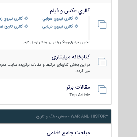
گالري عكس و فيلم
گالري نيروي هوايي
گالري نيروي زم
گالري نيروي دريايي
گالري تاریخ ن
عکس و فیلمهای جنگی را در این بخش ارسال کنید.
کتابخانه میلیتاری
در این بخش کتابهای مرتبط و مقالات برگزیده سایت معرفی
می گردد.
مقالات برتر
Top Article
WAR AND HISTORY - بخش جنگ و تاریخ
مباحث جامع نظامی