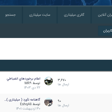
ران آنلاین
گالری میلیتاری
سایت میلیتاری
جستجو
ربران
اعلام برخوردهاي انضباطي
3,670
توسط
MR9
ارسال ها
22 دی 1403
گاهنامه نآورد ( میلیتاری )…
90
توسط
EshqAli
ارسال ها
30 اردیبهشت 1401