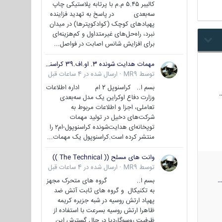
کالیبر ۵.۴۵ م.م با پرتابه پلاستیکی چاپ
سه‌بعدی در پاسخ به تهدید فزاینده
پهپادهای کوچک (کوادکوپترها) در میدان
نبرد، راه‌حل‌های غیرمتداول و کم‌هزینه‌ای
برای افزایش شانس اصابت در فواصل...
مهمات هدایت شونده 3. او.اف.39 کراسنوپل/بصیر( Krasnopol 3OF39 )
توسط
MR9
·
ارسال شده در
4 ساعات قبل
بسم ا.. کراسنوپل 2 ام اداره اطلاعات
وزارت دفاع اوکراین یک مدل سه‌بعدی
تعاملی، اجزا و اطلاعات مربوط به
شرکت‌های دخیل در تولید مهمات
توپخانه‌ای هدایت‌شونده کراسنوپول-ام۲ را
منتشر کرده است.کراسنوپول یک مهمات...
وانت های مسلح (( The Technical ))
توسط
MR9
·
ارسال شده در
4 ساعات قبل
بسم ا.. گروه های متحرک مجهز
به تکنیکال و گروه های ثابت آتش ضد
پهپاد ارتش روسیه در شبه جزیره کریمه
ظاهرا ارتش روسیه بسرعت با استفاده از
ظرفیت روسوگاردیا در حال گسترش این