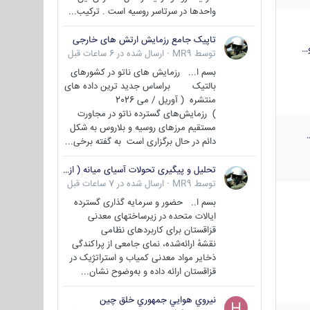
واحدها در سرتاسر روسیه است . ترکیب...
تاپیک جامع رزمایش ارتش های خارجی
…
توسط
MR9
·
ارسال شده در
6 ساعات قبل
بسم ا... رزمایش های ناتو در کشورهای
بالتیک براساس جدید ترین داده های
منتشره ( آوریل / می 2026
) رزمایش‌های گسترده ناتو در مجاورت
مستقیم مرزهای روسیه و بلاروس به شکل
دائم در حال برگزاری است به گفته برخی...
تحلیل و پیگیری تحولات آسیای میانه ( ازبکستان، تاجیکستان، ترکمنستان، قزاقستان و قرقیزستان )
توسط
MR9
·
ارسال شده در
7 ساعات قبل
بسم ا.. حضور و سرمایه گذاری گسترده
ایالات متحده در زیرساختهای معدنی
قزاقستان برای کاربردهای نظامی
نقشهٔ ارائه‌شده، نمای جامعی از پراکندگی
ذخایر مواد معدنی کمیاب و استراتژیک در
قزاقستان ارائه داده و به‌وضوح نشان...
نيروي هوايي جمهوري خلق چين