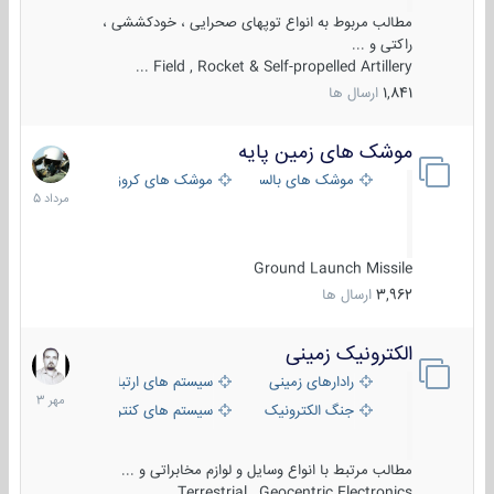
مطالب مربوط به انواع توپهای صحرایی ، خودکششی ،
راکتی و ...
Field , Rocket & Self-propelled Artillery ...
1,841
ارسال ها
موشک های زمین پایه
2
مرداد
موشک های بالستیک
موشک های کروز
1405
Ground Launch Missile
3,962
ارسال ها
الکترونیک زمینی
1
مهر
رادارهای زمینی
سیستم های ارتباطی و جمع آوری اطلاع
1403
جنگ الکترونیک
سیستم های کنترل آتش و تجهیزات الکتر
مطالب مرتبط با انواع وسایل و لوازم مخابراتی و ...
Terrestrial , Geocentric Electronics