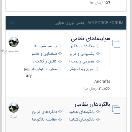
159
ارسال ها
AIR FORCE FORUM - بخش نیروی هوایی
هواپیماهای نظامی
سه
شنبه
جنگنده و رهگیر
بی سرنشین ها
در
پشتیبانی و ترابری
شناسایی و جاسوسی
18:26
هجومی و بمب افکن
کنترل و گشت دریایی
تمرینی و آموزشی
مقایسه هواپیماها
Milit
ary
Aircrafts
29,866
ارسال ها
بالگردهای نظامی
22
تیر
بالگردهای هجومی
بالگردهای ترابری
1405
بالگردهای شناسایی
مقایسه بالگردها