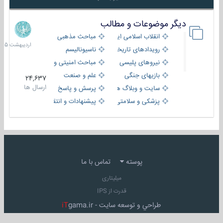
دیگر موضوعات و مطالب
8
اردیبهش
انقلاب اسلامی ایران
مباحث مذهبی
1405
رویدادهای تاریخی و مذهبی
ناسیونالیسم
نیروهای پلیسی
مباحث امنیتی و اطلاعاتی
بازیهای جنگی
علم و صنعت
24,637
ارسال ها
سایت و وبلاگ ها
پرسش و پاسخ
پزشکی و سلامتی
پیشنهادات و انتقادات
پوسته
تماس با ما
میلیتاری
قدرت از IPS
طراحي و توسعه سايت -
gama.ir
iT