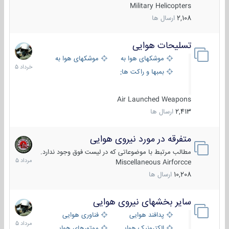
Military Helicopters
2,108
ارسال ها
تسلیحات هوایی
30
خرداد
موشکهای هوا به هوا
موشکهای هوا به سطح
1405
بمبها و راکت های هوایی
Air Launched Weapons
2,413
ارسال ها
متفرقه در مورد نیروی هوایی
7
مرداد
مطالب مرتبط با موضوعاتی که در لیست فوق وجود ندارد.
1405
Miscellaneous Airforcce
10,208
ارسال ها
سایر بخشهای نیروی هوایی
2
مرداد
پدافند هوایی
فناوری هوایی
1405
الکترونیک هوایی
موتورهای هوایی