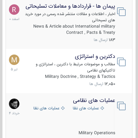
پیمان ها - قراردادها و معاملات تسلیحاتی
7
اسفند
اخبار ، اطلاعات و مقالات منتشر شده رسمی در مورد خرید
1400
های تسیحاتی
News & Article about International military
Contract , Pacts & Treaty
183
ارسال ها
دکترین و استراتژی
27
تیر
مطالب و موضوعات مرتبط با دکترین ، استراتژی و
1405
تاکتیکهای نظامی
Military Doctrine , Strategy & Tactics
12,050
ارسال ها
عملیات های نظامی
5
خرداد
عملیات های نظامی ایران
عملیات های نظامی خارجی
1404
Military Operations