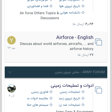
تاریخ نیروی هوایی
فضا و فضانوردی
دانشنامه هوایی
Air force Others Topics &
Discussions
19,094
ارسال ها
Airforce - English
15
مهر
Discuss about world airforces, aircrafts, ... and
1393
airforce history
27
ارسال ها
ARMY FORUM - بخش نیروی زمینی
ادوات و تسلیحات زمینی
21
آذر
تسلیحات زمینی
فناوری زمینی
1404
تاریخ نیروی زمینی
مقایسه ادوات جنگی
تسلیحات ضد زره
سیستم های حفاظت فعال
Army Gear & Equipment