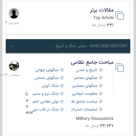
مقالات برتر
29
فروردین
Top Article
1404
331
ارسال ها
WAR AND HISTORY - بخش جنگ و تاریخ
مباحث جامع نظامی
جمعه
در
تاریخ و تمدن
جنگهای جهانی
10:32
جنگهای معاصر
جنگهای باستان
جنگهای مسلمین
جنگ آوران
مقاومت اسلامی
جنگ نرم و سایبری
G
e
مباحث جامع نظامی
توان نظامی کشورها
n
تسلیحات استراتژیک
جنگ در قاب دوربین
eral
Military Discussions
34,747
ارسال ها