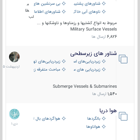
شناورهای پشتیبانی
بی سرنشین های دریایی
م
طا
ناوهای آبی خاکی و نیروبر
شناورهای اطلاعاتی و جاسوسی
لب
مربوط به انواع کشتیها و رزمناوها و ناوشکنها و ...
Military Surface Vessels
6,826
ارسال ها
شناور های زیرسطحی
31
اردیبهش
زیردریایی‌های استراتژیک
زیردریایی‌های تهاجمی
1405
زیردریایی های سبک
مباحث متفرقه زیرسطحی
Submerge Vessels & Submarines
1,540
ارسال ها
هوا دریا
12
دی
بالگردها
هواگردهای بال ثابت
1401
هواناوها