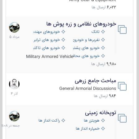
6,022
ارسال ها
خودروهای نظامی و زره پوش ها
2
مرداد
تانک
خودروهای مهندسی
1405
نفربرها و خودروی های رزمی پیاده نظام
خودرو های ترابری نظامی
خودرو های پشتیبانی آتش ، شناسایی و ضد تانک
خودرو های تاکتیکی نظامی
خودرو های محافظت شده
Military Armored Vehicle
9,980
ارسال ها
مباحث جامع زرهی
7
آذر
General Armorial Discussions
1404
984
ارسال ها
توپخانه زمینی
جمعه
در
هویتزر ها
راکت انداز ها
11:08
خمپاره انداز ها