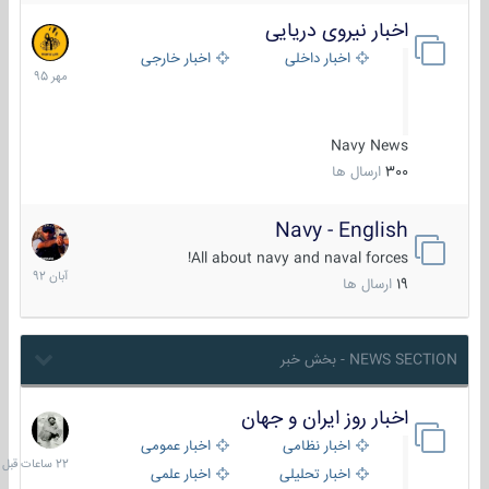
اخبار نیروی دریایی
27
مهر
اخبار داخلی
اخبار خارجی
1395
Navy News
300
ارسال ها
Navy - English
22
آبان
All about navy and naval forces!
1392
19
ارسال ها
NEWS SECTION - بخش خبر
اخبار روز ایران و جهان
22
ساعات
اخبار نظامی
اخبار عمومی
قبل
اخبار تحلیلی
اخبار علمی