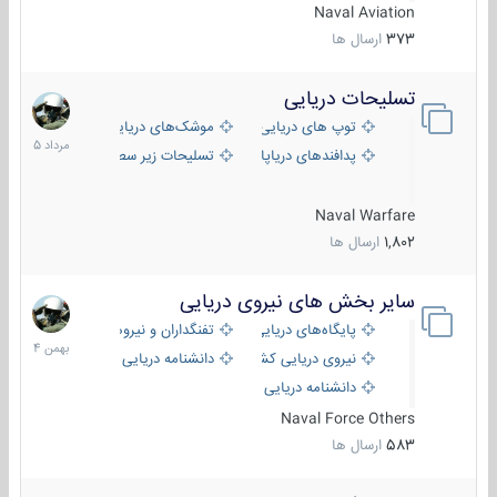
Naval Aviation
373
ارسال ها
تسلیحات دریایی
2
مرداد
توپ های دریایی
موشک‌های دریایی
1405
پدافندهای دریاپایه
تسلیحات زیر سطحی
Naval Warfare
1,802
ارسال ها
سایر بخش های نیروی دریایی
22
بهمن
پایگاه‌های دریایی
تفنگداران و نیروهای ویژه‌ی دریایی
1404
نیروی دریایی کشورهای مختلف
دانشنامه دریایی
دانشنامه دریایی کپی
Naval Force Others
583
ارسال ها