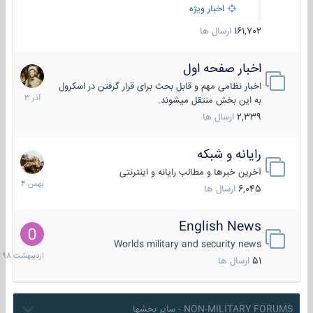
اخبار ویژه
161,702
ارسال ها
اخبار صفحه اول
7
آذر
اخبار نظامی مهم و قابل بحث برای قرار گرفتن در اسکرول
1403
به این بخش منتقل میشوند.
2,339
ارسال ها
رایانه و شبکه
30
بهمن
آخرین خبرها و مطالب رایانه و اینترنتی
1404
6,045
ارسال ها
English News
10
اردیبهش
Worlds military and security news
1398
51
ارسال ها
NON-MILITARY FORUMS - سایر بخشها