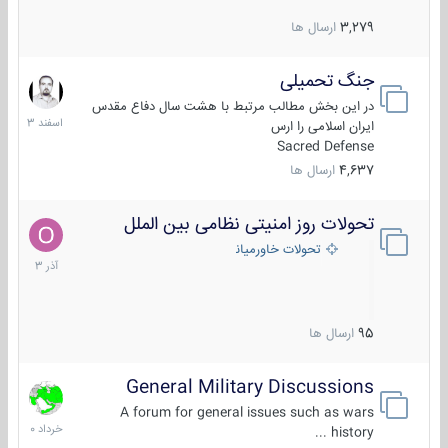
3,279
ارسال ها
جنگ تحمیلی
20
اسفند
در این بخش مطالب مرتبط با هشت سال دفاع مقدس
1403
ایران اسلامی را ارس
Sacred Defense
4,637
ارسال ها
تحولات روز امنیتی نظامی بین الملل
21
آذر
تحولات خاورمیانه
1403
95
ارسال ها
General Military Discussions
10
خرداد
A forum for general issues such as wars
1400
history ...