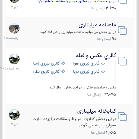
دی
در این قسمت اخبار و قوانین انجمن را مشاهده خواهید کرد
1403
3,670
ارسال ها
ماهنامه میلیتاری
30
اردیبهش
در این بخش می توانید ماهنامه میلیتاری را دریافت کنید.
1401
90
ارسال ها
گالري عكس و فيلم
سه
شنبه
گالري نيروي هوايي
گالري نيروي زميني
در
گالري نيروي دريايي
گالري تاریخ نظامی
15:40
عکس و فیلمهای جنگی را در این بخش ارسال کنید.
33,075
ارسال ها
کتابخانه میلیتاری
16
تیر
در این بخش کتابهای مرتبط و مقالات برگزیده سایت
1405
معرفی و ارایه می گردد.
2,065
ارسال ها