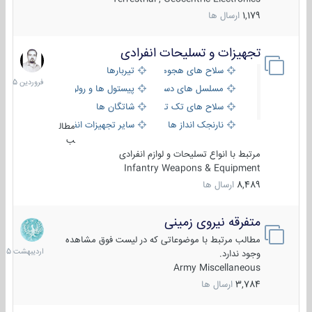
1,179
ارسال ها
تجهیزات و تسلیحات انفرادی
17
فروردین
سلاح های هجومی
تیربارها
1405
مسلسل های دستی
پیستول ها و رولورها
سلاح های تک تیر اندازی
شاتگان ها
نارنجک انداز ها
سایر تجهیزات انفرادی
مطال
ب
مرتبط با انواع تسلیحات و لوازم انفرادی
Infantry Weapons & Equipment
8,489
ارسال ها
متفرقه نیروی زمینی
27
اردیبهش
مطالب مرتبط با موضوعاتی که در لیست فوق مشاهده
1405
وجود ندارد.
Army Miscellaneous
3,784
ارسال ها