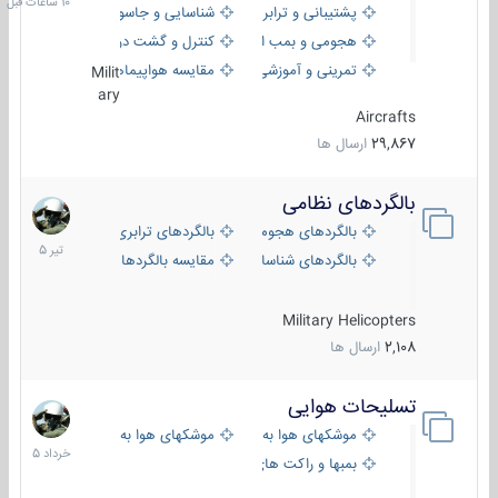
پشتیبانی و ترابری
شناسایی و جاسوسی
هجومی و بمب افکن
کنترل و گشت دریایی
تمرینی و آموزشی
مقایسه هواپیماها
Milit
ary
Aircrafts
29,867
ارسال ها
بالگردهای نظامی
22
تیر
بالگردهای هجومی
بالگردهای ترابری
1405
بالگردهای شناسایی
مقایسه بالگردها
Military Helicopters
2,108
ارسال ها
تسلیحات هوایی
30
خرداد
موشکهای هوا به هوا
موشکهای هوا به سطح
1405
بمبها و راکت های هوایی