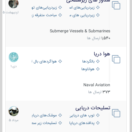
شناور های زیرسطحی
31
اردیبهش
زیردریایی‌های استراتژیک
زیردریایی‌های تهاجمی
1405
زیردریایی های سبک
مباحث متفرقه زیرسطحی
Submerge Vessels & Submarines
1,540
ارسال ها
هوا دریا
12
دی
بالگردها
هواگردهای بال ثابت
1401
هواناوها
Naval Aviation
373
ارسال ها
تسلیحات دریایی
2
مرداد
توپ های دریایی
موشک‌های دریایی
1405
پدافندهای دریاپایه
تسلیحات زیر سطحی