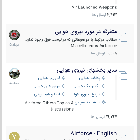
Air Launched Weapons
2,413
ارسال ها
متفرقه در مورد نیروی هوایی
7
مرداد
مطالب مرتبط با موضوعاتی که در لیست فوق وجود ندارد.
1405
Miscellaneous Airforcce
10,208
ارسال ها
سایر بخشهای نیروی هوایی
2
مرداد
پدافند هوایی
فناوری هوایی
1405
الکترونیک هوایی
موتورهای هوایی
تاریخ نیروی هوایی
فضا و فضانوردی
دانشنامه هوایی
Air force Others Topics &
Discussions
19,094
ارسال ها
Airforce - English
15