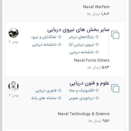
Naval Warfare
1,802
ارسال ها
سایر بخش های نیروی دریایی
22
بهمن
پایگاه‌های دریایی
تفنگداران و نیروهای ویژه‌ی دریایی
1404
نیروی دریایی کشورهای مختلف
دانشنامه دریایی
دانشنامه دریایی کپی
Naval Force Others
583
ارسال ها
علوم و فنون دریایی
6
بهمن
الکترونیک و مخابرات دریایی
فناوری دریایی
1403
دریانوردی عمومی
سامانه های رانشی دریایی
Naval Technology & Science
952
ارسال ها