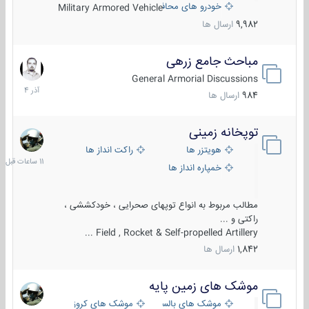
خودرو های محافظت شده
Military Armored Vehicle
9,982
ارسال ها
مباحث جامع زرهی
7
آذر
General Armorial Discussions
1404
984
ارسال ها
توپخانه زمینی
11
ساعات
هویتزر ها
راکت انداز ها
قبل
خمپاره انداز ها
مطالب مربوط به انواع توپهای صحرایی ، خودکششی ،
راکتی و ...
Field , Rocket & Self-propelled Artillery ...
1,842
ارسال ها
موشک های زمین پایه
2
مرداد
موشک های بالستیک
موشک های کروز