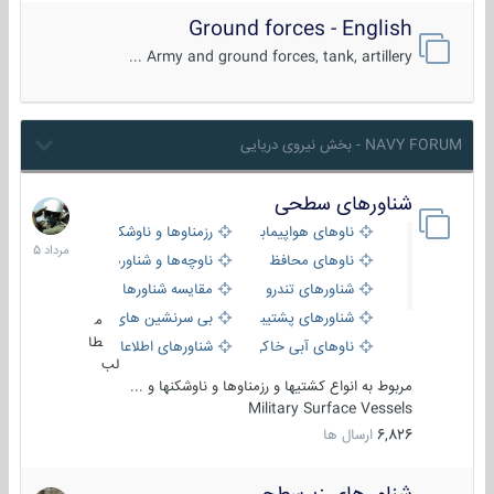
Ground forces - English
Army and ground forces, tank, artillery ...
NAVY FORUM - بخش نیروی دریایی
شناورهای سطحی
2
مرداد
ناوهای هواپیمابر و بالگرد بر
رزمناوها و ناوشکن‌ها
1405
ناوهای محافظ
ناوچه‌ها و شناورهای گشتی
شناورهای تندرو
مقایسه شناورها
شناورهای پشتیبانی
بی سرنشین های دریایی
م
طا
ناوهای آبی خاکی و نیروبر
شناورهای اطلاعاتی و جاسوسی
لب
مربوط به انواع کشتیها و رزمناوها و ناوشکنها و ...
Military Surface Vessels
6,826
ارسال ها