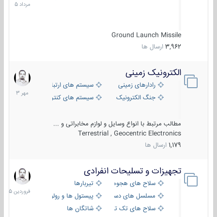
1405
Ground Launch Missile
3,962
ارسال ها
الکترونیک زمینی
1
مهر
رادارهای زمینی
سیستم های ارتباطی و جمع آوری اطلاع
1403
جنگ الکترونیک
سیستم های کنترل آتش و تجهیزات الکتر
مطالب مرتبط با انواع وسایل و لوازم مخابراتی و ...
Terrestrial , Geocentric Electronics
1,179
ارسال ها
تجهیزات و تسلیحات انفرادی
17
فروردین
سلاح های هجومی
تیربارها
1405
مسلسل های دستی
پیستول ها و رولورها
سلاح های تک تیر اندازی
شاتگان ها