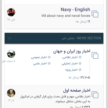
Navy - English
22
آبان
All about navy and naval forces!
1392
19
ارسال ها
NEWS SECTION - بخش خبر
اخبار روز ایران و جهان
7
ساعات
اخبار نظامی
اخبار عمومی
قبل
اخبار تحلیلی
اخبار علمی
اخبار ویژه
161,705
ارسال ها
اخبار صفحه اول
7
آذر
اخبار نظامی مهم و قابل بحث برای قرار گرفتن در اسکرول
1403
به این بخش منتقل میشوند.
2,339
ارسال ها