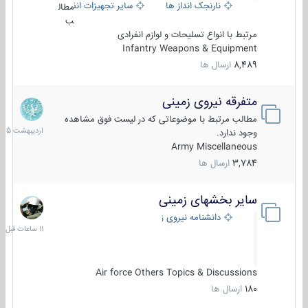
نارنجک انداز ها
سایر تجهیزات انفرادی
مطال
ب
مرتبط با انواع تسلیحات و لوازم انفرادی
Infantry Weapons & Equipment
8,489
ارسال ها
متفرقه نیروی زمینی
27
اردیبهش
مطالب مرتبط با موضوعاتی که در لیست فوق مشاهده
1405
وجود ندارد.
Army Miscellaneous
3,784
ارسال ها
سایر بخشهای زمینی
11
ساعات
دانشنامه نیروی زمینی
قبل
Air force Others Topics & Discussions
180
ارسال ها