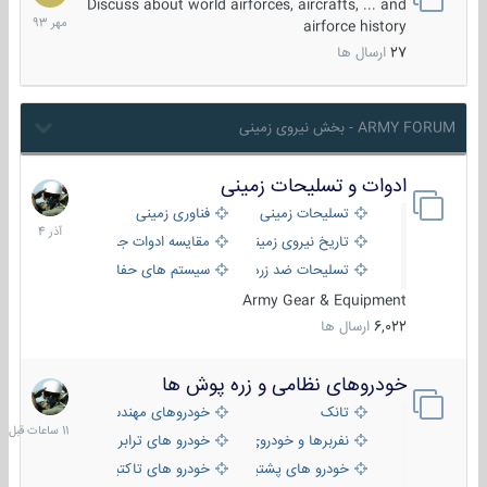
مهر
Discuss about world airforces, aircrafts, ... and
1393
airforce history
27
ارسال ها
ARMY FORUM - بخش نیروی زمینی
ادوات و تسلیحات زمینی
21
آذر
تسلیحات زمینی
فناوری زمینی
1404
تاریخ نیروی زمینی
مقایسه ادوات جنگی
تسلیحات ضد زره
سیستم های حفاظت فعال
Army Gear & Equipment
6,022
ارسال ها
خودروهای نظامی و زره پوش ها
11
ساعات
تانک
خودروهای مهندسی
قبل
نفربرها و خودروی های رزمی پیاده نظام
خودرو های ترابری نظامی
خودرو های پشتیبانی آتش ، شناسایی و ضد تانک
خودرو های تاکتیکی نظامی