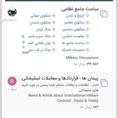
مباحث جامع نظامی
8
ساعات
تاریخ و تمدن
جنگهای جهانی
قبل
جنگهای معاصر
جنگهای باستان
جنگهای مسلمین
جنگ آوران
مقاومت اسلامی
جنگ نرم و سایبری
G
e
مباحث جامع نظامی
توان نظامی کشورها
n
تسلیحات استراتژیک
جنگ در قاب دوربین
eral
Military Discussions
34,752
ارسال ها
پیمان ها - قراردادها و معاملات تسلیحاتی
7
اسفند
اخبار ، اطلاعات و مقالات منتشر شده رسمی در مورد خرید
1400
های تسیحاتی
News & Article about International military
Contract , Pacts & Treaty
183
ارسال ها