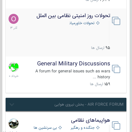
4,637
ارسال ها
تحولات روز امنیتی نظامی بین الملل
21
آذر
تحولات خاورمیانه
1403
95
ارسال ها
General Military Discussions
10
خرداد
A forum for general issues such as wars
1400
history ...
159
ارسال ها
AIR FORCE FORUM - بخش نیروی هوایی
هواپیماهای نظامی
10
ساعات
جنگنده و رهگیر
بی سرنشین ها
قبل