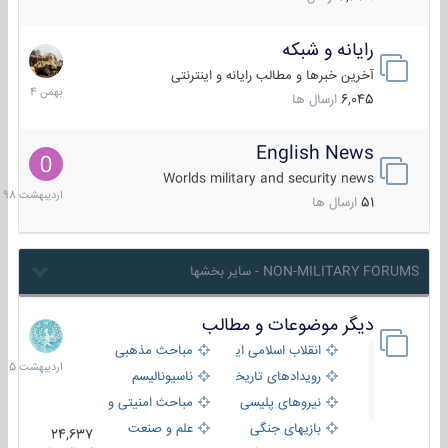
رایانه و شبکه
30
بهمن
آخرین خبرها و مطالب رایانه و اینترنتی
1404
6,045
ارسال ها
English News
10
اردیبهش
Worlds military and security news
1398
51
ارسال ها
NON-MILITARY FORUMS - سایر بخشها
دیگر موضوعات و مطالب
8
اردیبهش
انقلاب اسلامی ایران
مباحث مذهبی
1405
رویدادهای تاریخی و مذهبی
ناسیونالیسم
نیروهای پلیسی
مباحث امنیتی و اطلاعاتی
بازیهای جنگی
علم و صنعت
24,637