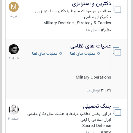
دکترین و استراتژی
27
تیر
مطالب و موضوعات مرتبط با دکترین ، استراتژی و
1405
تاکتیکهای نظامی
Military Doctrine , Strategy & Tactics
12,050
ارسال ها
عملیات های نظامی
5
خرداد
عملیات های نظامی ایران
عملیات های نظامی خارجی
1404
Military Operations
3,279
ارسال ها
جنگ تحمیلی
20
اسفند
در این بخش مطالب مرتبط با هشت سال دفاع مقدس
1403
ایران اسلامی را ارس
Sacred Defense