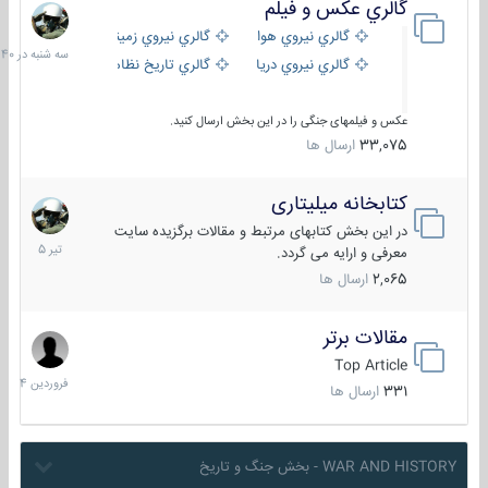
گالري عكس و فيلم
سه
شنبه
گالري نيروي هوايي
گالري نيروي زميني
در
گالري نيروي دريايي
گالري تاریخ نظامی
15:40
عکس و فیلمهای جنگی را در این بخش ارسال کنید.
33,075
ارسال ها
کتابخانه میلیتاری
16
تیر
در این بخش کتابهای مرتبط و مقالات برگزیده سایت
1405
معرفی و ارایه می گردد.
2,065
ارسال ها
مقالات برتر
29
فروردین
Top Article
1404
331
ارسال ها
WAR AND HISTORY - بخش جنگ و تاریخ