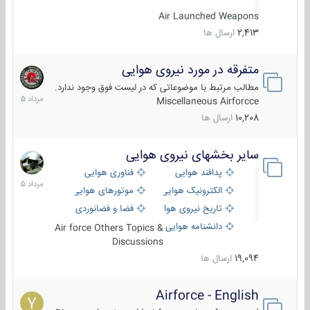
Air Launched Weapons
2,413
ارسال ها
متفرقه در مورد نیروی هوایی
7
مرداد
مطالب مرتبط با موضوعاتی که در لیست فوق وجود ندارد.
1405
Miscellaneous Airforcce
10,208
ارسال ها
سایر بخشهای نیروی هوایی
2
مرداد
پدافند هوایی
فناوری هوایی
1405
الکترونیک هوایی
موتورهای هوایی
تاریخ نیروی هوایی
فضا و فضانوردی
دانشنامه هوایی
Air force Others Topics &
Discussions
19,094
ارسال ها
Airforce - English
15