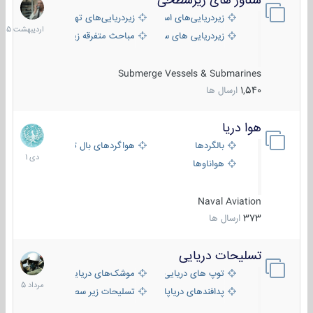
شناور های زیرسطحی
31
اردیبهش
زیردریایی‌های استراتژیک
زیردریایی‌های تهاجمی
1405
زیردریایی های سبک
مباحث متفرقه زیرسطحی
Submerge Vessels & Submarines
1,540
ارسال ها
هوا دریا
12
دی
بالگردها
هواگردهای بال ثابت
1401
هواناوها
Naval Aviation
373
ارسال ها
تسلیحات دریایی
2
مرداد
توپ های دریایی
موشک‌های دریایی
1405
پدافندهای دریاپایه
تسلیحات زیر سطحی