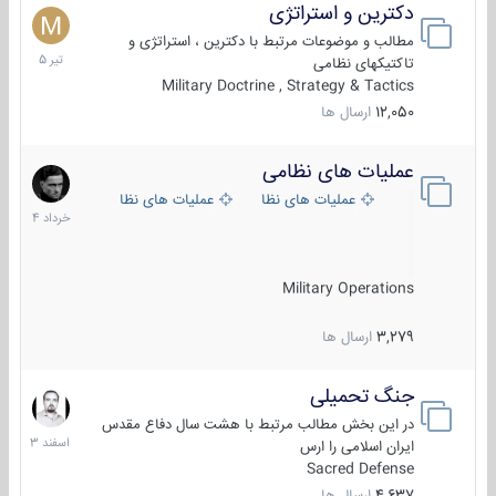
دکترین و استراتژی
27
تیر
مطالب و موضوعات مرتبط با دکترین ، استراتژی و
1405
تاکتیکهای نظامی
Military Doctrine , Strategy & Tactics
12,050
ارسال ها
عملیات های نظامی
5
خرداد
عملیات های نظامی ایران
عملیات های نظامی خارجی
1404
Military Operations
3,279
ارسال ها
جنگ تحمیلی
20
اسفند
در این بخش مطالب مرتبط با هشت سال دفاع مقدس
1403
ایران اسلامی را ارس
Sacred Defense