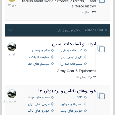
مهر
Discuss about world airforces, aircrafts, ... and
1393
airforce history
27
ارسال ها
ARMY FORUM - بخش نیروی زمینی
ادوات و تسلیحات زمینی
21
آذر
تسلیحات زمینی
فناوری زمینی
1404
تاریخ نیروی زمینی
مقایسه ادوات جنگی
تسلیحات ضد زره
سیستم های حفاظت فعال
Army Gear & Equipment
6,022
ارسال ها
خودروهای نظامی و زره پوش ها
10
ساعات
تانک
خودروهای مهندسی
قبل
نفربرها و خودروی های رزمی پیاده نظام
خودرو های ترابری نظامی
خودرو های پشتیبانی آتش ، شناسایی و ضد تانک
خودرو های تاکتیکی نظامی