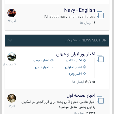
Navy - English
22
آبان
All about navy and naval forces!
1392
19
ارسال ها
NEWS SECTION - بخش خبر
اخبار روز ایران و جهان
7
ساعات
اخبار نظامی
اخبار عمومی
قبل
اخبار تحلیلی
اخبار علمی
اخبار ویژه
161,705
ارسال ها
اخبار صفحه اول
7
آذر
اخبار نظامی مهم و قابل بحث برای قرار گرفتن در اسکرول
1403
به این بخش منتقل میشوند.
2,339
ارسال ها