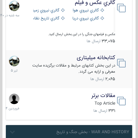
گالري عكس و فيلم
سه
شنبه
گالري نيروي هوايي
گالري نيروي زميني
در
گالري نيروي دريايي
گالري تاریخ نظامی
15:40
عکس و فیلمهای جنگی را در این بخش ارسال کنید.
33,075
ارسال ها
کتابخانه میلیتاری
16
تیر
در این بخش کتابهای مرتبط و مقالات برگزیده سایت
1405
معرفی و ارایه می گردد.
2,065
ارسال ها
مقالات برتر
29
فروردین
Top Article
1404
331
ارسال ها
WAR AND HISTORY - بخش جنگ و تاریخ