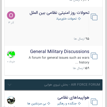
4,637
ارسال ها
تحولات روز امنیتی نظامی بین الملل
21
آذر
تحولات خاورمیانه
1403
95
ارسال ها
General Military Discussions
10
خرداد
A forum for general issues such as wars
1400
history ...
159
ارسال ها
AIR FORCE FORUM - بخش نیروی هوایی
هواپیماهای نظامی
9
ساعات
جنگنده و رهگیر
بی سرنشین ها
قبل