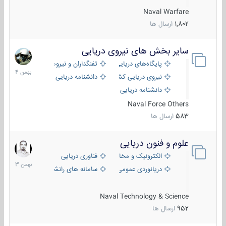
Naval Warfare
1,802
ارسال ها
سایر بخش های نیروی دریایی
22
بهمن
پایگاه‌های دریایی
تفنگداران و نیروهای ویژه‌ی دریایی
1404
نیروی دریایی کشورهای مختلف
دانشنامه دریایی
دانشنامه دریایی کپی
Naval Force Others
583
ارسال ها
علوم و فنون دریایی
6
بهمن
الکترونیک و مخابرات دریایی
فناوری دریایی
1403
دریانوردی عمومی
سامانه های رانشی دریایی
Naval Technology & Science
952
ارسال ها