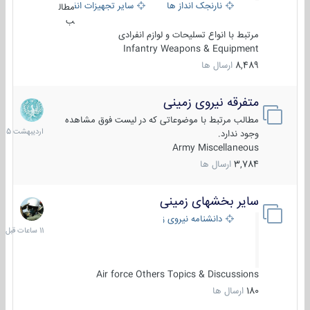
نارنجک انداز ها
سایر تجهیزات انفرادی
مطال
ب
مرتبط با انواع تسلیحات و لوازم انفرادی
Infantry Weapons & Equipment
8,489
ارسال ها
متفرقه نیروی زمینی
27
اردیبهش
مطالب مرتبط با موضوعاتی که در لیست فوق مشاهده
1405
وجود ندارد.
Army Miscellaneous
3,784
ارسال ها
سایر بخشهای زمینی
11
ساعات
دانشنامه نیروی زمینی
قبل
Air force Others Topics & Discussions
180
ارسال ها