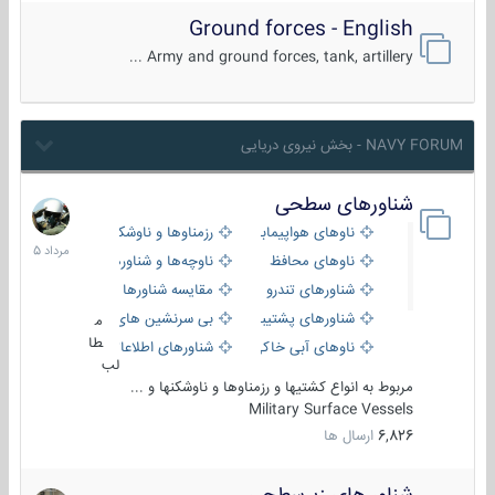
Ground forces - English
Army and ground forces, tank, artillery ...
NAVY FORUM - بخش نیروی دریایی
شناورهای سطحی
2
مرداد
ناوهای هواپیمابر و بالگرد بر
رزمناوها و ناوشکن‌ها
1405
ناوهای محافظ
ناوچه‌ها و شناورهای گشتی
شناورهای تندرو
مقایسه شناورها
شناورهای پشتیبانی
بی سرنشین های دریایی
م
طا
ناوهای آبی خاکی و نیروبر
شناورهای اطلاعاتی و جاسوسی
لب
مربوط به انواع کشتیها و رزمناوها و ناوشکنها و ...
Military Surface Vessels
6,826
ارسال ها