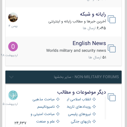
رایانه و شبکه
30
بهمن
آخرین خبرها و مطالب رایانه و اینترنتی
1404
6,045
ارسال ها
English News
10
اردیبهش
Worlds military and security news
1398
51
ارسال ها
NON-MILITARY FORUMS - سایر بخشها
دیگر موضوعات و مطالب
8
اردیبهش
انقلاب اسلامی ایران
مباحث مذهبی
1405
رویدادهای تاریخی و مذهبی
ناسیونالیسم
نیروهای پلیسی
مباحث امنیتی و اطلاعاتی
بازیهای جنگی
علم و صنعت
24,637