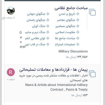
مباحث جامع نظامی
8
ساعات
تاریخ و تمدن
جنگهای جهانی
قبل
جنگهای معاصر
جنگهای باستان
جنگهای مسلمین
جنگ آوران
مقاومت اسلامی
جنگ نرم و سایبری
G
e
مباحث جامع نظامی
توان نظامی کشورها
n
تسلیحات استراتژیک
جنگ در قاب دوربین
eral
Military Discussions
34,752
ارسال ها
پیمان ها - قراردادها و معاملات تسلیحاتی
7
اسفند
اخبار ، اطلاعات و مقالات منتشر شده رسمی در مورد خرید
1400
های تسیحاتی
News & Article about International military
Contract , Pacts & Treaty
183
ارسال ها