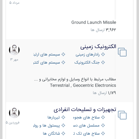
1405
Ground Launch Missile
3,962
ارسال ها
الکترونیک زمینی
1
مهر
رادارهای زمینی
سیستم های ارتباطی و جمع آوری اطلاع
1403
جنگ الکترونیک
سیستم های کنترل آتش و تجهیزات الکتر
مطالب مرتبط با انواع وسایل و لوازم مخابراتی و ...
Terrestrial , Geocentric Electronics
1,179
ارسال ها
تجهیزات و تسلیحات انفرادی
17
فروردین
سلاح های هجومی
تیربارها
1405
مسلسل های دستی
پیستول ها و رولورها
سلاح های تک تیر اندازی
شاتگان ها