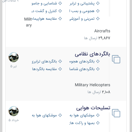
پشتیبانی و ترابری
شناسایی و جاسوسی
هجومی و بمب افکن
کنترل و گشت دریایی
تمرینی و آموزشی
مقایسه هواپیماها
Milit
ary
Aircrafts
29,867
ارسال ها
بالگردهای نظامی
22
تیر
بالگردهای هجومی
بالگردهای ترابری
1405
بالگردهای شناسایی
مقایسه بالگردها
Military Helicopters
2,108
ارسال ها
تسلیحات هوایی
30
خرداد
موشکهای هوا به هوا
موشکهای هوا به سطح
1405
بمبها و راکت های هوایی