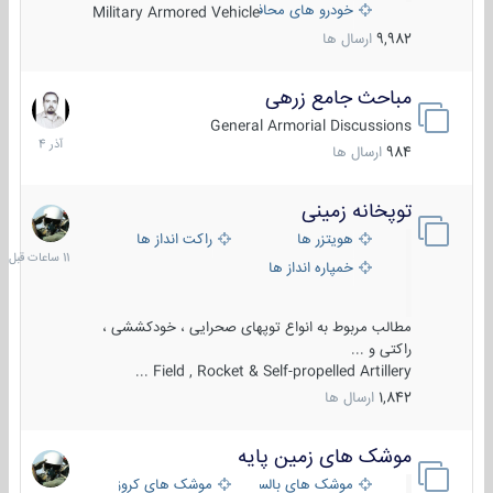
خودرو های محافظت شده
Military Armored Vehicle
9,982
ارسال ها
مباحث جامع زرهی
7
آذر
General Armorial Discussions
1404
984
ارسال ها
توپخانه زمینی
11
ساعات
هویتزر ها
راکت انداز ها
قبل
خمپاره انداز ها
مطالب مربوط به انواع توپهای صحرایی ، خودکششی ،
راکتی و ...
Field , Rocket & Self-propelled Artillery ...
1,842
ارسال ها
موشک های زمین پایه
2
مرداد
موشک های بالستیک
موشک های کروز