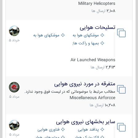
Military Helicopters
2,108
ارسال ها
تسلیحات هوایی
30
خرداد
موشکهای هوا به هوا
موشکهای هوا به سطح
1405
بمبها و راکت های هوایی
Air Launched Weapons
2,413
ارسال ها
متفرقه در مورد نیروی هوایی
7
مرداد
مطالب مرتبط با موضوعاتی که در لیست فوق وجود ندارد.
1405
Miscellaneous Airforcce
10,208
ارسال ها
سایر بخشهای نیروی هوایی
2
مرداد
پدافند هوایی
فناوری هوایی
1405
الکترونیک هوایی
موتورهای هوایی