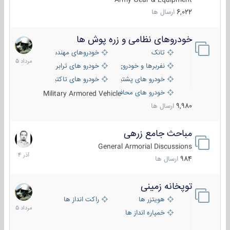
6,022
ارسال ها
خودروهای نظامی و زره پوش ها
2
مرداد
تانک
خودروهای مهندسی
1405
نفربرها و خودروی های رزمی پیاده نظام
خودرو های ترابری نظامی
خودرو های پشتیبانی آتش ، شناسایی و ضد تانک
خودرو های تاکتیکی نظامی
خودرو های محافظت شده
Military Armored Vehicle
9,980
ارسال ها
مباحث جامع زرهی
7
آذر
General Armorial Discussions
1404
984
ارسال ها
توپخانه زمینی
9
مرداد
هویتزر ها
راکت انداز ها
1405
خمپاره انداز ها