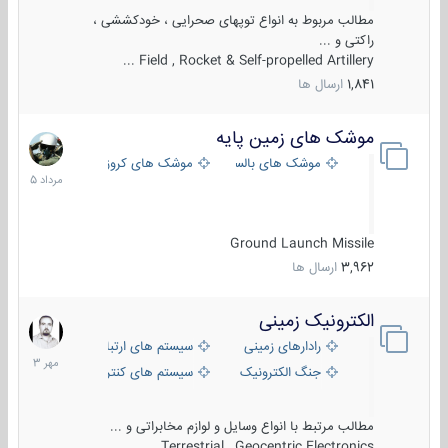
مطالب مربوط به انواع توپهای صحرایی ، خودکششی ،
راکتی و ...
Field , Rocket & Self-propelled Artillery ...
1,841
ارسال ها
موشک های زمین پایه
2
مرداد
موشک های بالستیک
موشک های کروز
1405
Ground Launch Missile
3,962
ارسال ها
الکترونیک زمینی
1
مهر
رادارهای زمینی
سیستم های ارتباطی و جمع آوری اطلاع
1403
جنگ الکترونیک
سیستم های کنترل آتش و تجهیزات الکتر
مطالب مرتبط با انواع وسایل و لوازم مخابراتی و ...
Terrestrial , Geocentric Electronics