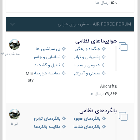
159
ارسال ها
AIR FORCE FORUM - بخش نیروی هوایی
هواپیماهای نظامی
سه
شنبه
جنگنده و رهگیر
بی سرنشین ها
در
پشتیبانی و ترابری
شناسایی و جاسوسی
18:26
هجومی و بمب افکن
کنترل و گشت دریایی
تمرینی و آموزشی
مقایسه هواپیماها
Milit
ary
Aircrafts
29,866
ارسال ها
بالگردهای نظامی
22
تیر
بالگردهای هجومی
بالگردهای ترابری
1405
بالگردهای شناسایی
مقایسه بالگردها