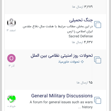
3,279
ارسال ها
جنگ تحمیلی
20
اسفند
در این بخش مطالب مرتبط با هشت سال دفاع مقدس
1403
ایران اسلامی را ارس
Sacred Defense
4,637
ارسال ها
تحولات روز امنیتی نظامی بین الملل
21
آذر
تحولات خاورمیانه
1403
95
ارسال ها
General Military Discussions
10
خرداد
A forum for general issues such as wars
1400
history ...