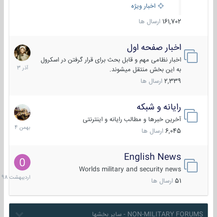
اخبار ویژه
161,702
ارسال ها
اخبار صفحه اول
7
آذر
اخبار نظامی مهم و قابل بحث برای قرار گرفتن در اسکرول
1403
به این بخش منتقل میشوند.
2,339
ارسال ها
رایانه و شبکه
30
بهمن
آخرین خبرها و مطالب رایانه و اینترنتی
1404
6,045
ارسال ها
English News
10
اردیبهش
Worlds military and security news
1398
51
ارسال ها
NON-MILITARY FORUMS - سایر بخشها