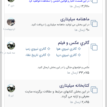
دی
در این قسمت اخبار و قوانین انجمن را مشاهده خواهید کرد
1403
3,670
ارسال ها
ماهنامه میلیتاری
30
اردیبهش
در این بخش می توانید ماهنامه میلیتاری را دریافت کنید.
1401
90
ارسال ها
گالري عكس و فيلم
سه
شنبه
گالري نيروي هوايي
گالري نيروي زميني
در
گالري نيروي دريايي
گالري تاریخ نظامی
15:40
عکس و فیلمهای جنگی را در این بخش ارسال کنید.
33,075
ارسال ها
کتابخانه میلیتاری
16
تیر
در این بخش کتابهای مرتبط و مقالات برگزیده سایت
1405
معرفی و ارایه می گردد.
2,065
ارسال ها