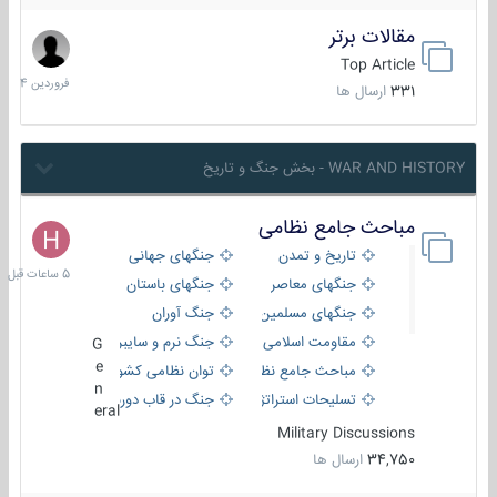
مقالات برتر
29
فروردین
Top Article
1404
331
ارسال ها
WAR AND HISTORY - بخش جنگ و تاریخ
مباحث جامع نظامی
5
ساعات
تاریخ و تمدن
جنگهای جهانی
قبل
جنگهای معاصر
جنگهای باستان
جنگهای مسلمین
جنگ آوران
مقاومت اسلامی
جنگ نرم و سایبری
G
e
مباحث جامع نظامی
توان نظامی کشورها
n
تسلیحات استراتژیک
جنگ در قاب دوربین
eral
Military Discussions
34,750
ارسال ها