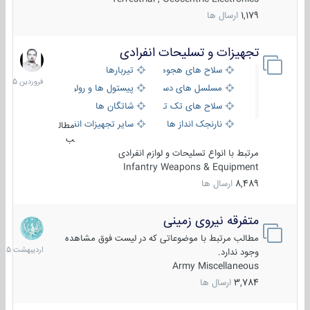
1,179
ارسال ها
تجهیزات و تسلیحات انفرادی
17
فروردین
سلاح های هجومی
تیربارها
1405
مسلسل های دستی
پیستول ها و رولورها
سلاح های تک تیر اندازی
شاتگان ها
نارنجک انداز ها
سایر تجهیزات انفرادی
مطال
ب
مرتبط با انواع تسلیحات و لوازم انفرادی
Infantry Weapons & Equipment
8,489
ارسال ها
متفرقه نیروی زمینی
27
اردیبهش
مطالب مرتبط با موضوعاتی که در لیست فوق مشاهده
1405
وجود ندارد.
Army Miscellaneous
3,784
ارسال ها