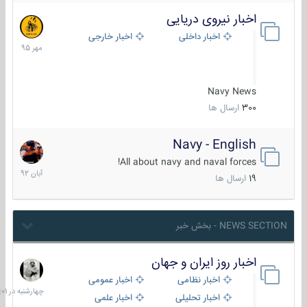
اخبار نیروی دریایی
27
مهر
اخبار داخلی
اخبار خارجی
1395
Navy News
300
ارسال ها
Navy - English
22
آبان
All about navy and naval forces!
1392
19
ارسال ها
NEWS SECTION - بخش خبر
اخبار روز ایران و جهان
چهارشنبه
در
اخبار نظامی
اخبار عمومی
06:01
اخبار تحلیلی
اخبار علمی