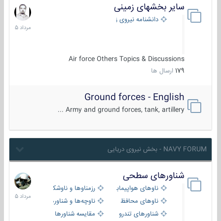
سایر بخشهای زمینی
9
مرداد
دانشنامه نیروی زمینی
1405
Air force Others Topics & Discussions
179
ارسال ها
Ground forces - English
Army and ground forces, tank, artillery ...
NAVY FORUM - بخش نیروی دریایی
شناورهای سطحی
2
مرداد
ناوهای هواپیمابر و بالگرد بر
رزمناوها و ناوشکن‌ها
1405
ناوهای محافظ
ناوچه‌ها و شناورهای گشتی
شناورهای تندرو
مقایسه شناورها