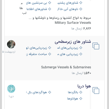
شناورهای پشتیبانی
بی سرنشین های دریایی
م
طا
ناوهای آبی خاکی و نیروبر
شناورهای اطلاعاتی و جاسوسی
لب
مربوط به انواع کشتیها و رزمناوها و ناوشکنها و ...
Military Surface Vessels
6,826
ارسال ها
شناور های زیرسطحی
31
اردیبهش
زیردریایی‌های استراتژیک
زیردریایی‌های تهاجمی
1405
زیردریایی های سبک
مباحث متفرقه زیرسطحی
Submerge Vessels & Submarines
1,540
ارسال ها
هوا دریا
12
دی
بالگردها
هواگردهای بال ثابت
1401
هواناوها