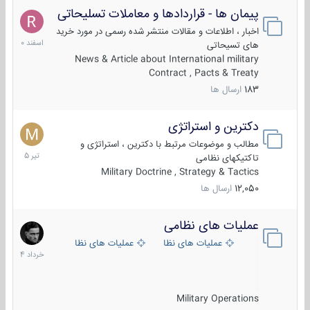
پیمان ها - قراردادها و معاملات تسلیحاتی
7
اسفند
اخبار ، اطلاعات و مقالات منتشر شده رسمی در مورد خرید
1400
های تسیحاتی
News & Article about International military
Contract , Pacts & Treaty
183
ارسال ها
دکترین و استراتژی
27
تیر
مطالب و موضوعات مرتبط با دکترین ، استراتژی و
1405
تاکتیکهای نظامی
Military Doctrine , Strategy & Tactics
12,050
ارسال ها
عملیات های نظامی
5
خرداد
عملیات های نظامی ایران
عملیات های نظامی خارجی
1404
Military Operations