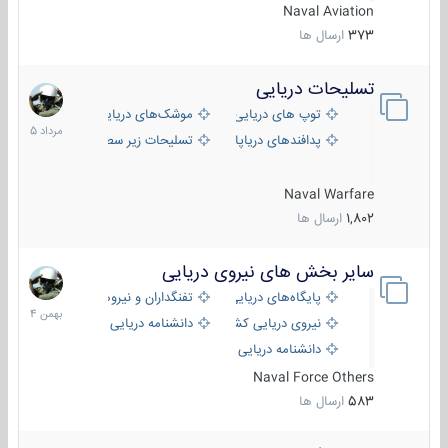
Naval Aviation
373
ارسال ها
تسلیحات دریایی
2
مرداد
توپ های دریایی
موشک‌های دریایی
1405
پدافندهای دریاپایه
تسلیحات زیر سطحی
Naval Warfare
1,802
ارسال ها
سایر بخش های نیروی دریایی
22
بهمن
پایگاه‌های دریایی
تفنگداران و نیروهای ویژه‌ی دریایی
1404
نیروی دریایی کشورهای مختلف
دانشنامه دریایی
دانشنامه دریایی کپی
Naval Force Others
583
ارسال ها