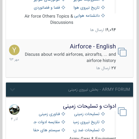
تاریخ نیروی هوایی
فضا و فضانوردی
دانشنامه هوایی
Air force Others Topics &
Discussions
19,094
ارسال ها
Airforce - English
15
مهر
Discuss about world airforces, aircrafts, ... and
1393
airforce history
27
ارسال ها
ARMY FORUM - بخش نیروی زمینی
ادوات و تسلیحات زمینی
21
آذر
تسلیحات زمینی
فناوری زمینی
1404
تاریخ نیروی زمینی
مقایسه ادوات جنگی
تسلیحات ضد زره
سیستم های حفاظت فعال
Army Gear & Equipment