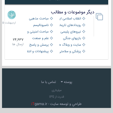
دیگر موضوعات و مطالب
8
اردیبهش
انقلاب اسلامی ایران
مباحث مذهبی
1405
رویدادهای تاریخی و مذهبی
ناسیونالیسم
نیروهای پلیسی
مباحث امنیتی و اطلاعاتی
بازیهای جنگی
علم و صنعت
24,637
ارسال ها
سایت و وبلاگ ها
پرسش و پاسخ
پزشکی و سلامتی
پیشنهادات و انتقادات
پوسته
تماس با ما
میلیتاری
قدرت از IPS
طراحي و توسعه سايت -
gama.ir
iT