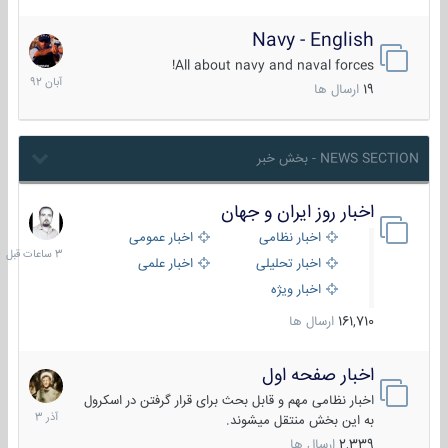
Navy - English
22
آبان
All about navy and naval forces!
1392
19
ارسال ها
NEWS SECTION - بخش خبر
اخبار روز ایران و جهان
3
ساعات
اخبار نظامی
اخبار عمومی
قبل
اخبار تحلیلی
اخبار علمی
اخبار ویژه
161,710
ارسال ها
اخبار صفحه اول
7
آذر
اخبار نظامی مهم و قابل بحث برای قرار گرفتن در اسکرول
1403
به این بخش منتقل میشوند.
2,339
ارسال ها