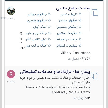
مباحث جامع نظامی
جمعه
در
تاریخ و تمدن
جنگهای جهانی
12:13
جنگهای معاصر
جنگهای باستان
جنگهای مسلمین
جنگ آوران
مقاومت اسلامی
جنگ نرم و سایبری
G
e
مباحث جامع نظامی
توان نظامی کشورها
n
تسلیحات استراتژیک
جنگ در قاب دوربین
eral
Military Discussions
34,752
ارسال ها
پیمان ها - قراردادها و معاملات تسلیحاتی
7
اسفند
اخبار ، اطلاعات و مقالات منتشر شده رسمی در مورد خرید
1400
های تسیحاتی
News & Article about International military
Contract , Pacts & Treaty
183
ارسال ها