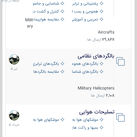
پشتیبانی و ترابری
شناسایی و جاسوسی
هجومی و بمب افکن
کنترل و گشت دریایی
تمرینی و آموزشی
مقایسه هواپیماها
Milit
ary
Aircrafts
29,867
ارسال ها
بالگردهای نظامی
22
تیر
بالگردهای هجومی
بالگردهای ترابری
1405
بالگردهای شناسایی
مقایسه بالگردها
Military Helicopters
2,108
ارسال ها
تسلیحات هوایی
30
خرداد
موشکهای هوا به هوا
موشکهای هوا به سطح
1405
بمبها و راکت های هوایی