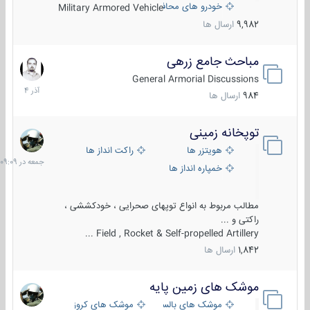
خودرو های محافظت شده
Military Armored Vehicle
9,982
ارسال ها
مباحث جامع زرهی
7
آذر
General Armorial Discussions
1404
984
ارسال ها
توپخانه زمینی
جمعه
در
هویتزر ها
راکت انداز ها
09:09
خمپاره انداز ها
مطالب مربوط به انواع توپهای صحرایی ، خودکششی ،
راکتی و ...
Field , Rocket & Self-propelled Artillery ...
1,842
ارسال ها
موشک های زمین پایه
2
مرداد
موشک های بالستیک
موشک های کروز