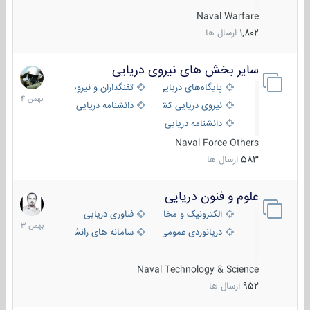
Naval Warfare
1,802
ارسال ها
سایر بخش های نیروی دریایی
22
بهمن
پایگاه‌های دریایی
تفنگداران و نیروهای ویژه‌ی دریایی
1404
نیروی دریایی کشورهای مختلف
دانشنامه دریایی
دانشنامه دریایی کپی
Naval Force Others
583
ارسال ها
علوم و فنون دریایی
6
بهمن
الکترونیک و مخابرات دریایی
فناوری دریایی
1403
دریانوردی عمومی
سامانه های رانشی دریایی
Naval Technology & Science
952
ارسال ها