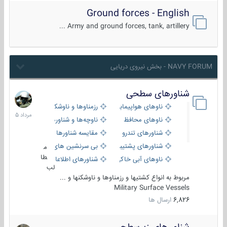
Ground forces - English
Army and ground forces, tank, artillery ...
NAVY FORUM - بخش نیروی دریایی
شناورهای سطحی
2
مرداد
ناوهای هواپیمابر و بالگرد بر
رزمناوها و ناوشکن‌ها
1405
ناوهای محافظ
ناوچه‌ها و شناورهای گشتی
شناورهای تندرو
مقایسه شناورها
شناورهای پشتیبانی
بی سرنشین های دریایی
م
طا
ناوهای آبی خاکی و نیروبر
شناورهای اطلاعاتی و جاسوسی
لب
مربوط به انواع کشتیها و رزمناوها و ناوشکنها و ...
Military Surface Vessels
6,826
ارسال ها