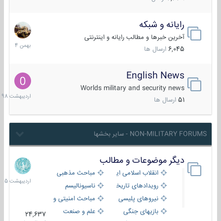
رایانه و شبکه
30
بهمن
آخرین خبرها و مطالب رایانه و اینترنتی
1404
6,045
ارسال ها
English News
10
اردیب
Worlds military and security news
1398
51
ارسال ها
NON-MILITARY FORUMS - سایر بخشها
دیگر موضوعات و مطالب
8
اردیب
انقلاب اسلامی ایران
مباحث مذهبی
1405
رویدادهای تاریخی و مذهبی
ناسیونالیسم
نیروهای پلیسی
مباحث امنیتی و اطلاعاتی
بازیهای جنگی
علم و صنعت
24,637