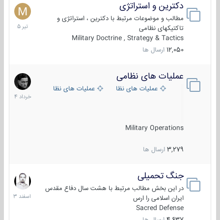
دکترین و استراتژی
27
تیر
مطالب و موضوعات مرتبط با دکترین ، استراتژی و
1405
تاکتیکهای نظامی
Military Doctrine , Strategy & Tactics
12,050
ارسال ها
عملیات های نظامی
5
خرداد
عملیات های نظامی ایران
عملیات های نظامی خارجی
1404
Military Operations
3,279
ارسال ها
جنگ تحمیلی
20
اسفند
در این بخش مطالب مرتبط با هشت سال دفاع مقدس
1403
ایران اسلامی را ارس
Sacred Defense