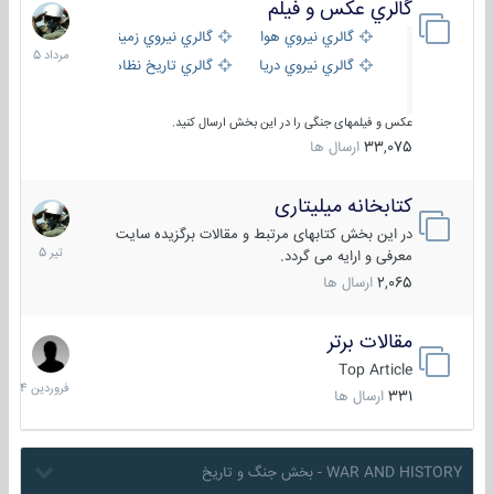
گالري عكس و فيلم
13
مرداد
گالري نيروي هوايي
گالري نيروي زميني
1405
گالري نيروي دريايي
گالري تاریخ نظامی
عکس و فیلمهای جنگی را در این بخش ارسال کنید.
33,075
ارسال ها
کتابخانه میلیتاری
16
تیر
در این بخش کتابهای مرتبط و مقالات برگزیده سایت
1405
معرفی و ارایه می گردد.
2,065
ارسال ها
مقالات برتر
29
فروردی
Top Article
1404
331
ارسال ها
WAR AND HISTORY - بخش جنگ و تاریخ