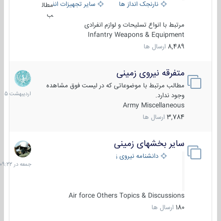
نارنجک انداز ها
سایر تجهیزات انفرادی
مطال
ب
مرتبط با انواع تسلیحات و لوازم انفرادی
Infantry Weapons & Equipment
8,489
ارسال ها
متفرقه نیروی زمینی
27
اردیب
مطالب مرتبط با موضوعاتی که در لیست فوق مشاهده
1405
وجود ندارد.
Army Miscellaneous
3,784
ارسال ها
سایر بخشهای زمینی
جمعه
در
دانشنامه نیروی زمینی
09:22
Air force Others Topics & Discussions
180
ارسال ها