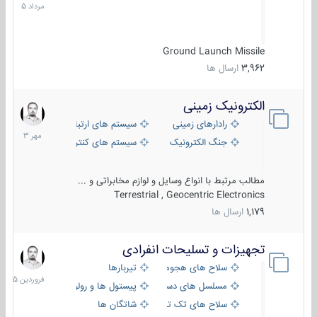
1405
Ground Launch Missile
3,962
ارسال ها
الکترونیک زمینی
1
مهر
رادارهای زمینی
سیستم های ارتباطی و جمع آوری اطلا
1403
جنگ الکترونیک
سیستم های کنترل آتش و تجهیزات الکت
مطالب مرتبط با انواع وسایل و لوازم مخابراتی و ...
Terrestrial , Geocentric Electronics
1,179
ارسال ها
تجهیزات و تسلیحات انفرادی
17
فروردی
سلاح های هجومی
تیربارها
1405
مسلسل های دستی
پیستول ها و رولورها
سلاح های تک تیر اندازی
شاتگان ها