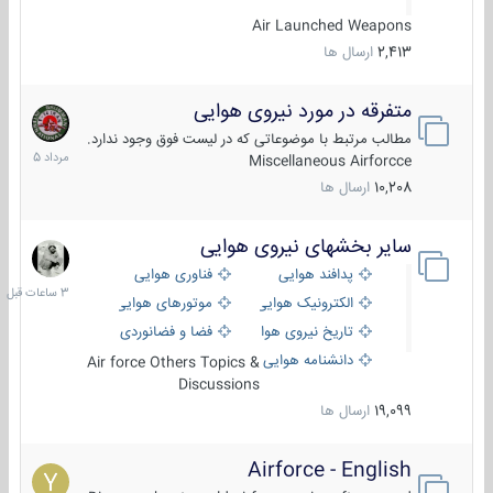
Air Launched Weapons
2,413
ارسال ها
متفرقه در مورد نیروی هوایی
7
مرداد
مطالب مرتبط با موضوعاتی که در لیست فوق وجود ندارد.
1405
Miscellaneous Airforcce
10,208
ارسال ها
سایر بخشهای نیروی هوایی
3
ساعات
پدافند هوایی
فناوری هوایی
قبل
الکترونیک هوایی
موتورهای هوایی
تاریخ نیروی هوایی
فضا و فضانوردی
دانشنامه هوایی
Air force Others Topics &
Discussions
19,099
ارسال ها
Airforce - English
15