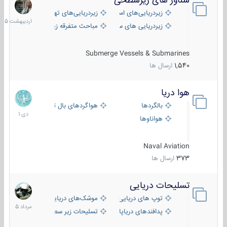
شناور های زیرسطحی
31
اردیب
زیردریایی‌های استراتژیک
زیردریایی‌های تهاجمی
1405
زیردریایی های سبک
مباحث متفرقه زیرسطحی
Submerge Vessels & Submarines
1,540
ارسال ها
هوا دریا
12
دی
بالگردها
هواگردهای بال ثابت
1401
هواناوها
Naval Aviation
373
ارسال ها
تسلیحات دریایی
2
مرداد
توپ های دریایی
موشک‌های دریایی
1405
پدافندهای دریاپایه
تسلیحات زیر سطحی