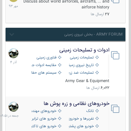
مهر
Discuss about world airforces, aircrafts, ... and
1393
airforce history
27
ارسال ها
ARMY FORUM - بخش نیروی زمینی
ادوات و تسلیحات زمینی
21
آذر
تسلیحات زمینی
فناوری زمینی
1404
تاریخ نیروی زمینی
مقایسه ادوات جنگی
تسلیحات ضد زره
سیستم های حفاظت فعال
Army Gear & Equipment
6,022
ارسال ها
خودروهای نظامی و زره پوش ها
جمعه
در
تانک
خودروهای مهندسی
09:51
نفربرها و خودروی های رزمی پیاده نظام
خودرو های ترابری نظامی
خودرو های پشتیبانی آتش ، شناسایی و ضد تانک
خودرو های تاکتیکی نظامی