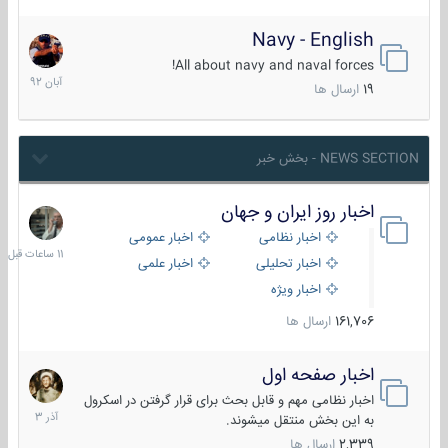
Navy - English
22
آبان
All about navy and naval forces!
1392
19
ارسال ها
NEWS SECTION - بخش خبر
اخبار روز ایران و جهان
11
ساعات
اخبار نظامی
اخبار عمومی
قبل
اخبار تحلیلی
اخبار علمی
اخبار ویژه
161,706
ارسال ها
اخبار صفحه اول
7
آذر
اخبار نظامی مهم و قابل بحث برای قرار گرفتن در اسکرول
1403
به این بخش منتقل میشوند.
2,339
ارسال ها