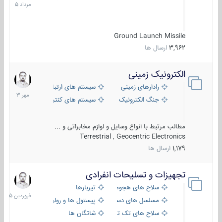
1405
Ground Launch Missile
3,962
ارسال ها
الکترونیک زمینی
1
مهر
رادارهای زمینی
سیستم های ارتباطی و جمع آوری اطلاع
1403
جنگ الکترونیک
سیستم های کنترل آتش و تجهیزات الکتر
مطالب مرتبط با انواع وسایل و لوازم مخابراتی و ...
Terrestrial , Geocentric Electronics
1,179
ارسال ها
تجهیزات و تسلیحات انفرادی
17
فروردین
سلاح های هجومی
تیربارها
1405
مسلسل های دستی
پیستول ها و رولورها
سلاح های تک تیر اندازی
شاتگان ها