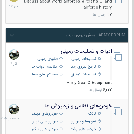
مهر
Discuss about world airforces, aircrafts, ... and
1393
airforce history
27
ارسال ها
ARMY FORUM - بخش نیروی زمینی
ادوات و تسلیحات زمینی
21
آذر
تسلیحات زمینی
فناوری زمینی
1404
تاریخ نیروی زمینی
مقایسه ادوات جنگی
تسلیحات ضد زره
سیستم های حفاظت فعال
Army Gear & Equipment
6,022
ارسال ها
خودروهای نظامی و زره پوش ها
جمعه
در
تانک
خودروهای مهندسی
09:51
نفربرها و خودروی های رزمی پیاده نظام
خودرو های ترابری نظامی
خودرو های پشتیبانی آتش ، شناسایی و ضد تانک
خودرو های تاکتیکی نظامی