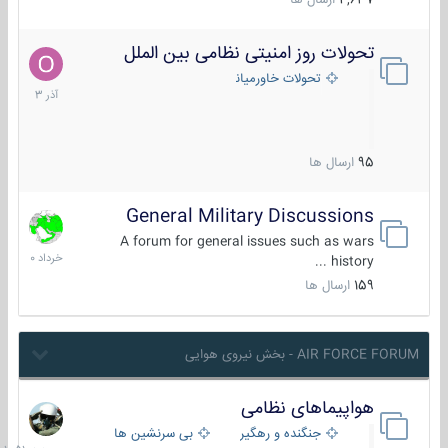
4,637
ارسال ها
تحولات روز امنیتی نظامی بین الملل
21
آذر
تحولات خاورمیانه
1403
95
ارسال ها
General Military Discussions
10
خرداد
A forum for general issues such as wars
1400
history ...
159
ارسال ها
AIR FORCE FORUM - بخش نیروی هوایی
هواپیماهای نظامی
جمعه
در
جنگنده و رهگیر
بی سرنشین ها
10:51