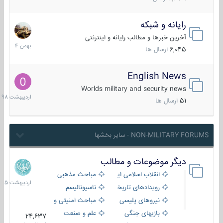
رایانه و شبکه
30
بهمن
آخرین خبرها و مطالب رایانه و اینترنتی
1404
6,045
ارسال ها
English News
10
اردیبهش
Worlds military and security news
1398
51
ارسال ها
NON-MILITARY FORUMS - سایر بخشها
دیگر موضوعات و مطالب
8
اردیبهش
انقلاب اسلامی ایران
مباحث مذهبی
1405
رویدادهای تاریخی و مذهبی
ناسیونالیسم
نیروهای پلیسی
مباحث امنیتی و اطلاعاتی
بازیهای جنگی
علم و صنعت
24,637