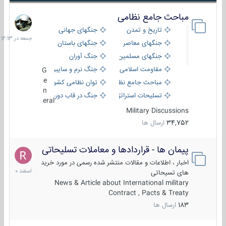
مباحث جامع نظامی
جمعه
در
تاریخ و تمدن
جنگهای جهانی
12:13
جنگهای معاصر
جنگهای باستان
جنگهای مسلمین
جنگ آوران
مقاومت اسلامی
جنگ نرم و سایبری
G
e
مباحث جامع نظامی
توان نظامی کشورها
n
تسلیحات استراتژیک
جنگ در قاب دوربین
eral
Military Discussions
34,752
ارسال ها
پیمان ها - قراردادها و معاملات تسلیحاتی
7
اسفند
اخبار ، اطلاعات و مقالات منتشر شده رسمی در مورد خرید
1400
های تسیحاتی
News & Article about International military
Contract , Pacts & Treaty
183
ارسال ها