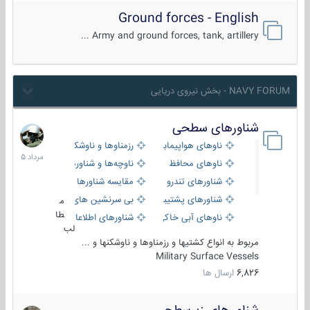
Ground forces - English
Army and ground forces, tank, artillery ...
NAVY FORUM - بخش نیروی دریایی
شناورهای سطحی
2
مرداد
ناوهای هواپیمابر و بالگرد بر
رزمناوها و ناوشکن‌ها
1405
ناوهای محافظ
ناوچه‌ها و شناورهای گشتی
شناورهای تندرو
مقایسه شناورها
شناورهای پشتیبانی
بی سرنشین های دریایی
م
طا
ناوهای آبی خاکی و نیروبر
شناورهای اطلاعاتی و جاسوسی
لب
مربوط به انواع کشتیها و رزمناوها و ناوشکنها و ...
Military Surface Vessels
6,826
ارسال ها