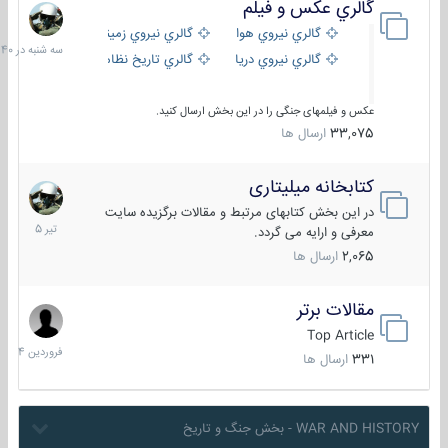
گالري عكس و فيلم
سه
شنبه
گالري نيروي هوايي
گالري نيروي زميني
در
گالري نيروي دريايي
گالري تاریخ نظامی
15:40
عکس و فیلمهای جنگی را در این بخش ارسال کنید.
33,075
ارسال ها
کتابخانه میلیتاری
16
تیر
در این بخش کتابهای مرتبط و مقالات برگزیده سایت
1405
معرفی و ارایه می گردد.
2,065
ارسال ها
مقالات برتر
29
فروردین
Top Article
1404
331
ارسال ها
WAR AND HISTORY - بخش جنگ و تاریخ