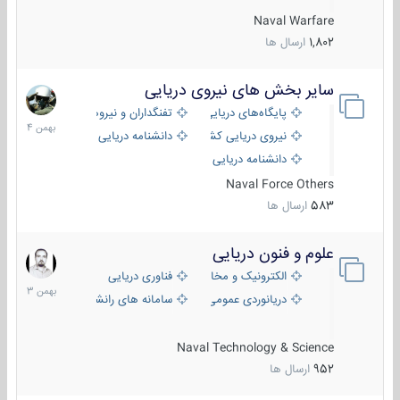
Naval Warfare
1,802
ارسال ها
سایر بخش های نیروی دریایی
22
بهمن
پایگاه‌های دریایی
تفنگداران و نیروهای ویژه‌ی دریایی
1404
نیروی دریایی کشورهای مختلف
دانشنامه دریایی
دانشنامه دریایی کپی
Naval Force Others
583
ارسال ها
علوم و فنون دریایی
6
بهمن
الکترونیک و مخابرات دریایی
فناوری دریایی
1403
دریانوردی عمومی
سامانه های رانشی دریایی
Naval Technology & Science
952
ارسال ها