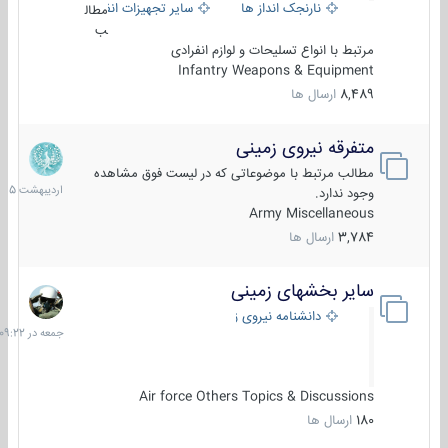
نارنجک انداز ها
سایر تجهیزات انفرادی
مطال
ب
مرتبط با انواع تسلیحات و لوازم انفرادی
Infantry Weapons & Equipment
8,489
ارسال ها
متفرقه نیروی زمینی
27
اردیبهش
مطالب مرتبط با موضوعاتی که در لیست فوق مشاهده
1405
وجود ندارد.
Army Miscellaneous
3,784
ارسال ها
سایر بخشهای زمینی
جمعه
در
دانشنامه نیروی زمینی
09:22
Air force Others Topics & Discussions
180
ارسال ها