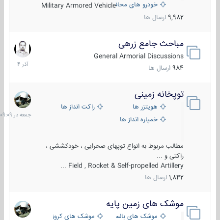
خودرو های محافظت شده
Military Armored Vehicle
9,982
ارسال ها
مباحث جامع زرهی
7
آذر
General Armorial Discussions
1404
984
ارسال ها
توپخانه زمینی
جمعه
در
هویتزر ها
راکت انداز ها
09:09
خمپاره انداز ها
مطالب مربوط به انواع توپهای صحرایی ، خودکششی ،
راکتی و ...
Field , Rocket & Self-propelled Artillery ...
1,842
ارسال ها
موشک های زمین پایه
2
مرداد
موشک های بالستیک
موشک های کروز