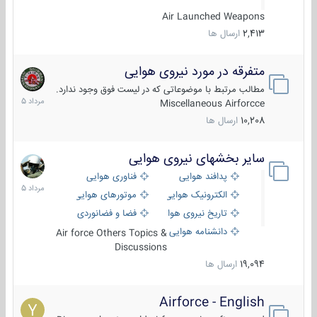
Air Launched Weapons
2,413
ارسال ها
متفرقه در مورد نیروی هوایی
7
مرداد
مطالب مرتبط با موضوعاتی که در لیست فوق وجود ندارد.
1405
Miscellaneous Airforcce
10,208
ارسال ها
سایر بخشهای نیروی هوایی
2
مرداد
پدافند هوایی
فناوری هوایی
1405
الکترونیک هوایی
موتورهای هوایی
تاریخ نیروی هوایی
فضا و فضانوردی
دانشنامه هوایی
Air force Others Topics &
Discussions
19,094
ارسال ها
Airforce - English
15