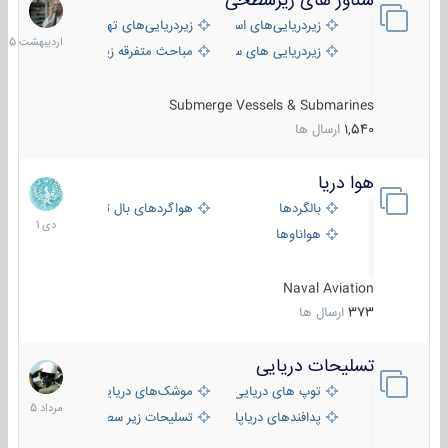
شناور های زیرسطحی
31
اردیبهش
زیردریایی‌های استراتژیک
زیردریایی‌های تهاجمی
1405
زیردریایی های سبک
مباحث متفرقه زیرسطحی
Submerge Vessels & Submarines
1,540
ارسال ها
هوا دریا
12
دی
بالگردها
هواگردهای بال ثابت
1401
هواناوها
Naval Aviation
373
ارسال ها
تسلیحات دریایی
2
مرداد
توپ های دریایی
موشک‌های دریایی
1405
پدافندهای دریاپایه
تسلیحات زیر سطحی