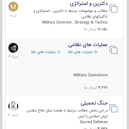
دکترین و استراتژی
27
تیر
مطالب و موضوعات مرتبط با دکترین ، استراتژی و
1405
تاکتیکهای نظامی
Military Doctrine , Strategy & Tactics
12,050
ارسال ها
عملیات های نظامی
5
خرداد
عملیات های نظامی ایران
عملیات های نظامی خارجی
1404
Military Operations
3,279
ارسال ها
جنگ تحمیلی
20
اسفند
در این بخش مطالب مرتبط با هشت سال دفاع مقدس
1403
ایران اسلامی را ارس
Sacred Defense