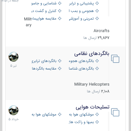
پشتیبانی و ترابری
شناسایی و جاسوسی
هجومی و بمب افکن
کنترل و گشت دریایی
تمرینی و آموزشی
مقایسه هواپیماها
Milit
ary
Aircrafts
29,867
ارسال ها
بالگردهای نظامی
22
تیر
بالگردهای هجومی
بالگردهای ترابری
1405
بالگردهای شناسایی
مقایسه بالگردها
Military Helicopters
2,108
ارسال ها
تسلیحات هوایی
30
خرداد
موشکهای هوا به هوا
موشکهای هوا به سطح
1405
بمبها و راکت های هوایی